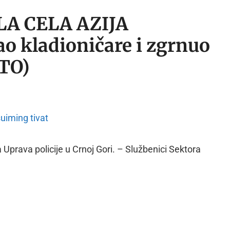
LA CELA AZIJA
 kladioničare i zgrnuo
OTO)
 Uprava policije u Crnoj Gori. – Službenici Sektora