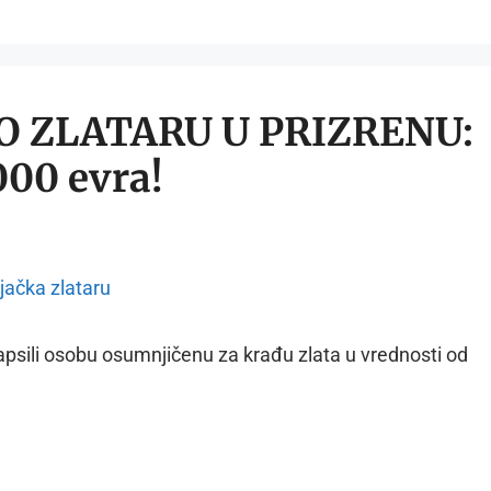
 ZLATARU U PRIZRENU:
000 evra!
apsili osobu osumnjičenu za krađu zlata u vrednosti od