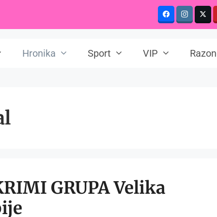
Hronika
Sport
VIP
Razon
al
RIMI GRUPA Velika
ije