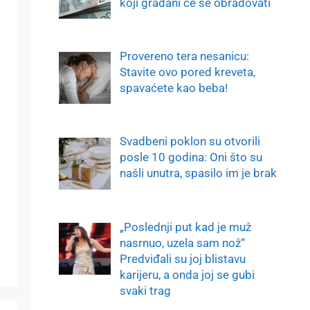
koji građani će se obradovati
Provereno tera nesanicu:
Stavite ovo pored kreveta,
spavaćete kao beba!
Svadbeni poklon su otvorili
posle 10 godina: Oni što su
našli unutra, spasilo im je brak
„Poslednji put kad je muž
nasrnuo, uzela sam nož“
Predviđali su joj blistavu
karijeru, a onda joj se gubi
svaki trag