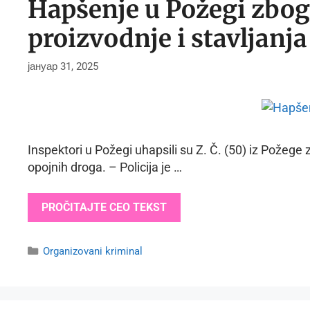
Hapšenje u Požegi zbog
proizvodnje i stavljanj
јануар 31, 2025
Inspektori u Požegi uhapsili su Z. Č. (50) iz Požege
opojnih droga. – Policija je …
PROČITAJTE CEO TEKST
Categories
Organizovani kriminal