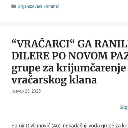
Categories
Organizovani kriminal
“VRAČARCI“ GA RANIL
DILERE PO NOVOM PAZ
grupe za krijumčarenje 
vračarskog klana
јануар 25, 2025
Samir Divljanović (46), nekadašnji vođa grupe za kri