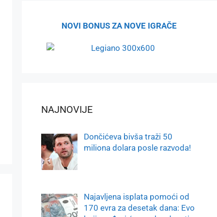
NOVI BONUS ZA NOVE IGRAČE
NAJNOVIJE
Dončićeva bivša traži 50
miliona dolara posle razvoda!
Najavljena isplata pomoći od
170 evra za desetak dana: Evo