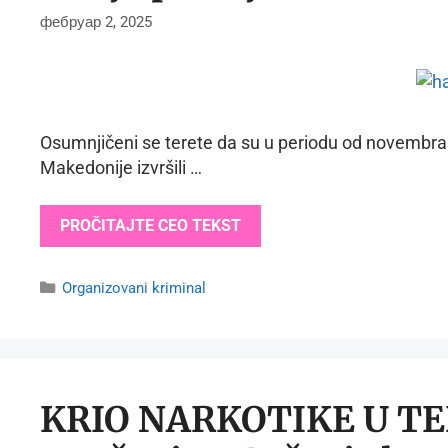
фебруар 2, 2025
Osumnjičeni se terete da su u periodu od novembra 2
Makedonije izvršili …
PROČITAJTE CEO TEKST
Categories
Organizovani kriminal
KRIO NARKOTIKE U T