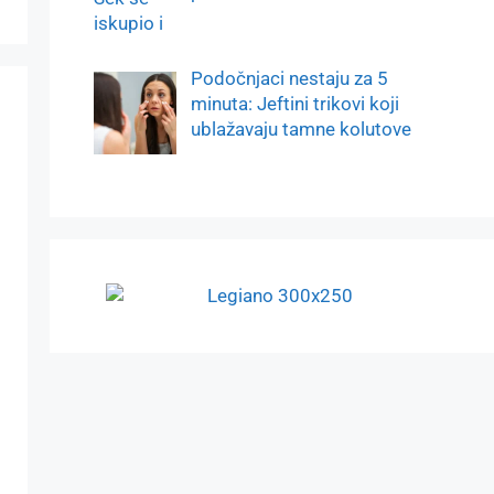
Podočnjaci nestaju za 5
minuta: Jeftini trikovi koji
ublažavaju tamne kolutove