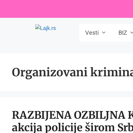
Skip
to
content
Vesti
BIZ
Organizovani krimin
RAZBIJENA OZBILJNA K
akcija policije širom Srb