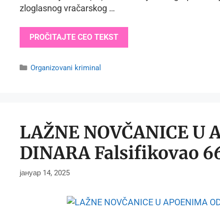
zloglasnog vračarskog …
PROČITAJTE CEO TEKST
Categories
Organizovani kriminal
LAŽNE NOVČANICE U 
DINARA Falsifikovao 66
јануар 14, 2025