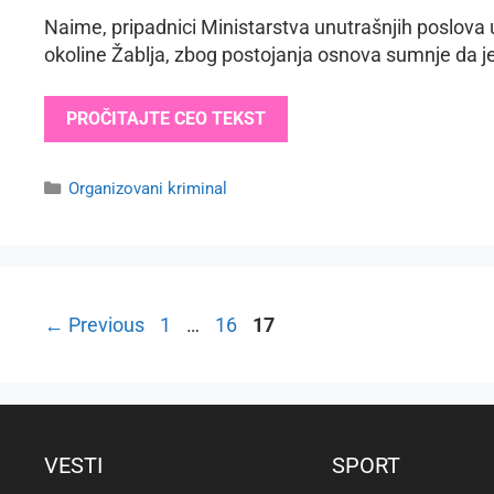
Naime, pripadnici Ministarstva unutrašnjih poslova u
okoline Žablja, zbog postojanja osnova sumnje da j
PROČITAJTE CEO TEKST
Categories
Organizovani kriminal
Page
Page
Page
←
Previous
1
…
16
17
VESTI
SPORT