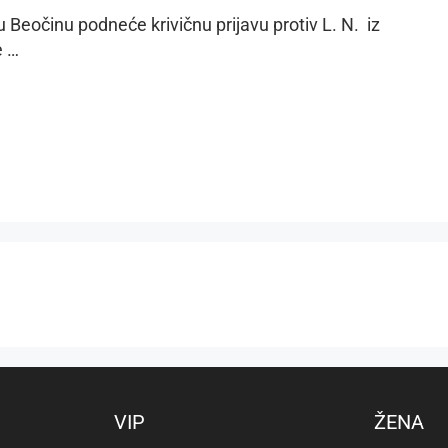
 Beočinu podneće krivičnu prijavu protiv L. N. iz
e …
VIP
ŽENA