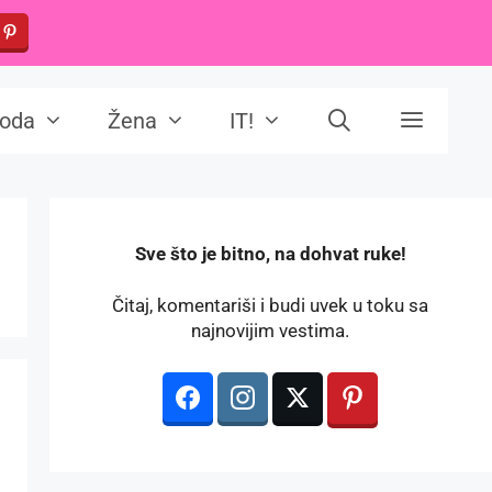
oda
Žena
IT!
️Sve što je bitno, na dohvat ruke!
Čitaj, komentariši i budi uvek u toku sa
najnovijim vestima.