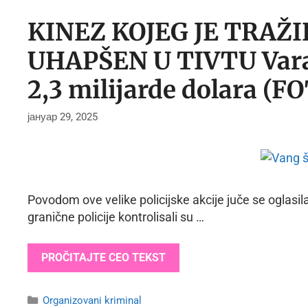
KINEZ KOJEG JE TRAŽI
UHAPŠEN U TIVTU Varao
2,3 milijarde dolara (F
јануар 29, 2025
Povodom ove velike policijske akcije juče se oglasila
granične policije kontrolisali su …
PROČITAJTE CEO TEKST
Categories
Organizovani kriminal