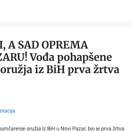
I, A SAD OPREMA
ARU! Vođa pohapšene
oružja iz BiH prva žrtva
jumčarenje oružja iz BiH u Novi Pazar, bio je prva žrtva