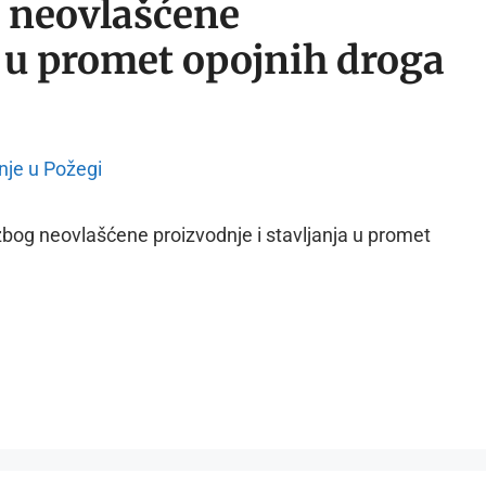
 neovlašćene
a u promet opojnih droga
 zbog neovlašćene proizvodnje i stavljanja u promet