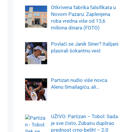
Otkrivena fabrika falsifikata u
Novom Pazaru: Zaplenjena
roba vredna više od 13,6
miliona dinara (FOTO)
Povlači se Janik Siner? Italijani
plasirali šokantnu vest
Partizan nudio više novca
Alenu Smailagiću, ali…
UŽIVO: Partizan – Tobol: Sada
je sve čisto, Zubairu duplirao
prednost crno-belih! – 2:0