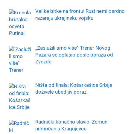
Velike bitke na frontu! Rusi nemilosrdno
razaraju ukrajinsku vojsku
„Zaslužili smo više“ Trener Novog
Pazara se oglasio posle poraza od
Zvezde
Ništa od finala: Košarkašice Srbije
doživele ubedljiv poraz
Radnički konačno slavio: Zemun
nemoćan u Kragujevcu