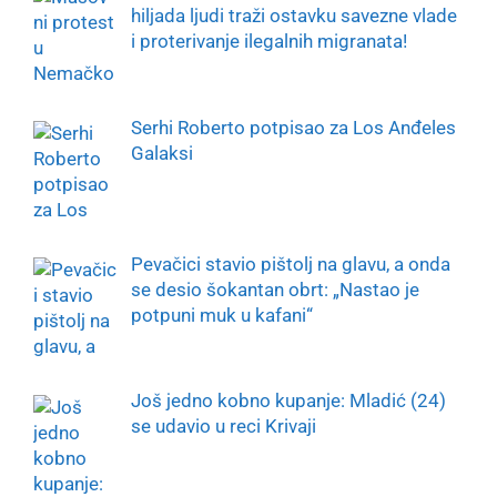
hiljada ljudi traži ostavku savezne vlade
i proterivanje ilegalnih migranata!
Serhi Roberto potpisao za Los Anđeles
Galaksi
Pevačici stavio pištolj na glavu, a onda
se desio šokantan obrt: „Nastao je
potpuni muk u kafani“
Još jedno kobno kupanje: Mladić (24)
se udavio u reci Krivaji