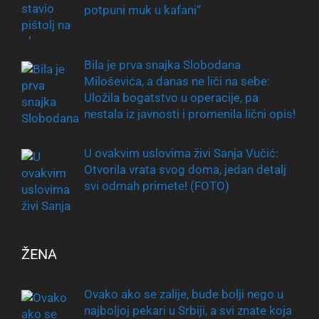
potpuni muk u kafani“
Bila je prva snajka Slobodana
Miloševića, a danas ne liči na sebe:
Uložila bogatstvo u operacije, pa
nestala iz javnosti i promenila lični opis!
U ovakvim uslovima živi Sanja Vučić:
Otvorila vrata svog doma, jedan detalj
svi odmah primete! (FOTO)
ŽENA
Ovako ako se zalije, bude bolji nego u
najboljoj pekari u Srbiji, a svi znate koja