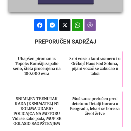
PREPORUČEN SADRŽAJ
Uhapšen piroman iz
Srbi voze u kontrasmeru i u
Topole: Komšiji zapalio
Grčkoj! Haos kod Soluna,
seno, šteta procenjena na
pijani vozač se zakucao u
100.000 evra
taksi
SNIMLJEN TRENUTAK
Muškarac pretučen pred
KADA JE SNIMATELJ N1
detetom: Detalji horora u
KOLIMA UDARIO
Beogradu, lekari se bore za
POLICAJCA NA MOTORU
život žrtve
Vidi se kako pada, MUP SE
OGLASIO SAOPŠTENJEM