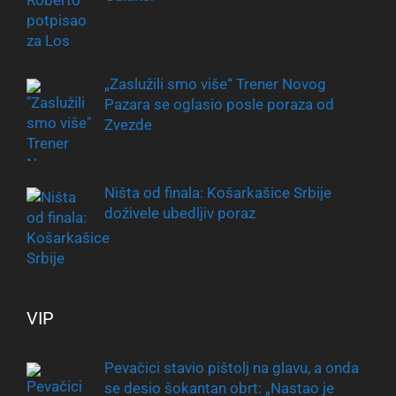
„Zaslužili smo više“ Trener Novog
Pazara se oglasio posle poraza od
Zvezde
Ništa od finala: Košarkašice Srbije
doživele ubedljiv poraz
VIP
Pevačici stavio pištolj na glavu, a onda
se desio šokantan obrt: „Nastao je