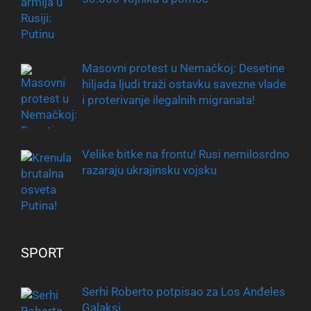
Masovni protest u Nemačkoj: Desetine
hiljada ljudi traži ostavku savezne vlade
i proterivanje ilegalnih migranata!
Velike bitke na frontu! Rusi nemilosrdno
razaraju ukrajinsku vojsku
SPORT
Serhi Roberto potpisao za Los Anđeles
Galaksi