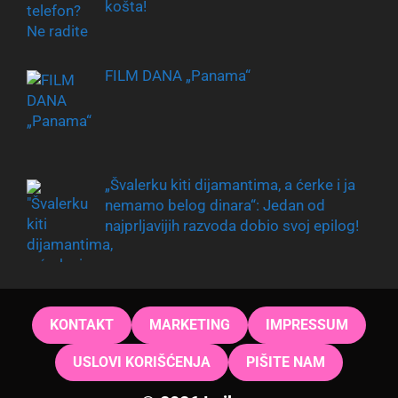
košta!
FILM DANA „Panama“
„Švalerku kiti dijamantima, a ćerke i ja
nemamo belog dinara“: Jedan od
najprljavijih razvoda dobio svoj epilog!
KONTAKT
MARKETING
IMPRESSUM
USLOVI KORIŠĆENJA
PIŠITE NAM