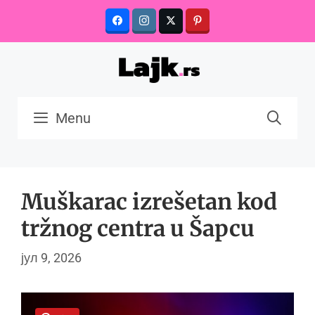
Skip
to
content
Menu
Muškarac izrešetan kod
tržnog centra u Šapcu
јул 9, 2026