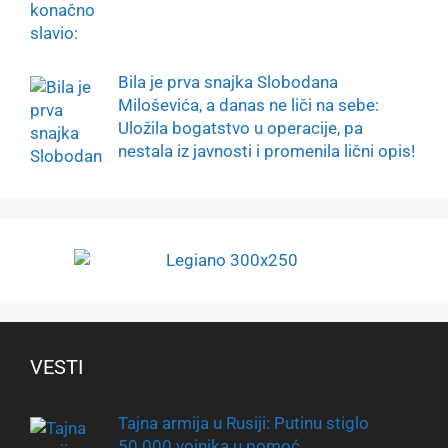
Bila je prva snajka Slobodana
Miloševića, a danas ne liči na sebe:
Uložila bogatstvo u operacije, pa
nestala iz javnosti i promenila lični opis!
VESTI
Tajna armija u Rusiji: Putinu stiglo
50.000 vojnika u pomoć