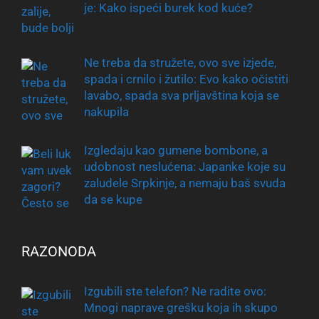
je: Kako ispeći burek kod kuće?
Ne treba da stružete, ovo sve izjede,
spada i crnilo i žutilo: Evo kako očistiti
lavabo, spada sva prljavština koja se
nakupila
Izgledaju kao gumene bombone, a
udobnost neslućena: Japanke koje su
zaludele Srpkinje, a nemaju baš svuda
da se kupe
RAZONODA
Izgubili ste telefon? Ne radite ovo:
Mnogi naprave grešku koja ih skupo