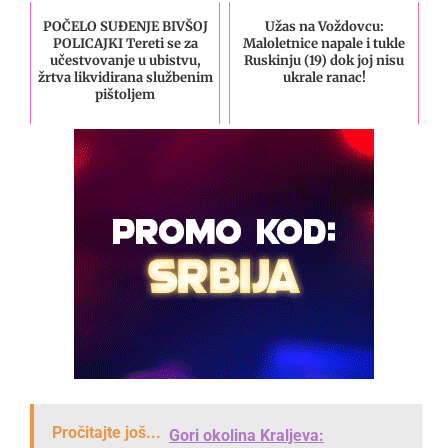
POČELO SUĐENJE BIVŠOJ
Užas na Voždovcu:
POLICAJKI Tereti se za
Maloletnice napale i tukle
učestvovanje u ubistvu,
Ruskinju (19) dok joj nisu
žrtva likvidirana službenim
ukrale ranac!
pištoljem
Pročitajte još...
Gori okolina Kraljeva: