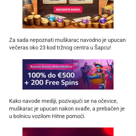
Za sada nepoznati muškarac navodno je upucan
večeras oko 23 kod tržnog centra u Šapcu!
Kako navode mediji, pozivajući se na očevice,
muškarac je upucan nakon svađe, a prebačen je
u bolnicu vozilom Hitne pomoći.