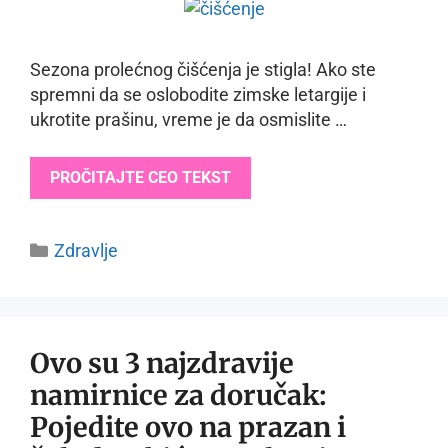
Sezona prolećnog čišćenja je stigla! Ako ste
spremni da se oslobodite zimske letargije i
ukrotite prašinu, vreme je da osmislite …
PROČITAJTE CEO TEKST
Categories
Zdravlje
Ovo su 3 najzdravije
namirnice za doručak:
Pojedite ovo na prazan i