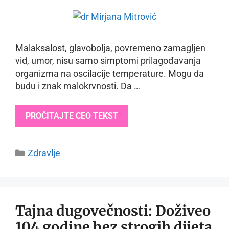
Malaksalost, glavobolja, povremeno zamagljen
vid, umor, nisu samo simptomi prilagođavanja
organizma na oscilacije temperature. Mogu da
budu i znak malokrvnosti. Da …
PROČITAJTE CEO TEKST
Categories
Zdravlje
Tajna dugovečnosti: Doživeo
104 godine bez strogih dijeta