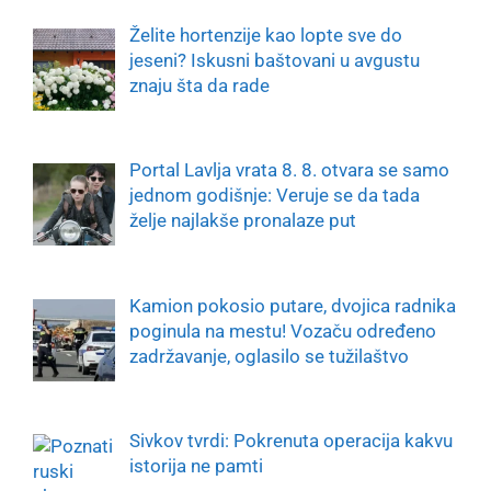
Želite hortenzije kao lopte sve do
jeseni? Iskusni baštovani u avgustu
znaju šta da rade
Portal Lavlja vrata 8. 8. otvara se samo
jednom godišnje: Veruje se da tada
želje najlakše pronalaze put
Kamion pokosio putare, dvojica radnika
poginula na mestu! Vozaču određeno
zadržavanje, oglasilo se tužilaštvo
Sivkov tvrdi: Pokrenuta operacija kakvu
istorija ne pamti