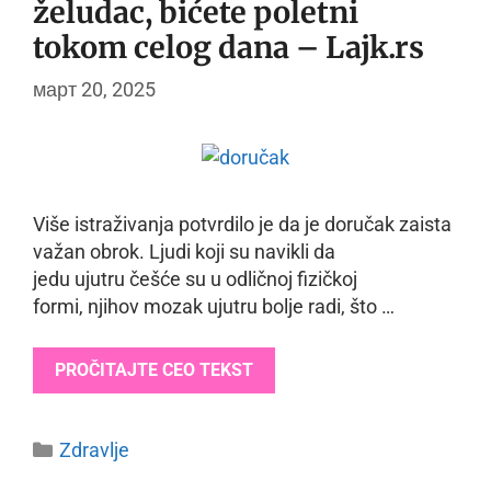
želudac, bićete poletni
tokom celog dana – Lajk.rs
март 20, 2025
Više istraživanja potvrdilo je da je doručak zaista
važan obrok. Ljudi koji su navikli da
jedu ujutru češće su u odličnoj fizičkoj
formi, njihov mozak ujutru bolje radi, što …
PROČITAJTE CEO TEKST
Categories
Zdravlje