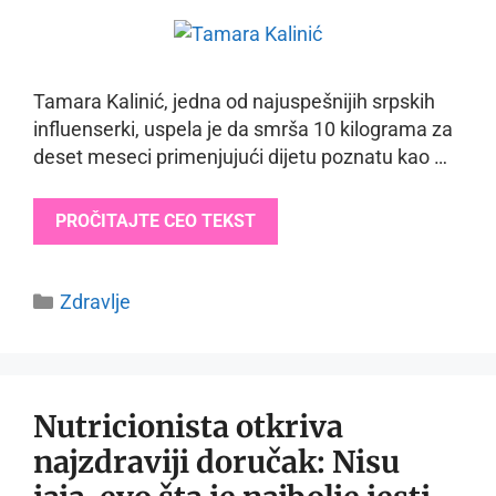
Tamara Kalinić, jedna od najuspešnijih srpskih
influenserki, uspela je da smrša 10 kilograma za
deset meseci primenjujući dijetu poznatu kao …
PROČITAJTE CEO TEKST
Categories
Zdravlje
Nutricionista otkriva
najzdraviji doručak: Nisu