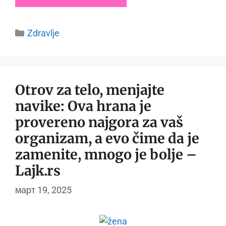
Categories
Zdravlje
Otrov za telo, menjajte
navike: Ova hrana je
provereno najgora za vaš
organizam, a evo čime da je
zamenite, mnogo je bolje –
Lajk.rs
март 19, 2025