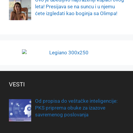
leta! Presijava se na suncu i u njemu
ćete izgledati kao boginja sa Olimpa!
VESTI
Od propisa do veštačke inteligencije:
PKS priprema obuke za izazove
savremenog poslovanja