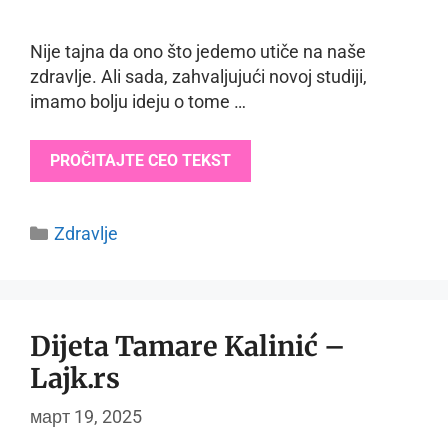
Nije tajna da ono što jedemo utiče na naše
zdravlje. Ali sada, zahvaljujući novoj studiji,
imamo bolju ideju o tome …
PROČITAJTE CEO TEKST
Categories
Zdravlje
Dijeta Tamare Kalinić –
Lajk.rs
март 19, 2025