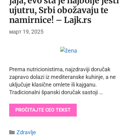
jaja, evo šta je najbolje jesti
ujutru, Srbi obožavaju te
namirnice! – Lajk.rs
март 19, 2025
Prema nutricionistima, najzdraviji doručak
zapravo dolazi iz mediteranske kuhinje, a ne
uključuje klasične omlete ili kajganu.
Tradicionalni španski doručak sastoji …
PROČITAJTE CEO TEKST
Categories
Zdravlje