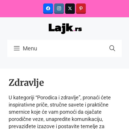
Skip
to
content
Menu
Zdravlje
U kategoriji “Porodica i zdravlje”, pronaći ćete
inspirativne priče, stručne savete i praktične
smernice koje će vam pomoći da ojačate
porodične veze, unapredite komunikaciju,
prevaziđete izazove i postavite temelje za