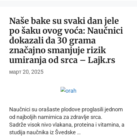
Naše bake su svaki dan jele
po šaku ovog voća: Naučnici
dokazali da 30 grama
značajno smanjuje rizik
umiranja od srca – Lajk.rs
март 20, 2025
Naučnici su orašaste plodove proglasili jednom
od najboljih namirnica za zdravlje srca.
Sadrže visok nivo vlakana, proteina i vitamina, a
studija naučnika iz Švedske …