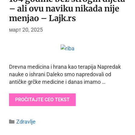
– ali ovu naviku nikada nije
menjao – Lajk.rs
март 20, 2025
Drevna medicina i hrana kao terapija Napredak
nauke o ishrani Daleko smo napredovali od
antičke grčke medicine i danas imamo …
PROČITAJTE CEO TEKST
Categories
Zdravlje