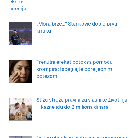
„Mora brže…“ Stanković dobio prvu
kritiku
Trenutni efekat botoksa pomoću
krompira: Ispeglajte bore jednim
potezom
Stižu stroža pravila za vlasnike životinja
– kazne idu do 2 miliona dinara
Ovo je ubedljivo najtraženiji kupaći ovog