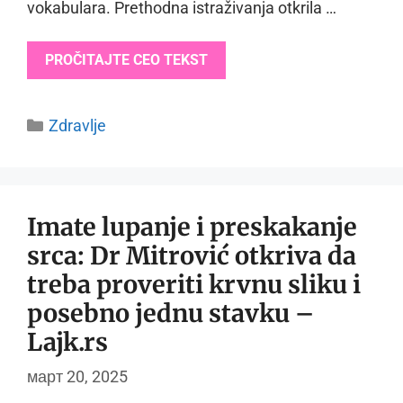
vokabulara. Prethodna istraživanja otkrila …
PROČITAJTE CEO TEKST
Categories
Zdravlje
Imate lupanje i preskakanje
srca: Dr Mitrović otkriva da
treba proveriti krvnu sliku i
posebno jednu stavku –
Lajk.rs
март 20, 2025