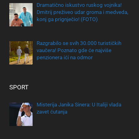
Dramatično iskustvo ruskog vojnika!
Dmitrij preživeo udar groma i medveda,
konj ga prignječio! (FOTO)
Razgrabilo se svih 30.000 turističkih
vaučera! Poznato gde će najviše
penzionera ići na odmor
SPORT
Misterija Janika Sinera: U Italiji vlada
zavet ćutanja