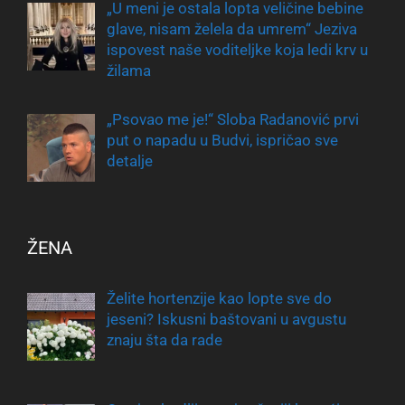
„U meni je ostala lopta veličine bebine
glave, nisam želela da umrem“ Jeziva
ispovest naše voditeljke koja ledi krv u
žilama
„Psovao me je!“ Sloba Radanović prvi
put o napadu u Budvi, ispričao sve
detalje
ŽENA
Želite hortenzije kao lopte sve do
jeseni? Iskusni baštovani u avgustu
znaju šta da rade