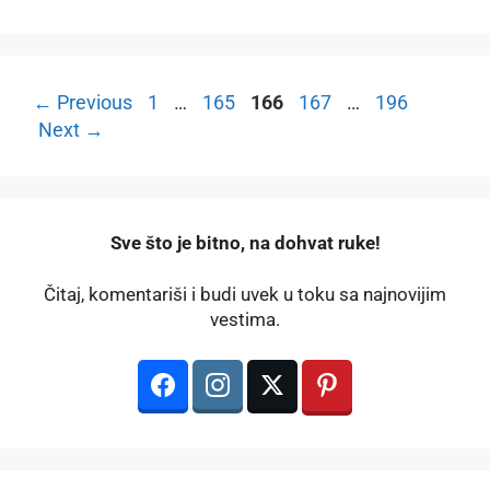
Page
Page
Page
Page
Page
←
Previous
1
…
165
166
167
…
196
Next
→
️Sve što je bitno, na dohvat ruke!
Čitaj, komentariši i budi uvek u toku sa najnovijim
vestima.