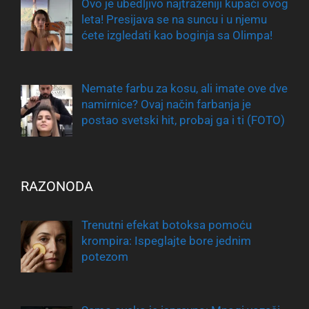
Ovo je ubedljivo najtraženiji kupaći ovog
leta! Presijava se na suncu i u njemu
ćete izgledati kao boginja sa Olimpa!
Nemate farbu za kosu, ali imate ove dve
namirnice? Ovaj način farbanja je
postao svetski hit, probaj ga i ti (FOTO)
RAZONODA
Trenutni efekat botoksa pomoću
krompira: Ispeglajte bore jednim
potezom