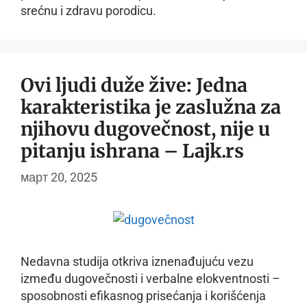
srećnu i zdravu porodicu.
Ovi ljudi duže žive: Jedna
karakteristika je zaslužna za
njihovu dugovečnost, nije u
pitanju ishrana – Lajk.rs
март 20, 2025
Nedavna studija otkriva iznenađujuću vezu
između dugovečnosti i verbalne elokventnosti –
sposobnosti efikasnog prisećanja i korišćenja