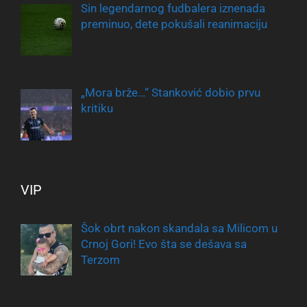
Sin legendarnog fudbalera iznenada
preminuo, dete pokušali reanimaciju
„Mora brže…“ Stanković dobio prvu
kritiku
VIP
Šok obrt nakon skandala sa Milicom u
Crnoj Gori! Evo šta se dešava sa
Terzom