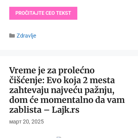
PROČITAJTE CEO TEKST
Categories
Zdravlje
Vreme je za prolećno
čišćenje: Evo koja 2 mesta
zahtevaju najveću pažnju,
dom će momentalno da vam
zablista – Lajk.rs
март 20, 2025