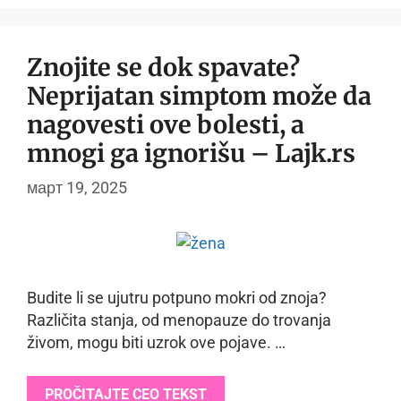
Znojite se dok spavate?
Neprijatan simptom može da
nagovesti ove bolesti, a
mnogi ga ignorišu – Lajk.rs
март 19, 2025
Budite li se ujutru potpuno mokri od znoja?
Različita stanja, od menopauze do trovanja
živom, mogu biti uzrok ove pojave. …
PROČITAJTE CEO TEKST