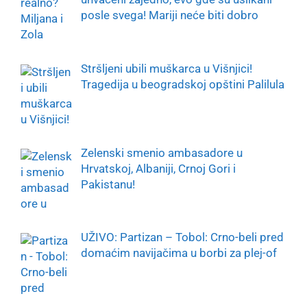
posle svega! Mariji neće biti dobro
Stršljeni ubili muškarca u Višnjici!
Tragedija u beogradskoj opštini Palilula
Zelenski smenio ambasadore u
Hrvatskoj, Albaniji, Crnoj Gori i
Pakistanu!
UŽIVO: Partizan – Tobol: Crno-beli pred
domaćim navijačima u borbi za plej-of