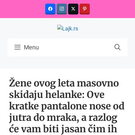
Skip
to
content
Menu
Žene ovog leta masovno
skidaju helanke: Ove
kratke pantalone nose od
jutra do mraka, a razlog
će vam biti jasan čim ih