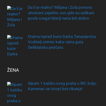
Da li je realno? Miljana i Zola ponovo
uhvaćeni zajedno, evo gde su uslikani
posle svega! Mariji neće biti dobro
Drama ispred kuće Darka Tanasijevića:
Voditelj snimio kako vatra guta
Deliblatsku peščaru
ŽENA
Sipam 1 kašiku ovog praha u WC šolju:
Kamenac se istopi bez ribanja!