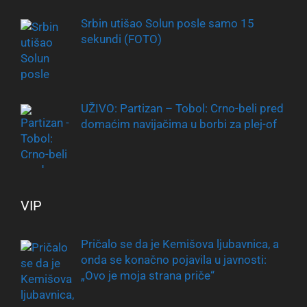
Srbin utišao Solun posle samo 15
sekundi (FOTO)
UŽIVO: Partizan – Tobol: Crno-beli pred
domaćim navijačima u borbi za plej-of
VIP
Pričalo se da je Kemišova ljubavnica, a
onda se konačno pojavila u javnosti:
„Ovo je moja strana priče“