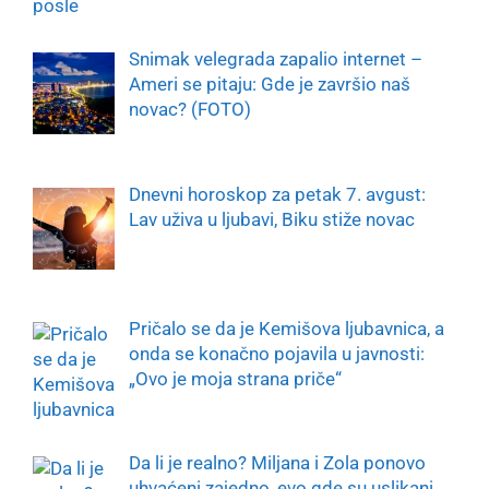
Snimak velegrada zapalio internet –
Ameri se pitaju: Gde je završio naš
novac? (FOTO)
Dnevni horoskop za petak 7. avgust:
Lav uživa u ljubavi, Biku stiže novac
Pričalo se da je Kemišova ljubavnica, a
onda se konačno pojavila u javnosti:
„Ovo je moja strana priče“
Da li je realno? Miljana i Zola ponovo
uhvaćeni zajedno, evo gde su uslikani