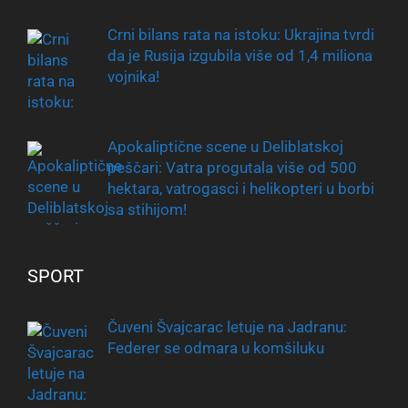
Crni bilans rata na istoku: Ukrajina tvrdi
da je Rusija izgubila više od 1,4 miliona
vojnika!
Apokaliptične scene u Deliblatskoj
peščari: Vatra progutala više od 500
hektara, vatrogasci i helikopteri u borbi
sa stihijom!
SPORT
Čuveni Švajcarac letuje na Jadranu:
Federer se odmara u komšiluku