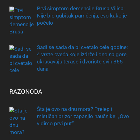
Prvi simptom demencije Brusa Vilisa:
Nije bio gubitak pamćenja, evo kako je
počelo
Sadi se sada da bi cvetalo cele godine:
4 vrste cveća koje izdrže i ono najgore,
ukrašavaju terase i dvorište svih 365
dana
RAZONODA
Šta je ovo na dnu mora? Prelep i
mističan prizor zapanjio naučnike: „Ovo
vidimo prvi put“