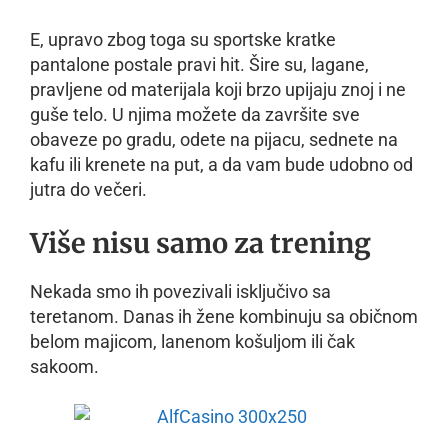
E, upravo zbog toga su sportske kratke
pantalone postale pravi hit. Šire su, lagane,
pravljene od materijala koji brzo upijaju znoj i ne
guše telo. U njima možete da završite sve
obaveze po gradu, odete na pijacu, sednete na
kafu ili krenete na put, a da vam bude udobno od
jutra do večeri.
Više nisu samo za trening
Nekada smo ih povezivali isključivo sa
teretanom. Danas ih žene kombinuju sa običnom
belom majicom, lanenom košuljom ili čak
sakoom.