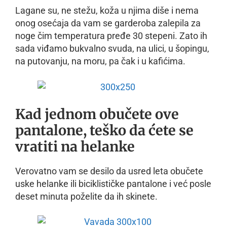
Lagane su, ne stežu, koža u njima diše i nema
onog osećaja da vam se garderoba zalepila za
noge čim temperatura pređe 30 stepeni. Zato ih
sada viđamo bukvalno svuda, na ulici, u šopingu,
na putovanju, na moru, pa čak i u kafićima.
Kad jednom obučete ove
pantalone, teško da ćete se
vratiti na helanke
Verovatno vam se desilo da usred leta obučete
uske helanke ili biciklističke pantalone i već posle
deset minuta poželite da ih skinete.