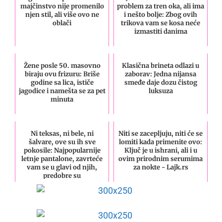
majčinstvo nije promenilo
problem za tren oka, ali ima
njen stil, ali više ovo ne
i nešto bolje: Zbog ovih
oblači
trikova vam se kosa neće
izmastiti danima
Žene posle 50. masovno
Klasična brineta odlazi u
biraju ovu frizuru: Briše
zaborav: Jedna nijansa
godine sa lica, ističe
smeđe daje dozu čistog
jagodice i namešta se za pet
luksuza
minuta
Ni teksas, ni bele, ni
Niti se zacepljuju, niti će se
šalvare, ove su ih sve
lomiti kada primenite ovo:
pokosile: Najpopularnije
Ključ je u ishrani, ali i u
letnje pantalone, zavrteće
ovim prirodnim serumima
vam se u glavi od njih,
za nokte - Lajk.rs
predobre su