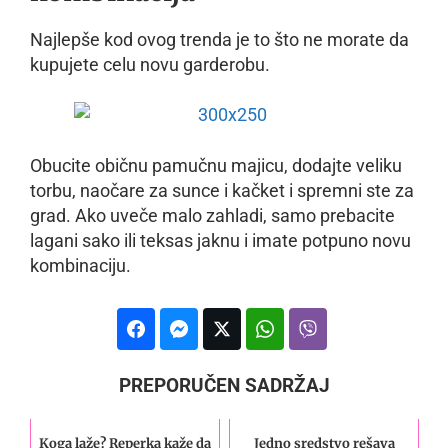
Najlepše kod ovog trenda je to što ne morate da
kupujete celu novu garderobu.
Obucite običnu pamučnu majicu, dodajte veliku
torbu, naočare za sunce i kačket i spremni ste za
grad. Ako uveče malo zahladi, samo prebacite
lagani sako ili teksas jaknu i imate potpuno novu
kombinaciju.
PREPORUČEN SADRŽAJ
Koga laže? Reperka kaže da
Jedno sredstvo rešava