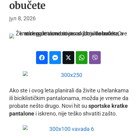
obučete
јул 8, 2026
Ako ste i ovog leta planirali da živite u helankama
ili biciklističkim pantalonama, možda je vreme da
probate nešto drugo. Novi hit su
sportske kratke
pantalone
i iskreno, nije teško shvatiti zašto.