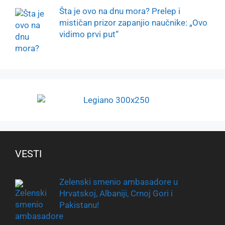
Šta je ovo na dnu mora? Prelep i
mističan prizor zapanjio naučnike: „Ovo
vidimo prvi put“
VESTI
Zelenski smenio ambasadore u
Hrvatskoj, Albaniji, Crnoj Gori i
Pakistanu!