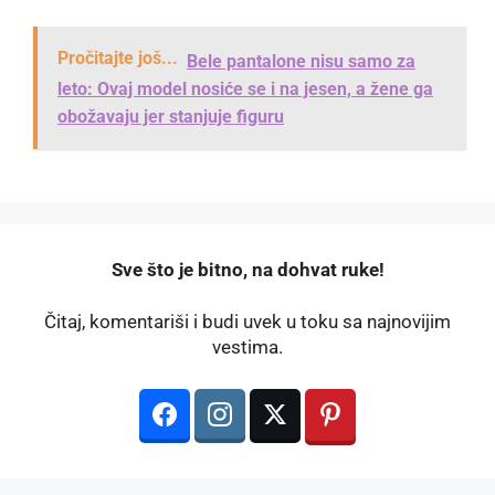
Pročitajte još...
Bele pantalone nisu samo za
leto: Ovaj model nosiće se i na jesen, a žene ga
obožavaju jer stanjuje figuru
️Sve što je bitno, na dohvat ruke!
Čitaj, komentariši i budi uvek u toku sa najnovijim
vestima.