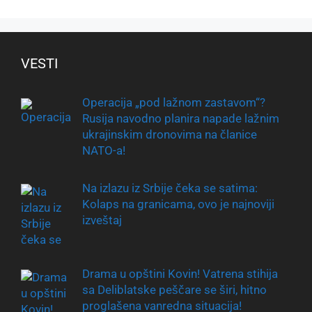
VESTI
Operacija „pod lažnom zastavom“?
Rusija navodno planira napade lažnim
ukrajinskim dronovima na članice
NATO-a!
Na izlazu iz Srbije čeka se satima:
Kolaps na granicama, ovo je najnoviji
izveštaj
Drama u opštini Kovin! Vatrena stihija
sa Deliblatske peščare se širi, hitno
proglašena vanredna situacija!