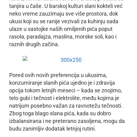
tanjira u čaše. U barskoj kulturi slani kokteli već
neko vreme zauzimaju sve više prostora, dok
ukusi koji su se ranije vezivali za kuhinju sada
ulaze u sastojke naših omiljenih pića poput
rasola, paradajza, maslina, morske soli, kao i
raznih drugih začina.
Pored ovih novih preferencija u ukusima,
konzumiranje slanih pića ujedno je i zdravija
opcija tokom letnjih meseci – kada se znojimo,
telo gubi i tečnost i elektrolite, među kojima je
natrijum posebno važan za ravnotežu tečnosti.
Zbog toga blago slana pića, kada su dobro
izbalansirana i ne preterano zasoljena, mogu da
budu zanimljiv dodatak letnjoj rutini.