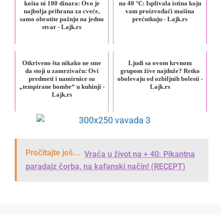
košta ni 100 dinara: Ovo je
na 40 °C: Isplivala istina koju
najbolja prihrana za cveće,
vam proizvođači mašina
samo obratite pažnju na jednu
prećutkuju - Lajk.rs
stvar - Lajk.rs
Otkriveno šta nikako ne sme
Ljudi sa ovom krvnom
da stoji u zamrzivaču: Ovi
grupom žive najduže? Retko
predmeti i namirnice su
obolevaju od ozbiljnih bolesti -
„tempirane bombe“ u kuhinji -
Lajk.rs
Lajk.rs
Pročitajte još...
Vraća u život na + 40: Pikantna
paradajz čorba, na kafanski način! (RECEPT)