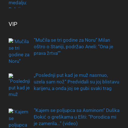
VIP
“Mučila se tri godine za Noru“ Milan
oštro o Staniji, podržao Aneli: “Ona je
prava žrtva““
„Poslednji put kad je muž nasrnuo,
uzela sam nož“ Predviđali su joj blistavu
karijeru, a onda joj se gubi svaki trag
“Kajem se poljupca sa Asminom“ Duška
Đokić o greškama u Eliti: “Porodica mi
je zamerila…“ (video)