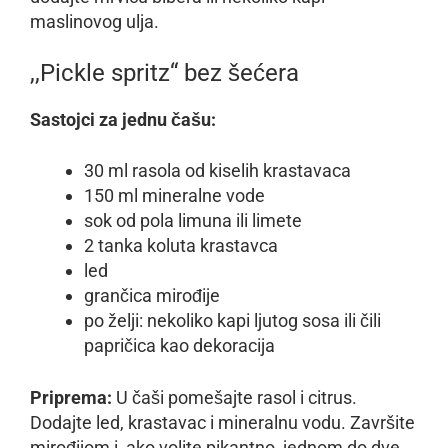
maslinovog ulja.
,,Pickle spritz“ bez šećera
Sastojci za jednu čašu:
30 ml rasola od kiselih krastavaca
150 ml mineralne vode
sok od pola limuna ili limete
2 tanka koluta krastavca
led
grančica mirođije
po želji: nekoliko kapi ljutog sosa ili čili
papričica kao dekoracija
Priprema:
U čaši pomešajte rasol i citrus.
Dodajte led, krastavac i mineralnu vodu. Završite
mirođijom i, ako volite pikantno, jednom do dve