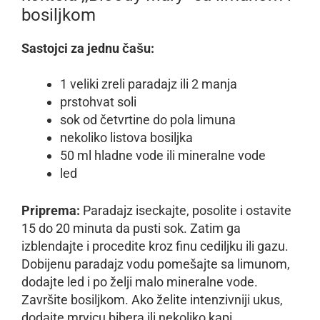
bosiljkom
Sastojci za jednu čašu:
1 veliki zreli paradajz ili 2 manja
prstohvat soli
sok od četvrtine do pola limuna
nekoliko listova bosiljka
50 ml hladne vode ili mineralne vode
led
Priprema:
Paradajz iseckajte, posolite i ostavite
15 do 20 minuta da pusti sok. Zatim ga
izblendajte i procedite kroz finu cediljku ili gazu.
Dobijenu paradajz vodu pomešajte sa limunom,
dodajte led i po želji malo mineralne vode.
Završite bosiljkom. Ako želite intenzivniji ukus,
dodajte mrvicu bibera ili nekoliko kapi