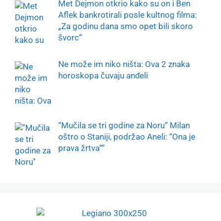
Met Dejmon otkrio kako su on i Ben
Aflek bankrotirali posle kultnog filma:
„Za godinu dana smo opet bili skoro
švorc“
Ne može im niko ništa: Ova 2 znaka
horoskopa čuvaju anđeli
“Mučila se tri godine za Noru“ Milan
oštro o Staniji, podržao Aneli: “Ona je
prava žrtva““