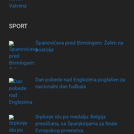
SPORT
Španovićeva pred Birmingem: Želim na
postolje
Dan pobede nad Englezima poglašen za
nacionalni dan fudbala
Srpkinje idu po medalju: Belgija
preslišana, sa Španjkinjama za finale
Evropskog prvenstva