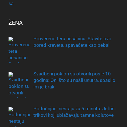
ŽENA
Provereno tera nesanicu: Stavite ovo
pored kreveta, spavaćete kao beba!
Svadbeni poklon su otvorili posle 10
godina: Oni što su našli unutra, spasilo
im je brak
Podočnjaci nestaju za 5 minuta: Jeftini
trikovi koji ublažavaju tamne kolutove