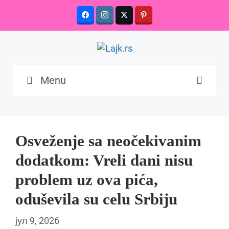
Skip
to
content
Menu
Osveženje sa neočekivanim
dodatkom: Vreli dani nisu
problem uz ova pića,
oduševila su celu Srbiju
јул 9, 2026