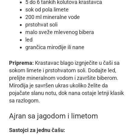
5 do 6 tankih kolutova krastavca
sok od pola limete
200 ml mineralne vode
prstohvat soli
malo sveže mlevenog bibera
led
grančica mirođije ili nane
Priprema:
Krastavac blago izgnječite u čaši sa
sokom limete i prstohvatom soli. Dodajte led,
prelijte mineralnom vodom i završite biberom.
Mirođija je savršen ukras ukoliko želite da
pojačate slanu notu, dok nana ostaje letnji klasik
sa razlogom.
Ajran sa jagodom i limetom
Sastojci za jednu čašu: