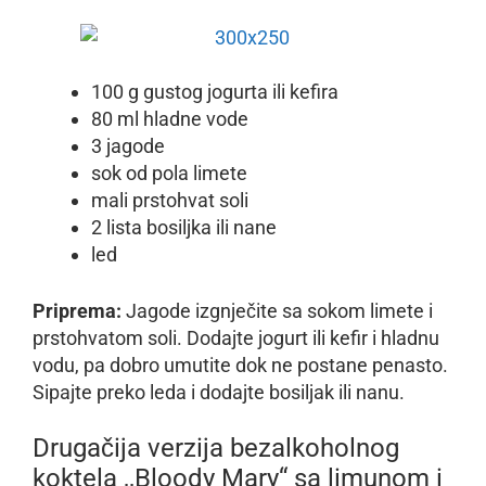
100 g gustog jogurta ili kefira
80 ml hladne vode
3 jagode
sok od pola limete
mali prstohvat soli
2 lista bosiljka ili nane
led
Priprema:
Jagode izgnječite sa sokom limete i
prstohvatom soli. Dodajte jogurt ili kefir i hladnu
vodu, pa dobro umutite dok ne postane penasto.
Sipajte preko leda i dodajte bosiljak ili nanu.
Drugačija verzija bezalkoholnog
koktela ,,Bloody Mary“ sa limunom i