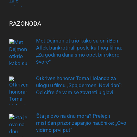
RAZONODA
Met Dejmon otkrio kako su on i Ben
Aflek bankrotirali posle kultnog filma:
„Za godinu dana smo opet bili skoro
švorc“
Otkriven honorar Toma Holanda za
ulogu u filmu „Spajdermen: Novi dan“:
Od cifre će vam se zavrteti u glavi
Šta je ovo na dnu mora? Prelep i
mističan prizor zapanjio naučnike: „Ovo
vidimo prvi put“