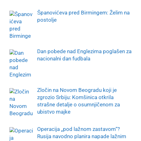
Španovićeva pred Birmingem: Želim na
postolje
Dan pobede nad Englezima poglašen za
nacionalni dan fudbala
Zločin na Novom Beogradu koji je
zgrozio Srbiju: Komšinica otkrila
strašne detalje o osumnjičenom za
ubistvo majke
Operacija „pod lažnom zastavom“?
Rusija navodno planira napade lažnim