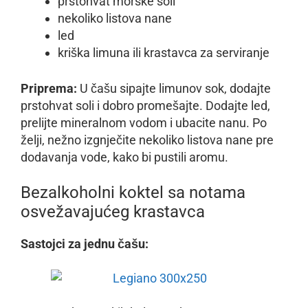
prstohvat morske soli
nekoliko listova nane
led
kriška limuna ili krastavca za serviranje
Priprema:
U čašu sipajte limunov sok, dodajte
prstohvat soli i dobro promešajte. Dodajte led,
prelijte mineralnom vodom i ubacite nanu. Po
želji, nežno izgnječite nekoliko listova nane pre
dodavanja vode, kako bi pustili aromu.
Bezalkoholni koktel sa notama
osvežavajućeg krastavca
Sastojci za jednu čašu: