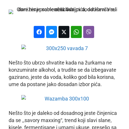
Nešto što ubrzo shvatite kada na žurkama ne
konzumirate alkohol, a trudite se da izbegavate
gazirano, jeste da voda, koliko god bila korisna,
ume da postane jako dosadan izbor pića.
Nešto što je daleko od dosadnog jeste činjenica
da se ,,savory maxxing“, trend koji slavi slane,
kisele, fermentisane i umami ukuse, preselio sa