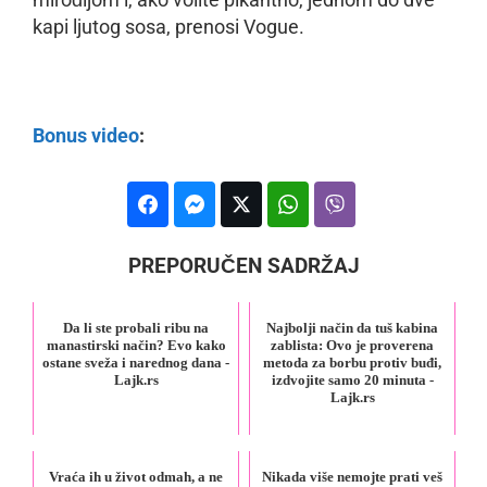
kapi ljutog sosa, prenosi Vogue.
Bonus video
:
PREPORUČEN SADRŽAJ
Da li ste probali ribu na
Najbolji način da tuš kabina
manastirski način? Evo kako
zablista: Ovo je proverena
ostane sveža i narednog dana -
metoda za borbu protiv buđi,
Lajk.rs
izdvojite samo 20 minuta -
Lajk.rs
Vraća ih u život odmah, a ne
Nikada više nemojte prati veš