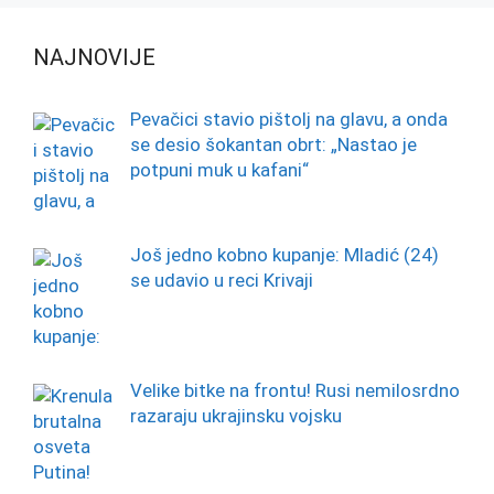
NAJNOVIJE
Pevačici stavio pištolj na glavu, a onda
se desio šokantan obrt: „Nastao je
potpuni muk u kafani“
Još jedno kobno kupanje: Mladić (24)
se udavio u reci Krivaji
Velike bitke na frontu! Rusi nemilosrdno
razaraju ukrajinsku vojsku