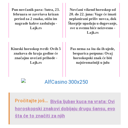
Pun novčanik para: Sutra, 23.
Novčani vikend horoskop od
februara se završava krizan
20. do 22. juna: Vage će imati
period za 2 znaka, stižu im
neplanirani priliv novca, dok
nagrade kakve zaslužuju -
Škorpije upadaju u dugovanje,
Lajk.rs
sve u svemu biće neizvesno -
Lajk.rs
Kineski horoskop tvrdi: Ovih 5
Pas nema za šta da ih ujede,
znakova do kraja godine će
besparica potpuna: Ovaj
značajno uvećati prihode -
horoskopski znak će biti
Lajk.rs
najsiromašniji u julu
Pročitajte još...
Bivša ljubav kuca na vrata: Ovi
horoskopski znakovi dobijaju drugu šansu, evo
šta će to značiti za njih