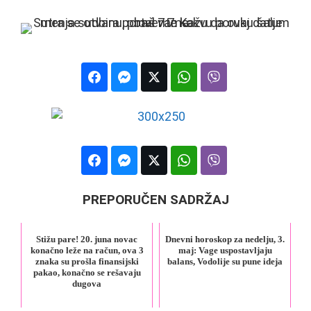
PREPORUČEN SADRŽAJ
Stižu pare! 20. juna novac
Dnevni horoskop za nedelju, 3.
konačno leže na račun, ova 3
maj: Vage uspostavljaju
znaka su prošla finansijski
balans, Vodolije su pune ideja
pakao, konačno se rešavaju
dugova