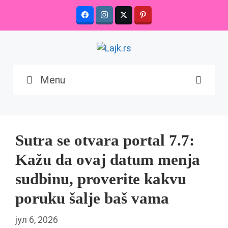
Skip
to
content
Menu
Sutra se otvara portal 7.7:
Kažu da ovaj datum menja
sudbinu, proverite kakvu
poruku šalje baš vama
јул 6, 2026