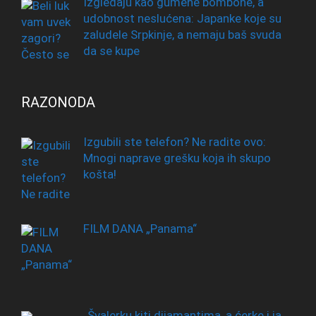
Izgledaju kao gumene bombone, a
udobnost neslućena: Japanke koje su
zaludele Srpkinje, a nemaju baš svuda
da se kupe
RAZONODA
Izgubili ste telefon? Ne radite ovo:
Mnogi naprave grešku koja ih skupo
košta!
FILM DANA „Panama“
„Švalerku kiti dijamantima, a ćerke i ja