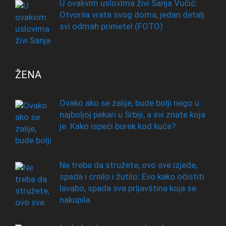
U ovakvim uslovima živi Sanja Vučić:
Otvorila vrata svog doma, jedan detalj
svi odmah primete! (FOTO)
ŽENA
Ovako ako se zalije, bude bolji nego u
najboljoj pekari u Srbiji, a svi znate koja
je: Kako ispeći burek kod kuće?
Ne treba da stružete, ovo sve izjede,
spada i crnilo i žutilo: Evo kako očistiti
lavabo, spada sva prljavština koja se
nakupila