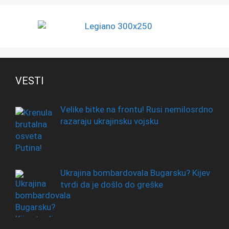
VESTI
Velike bitke na frontu! Rusi nemilosrdno
razaraju ukrajinsku vojsku
Ukrajina bombardovala Bugarsku? Kijev
tvrdi da je došlo do greške