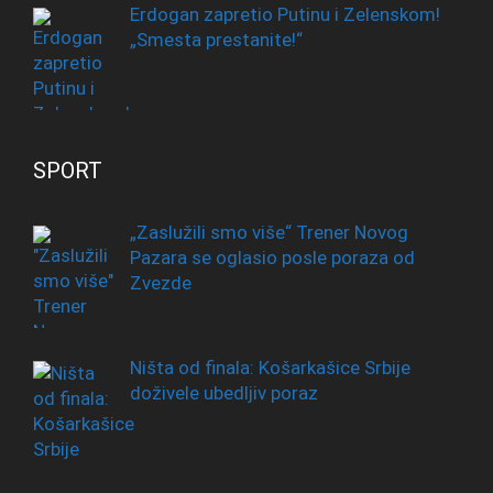
Erdogan zapretio Putinu i Zelenskom!
„Smesta prestanite!“
SPORT
„Zaslužili smo više“ Trener Novog
Pazara se oglasio posle poraza od
Zvezde
Ništa od finala: Košarkašice Srbije
doživele ubedljiv poraz