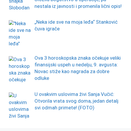
nestala iz javnosti i promenila lični opis!
„Neka ide sve na moja leđa“ Stanković
čuva igrače
Ova 3 horoskopska znaka očekuje veliki
finansijski uspeh u nedelju, 9. avgusta:
Novac stiže kao nagrada za dobre
odluke
U ovakvim uslovima živi Sanja Vučić:
Otvorila vrata svog doma, jedan detalj
svi odmah primete! (FOTO)