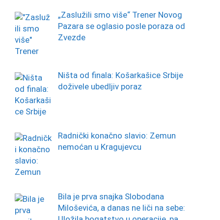
„Zaslužili smo više“ Trener Novog
Pazara se oglasio posle poraza od
Zvezde
Ništa od finala: Košarkašice Srbije
doživele ubedljiv poraz
Radnički konačno slavio: Zemun
nemoćan u Kragujevcu
Bila je prva snajka Slobodana
Miloševića, a danas ne liči na sebe:
Uložila bogatstvo u operacije, pa