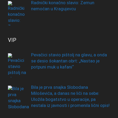
Radnički konačno slavio: Zemun
nemoćan u Kragujevcu
VIP
Pevačici stavio pištolj na glavu, a onda
se desio šokantan obrt: „Nastao je
potpuni muk u kafani“
Bila je prva snajka Slobodana
Miloševića, a danas ne liči na sebe:
Uložila bogatstvo u operacije, pa
nestala iz javnosti i promenila lični opis!