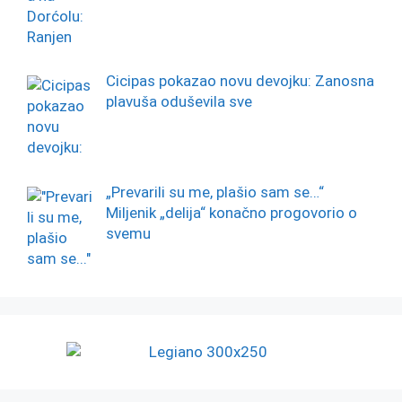
Cicipas pokazao novu devojku: Zanosna
plavuša oduševila sve
„Prevarili su me, plašio sam se…“
Miljenik „delija“ konačno progovorio o
svemu