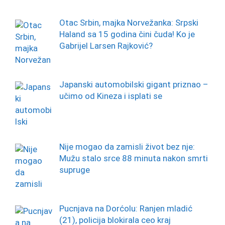
Otac Srbin, majka Norvežanka: Srpski
Haland sa 15 godina čini čuda! Ko je
Gabrijel Larsen Rajković?
Japanski automobilski gigant priznao –
učimo od Kineza i isplati se
Nije mogao da zamisli život bez nje:
Mužu stalo srce 88 minuta nakon smrti
supruge
Pucnjava na Dorćolu: Ranjen mladić
(21), policija blokirala ceo kraj