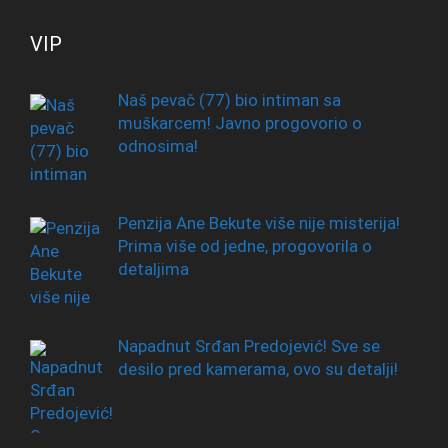
VIP
Naš pevač (77) bio intiman sa
muškarcem! Javno progovorio o
odnosima!
Penzija Ane Bekute više nije misterija!
Prima više od jedne, progovorila o
detaljima
Napadnut Srđan Predojević! Sve se
desilo pred kamerama, ovo su detalji!