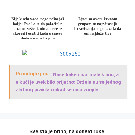
Nije kisela voda, nego nešto još
Ljudi sa ovom krvnom
bolje: Evo kako da palačinke
grupom su najzdraviji:
ostanu sveže danima, neće se
Istraživanja su pokazala da
skoreti i osušiti kada u smesu
oni najduže žive
dodate ovo - Lajk.rs
Pročitajte još...
Naše bake nisu imale klimu, a
u kući je uvek bilo prijatno: Držale su se jednog
zlatnog pravila i nikad se nisu znojile
️Sve što je bitno, na dohvat ruke!