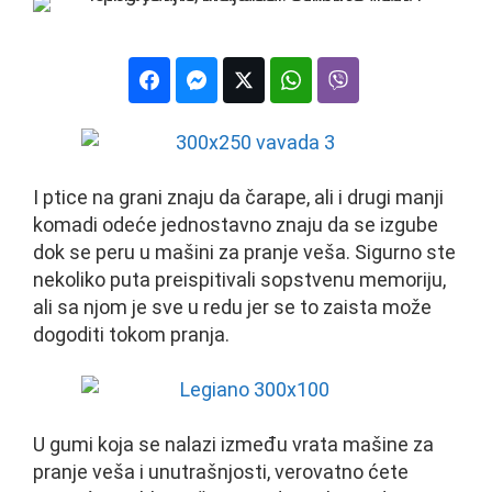
I ptice na grani znaju da čarape, ali i drugi manji
komadi odeće jednostavno znaju da se izgube
dok se peru u mašini za pranje veša. Sigurno ste
nekoliko puta preispitivali sopstvenu memoriju,
ali sa njom je sve u redu jer se to zaista može
dogoditi tokom pranja.
U gumi koja se nalazi između vrata mašine za
pranje veša i unutrašnjosti, verovatno ćete