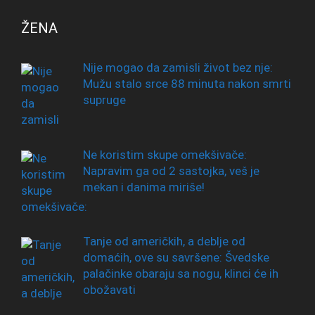
ŽENA
Nije mogao da zamisli život bez nje:
Mužu stalo srce 88 minuta nakon smrti
supruge
Ne koristim skupe omekšivače:
Napravim ga od 2 sastojka, veš je
mekan i danima miriše!
Tanje od američkih, a deblje od
domaćih, ove su savršene: Švedske
palačinke obaraju sa nogu, klinci će ih
obožavati