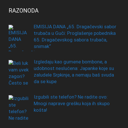
RAZONODA
EMISIJA DANA „65. Dragačevski sabor
trubača u Guči: Proglašenje pobednika
65. Dragačevskog sabora trubača,
snimak“
Izgledaju kao gumene bombone, a
udobnost neslućena: Japanke koje su
zaludele Srpkinje, a nemaju baš svuda
da se kupe
Izgubili ste telefon? Ne radite ovo:
Mnogi naprave grešku koja ih skupo
košta!