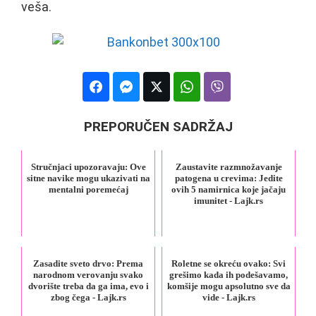
veša.
PREPORUČEN SADRŽAJ
Stručnjaci upozoravaju: Ove
Zaustavite razmnožavanje
sitne navike mogu ukazivati na
patogena u crevima: Jedite
mentalni poremećaj
ovih 5 namirnica koje jačaju
imunitet - Lajk.rs
Zasadite sveto drvo: Prema
Roletne se okreću ovako: Svi
narodnom verovanju svako
grešimo kada ih podešavamo,
dvorište treba da ga ima, evo i
komšije mogu apsolutno sve da
zbog čega - Lajk.rs
vide - Lajk.rs