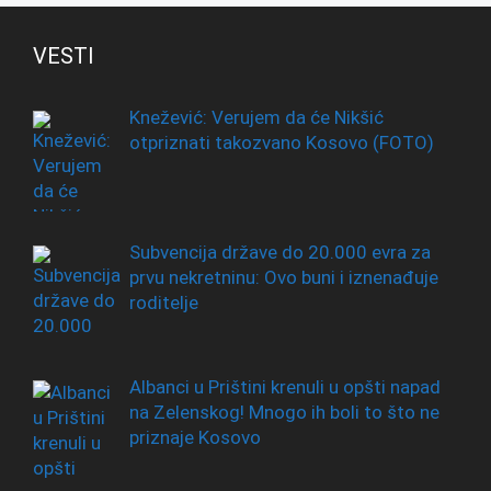
VESTI
Knežević: Verujem da će Nikšić
otpriznati takozvano Kosovo (FOTO)
Subvencija države do 20.000 evra za
prvu nekretninu: Ovo buni i iznenađuje
roditelje
Albanci u Prištini krenuli u opšti napad
na Zelenskog! Mnogo ih boli to što ne
priznaje Kosovo