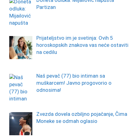
Partizan
Prijateljstvo im je svetinja: Ovih 5
horoskopskih znakova vas neće ostaviti
na cedilu
Naš pevač (77) bio intiman sa
muškarcem! Javno progovorio o
odnosima!
Zvezda dovela ozbiljno pojačanje, Čima
Moneke se odmah oglasio