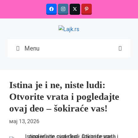
Skip
to
content
Menu
Istina je i ne, niste ludi:
Otvorite vrata i pogledajte
ovaj deo – šokiraće vas!
мај 13, 2026