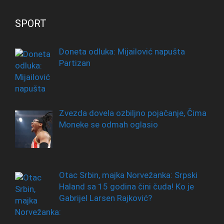
SPORT
Doneta odluka: Mijailović napušta
Partizan
Zvezda dovela ozbiljno pojačanje, Čima
Moneke se odmah oglasio
Otac Srbin, majka Norvežanka: Srpski
Haland sa 15 godina čini čuda! Ko je
Gabrijel Larsen Rajković?