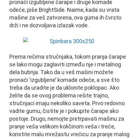
pronaći izgubljene čarape i druge komade
odeće, piše BrightSide. Naime, kada su vrata
mašine za veš zatvorena, ova guma ih čvrsto
drži i ne dozvoljava izlazak vode.
Prema rečima stručnjaka, tokom pranja čarape
se lako mogu zaglaviti između nje i metalnog
dela bubnja. Tako da u veš mašini možete
pronaći ‘izgubljene’ komade odeće, a sve što
treba da uradite je da uklonite poklopac. Ako
želite da se ovog problema rešite trajno,
stručnjaci imaju nekoliko saveta. Prvo redovno
vadite gumu, čistite je i pokupite čarape ako
postoje. Drugo, nemojte pretrpavati mašinu za
pranje veša velikom količinom veša i treće,
koristite malu mrežastu vrećicu za pranje malog