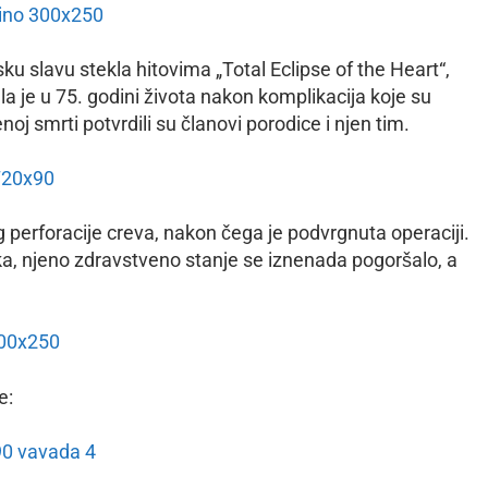
ku slavu stekla hitovima „Total Eclipse of the Heart“,
ula je u 75. godini života nakon komplikacija koje su
noj smrti potvrdili su članovi porodice i njen tim.
 perforacije creva, nakon čega je podvrgnuta operaciji.
a, njeno zdravstveno stanje se iznenada pogoršalo, a
e: