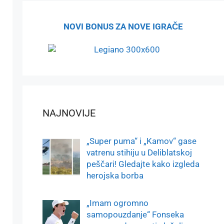
NOVI BONUS ZA NOVE IGRAČE
NAJNOVIJE
„Super puma“ i „Kamov“ gase
vatrenu stihiju u Deliblatskoj
peščari! Gledajte kako izgleda
herojska borba
„Imam ogromno
samopouzdanje“ Fonseka