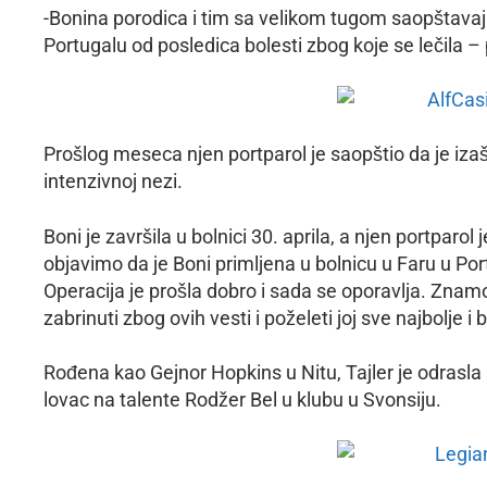
-Bonina porodica i tim sa velikom tugom saopštavaju
Portugalu od posledica bolesti zbog koje se lečila – 
Prošlog meseca njen portparol je saopštio da je izašl
intenzivnoj nezi.
Boni je završila u bolnici 30. aprila, a njen portpa
objavimo da je Boni primljena u bolnicu u Faru u Po
Operacija je prošla dobro i sada se oporavlja. Znamo 
zabrinuti zbog ovih vesti i poželeti joj sve najbolje i
Rođena kao Gejnor Hopkins u Nitu, Tajler je odrasla 
lovac na talente Rodžer Bel u klubu u Svonsiju.