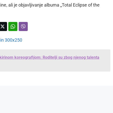
dine, ali je objavljivanje albuma „Total Eclipse of the
akirinom koreografijom: Roditelji su zbog njenog talenta