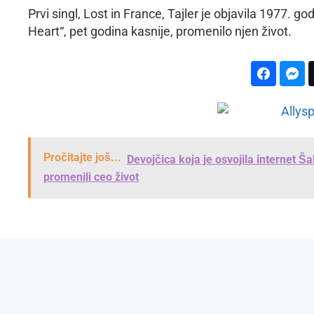
Prvi singl, Lost in France, Tajler je objavila 1977. go
Heart“, pet godina kasnije, promenilo njen život.
Pročitajte još...
Devojčica koja je osvojila internet Š
promenili ceo život