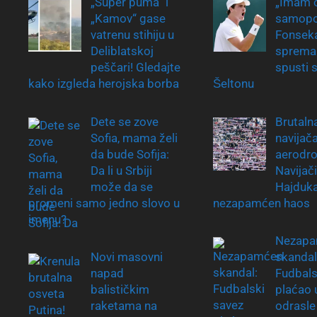
„Super puma“ i
„Imam 
„Kamov“ gase
samopo
vatrenu stihiju u
Fonsek
Deliblatskoj
sprema
peščari! Gledajte
spusti s
kako izgleda herojska borba
Šeltonu
Dete se zove
Brutaln
Sofia, mama želi
navijač
da bude Sofija:
aerodr
Da li u Srbiji
Navijač
može da se
Hajduka
promeni samo jedno slovo u
nezapamćen haos
imenu?
Nezapa
Novi masovni
skandal
napad
Fudbals
balističkim
plaćao 
raketama na
odrasle