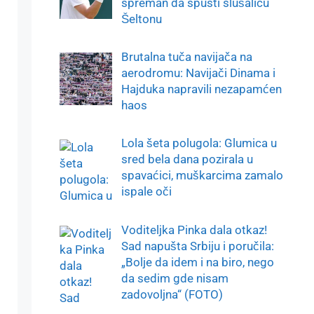
spreman da spusti slušalicu
Šeltonu
Brutalna tuča navijača na
aerodromu: Navijači Dinama i
Hajduka napravili nezapamćen
haos
Lola šeta polugola: Glumica u
sred bela dana pozirala u
spavaćici, muškarcima zamalo
ispale oči
Voditeljka Pinka dala otkaz!
Sad napušta Srbiju i poručila:
„Bolje da idem i na biro, nego
da sedim gde nisam
zadovoljna“ (FOTO)