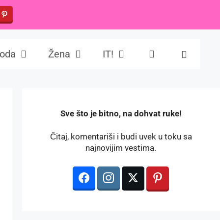
oda
Žena
IT!
️Sve što je bitno, na dohvat ruke!
Čitaj, komentariši i budi uvek u toku sa
najnovijim vestima.