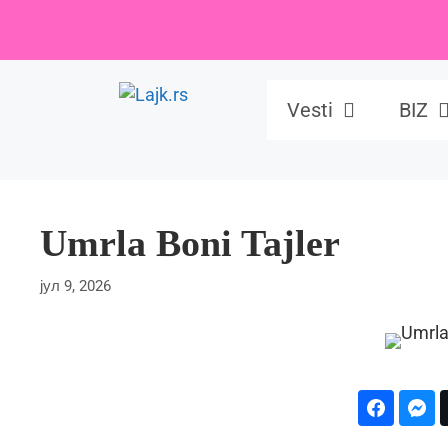
Skip
to
content
Vesti
BIZ
Umrla Boni Tajler
јул 9, 2026