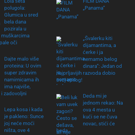
Lola šeta
FILM DANA
polugola:
„Panama“
Glumica u sred
bela dana
pozirala u
i, muškarcima
„Švalerku kiti
pale oči
dijamantima, a
ćerke i ja
Dajte malo više
nemamo belog
proteina: U ovim
dinara“: Jedan od
super zdravim
najprljavijih razvoda dobio
namirnicama ih
svoj epilog!
ima najviše,
i i zadovoljni
Deda mi je
jednom rekao: Na
Lepa kosa i kada
ova 4 mesta u
je pakleno: Sunce
kući se ne čuva
joj neće moći
novac, stići će
ništa, ove 4
beda