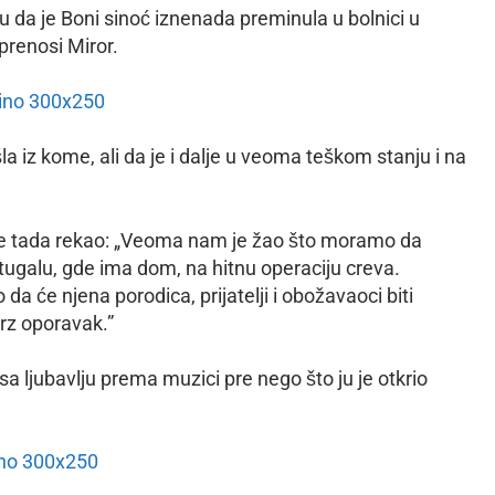
 da je Boni sinoć iznenada preminula u bolnici u
prenosi Miror.
a iz kome, ali da je i dalje u veoma teškom stanju i na
rol je tada rekao: „Veoma nam je žao što moramo da
rtugalu, gde ima dom, na hitnu operaciju creva.
da će njena porodica, prijatelji i obožavaoci biti
 brz oporavak.”
sa ljubavlju prema muzici pre nego što ju je otkrio