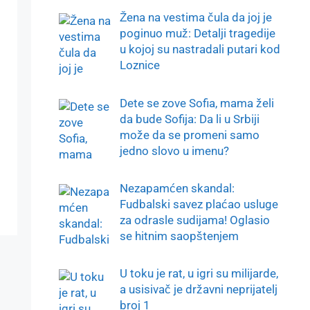
Žena na vestima čula da joj je
poginuo muž: Detalji tragedije
u kojoj su nastradali putari kod
Loznice
Dete se zove Sofia, mama želi
da bude Sofija: Da li u Srbiji
može da se promeni samo
jedno slovo u imenu?
Nezapamćen skandal:
Fudbalski savez plaćao usluge
za odrasle sudijama! Oglasio
se hitnim saopštenjem
U toku je rat, u igri su milijarde,
a usisivač je državni neprijatelj
broj 1