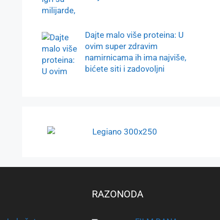
Dajte malo više proteina: U
ovim super zdravim
namirnicama ih ima najviše,
bićete siti i zadovoljni
RAZONODA