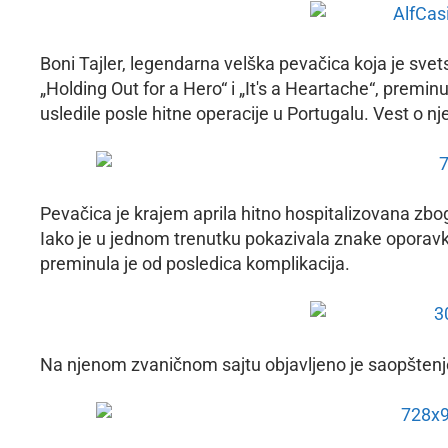
Boni Tajler, legendarna velška pevačica koja je svets
„Holding Out for a Hero“ i „It's a Heartache“, premin
usledile posle hitne operacije u Portugalu. Vest o nje
Pevačica je krajem aprila hitno hospitalizovana zbog
Iako je u jednom trenutku pokazivala znake oporavk
preminula je od posledica komplikacija.
Na njenom zvaničnom sajtu objavljeno je saopštenj