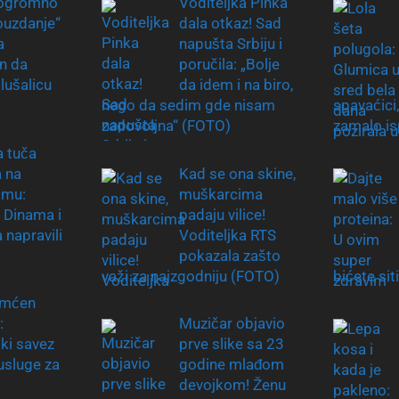
ogromno
Voditeljka Pinka
uzdanje“
dala otkaz! Sad
a
napušta Srbiju i
n da
poručila: „Bolje
lušalicu
da idem i na biro,
nego da sedim gde nisam
spavaćic
zadovoljna“ (FOTO)
zamalo is
a tuča
a na
Kad se ona skine,
omu:
muškarcima
i Dinama i
padaju vilice!
 napravili
Voditeljka RTS
pokazala zašto
važi za najzgodniju (FOTO)
bićete sit
mćen
:
Muzičar objavio
ki savez
prve slike sa 23
usluge za
godine mlađom
devojkom! Ženu