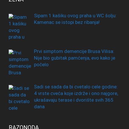
Sipam 1 kašiku ovog praha u WC šolju:
Kamenac se istopi bez ribanja!
Prvi simptom demencije Brusa Vilisa:
Nije bio gubitak pamćenja, evo kako je
počelo
Sadi se sada da bi cvetalo cele godine:
4 vrste cveća koje izdrže i ono najgore,
ukrašavaju terase i dvorište svih 365
dana
RAZONODA