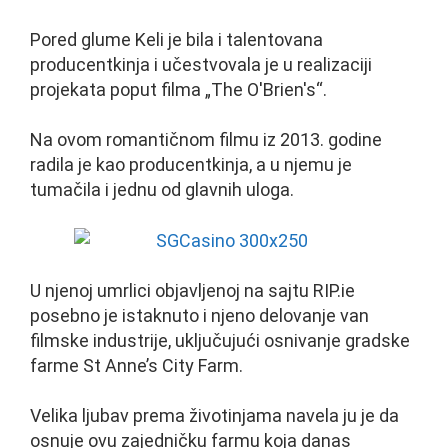
Pored glume Keli je bila i talentovana
producentkinja i učestvovala je u realizaciji
projekata poput filma „The O'Brien's“.
Na ovom romantičnom filmu iz 2013. godine
radila je kao producentkinja, a u njemu je
tumačila i jednu od glavnih uloga.
U njenoj umrlici objavljenoj na sajtu RIP.ie
posebno je istaknuto i njeno delovanje van
filmske industrije, uključujući osnivanje gradske
farme St Anne’s City Farm.
Velika ljubav prema životinjama navela ju je da
osnuje ovu zajedničku farmu koja danas