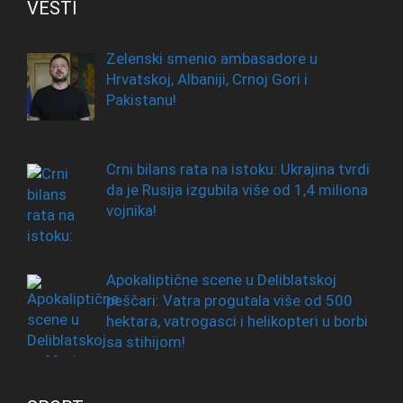
VESTI
Zelenski smenio ambasadore u
Hrvatskoj, Albaniji, Crnoj Gori i
Pakistanu!
Crni bilans rata na istoku: Ukrajina tvrdi
da je Rusija izgubila više od 1,4 miliona
vojnika!
Apokaliptične scene u Deliblatskoj
peščari: Vatra progutala više od 500
hektara, vatrogasci i helikopteri u borbi
sa stihijom!