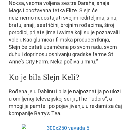
Noksa, veoma voljena sestra Daraha, snaja
Mags i obožavana tetka Elize. Slejn će
neizmerno nedostajati svojim roditeljima, sinu,
bratu, snaji, sestričini, brojnim rođacima, široj
porodici, prijateljima i svima koji su je poznavali i
voleli. Kao glumica i filmska producentkinja,
Slejn će ostati upamćena po svom radu, svom
duhu i doprinosu osnivanju gradske farme St
Anne’s City Farm. Neka počiva u miru.“
Ko je bila Slejn Keli?
Rođena je u Dablinu i bila je najpoznatija po ulozi
u omiljenoj televizijskoj seriji „The Tudors“, a
mnogi je pamte i po pojavljivanju u reklami za čaj
kompanije Barry’s Tea.