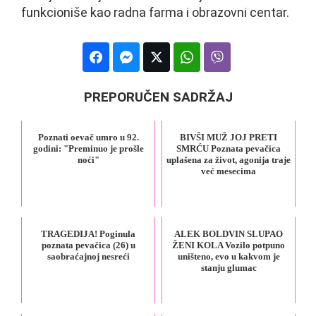
funkcioniše kao radna farma i obrazovni centar.
PREPORUČEN SADRŽAJ
Poznati oevač umro u 92.
BIVŠI MUŽ JOJ PRETI
godini: "Preminuo je prošle
SMRĆU Poznata pevačica
noći"
uplašena za život, agonija traje
već mesecima
TRAGEDIJA! Poginula
ALEK BOLDVIN SLUPAO
poznata pevačica (26) u
ŽENI KOLA Vozilo potpuno
saobraćajnoj nesreći
uništeno, evo u kakvom je
stanju glumac