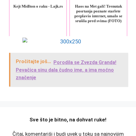
Kejt Midlton o raku - Lajk.rs
Haos na Met gali! Trenutak
posrtanja poznate starlete
preplavio internet, umalo se
srušila pred svima (FOTO)
Pročitajte još...
Porodila se Zvezda Granda!
Pevačica sinu dala čudno ime, a ima moćno
značenje
️Sve što je bitno, na dohvat ruke!
Čitaj, komentariši i budi uvek u toku sa najnovijim