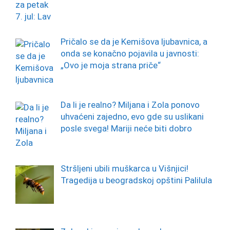
Pričalo se da je Kemišova ljubavnica, a
onda se konačno pojavila u javnosti:
„Ovo je moja strana priče“
Da li je realno? Miljana i Zola ponovo
uhvaćeni zajedno, evo gde su uslikani
posle svega! Mariji neće biti dobro
Stršljeni ubili muškarca u Višnjici!
Tragedija u beogradskoj opštini Palilula