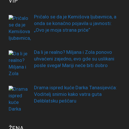
VIP
Pričalo se da je Kemišova ljubavnica, a
onda se konačno pojavila u javnosti:
„Ovo je moja strana priče“
Da li je realno? Miljana i Zola ponovo
uhvaćeni zajedno, evo gde su uslikani
posle svega! Mariji neće biti dobro
Drama ispred kuće Darka Tanasijevića:
Voditelj snimio kako vatra guta
Deliblatsku peščaru
ŽENA