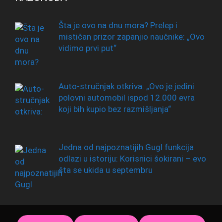
Šta je ovo na dnu mora? Prelep i
mističan prizor zapanjio naučnike: „Ovo
vidimo prvi put“
Auto-stručnjak otkriva: „Ovo je jedini
polovni automobil ispod 12.000 evra
koji bih kupio bez razmišljanja“
Jedna od najpoznatijih Gugl funkcija
odlazi u istoriju: Korisnici šokirani – evo
šta se ukida u septembru