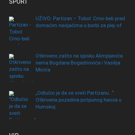
SPORT
UŽIVO: Partizan – Tobol: Crno-beli pred
domaćim navijačima u borbi za plej-of
Otkriveno zašto na spisku Alimpijevića
nema Bogdana Bogadnovića i Vasilija
Micića
„Odlučio je da se sveti Partizanu…“:
Otkrivena pozadina potpunog haosa u
Humskoj