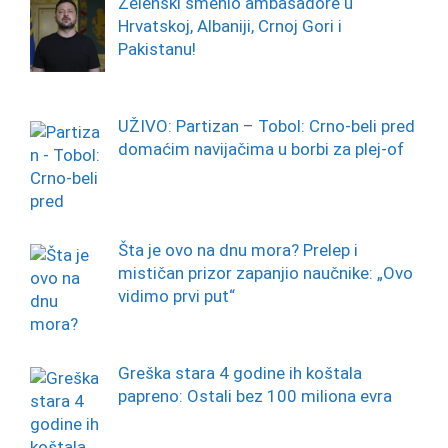
Zelenski smenio ambasadore u
Hrvatskoj, Albaniji, Crnoj Gori i
Pakistanu!
UŽIVO: Partizan – Tobol: Crno-beli pred
domaćim navijačima u borbi za plej-of
Šta je ovo na dnu mora? Prelep i
mističan prizor zapanjio naučnike: „Ovo
vidimo prvi put“
Greška stara 4 godine ih koštala
papreno: Ostali bez 100 miliona evra