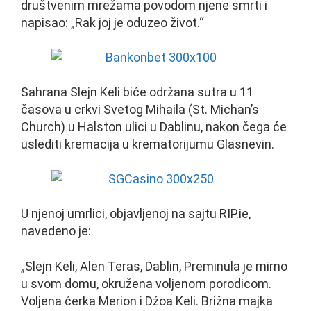
društvenim mrežama povodom njene smrti i
napisao: „Rak joj je oduzeo život.“
Sahrana Slejn Keli biće održana sutra u 11
časova u crkvi Svetog Mihaila (St. Michan’s
Church) u Halston ulici u Dablinu, nakon čega će
uslediti kremacija u krematorijumu Glasnevin.
U njenoj umrlici, objavljenoj na sajtu RIP.ie,
navedeno je:
„Slejn Keli, Alen Teras, Dablin, Preminula je mirno
u svom domu, okružena voljenom porodicom.
Voljena ćerka Merion i Džoa Keli. Brižna majka