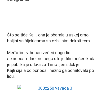
Što se tiče Kajli, ona je očarala u uskoj crnoj
haljini sa šljokicama sa ozbiljnim dekolteom.
Međutim, vrhunac večeri dogodio
se neposredno pre nego što je film počeo kada
je publika je urlała za Timotijem, dok je
Kajli sijala od ponosa i nežno ga pomilovala po
licu.