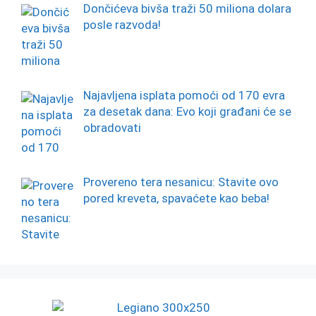
Dončićeva bivša traži 50 miliona dolara
posle razvoda!
Najavljena isplata pomoći od 170 evra
za desetak dana: Evo koji građani će se
obradovati
Provereno tera nesanicu: Stavite ovo
pored kreveta, spavaćete kao beba!