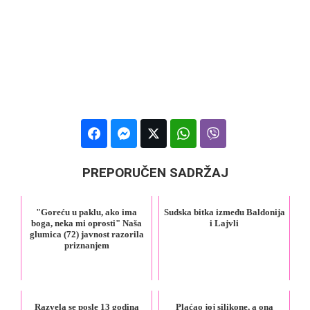
PREPORUČEN SADRŽAJ
"Goreću u paklu, ako ima
Sudska bitka između Baldonija
boga, neka mi oprosti" Naša
i Lajvli
glumica (72) javnost razorila
priznanjem
Razvela se posle 13 godina
Plaćao joj silikone, a ona