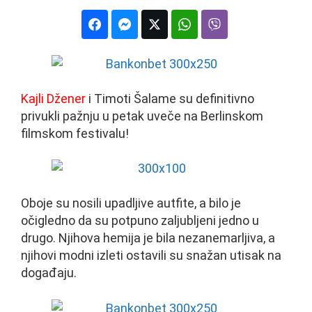
Kajli Džener
i Timoti Šalame su definitivno
privukli pažnju u petak uveče na Berlinskom
filmskom festivalu!
Oboje su nosili upadljive autfite, a bilo je
očigledno da su potpuno zaljubljeni jedno u
drugo. Njihova hemija je bila nezanemarljiva, a
njihovi modni izleti ostavili su snažan utisak na
događaju.