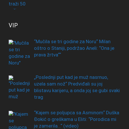
VIP
“Mučila se tri godine za Noru“ Milan
oštro o Staniji, podržao Aneli: “Ona je
prava žrtva““
„Poslednji put kad je muž nasrnuo,
uzela sam nož“ Predviđali su joj
blistavu karijeru, a onda joj se gubi svaki
trag
“Kajem se poljupca sa Asminom“ Duška
Đokić o greškama u Eliti: “Porodica mi
je zamerila…“ (video)