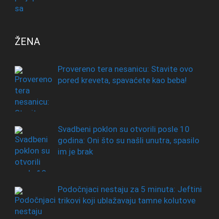
ŽENA
Provereno tera nesanicu: Stavite ovo
pored kreveta, spavaćete kao beba!
Svadbeni poklon su otvorili posle 10
godina: Oni što su našli unutra, spasilo
im je brak
Podočnjaci nestaju za 5 minuta: Jeftini
trikovi koji ublažavaju tamne kolutove