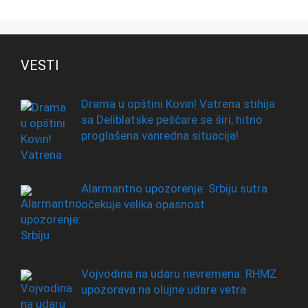
VESTI
Drama u opštini Kovin! Vatrena stihija
sa Deliblatske peščare se širi, hitno
proglašena vanredna situacija!
Alarmantno upozorenje: Srbiju sutra
očekuje velika opasnost
Vojvodina na udaru nevremena: RHMZ
upozorava na olujne udare vetra