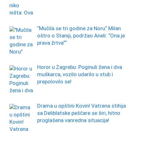
“Mučila se tri godine za Noru“ Milan
oštro o Staniji, podržao Aneli: “Ona je
prava žrtva““
Horor u Zagrebu: Poginuli žena i dva
muškarca, vozilo udarilo u stub i
prepolovilo se!
Drama u opštini Kovin! Vatrena stihija
sa Deliblatske peščare se širi, hitno
proglašena vanredna situacija!