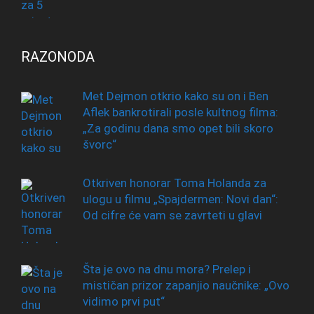
RAZONODA
Met Dejmon otkrio kako su on i Ben
Aflek bankrotirali posle kultnog filma:
„Za godinu dana smo opet bili skoro
švorc“
Otkriven honorar Toma Holanda za
ulogu u filmu „Spajdermen: Novi dan“:
Od cifre će vam se zavrteti u glavi
Šta je ovo na dnu mora? Prelep i
mističan prizor zapanjio naučnike: „Ovo
vidimo prvi put“