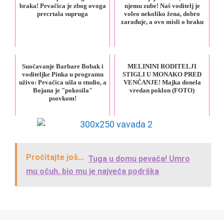
braka! Pevačica je zbog ovoga
njemu zube! Naš voditelj je
precrtala supruga
voleo nekoliko žena, dobro
zarađuje, a ovo misli o braku
Suočavanje Barbare Bobak i
MELININI RODITELJI
voditeljke Pinka u programu
STIGLI U MONAKO PRED
uživo: Pevačica ušla u studio, a
VENČANJE! Majka donela
Bojana je "pokosila"
vredan poklon (FOTO)
psovkom!
Pročitajte još...
Tuga u domu pevača! Umro
mu očuh, bio mu je najveća podrška