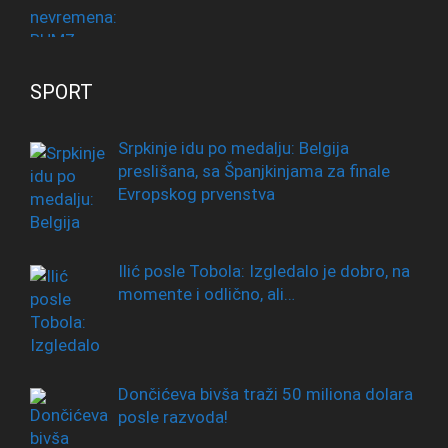
SPORT
Srpkinje idu po medalju: Belgija
preslišana, sa Španjkinjama za finale
Evropskog prvenstva
Ilić posle Tobola: Izgledalo je dobro, na
momente i odlično, ali…
Dončićeva bivša traži 50 miliona dolara
posle razvoda!