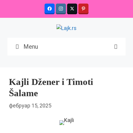
Skip
to
content
Menu
Kajli Džener i Timoti
Šalame
фебруар 15, 2025