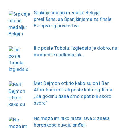
Srpkinje idu po medalju: Belgija
preslišana, sa Španjkinjama za finale
Evropskog prvenstva
Ilić posle Tobola: Izgledalo je dobro, na
momente i odlično, ali…
Met Dejmon otkrio kako su on i Ben
Aflek bankrotirali posle kultnog filma:
„Za godinu dana smo opet bili skoro
švorc“
Ne može im niko ništa: Ova 2 znaka
horoskopa čuvaju anđeli