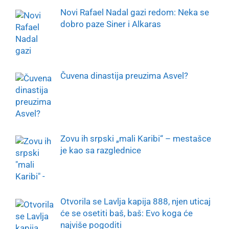
Novi Rafael Nadal gazi redom: Neka se
dobro paze Siner i Alkaras
Čuvena dinastija preuzima Asvel?
Zovu ih srpski „mali Karibi“ – mestašce
je kao sa razglednice
Otvorila se Lavlja kapija 888, njen uticaj
će se osetiti baš, baš: Evo koga će
najviše pogoditi