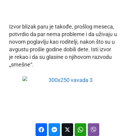
Izvor blizak paru je takođe, prošlog meseca,
potvrdio da par nema probleme i da uživaju u
novom poglavlju kao roditelji, nakon što su u
avgustu prošle godine dobili dete. Isti izvor
je rekao i da su glasine o njihovom razvodu
„smešne“.