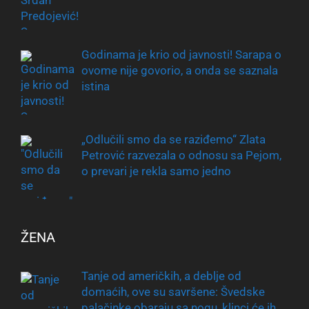
Godinama je krio od javnosti! Sarapa o
ovome nije govorio, a onda se saznala
istina
„Odlučili smo da se raziđemo“ Zlata
Petrović razvezala o odnosu sa Pejom,
o prevari je rekla samo jedno
ŽENA
Tanje od američkih, a deblje od
domaćih, ove su savršene: Švedske
palačinke obaraju sa nogu, klinci će ih