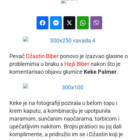
Pevač
Džastin Biber
ponovo je izazvao glasine o
problemima u braku s
Hejli Biber
nakon što je
komentarisao objavu glumice
Keke Palmer
.
Keke je na fotografiji pozirala u belom topu i
krem kaputu, a kombinaciju je upotpunila
maramom, sunčanim naočarama, torbicom i
upečatljivim nakitom. Brojni pratioci su joj dali
komplimente, a pridružio im se i Džastin koji je