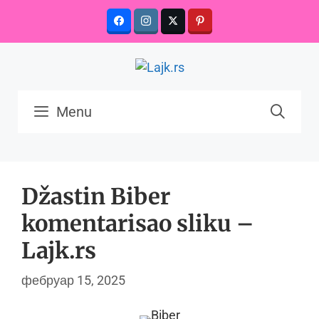
Skip
to
content
Menu
Džastin Biber
komentarisao sliku –
Lajk.rs
фебруар 15, 2025