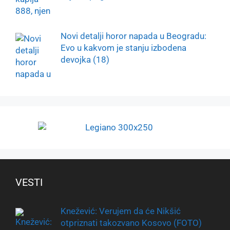
Novi detalji horor napada u Beogradu:
Evo u kakvom je stanju izbodena
devojka (18)
VESTI
Knežević: Verujem da će Nikšić
otpriznati takozvano Kosovo (FOTO)