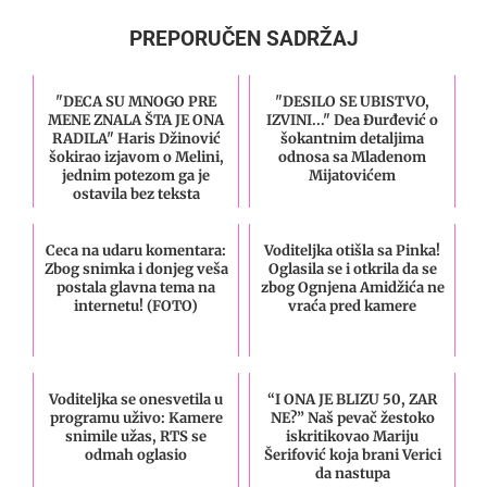
PREPORUČEN SADRŽAJ
"DECA SU MNOGO PRE
"DESILO SE UBISTVO,
MENE ZNALA ŠTA JE ONA
IZVINI..." Dea Đurđević o
RADILA" Haris Džinović
šokantnim detaljima
šokirao izjavom o Melini,
odnosa sa Mladenom
jednim potezom ga je
Mijatovićem
ostavila bez teksta
Ceca na udaru komentara:
Voditeljka otišla sa Pinka!
Zbog snimka i donjeg veša
Oglasila se i otkrila da se
postala glavna tema na
zbog Ognjena Amidžića ne
internetu! (FOTO)
vraća pred kamere
Voditeljka se onesvetila u
“I ONA JE BLIZU 50, ZAR
programu uživo: Kamere
NE?” Naš pevač žestoko
snimile užas, RTS se
iskritikovao Mariju
odmah oglasio
Šerifović koja brani Verici
da nastupa