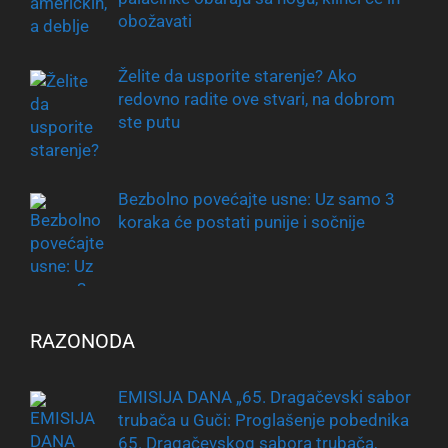
obožavati
Želite da usporite starenje? Ako
redovno radite ove stvari, na dobrom
ste putu
Bezbolno povećajte usne: Uz samo 3
koraka će postati punije i sočnije
RAZONODA
EMISIJA DANA „65. Dragačevski sabor
trubača u Guči: Proglašenje pobednika
65. Dragačevskog sabora trubača,