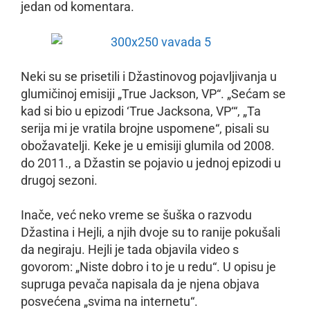
jedan od komentara.
Neki su se prisetili i Džastinovog pojavljivanja u
glumičinoj emisiji „True Jackson, VP“. „Sećam se
kad si bio u epizodi ‘True Jacksona, VP‘“, „Ta
serija mi je vratila brojne uspomene“, pisali su
obožavatelji. Keke je u emisiji glumila od 2008.
do 2011., a Džastin se pojavio u jednoj epizodi u
drugoj sezoni.
Inače, već neko vreme se šuška o razvodu
Džastina i Hejli, a njih dvoje su to ranije pokušali
da negiraju. Hejli je tada objavila video s
govorom: „Niste dobro i to je u redu“. U opisu je
supruga pevača napisala da je njena objava
posvećena „svima na internetu“.