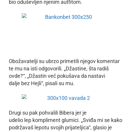
bio oduševljen njenim autfitom.
Obožavatelji su ubrzo primetili njegov komentar
te mu na isti odgovorili. „Džastine, šta radiš
ovde?“, „Džastin već pokušava da nastavi
dalje bez Hejli“, pisali su mu.
Drugi su pak pohvalili Bibera jer je
udelio lep kompliment glumici. „Sviđa mi se kako
podržavaš lepotu svojih prijateljica“, glasio je