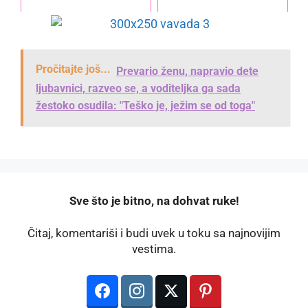
Pročitajte još...
Prevario ženu, napravio dete
ljubavnici, razveo se, a voditeljka ga sada
žestoko osudila: "Teško je, ježim se od toga"
️Sve što je bitno, na dohvat ruke!
Čitaj, komentariši i budi uvek u toku sa najnovijim
vestima.