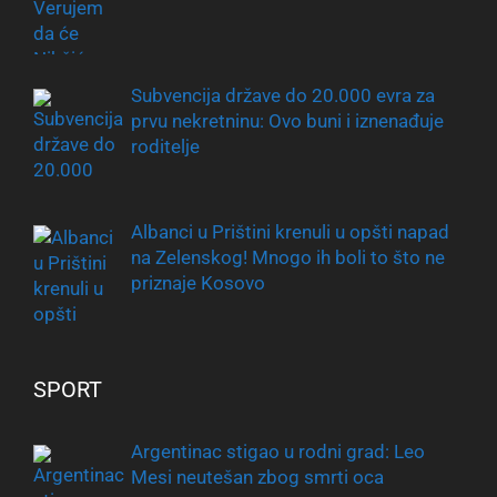
Subvencija države do 20.000 evra za
prvu nekretninu: Ovo buni i iznenađuje
roditelje
Albanci u Prištini krenuli u opšti napad
na Zelenskog! Mnogo ih boli to što ne
priznaje Kosovo
SPORT
Argentinac stigao u rodni grad: Leo
Mesi neutešan zbog smrti oca