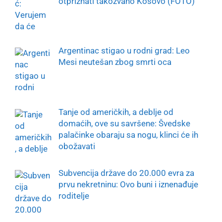
otpriznati takozvano Kosovo (FOTO)
Argentinac stigao u rodni grad: Leo
Mesi neutešan zbog smrti oca
Tanje od američkih, a deblje od
domaćih, ove su savršene: Švedske
palačinke obaraju sa nogu, klinci će ih
obožavati
Subvencija države do 20.000 evra za
prvu nekretninu: Ovo buni i iznenađuje
roditelje