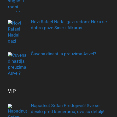
Novi Rafael Nadal gazi redom: Neka se
dobro paze Siner i Alkaras
Čuvena dinastija preuzima Asvel?
VIP
Napadnut Srđan Predojević! Sve se
desilo pred kamerama, ovo su detalji!