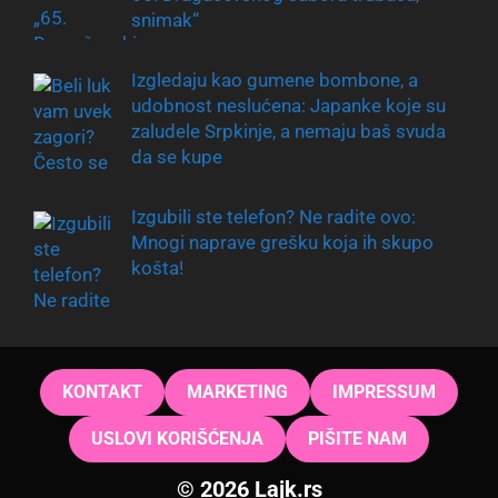
snimak“
Izgledaju kao gumene bombone, a
udobnost neslućena: Japanke koje su
zaludele Srpkinje, a nemaju baš svuda
da se kupe
Izgubili ste telefon? Ne radite ovo:
Mnogi naprave grešku koja ih skupo
košta!
KONTAKT
MARKETING
IMPRESSUM
USLOVI KORIŠĆENJA
PIŠITE NAM
© 2026 Lajk.rs