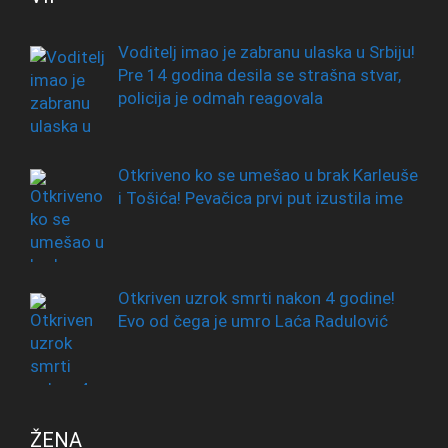
Voditelj imao je zabranu ulaska u Srbiju!
Pre 14 godina desila se strašna stvar,
policija je odmah reagovala
Otkriveno ko se umešao u brak Karleuše
i Tošića! Pevačica prvi put izustila ime
Otkriven uzrok smrti nakon 4 godine!
Evo od čega je umro Laća Radulović
ŽENA