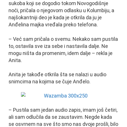
sukoba koji se dogodio tokom Novogodišnje
noći, pričala o njegovom odlasku u Kolumbiju, a
najšokantniji deo je kada je otkrila da ju je
Anđelina majka vređala preko telefona.
– Već sam pričala o svemu. Nekako sam pustila
to, ostavila sve iza sebe i nastavila dalje. Ne
mogu ništa da promenim, idem dalje – rekla je
Anita.
Anita je takođe otkrila šta se nalazi u audio
snimcima na kojima se čuje Anđelo.
– Pustila sam jedan audio zapis, imam još četiri,
ali sam odlučila da se zaustavim. Negde kada
se osvrnem na sve što smo nas dvoje prošli, bilo