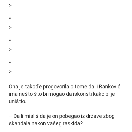
>
“
>
“
>
“
>
Ona je takođe progovorila o tome da li Ranković
ima nešto što bi mogao da iskoristi kako bi je
uništio.
– Da li misliš da je on pobegao iz države zbog
skandala nakon vašeg raskida?