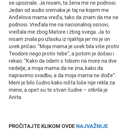
se upoznale. Ja nisam, ta žena me ne podnosi.
Jedan od audio snimaka je taj na kojem me
Anđelova mama vređa, tako da znam da me ne
podnosi. Vređala me na nacionalnoj osnovi,
vređala me zbog Matore i zbog svega. Ja to
nisam znala po izlasku iz rijalitija jer mi je on
uvek pričao: “Moja mama je uvek bila više protiv
Teodore nego protiv tebe“, a potom je došao i
rekao: “Kako da odem s tobom na more na dve
nedelje, a moja mama da ne zna, kako da
napravimo svadbu, a da moja mama ne dođe“.
Meni je bilo čudno kako ništa loše nije rekla za
mene, a opet su te stvari čudne – otkrila je
Anita.
PROČITAJTE KLIKOM OVDE
NAJVAŽNIJE