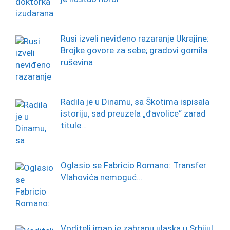
Rusi izveli neviđeno razaranje Ukrajine:
Brojke govore za sebe; gradovi gomila
ruševina
Radila je u Dinamu, sa Škotima ispisala
istoriju, sad preuzela „đavolice“ zarad
titule…
Oglasio se Fabricio Romano: Transfer
Vlahovića nemoguć…
Voditelj imao je zabranu ulaska u Srbiju!