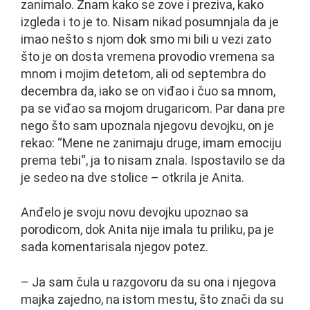
zanimalo. Znam kako se zove i preziva, kako
izgleda i to je to. Nisam nikad posumnjala da je
imao nešto s njom dok smo mi bili u vezi zato
što je on dosta vremena provodio vremena sa
mnom i mojim detetom, ali od septembra do
decembra da, iako se on viđao i čuo sa mnom,
pa se viđao sa mojom drugaricom. Par dana pre
nego što sam upoznala njegovu devojku, on je
rekao: “Mene ne zanimaju druge, imam emociju
prema tebi“, ja to nisam znala. Ispostavilo se da
je sedeo na dve stolice – otkrila je Anita.
Anđelo je svoju novu devojku upoznao sa
porodicom, dok Anita nije imala tu priliku, pa je
sada komentarisala njegov potez.
– Ja sam čula u razgovoru da su ona i njegova
majka zajedno, na istom mestu, što znači da su