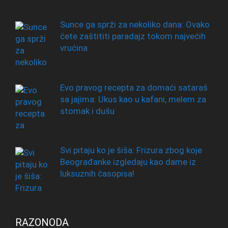
Sunce ga sprži za nekoliko dana: Ovako
ćete zaštititi paradajz tokom najvećih
vrućina
Evo pravog recepta za domaći sataraš
sa jajima: Ukus kao u kafani, melem za
stomak i dušu
Svi pitaju ko je šiša: Frizura zbog koje
Beograđanke izgledaju kao dame iz
luksuznih časopisa!
RAZONODA