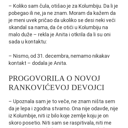
– Koliko sam čula, otišao je za Kolumbiju. Da li je
pobegao ili ne, ja ne znam. Moram da kažem da
je meni uvek pričao da ukoliko se desi neki veći
skandal sa nama, da će otići u Kolumbiju na
malo duže – rekla je Anita i otkrila da li su oni
sada u kontaktu:
– Nismo, od 31. decembra, nemamo nikakav
kontakt – dodala je Anita.
PROGOVORILA O NOVOJ
RANKOVIĆEVOJ DEVOJCI
– Upoznala sam je to veče, ne znam ništa sem
da je lepa i zgodna stvarno. Ona nije odavde, nije
iz Kolumbije, niti iz bilo koje zemlje koju je on
skoro posetio. Niti sam se raspitivala, niti me