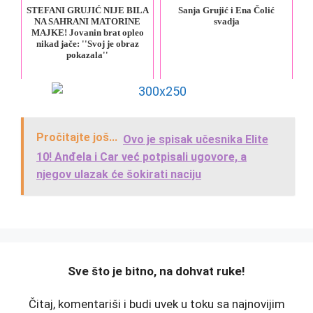
STEFANI GRUJIĆ NIJE BILA
Sanja Grujić i Ena Čolić
NA SAHRANI MATORINE
svadja
MAJKE! Jovanin brat opleo
nikad jače: ''Svoj je obraz
pokazala''
Pročitajte još...
Ovo je spisak učesnika Elite
10! Anđela i Car već potpisali ugovore, a
njegov ulazak će šokirati naciju
️Sve što je bitno, na dohvat ruke!
Čitaj, komentariši i budi uvek u toku sa najnovijim