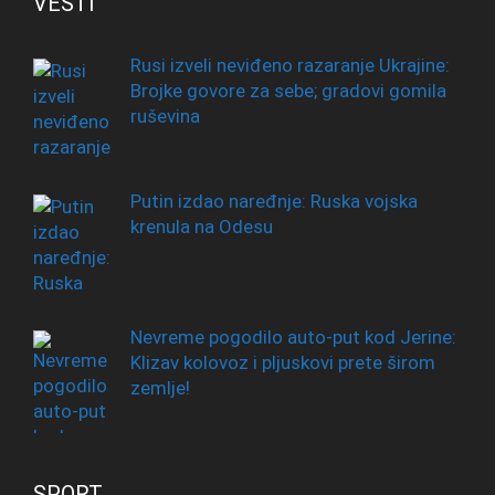
VESTI
Rusi izveli neviđeno razaranje Ukrajine:
Brojke govore za sebe; gradovi gomila
ruševina
Putin izdao naređnje: Ruska vojska
krenula na Odesu
Nevreme pogodilo auto-put kod Jerine:
Klizav kolovoz i pljuskovi prete širom
zemlje!
SPORT