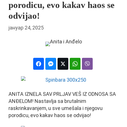
porodicu, evo kakav haos se
odvijao!
јануар 24, 2025
ANITA IZNELA SAV PRLJAV VEŠ IZ ODNOSA SA
ANĐELOM! Nastavlja sa brutalnim
raskrinkavanjem, u sve umešala i njegovu
porodicu, evo kakav haos se odvijao!