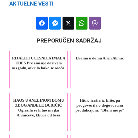
AKTUELNE VESTI
PREPORUČEN SADRŽAJ
RIJALITI UČESNICA IMALA
Drama u domu Aneli Ahmić
UDES Pre emisije doživela
nezgodu, otkrila kako se oseća!
HAOS U ANELINOM DOMU
Hitno izašla iz Elite, pa
ZBOG ANĐELE ĐURIČIĆ
progovorila o dogovoru sa
Oglasila se hitno majka
produkcijom: "Blam me je"
Ahmićeve, ključa od besa