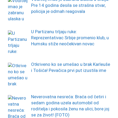
Pre 14 godina desila se strašna stvar,
policija je odmah reagovala
U Partizanu trljaju ruke:
Reprezentativac Srbije promenio klub, u
Humsku stiže neočekivan novac
Otkriveno ko se umešao u brak Karleuše
i Tošića! Pevačica prvi put izustila ime
Neverovatna nesreća: Braća od četiri i
sedam godina uzela automobil od
roditelja i pokosila ženu na ulici, bore joj
se za život! (FOTO)