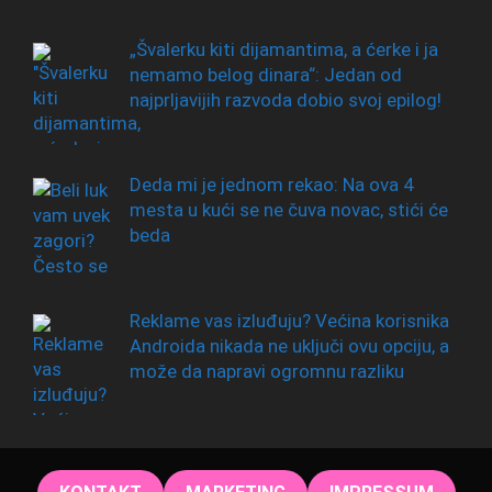
„Švalerku kiti dijamantima, a ćerke i ja
nemamo belog dinara“: Jedan od
najprljavijih razvoda dobio svoj epilog!
Deda mi je jednom rekao: Na ova 4
mesta u kući se ne čuva novac, stići će
beda
Reklame vas izluđuju? Većina korisnika
Androida nikada ne uključi ovu opciju, a
može da napravi ogromnu razliku