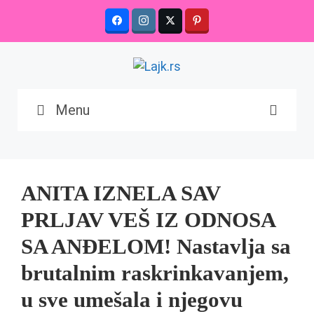
Skip
to
content
Menu
ANITA IZNELA SAV
PRLJAV VEŠ IZ ODNOSA
SA ANĐELOM! Nastavlja sa
brutalnim raskrinkavanjem,
u sve umešala i njegovu