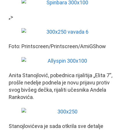
„>
Foto: Printscreen/Printscreen/AmiGShow
Anita Stanojlović, pobednica rijalitija „Elita 7“,
prošle nedelje podnela je novu prijavu protiv
svog bivšeg dečka, rijaliti učesnika Andela
Rankovića.
Stanojlovićeva je sada otkrila sve detalje