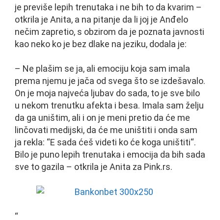
je previše lepih trenutaka i ne bih to da kvarim –
otkrila je Anita, a na pitanje da li joj je Anđelo
nečim zapretio, s obzirom da je poznata javnosti
kao neko ko je bez dlake na jeziku, dodala je:
– Ne plašim se ja, ali emociju koja sam imala
prema njemu je jača od svega što se izdešavalo.
On je moja najveća ljubav do sada, to je sve bilo
u nekom trenutku afekta i besa. Imala sam želju
da ga uništim, ali i on je meni pretio da će me
linčovati medijski, da će me uništiti i onda sam
ja rekla: “E sada ćeš videti ko će koga uništiti“.
Bilo je puno lepih trenutaka i emocija da bih sada
sve to gazila – otkrila je Anita za Pink.rs.
“