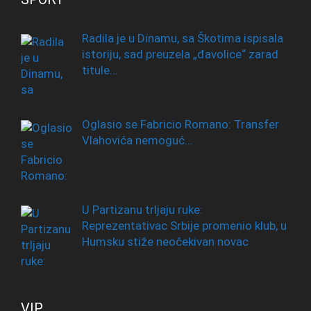
Radila je u Dinamu, sa Škotima ispisala
istoriju, sad preuzela „đavolice“ zarad
titule…
Oglasio se Fabricio Romano: Transfer
Vlahovića nemoguć…
U Partizanu trljaju ruke:
Reprezentativac Srbije promenio klub, u
Humsku stiže neočekivan novac
VIP