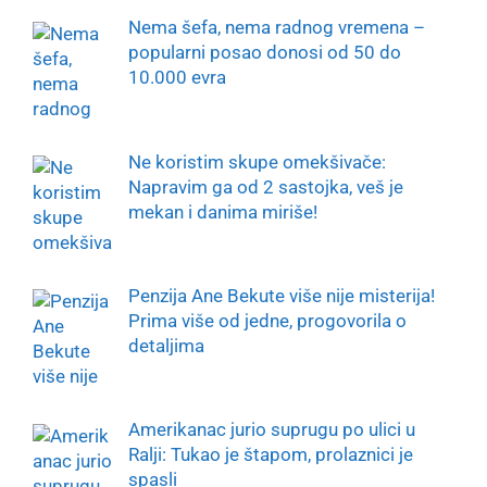
Nema šefa, nema radnog vremena –
popularni posao donosi od 50 do
10.000 evra
Ne koristim skupe omekšivače:
Napravim ga od 2 sastojka, veš je
mekan i danima miriše!
Penzija Ane Bekute više nije misterija!
Prima više od jedne, progovorila o
detaljima
Amerikanac jurio suprugu po ulici u
Ralji: Tukao je štapom, prolaznici je
spasli