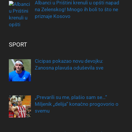
Albanci u Prištini krenuli u opšti napad
na Zelenskog! Mnogo ih boli to što ne
priznaje Kosovo
SPORT
Cicipas pokazao novu devojku:
Zanosna plavuša oduševila sve
„Prevarili su me, plašio sam se…“
Miljenik „delija“ konačno progovorio o
svemu