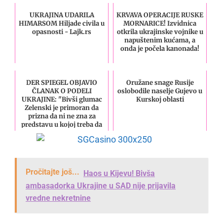
UKRAJINA UDARILA
KRVAVA OPERACIJE RUSKE
HIMARSOM Hiljade civila u
MORNARICE! Izvidnica
opasnosti - Lajk.rs
otkrila ukrajinske vojnike u
napuštenim kućama, a
onda je počela kanonada!
DER SPIEGEL OBJAVIO
Oružane snage Rusije
ČLANAK O PODELI
oslobodile naselje Gujevo u
UKRAJINE: "Bivši glumac
Kurskoj oblasti
Zelenski je primoran da
prizna da ni ne zna za
predstavu u kojoj treba da
učestvuje"
Pročitajte još...
Haos u Kijevu! Bivša
ambasadorka Ukrajine u SAD nije prijavila
vredne nekretnine