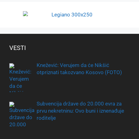
VESTI
Knežević: Verujem da će Nikšić
otpriznati takozvano Kosovo (FOTO)
Subvencija države do 20.000 evra za
prvu nekretninu: Ovo buni i iznenađuje
roditelje