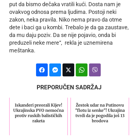
put da bismo dečaka vratili kući. Dosta nam je
ovakvog odnosa prema ljudima. Postoji neki
zakon, neka pravila. Niko nema pravo da otme
dete i baci ga u kombi. Trebalo je da ga zaustave,
da mu daju poziv. Da se ​​nije pojavio, onda bi
preduzeli neke mere“, rekla je uznemirena
meštanka.
PREPORUČEN SADRŽAJ
Iskanderi preorali Kijev!
Žestok udar na Putinovu
Ukrajinska PVO nemoćna
"flotu iz senke"! Ukrajina
protiv ruskih balističkih
tvrdi da je pogodila još 13
raketa
brodova