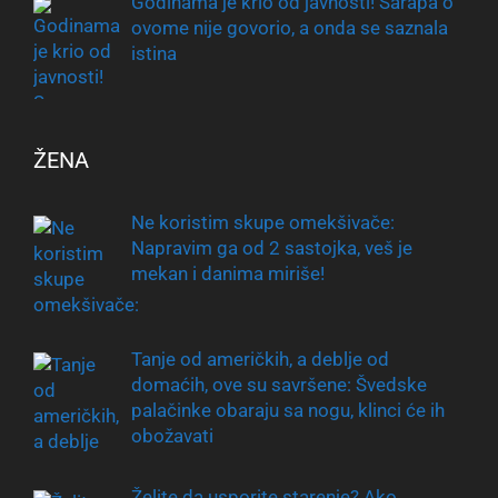
Godinama je krio od javnosti! Sarapa o
ovome nije govorio, a onda se saznala
istina
ŽENA
Ne koristim skupe omekšivače:
Napravim ga od 2 sastojka, veš je
mekan i danima miriše!
Tanje od američkih, a deblje od
domaćih, ove su savršene: Švedske
palačinke obaraju sa nogu, klinci će ih
obožavati
Želite da usporite starenje? Ako