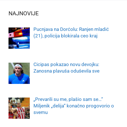
NAJNOVIJE
Pucnjava na Dorćolu: Ranjen mladić
(21), policija blokirala ceo kraj
Cicipas pokazao novu devojku:
Zanosna plavuša oduševila sve
„Prevarili su me, plašio sam se…“
Miljenik „delija“ konačno progovorio o
svemu