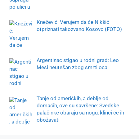
Knežević: Verujem da će Nikšić
otpriznati takozvano Kosovo (FOTO)
Argentinac stigao u rodni grad: Leo
Mesi neutešan zbog smrti oca
Tanje od američkih, a deblje od
domaćih, ove su savršene: Švedske
palačinke obaraju sa nogu, klinci će ih
obožavati