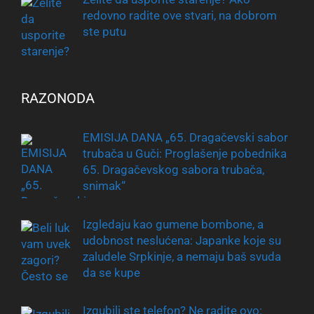
redovno radite ove stvari, na dobrom
ste putu
RAZONODA
EMISIJA DANA „65. Dragačevski sabor
trubača u Guči: Proglašenje pobednika
65. Dragačevskog sabora trubača,
snimak“
Izgledaju kao gumene bombone, a
udobnost neslućena: Japanke koje su
zaludele Srpkinje, a nemaju baš svuda
da se kupe
Izgubili ste telefon? Ne radite ovo: