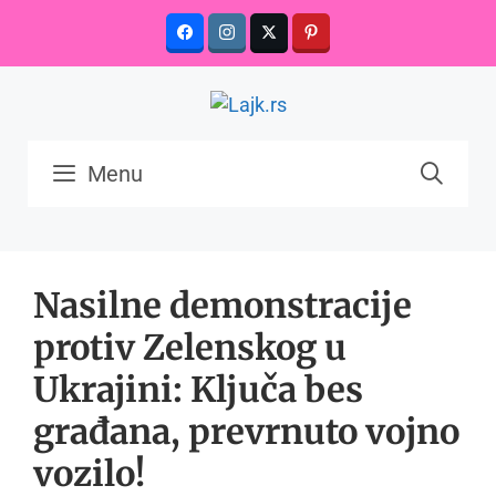
Skip
to
content
Menu
Nasilne demonstracije
protiv Zelenskog u
Ukrajini: Ključa bes
građana, prevrnuto vojno
vozilo!