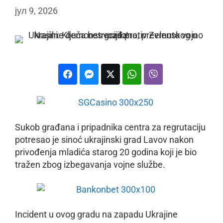
јул 9, 2026
Sukob građana i pripadnika centra za regrutaciju
potresao je sinoć ukrajinski grad Lavov nakon
privođenja mladića starog 20 godina koji je bio
tražen zbog izbegavanja vojne službe.
Incident u ovog gradu na zapadu Ukrajine