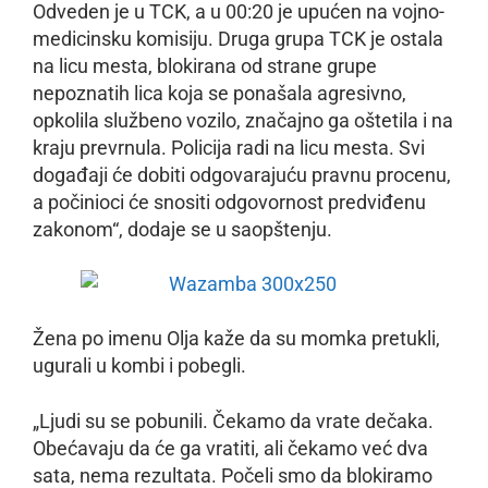
Odveden je u TCK, a u 00:20 je upućen na vojno-
medicinsku komisiju. Druga grupa TCK je ostala
na licu mesta, blokirana od strane grupe
nepoznatih lica koja se ponašala agresivno,
opkolila službeno vozilo, značajno ga oštetila i na
kraju prevrnula. Policija radi na licu mesta. Svi
događaji će dobiti odgovarajuću pravnu procenu,
a počinioci će snositi odgovornost predviđenu
zakonom“, dodaje se u saopštenju.
Žena po imenu Olja kaže da su momka pretukli,
ugurali u kombi i pobegli.
„Ljudi su se pobunili. Čekamo da vrate dečaka.
Obećavaju da će ga vratiti, ali čekamo već dva
sata, nema rezultata. Počeli smo da blokiramo