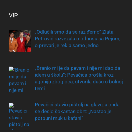
VIP
„Odlučili smo da se raziđemo“ Zlata
Petrović razvezala o odnosu sa Pejom,
o prevari je rekla samo jedno
„Branio mi je da pevam i nije mi dao da
idem u školu“: Pevačica prošla kroz
agoniju zbog oca, otvorila dušu o bolnoj
temi
Pevačici stavio pištolj na glavu, a onda
se desio šokantan obrt: „Nastao je
potpuni muk u kafani“