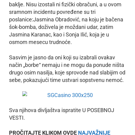
baklje. Nisu izostali ni fizički obračuni, a u ovom
sramnom incidentu povređene su tri
poslanice:Jasmina Obradović, na koju je bačena
šok-bomba, doživela je moždani udar, zatim
Jasmina Karanac, kao i Sonja Ilić, koja je u
osmom mesecu trudnoće.
Sasvim je jasno da oni koji su izabrali ovakav
način „borbe“ nemaju i ne mogu da ponude ništa
drugo osim nasilja, koje sprovode nad slabijim od
sebe, pokazujući time ustvari sopstvenu nemoć.
Sva njihova divljaštva ispratite U POSEBNOJ
VESTI.
PROČITAJTE KLIKOM OVDE
NAJVAŽNIJE