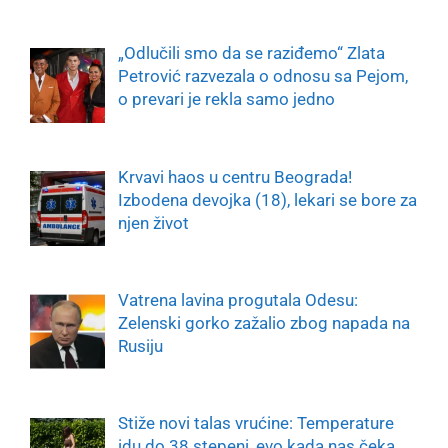
„Odlučili smo da se raziđemo“ Zlata
Petrović razvezala o odnosu sa Pejom,
o prevari je rekla samo jedno
Krvavi haos u centru Beograda!
Izbodena devojka (18), lekari se bore za
njen život
Vatrena lavina progutala Odesu:
Zelenski gorko zažalio zbog napada na
Rusiju
Stiže novi talas vrućine: Temperature
idu do 38 stepeni, evo kada nas čeka