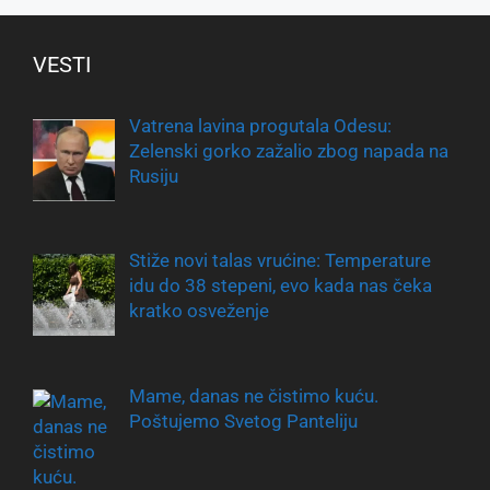
VESTI
Vatrena lavina progutala Odesu:
Zelenski gorko zažalio zbog napada na
Rusiju
Stiže novi talas vrućine: Temperature
idu do 38 stepeni, evo kada nas čeka
kratko osveženje
Mame, danas ne čistimo kuću.
Poštujemo Svetog Panteliju