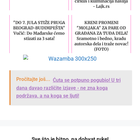
cirkus i kulminacija nasilja
- Lajk.rs
"DO 7. JULA STIŽE PRUGA
KRENI PROMENI
BEOGRAD-BUDIMPEŠTA"
"MOLJAKA" ZA PARE OD
Vučić: Do Mađarske ćemo
GRAĐANA ZA TUĐA DELA!
stizati za 3 sata!
Sramotno i bedno, kradu
autorska dela i traže novac!
(FOTO)
Pročitajte još...
Ćuta se potpuno pogubio! U tri
dana davao različite izjave - ne zna koga
podržava, a na koga se ljuti!
️Sve što je bitno, na dohvat ruke!