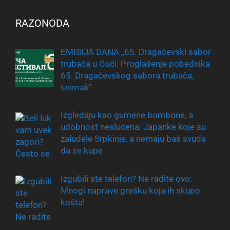
RAZONODA
EMISIJA DANA „65. Dragačevski sabor
trubača u Guči: Proglašenje pobednika
65. Dragačevskog sabora trubača,
snimak“
Izgledaju kao gumene bombone, a
udobnost neslućena: Japanke koje su
zaludele Srpkinje, a nemaju baš svuda
da se kupe
Izgubili ste telefon? Ne radite ovo:
Mnogi naprave grešku koja ih skupo
košta!