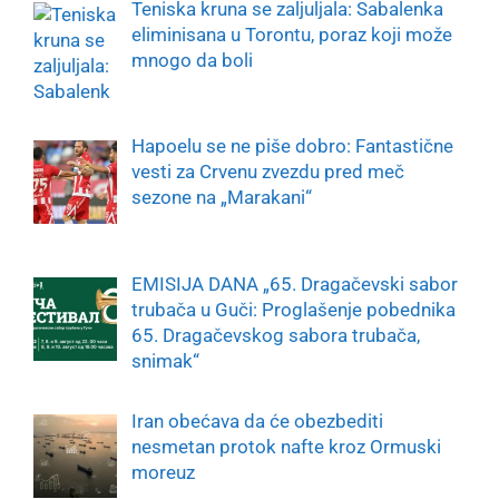
Teniska kruna se zaljuljala: Sabalenka
eliminisana u Torontu, poraz koji može
mnogo da boli
Hapoelu se ne piše dobro: Fantastične
vesti za Crvenu zvezdu pred meč
sezone na „Marakani“
EMISIJA DANA „65. Dragačevski sabor
trubača u Guči: Proglašenje pobednika
65. Dragačevskog sabora trubača,
snimak“
Iran obećava da će obezbediti
nesmetan protok nafte kroz Ormuski
moreuz