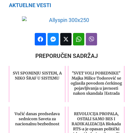
AKTUELNE VESTI
PREPORUČEN SADRŽAJ
SVI SPOMINJU SISTEM, A
"SVET VOLI POBEDNIKE"
NIKO ŠRAF U SISTEMU
Majka Milice Todorović se
oglasila povodom ćerkinog
pojavljivanja u javnosti
nakon skandala |Estrada
Vučić danas predsedava
REVOLUCIJA PROPALA,
sednicom Saveta za
OSTALI SAMO BES I
nacionalnu bezbednost
RADIKALIZACIJA Blokada
RTS-a je opasan politički