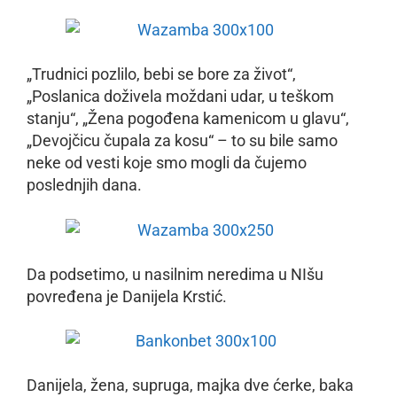
„Trudnici pozlilo, bebi se bore za život“,
„Poslanica doživela moždani udar, u teškom
stanju“, „Žena pogođena kamenicom u glavu“,
„Devojčicu čupala za kosu“ – to su bile samo
neke od vesti koje smo mogli da čujemo
poslednjih dana.
Da podsetimo, u nasilnim neredima u NIšu
povređena je Danijela Krstić.
Danijela, žena, supruga, majka dve ćerke, baka