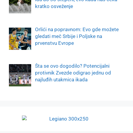
kratko osveženje
Orlići na popravnom: Evo gde možete
gledati meč Srbije i Poljske na
prvenstvu Evrope
Šta se ovo dogodilo? Potencijalni
protivnik Zvezde odigrao jednu od
najluđih utakmica ikada