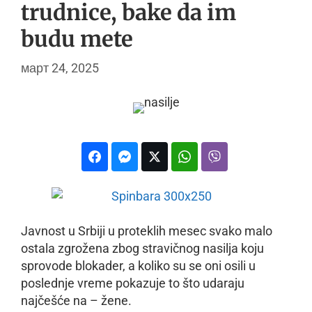
trudnice, bake da im
budu mete
март 24, 2025
Javnost u Srbiji u proteklih mesec svako malo
ostala zgrožena zbog stravičnog nasilja koju
sprovode blokader, a koliko su se oni osili u
poslednje vreme pokazuje to što udaraju
najčešće na – žene.