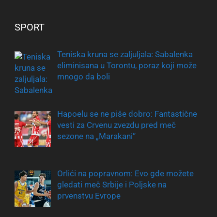
SPORT
Teniska kruna se zaljuljala: Sabalenka
eliminisana u Torontu, poraz koji može
mnogo da boli
Hapoelu se ne piše dobro: Fantastične
vesti za Crvenu zvezdu pred meč
sezone na „Marakani“
Orlići na popravnom: Evo gde možete
gledati meč Srbije i Poljske na
prvenstvu Evrope