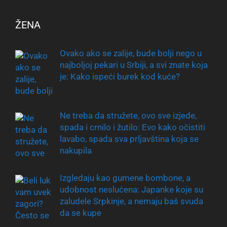
ŽENA
Ovako ako se zalije, bude bolji nego u
najboljoj pekari u Srbiji, a svi znate koja
je: Kako ispeći burek kod kuće?
Ne treba da stružete, ovo sve izjede,
spada i crnilo i žutilo: Evo kako očistiti
lavabo, spada sva prljavština koja se
nakupila
Izgledaju kao gumene bombone, a
udobnost neslućena: Japanke koje su
zaludele Srpkinje, a nemaju baš svuda
da se kupe