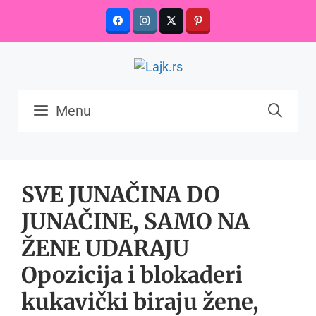
Skip
to
content
Menu
SVE JUNAČINA DO
JUNAČINE, SAMO NA
ŽENE UDARAJU
Opozicija i blokaderi
kukavički biraju žene,