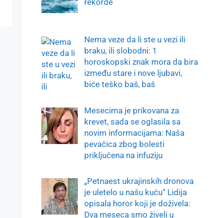
rekorde
Nema veze da li ste u vezi ili
braku, ili slobodni: 1
horoskopski znak mora da bira
između stare i nove ljubavi,
biće teško baš, baš
Mesecima je prikovana za
krevet, sada se oglasila sa
novim informacijama: Naša
pevačica zbog bolesti
priključena na infuziju
„Petnaest ukrajinskih dronova
je uletelo u našu kuću“ Lidija
opisala horor koji je doživela:
Dva meseca smo živeli u