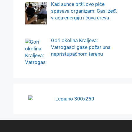
Kad sunce prži, ovo piće
spasava organizam: Gasi žeđ,
vraća energiju i čuva creva
Gori okolina Kraljeva:
Vatrogasci gase požar una
nepristupačnom terenu