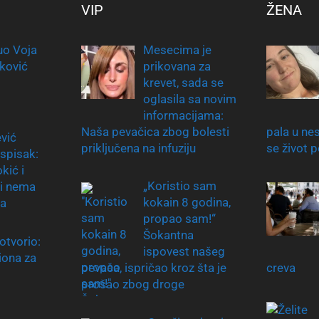
VIP
ŽENA
uo Voja
Mesecima je
ković
prikovana za
krevet, sada se
oglasila sa novim
informacijama:
Naša pevačica zbog bolesti
pala u nes
ević
priključena na infuziju
se život 
 spisak:
kić i
„Koristio sam
ali nema
kokain 8 godina,
a
propao sam!“
Šokantna
otvorio:
ispovest našeg
iona za
pevača, ispričao kroz šta je
creva
prošao zbog droge