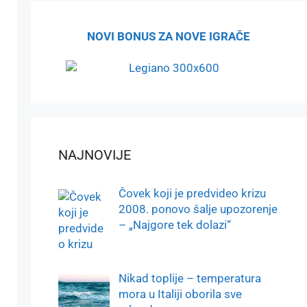
NOVI BONUS ZA NOVE IGRAČE
NAJNOVIJE
Čovek koji je predvideo krizu
2008. ponovo šalje upozorenje
– „Najgore tek dolazi“
Nikad toplije – temperatura
mora u Italiji oborila sve