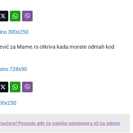
ojević za Mame.rs otkriva kada morate odmah kod
 vaučera! Poznato gde će najviše penzionera ići na odmor