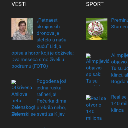
VESTI
SPORT
„Petnaest
Premin
ukrajinskih
Stamen
dronova je
uletelo u našu
kuću“ Lidija
opisala horor koji je doživela:
Alimpij
Dva meseca smo živeli u
objavio
podrumu (FOTO)
Tu su Jo
klinci, 
Pogođena još
Bogdan
jedna ruska
rafinerija!
Real se 
Pečurka dima
140 mil
prekrila nebo,
klinca
Zelenski se sveti za Kijev