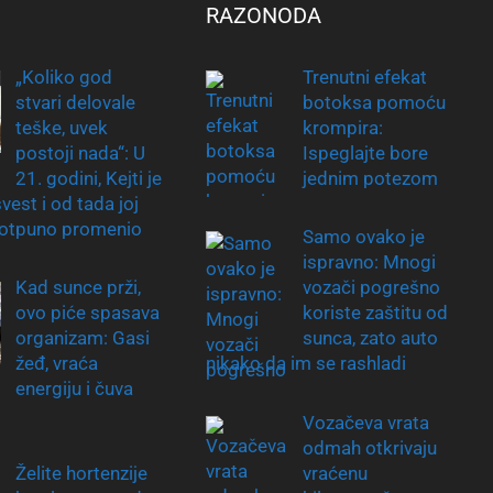
RAZONODA
„Koliko god
Trenutni efekat
stvari delovale
botoksa pomoću
teške, uvek
krompira:
postoji nada“: U
Ispeglajte bore
21. godini, Kejti je
jednim potezom
vest i od tada joj
potpuno promenio
Samo ovako je
ispravno: Mnogi
Kad sunce prži,
vozači pogrešno
ovo piće spasava
koriste zaštitu od
organizam: Gasi
sunca, zato auto
žeđ, vraća
nikako da im se rashladi
energiju i čuva
Vozačeva vrata
odmah otkrivaju
Želite hortenzije
vraćenu