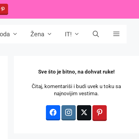
oda
Žena
IT!
️Sve što je bitno, na dohvat ruke!
Čitaj, komentariši i budi uvek u toku sa
najnovijim vestima.