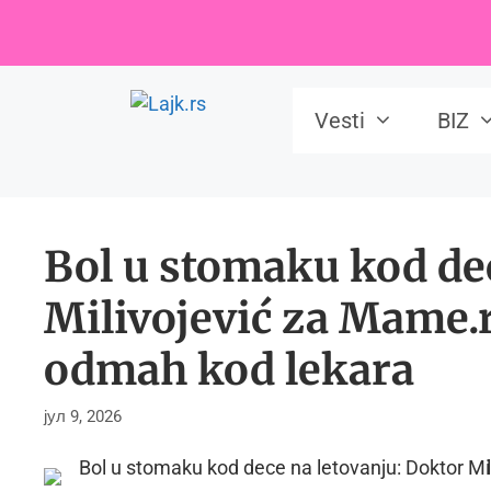
Skip
to
content
Vesti
BIZ
Bol u stomaku kod dec
Milivojević za Mame.
odmah kod lekara
јул 9, 2026