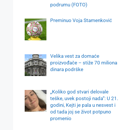
podrumu (FOTO)
Preminuo Voja Stamenković
Velika vest za domaće
proizvođače – stiže 70 miliona
dinara podrške
„Koliko god stvari delovale
teške, uvek postoji nada“: U 21.
godini, Kejti je pala u nesvest i
od tada joj se život potpuno
promenio