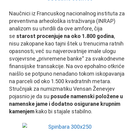
Naučnici iz Francuskog nacionalnog instituta za
preventivna arheološka istraživanja (INRAP)
analizom su utvrdili da ove amfore, čija
se
starost procenjuje na oko 1.800 godina
,
nisu zakopane kao tajni štek u trenucima ratnih
opasnosti, već su najverovatnije imale ulogu
svojevrsne „privremene banke“ za svakodnevne
finansijske transakcije. Na ovo epohalno otkriće
naišlo se potpuno nenadano tokom iskopavanja
na parceli od oko 1.500 kvadratnih metara.
Stručnjak za numizmatiku Vensan Ženevjev
pojasnio je da su
posude namenski položene u
namenske jame i dodatno osigurane krupnim
kamenjem
kako bi stajale stabilno.