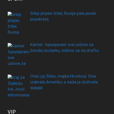
Srbiji pripao triler, Rusija pala posle
preokreta
Kanter: Ispunjavam sve uslove za
žensku košarku, vidimo se na draftu
Otac joj Srbin, majka Hrvatica: Ona
izabrala Ameriku, a sada je doživela
debakl
VIP