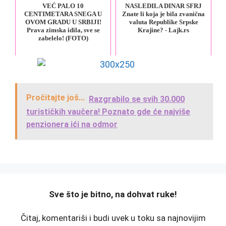
VEĆ PALO 10
NASLEDILA DINAR SFRJ
CENTIMETARA SNEGA U
Znate li koja je bila zvanična
OVOM GRADU U SRBIJI!
valuta Republike Srpske
Prava zimska idila, sve se
Krajine? - Lajk.rs
zabelelo! (FOTO)
Pročitajte još...
Razgrabilo se svih 30.000
turističkih vaučera! Poznato gde će najviše
penzionera ići na odmor
️Sve što je bitno, na dohvat ruke!
Čitaj, komentariši i budi uvek u toku sa najnovijim