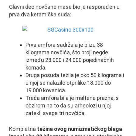
Glavni deo novčane mase bio je raspoređen u
prva dva keramička suda:
Prva amfora sadržala je blizu 38
kilograma novčića, što broji negde
između 23.000 i 24.000 pojedinačnih
komada.
Druga posuda težila je oko 50 kilograma i
u njoj se nalazilo otprilike 18.000 do
19.000 kovanica.
Treća amfora bila je maltene prazna, s
obzirom na to da su arheolozi u njoj
zatekli svega tri novčića.
Kompletna
težina ovog numizmatičkog blaga