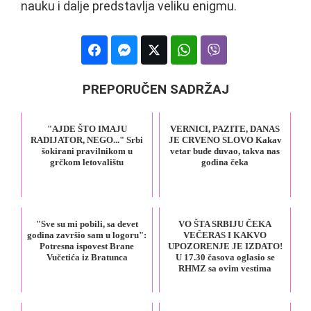
nauku i dalje predstavlja veliku enigmu.
PREPORUČEN SADRŽAJ
"AJDE ŠTO IMAJU
VERNICI, PAZITE, DANAS
RADIJATOR, NEGO..." Srbi
JE CRVENO SLOVO Kakav
šokirani pravilnikom u
vetar bude duvao, takva nas
grčkom letovalištu
godina čeka
"Sve su mi pobili, sa devet
VO ŠTA SRBIJU ČEKA
godina završio sam u logoru":
VEČERAS I KAKVO
Potresna ispovest Brane
UPOZORENJE JE IZDATO!
Vučetića iz Bratunca
U 17.30 časova oglasio se
RHMZ sa ovim vestima