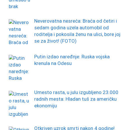
Neverovatna nesreća: Braća od četiri i
sedam godina uzela automobil od
roditelja i pokosila ženu na ulici, bore joj
se za život! (FOTO)
Putin izdao naređnje: Ruska vojska
krenula na Odesu
Umesto rasta, u julu izgubljeno 23.000
radnih mesta: Hladan tuš za američku
ekonomiju
Otkriven uzrok smrti nakon 4 godine!