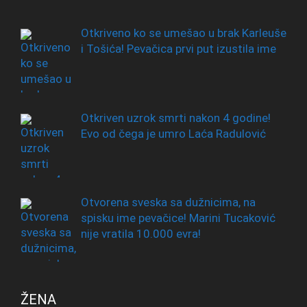
Otkriveno ko se umešao u brak Karleuše
i Tošića! Pevačica prvi put izustila ime
Otkriven uzrok smrti nakon 4 godine!
Evo od čega je umro Laća Radulović
Otvorena sveska sa dužnicima, na
spisku ime pevačice! Marini Tucaković
nije vratila 10.000 evra!
ŽENA