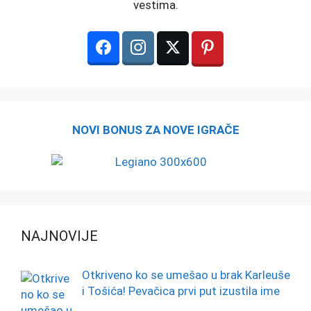
vestima.
NOVI BONUS ZA NOVE IGRAČE
NAJNOVIJE
Otkriveno ko se umešao u brak Karleuše
i Tošića! Pevačica prvi put izustila ime