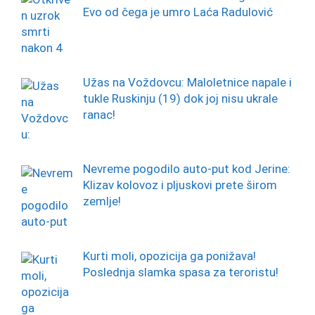
Evo od čega je umro Laća Radulović
Užas na Voždovcu: Maloletnice napale i
tukle Ruskinju (19) dok joj nisu ukrale
ranac!
Nevreme pogodilo auto-put kod Jerine:
Klizav kolovoz i pljuskovi prete širom
zemlje!
Kurti moli, opozicija ga ponižava!
Poslednja slamka spasa za teroristu!