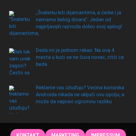
„Švalerku kiti dijamantima, a ćerke i ja
nemamo belog dinara“: Jedan od
najprljavijih razvoda dobio svoj epilog!
Deda mi je jednom rekao: Na ova 4
mesta u kući se ne čuva novac, stići će
beda
Reklame vas izluđuju? Većina korisnika
Androida nikada ne uključi ovu opciju, a
može da napravi ogromnu razliku
KONTAKT
MARKETING
IMPRESSUM