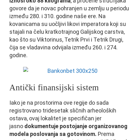
iznosi oko 88 kilograma
, a procene stručnjaka
govore da je novac pohranjen u zemlju u periodu
između 280. i 310. godine naše ere. Na
kovanicama su uočljivi likovi imperatora koji su
stajali na čelu kratkotrajnog Galijskog carstva,
kao što su Viktorinus, Tetrik Prvi i Tetrik Drugi,
čija se vladavina odvijala između 260. i 274.
godine.
Antički finansijski sistem
Iako je na prostorima ove regije do sada
registrovano tridesetak sličnih arheoloških
ostava, ovaj lokalitet je specifičan jer
jasno
dokumentuje postojanje organizovanog
modela poslovanja sa gotovinom.
Prema