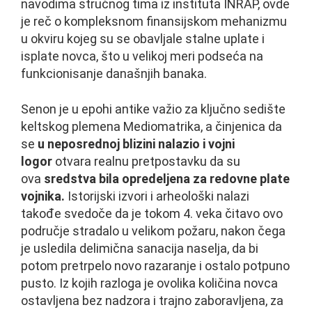
navodima stručnog tima iz instituta INRAP, ovde
je reč o kompleksnom finansijskom mehanizmu
u okviru kojeg su se obavljale stalne uplate i
isplate novca, što u velikoj meri podseća na
funkcionisanje današnjih banaka.
Senon je u epohi antike važio za ključno sedište
keltskog plemena Mediomatrika, a činjenica da
se
u neposrednoj blizini nalazio i vojni
logor
otvara realnu pretpostavku da su
ova
sredstva bila opredeljena za redovne plate
vojnika.
Istorijski izvori i arheološki nalazi
takođe svedoče da je tokom 4. veka čitavo ovo
područje stradalo u velikom požaru, nakon čega
je usledila delimična sanacija naselja, da bi
potom pretrpelo novo razaranje i ostalo potpuno
pusto. Iz kojih razloga je ovolika količina novca
ostavljena bez nadzora i trajno zaboravljena, za