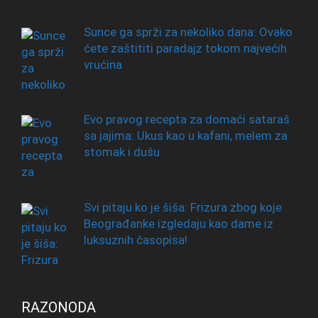
Sunce ga sprži za nekoliko dana: Ovako
ćete zaštititi paradajz tokom najvećih
vrućina
Evo pravog recepta za domaći sataraš
sa jajima: Ukus kao u kafani, melem za
stomak i dušu
Svi pitaju ko je šiša: Frizura zbog koje
Beograđanke izgledaju kao dame iz
luksuznih časopisa!
RAZONODA