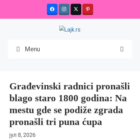
Skip
to
content
Menu
Građevinski radnici pronašli
blago staro 1800 godina: Na
mestu gde se podiže zgrada
pronašli tri puna ćupa
јул 8, 2026