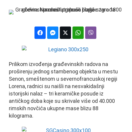
Prilikom izvođenja građevinskih radova na
proširenju jednog stambenog objekta u mestu
Senon, smeštenom u severnofrancuskoj regiji
Lorena, radnici su naišli na nesvakidašnji
istorijski nalaz – tri keramičke posude iz
antičkog doba koje su skrivale više od 40.000
rimskih novčića ukupne mase blizu 88
kilograma.