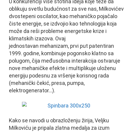
U konkurenciji više stotina ideja koje teže da
oblikuju svetlu budućnost za sve nas, Milkovićev
dvostepeni oscilator, kao mehaničko pojačalo
čiste energije, se izdvojio kao tehnologija koja
može da reši probleme energetske krize i
klimatskih izazova. Ovaj
jednostavan mehanizam, prvi put patentiran
1999. godine, kombinuje pogonsko klatno sa
polugom, čija međusobna interakcija ostvaruje
nove mehaničke efekte i multiplikuje uloženu
energiju podesnu za vršenje korisnog rada
(mehanički čekić, presa, pumpa,
elektrogenerator…).
Kako se navodi u obrazloženju žirija, Veljku
Milkoviću je pripala zlatna medalja za izum