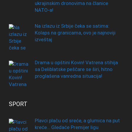
ukrajinskim dronovima na članice
NATO-a!
Na izlazu iz Srbije čeka se satima:
Kolaps na granicama, ovo je najnoviji
izveštaj
Drama u opštini Kovin! Vatrena stihija
sa Deliblatske peščare se širi, hitno
proglašena vanredna situacija!
SPORT
Plavci plaču od sreće, a glumica na put
kreće… Gledaće Premijer ligu