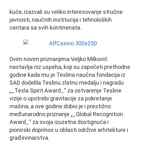
kuće, izazvali su veliko interesovanje stručne
javnosti, naučnih institucija i tehnoloških
centara sa svih kontinenata.
Ovim novim priznanjima Veljko Milković
nastavlja niz uspeha, koji su započeti prethodne
godine kada mu je Teslina naučna fondacija iz
SAD dodelila Teslinu zlatnu medalju i nagradu
„_Tesla Spirit Award_“ za ostvarenje Tesline
vizije o upotrebi gravitacije za pokretanje
mašina, a ove godine dobio je i prestižno
međunarodno priznanje „_Global Recognition
Award_“ za svoja izuzetna dostignuća i
pionirski doprinos u oblasti održive arhitekture i
građevinarstva.