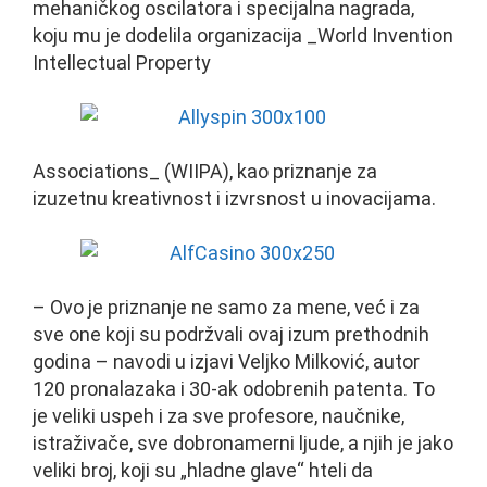
mehaničkog oscilatora i specijalna nagrada,
koju mu je dodelila organizacija _World Invention
Intellectual Property
Associations_ (WIIPA), kao priznanje za
izuzetnu kreativnost i izvrsnost u inovacijama.
– Ovo je priznanje ne samo za mene, već i za
sve one koji su podržvali ovaj izum prethodnih
godina – navodi u izjavi Veljko Milković, autor
120 pronalazaka i 30-ak odobrenih patenta. To
je veliki uspeh i za sve profesore, naučnike,
istraživače, sve dobronamerni ljude, a njih je jako
veliki broj, koji su „hladne glave“ hteli da