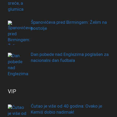
Španovićeva pred Birmingem: Želim na
postolje
Dan pobede nad Englezima poglašen za
nacionalni dan fudbala
VIP
Ćutao je više od 40 godina: Ovako je
Kemiš dobio nadimak!