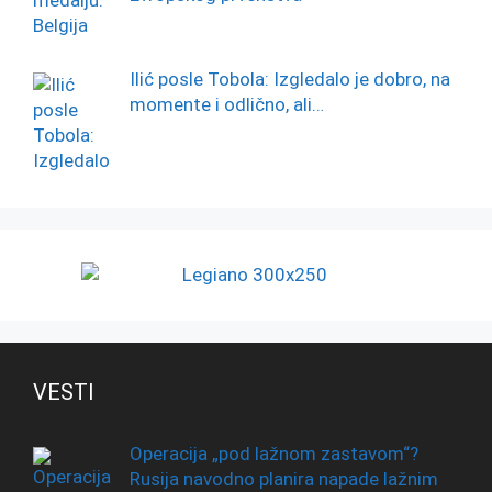
Ilić posle Tobola: Izgledalo je dobro, na
momente i odlično, ali…
VESTI
Operacija „pod lažnom zastavom“?
Rusija navodno planira napade lažnim