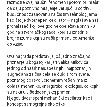
razmotre ovaj naučni fenomen i potom bili hrabri
da daju pozitivno mišljenje verujući u održivu
budućnost zasnovanu na čistim tehnologijama
kao što je dvostepeni oscilator – naglašava naš
pronalazač, koji ove godine obeležava prvih 70
godina stvaralačkog rada, koje su iznedrile
brojne izume koji su našli primenu od Amerike
do Azije.
Ova nagrada predstavlja još jedno značajno
priznanje u bogatoj karijeri Veljka Milkovića,
jednog od naših najuspešnijih i najpoznatijih
sugrađana za čija dela se čulo širom sveta,
poznatog po revolucionarnim rešenjima iz
oblasti mehanike, energetike i ekologije, od kojih
su neka u višedecenijskoj primeni.
Njegov dvostepeni mehanički oscilator, kao i
koncept samogrejne ekološke