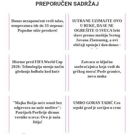
PREPORUČEN SADRŽAJ
Danas nezapamćeni vreli talas,
SUTRA NE UZIMAJTE OVO
temperatura ide do 33 stepena:
U RUKE, DA SE NE
Popodne stiže preokret!
OGREŠITE O SVECA Srbi
slave prenos moštiju Svetog
Jovana Zlatoustog, a ovi
običaji opstaju i dan-danas -
Lajk.rs
Hisense pred FIFA World Cup
Zatvara se ključna
2026: Tehnologija menja način
saobraćajnica koja vodi do
gledanja fudbala kod kuće
grčkog mora! Posle granice,
nova muka
"Majka Božja neće ostati bez
UMRO GORAN TADIĆ Ceo
odgovora na naše molitve":
srpski grad je zavijen u crno
Patrijarh Porfirije dirnuo
vernike u srca: Ovo je naša
litija!