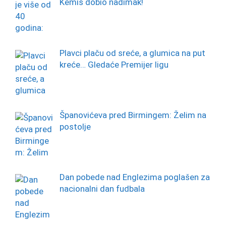
Kemiš dobio nadimak!
Plavci plaču od sreće, a glumica na put
kreće… Gledaće Premijer ligu
Španovićeva pred Birmingem: Želim na
postolje
Dan pobede nad Englezima poglašen za
nacionalni dan fudbala