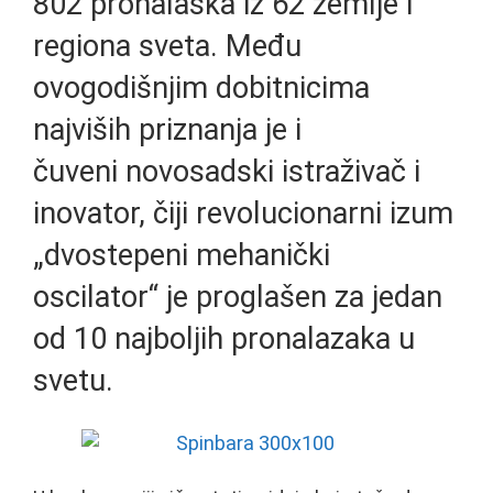
802 pronalaska iz 62 zemlje i
regiona sveta. Među
ovogodišnjim dobitnicima
najviših priznanja je i
čuveni novosadski istraživač i
inovator, čiji revolucionarni izum
„dvostepeni mehanički
oscilator“ je proglašen za jedan
od 10 najboljih pronalazaka u
svetu.