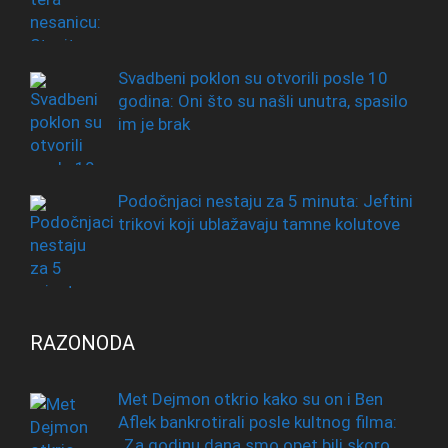
Svadbeni poklon su otvorili posle 10
godina: Oni što su našli unutra, spasilo
im je brak
Podočnjaci nestaju za 5 minuta: Jeftini
trikovi koji ublažavaju tamne kolutove
RAZONODA
Met Dejmon otkrio kako su on i Ben
Aflek bankrotirali posle kultnog filma:
„Za godinu dana smo opet bili skoro