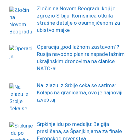
Zločin na Novom Beogradu koji je
zgrozio Srbiju: Komšinica otkrila
strašne detalje o osumnjičenom za
ubistvo majke
Operacija „pod lažnom zastavom“?
Rusija navodno planira napade lažnim
ukrajinskim dronovima na članice
NATO-a!
Na izlazu iz Srbije čeka se satima:
Kolaps na granicama, ovo je najnoviji
izveštaj
Srpkinje idu po medalju: Belgija
preslišana, sa Španjkinjama za finale
Evropskog prvenstva