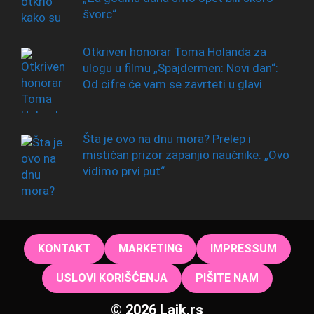
švorc“
Otkriven honorar Toma Holanda za
ulogu u filmu „Spajdermen: Novi dan“:
Od cifre će vam se zavrteti u glavi
Šta je ovo na dnu mora? Prelep i
mističan prizor zapanjio naučnike: „Ovo
vidimo prvi put“
KONTAKT
MARKETING
IMPRESSUM
USLOVI KORIŠĆENJA
PIŠITE NAM
© 2026 Lajk.rs