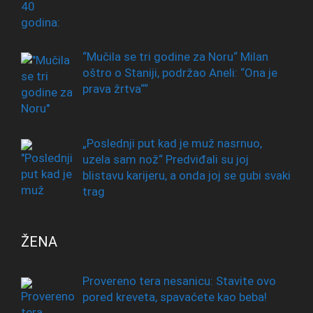
“Mučila se tri godine za Noru“ Milan
oštro o Staniji, podržao Aneli: “Ona je
prava žrtva““
„Poslednji put kad je muž nasrnuo,
uzela sam nož“ Predviđali su joj
blistavu karijeru, a onda joj se gubi svaki
trag
ŽENA
Provereno tera nesanicu: Stavite ovo
pored kreveta, spavaćete kao beba!