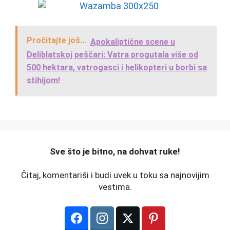
Pročitajte još...
Apokaliptične scene u
Deliblatskoj peščari: Vatra progutala više od
500 hektara, vatrogasci i helikopteri u borbi sa
stihijom!
️Sve što je bitno, na dohvat ruke!
Čitaj, komentariši i budi uvek u toku sa najnovijim
vestima.