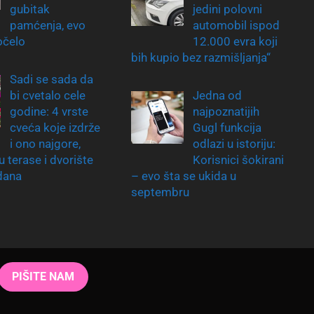
gubitak
jedini polovni
pamćenja, evo
automobil ispod
očelo
12.000 evra koji
bih kupio bez razmišljanja“
Sadi se sada da
bi cvetalo cele
Jedna od
godine: 4 vrste
najpoznatijih
cveća koje izdrže
Gugl funkcija
i ono najgore,
odlazi u istoriju:
u terase i dvorište
Korisnici šokirani
dana
– evo šta se ukida u
septembru
PIŠITE NAM