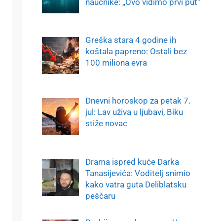
naučnike: „Ovo vidimo prvi put“
Greška stara 4 godine ih
koštala papreno: Ostali bez
100 miliona evra
Dnevni horoskop za petak 7.
jul: Lav uživa u ljubavi, Biku
stiže novac
Drama ispred kuće Darka
Tanasijevića: Voditelj snimio
kako vatra guta Deliblatsku
peščaru