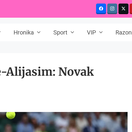
Hronika
Sport
VIP
Razon
-Alijasim: Novak