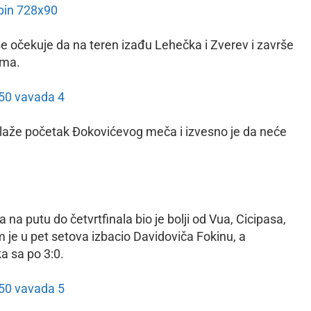
e očekuje da na teren izađu Lehečka i Zverev i završe
ima.
odlaže početak Đokovićevog meča i izvesno je da neće
a na putu do četvrtfinala bio je bolji od Vua, Cicipasa,
m je u pet setova izbacio Davidoviča Fokinu, a
a sa po 3:0.