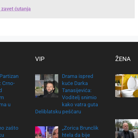
a zavet ćutanja
VIP
ŽENA
Partizan
Drama ispred
: Crno-
kuće Darka
d
Tanasijevića:
im
Voditelj snimio
ima u
kako vatra guta
Deliblatsku peščaru
no zašto
„Zorica Brunclik
ku
htela da bije