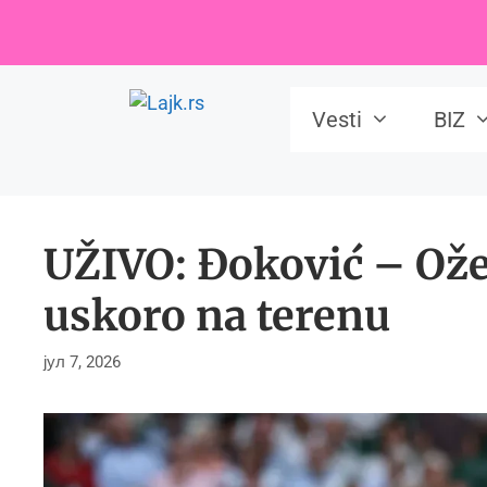
Skip
to
content
Vesti
BIZ
UŽIVO: Đoković – Ože
uskoro na terenu
јул 7, 2026