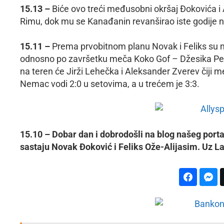
15.13 –
Biće ovo treći međusobni okršaj Đokovića i 
Rimu, dok mu se Kanađanin revanširao iste godije n
15.11 –
Prema prvobitnom planu Novak i Feliks su na
odnosno po završetku meča Koko Gof – Džesika Pegu
na teren će Jirži Lehečka i Aleksander Zverev čiji m
Nemac vodi 2:0 u setovima, a u trećem je 3:3.
15.10 – Dobar dan i dobrodošli na blog našeg port
sastaju Novak Đoković i Feliks Ože-Alijasim. Uz La