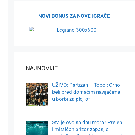
NOVI BONUS ZA NOVE IGRAČE
NAJNOVIJE
UŽIVO: Partizan – Tobol: Crno-
beli pred domaćim navijačima
u borbi za plej-of
Šta je ovo na dnu mora? Prelep
i mističan prizor zapanjio