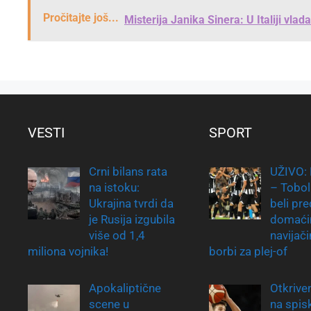
Pročitajte još...
Misterija Janika Sinera: U Italiji vlad
VESTI
SPORT
Crni bilans rata
UŽIVO: 
na istoku:
– Tobol
Ukrajina tvrdi da
beli pre
je Rusija izgubila
domać
više od 1,4
navijač
miliona vojnika!
borbi za plej-of
Apokaliptične
Otkrive
scene u
na spis