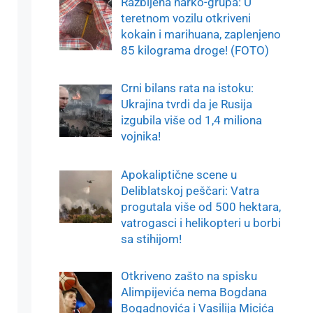
Razbijena narko-grupa: U
teretnom vozilu otkriveni
kokain i marihuana, zaplenjeno
85 kilograma droge! (FOTO)
Crni bilans rata na istoku:
Ukrajina tvrdi da je Rusija
izgubila više od 1,4 miliona
vojnika!
Apokaliptične scene u
Deliblatskoj peščari: Vatra
progutala više od 500 hektara,
vatrogasci i helikopteri u borbi
sa stihijom!
Otkriveno zašto na spisku
Alimpijevića nema Bogdana
Bogadnovića i Vasilija Micića