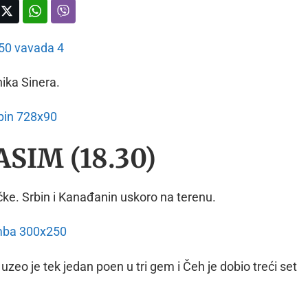
nika Sinera.
SIM (18.30)
ke. Srbin i Kanađanin uskoro na terenu.
uzeo je tek jedan poen u tri gem i Čeh je dobio treći set