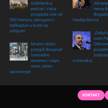
Deliblatskoj
Alimpij
peščari: Vatra
nema B
progutala više od
Bogadno
500 hektara, vatrogasci i
Vasilija Micića
helikopteri u borbi sa
stihijom!
„Odlučio
sveti Pa
Mračni oblaci
Otkrive
potopili Beograd!
pozadi
Iznenadno
potpun
nevreme i olujni
u Humskoj
vetar, izdato
upozorenje!
KONTAKT