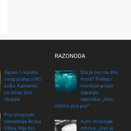
RAZONODA
Sipam 1 kašiku
Šta je ovo na dnu
ovog praha u WC
mora? Prelep i
šolju: Kamenac
mističan prizor
se istopi bez
zapanjio
ribanja!
naučnike: „Ovo
vidimo prvi put“
Prvi simptom
demencije Brusa
Auto-stručnjak
Vilisa: Nije bio
otkriva: „Ovo je