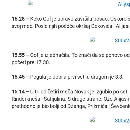
16.28 –
Koko Gof je upravo završila posao. Uskoro s
svoj meč. Posle njih poćeće okršaj Đokovića i Alijas
15.55 –
Gof je izjednačila. To znači da se ponovo 
početi pre 17.30.
15.45 –
Pegula je dobila prvi set, u drugom je 3:3.
15.14 –
U tri od četiri meča Novak je izgubio po set, 
Rinderkneša i Safijulina. S druge strane, Ože-Alijasi
prethodno je bio bolji od Dženga, Prižmića i Ševčenk