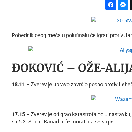
Pobednik ovog meča u polufinalu će igrati protiv Ja
ĐOKOVIĆ – OŽE-ALIJA
18.11 –
Zverev je upravo završio posao protiv Leheč
17.15 –
Zverev je odigrao katastrofalno u nastavku, 
sa 6:3. Srbin i Kanađin će morati da se strpe…