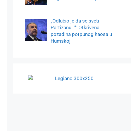
„Odlučio je da se sveti
Partizanu…“: Otkrivena
pozadina potpunog haosa u
Humskoj