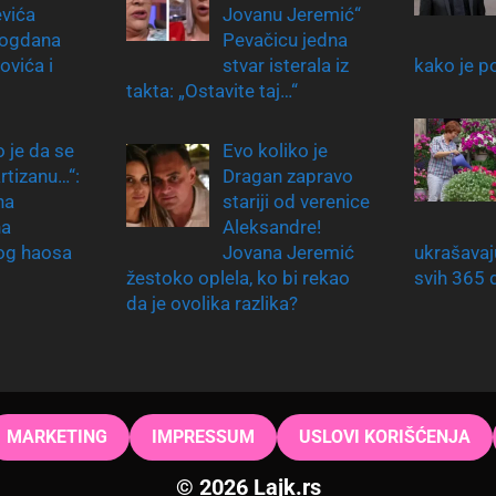
evića
Jovanu Jeremić“
ogdana
Pevačicu jedna
vića i
stvar isterala iz
kako je p
takta: „Ostavite taj…“
 je da se
Evo koliko je
rtizanu…“:
Dragan zapravo
na
stariji od verenice
na
Aleksandre!
og haosa
Jovana Jeremić
ukrašavaj
žestoko oplela, ko bi rekao
svih 365 
da je ovolika razlika?
MARKETING
IMPRESSUM
USLOVI KORIŠĆENJA
© 2026 Lajk.rs