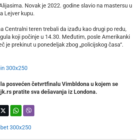
Alijasima. Novak je 2022. godine slavio na mastersu u
a Lejver kupu.
 Centralni teren trebali da izađu kao drugi po redu,
la koji počinje u 14.30. Međutim, posle Amerikanki
eč je prekinut u ponedeljak zbog „policijskog časa“.
ala posvećen četvrtfinalu Vimbldona u kojem se
jk.rs pratite sva dešavanja iz Londona.