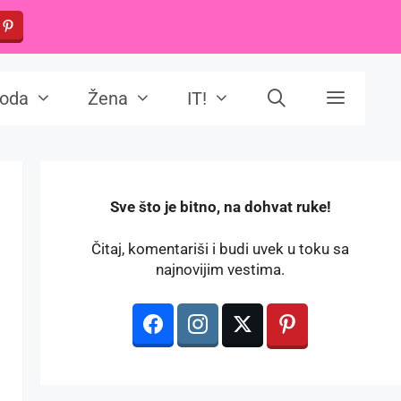
oda
Žena
IT!
️Sve što je bitno, na dohvat ruke!
Čitaj, komentariši i budi uvek u toku sa
najnovijim vestima.