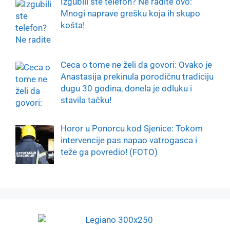
Izgubili ste telefon? Ne radite ovo:
Mnogi naprave grešku koja ih skupo
košta!
Ceca o tome ne želi da govori: Ovako je
Anastasija prekinula porodičnu tradiciju
dugu 30 godina, donela je odluku i
stavila tačku!
Horor u Ponorcu kod Sjenice: Tokom
intervencije pas napao vatrogasca i
teže ga povredio! (FOTO)