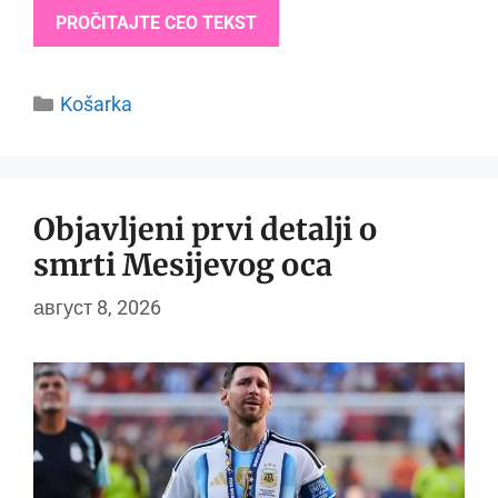
PROČITAJTE CEO TEKST
Categories
Košarka
Objavljeni prvi detalji o
smrti Mesijevog oca
август 8, 2026