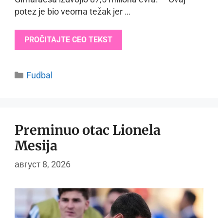
potez je bio veoma težak jer …
PROČITAJTE CEO TEKST
Categories
Fudbal
Preminuo otac Lionela
Mesija
август 8, 2026