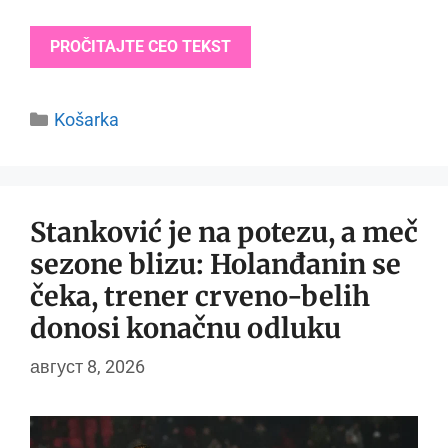
PROČITAJTE CEO TEKST
Categories
Košarka
Stanković je na potezu, a meč
sezone blizu: Holanđanin se
čeka, trener crveno-belih
donosi konačnu odluku
август 8, 2026