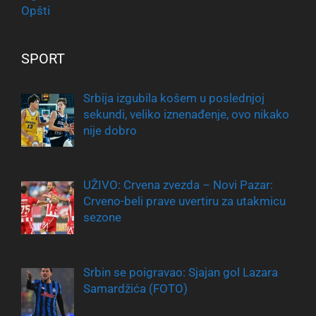
SPORT
Srbija izgubila košem u poslednjoj
sekundi, veliko iznenađenje, ovo nikako
nije dobro
UŽIVO: Crvena zvezda – Novi Pazar:
Crveno-beli prave uvertiru za utakmicu
sezone
Srbin se poigravao: Sjajan gol Lazara
Samardžića (FOTO)