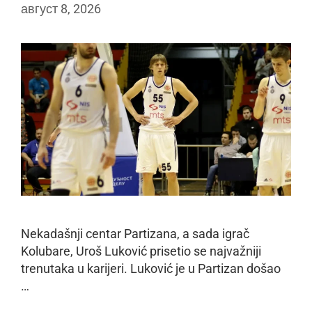
август 8, 2026
Nekadašnji centar Partizana, a sada igrač
Kolubare, Uroš Luković prisetio se najvažniji
trenutaka u karijeri. Luković je u Partizan došao
…