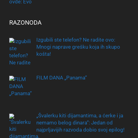
RAZONODA
Izgubili ste telefon? Ne radite ovo:
Mnogi naprave grešku koja ih skupo
košta!
FILM DANA „Panama“
„Švalerku kiti dijamantima, a ćerke i ja
nemamo belog dinara“: Jedan od
najprljavijih razvoda dobio svoj epilog!