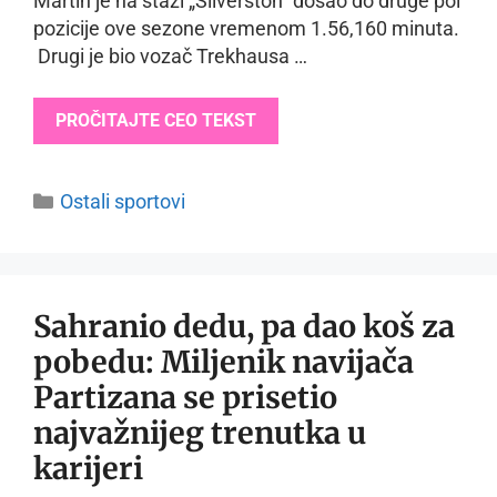
Martin je na stazi „Silverston“ došao do druge pol
pozicije ove sezone vremenom 1.56,160 minuta.
Drugi je bio vozač Trekhausa …
PROČITAJTE CEO TEKST
Categories
Ostali sportovi
Sahranio dedu, pa dao koš za
pobedu: Miljenik navijača
Partizana se prisetio
najvažnijeg trenutka u
karijeri