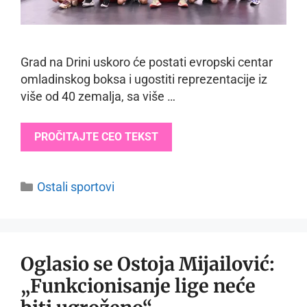
Grad na Drini uskoro će postati evropski centar
omladinskog boksa i ugostiti reprezentacije iz
više od 40 zemalja, sa više …
PROČITAJTE CEO TEKST
Categories
Ostali sportovi
Oglasio se Ostoja Mijailović:
„Funkcionisanje lige neće