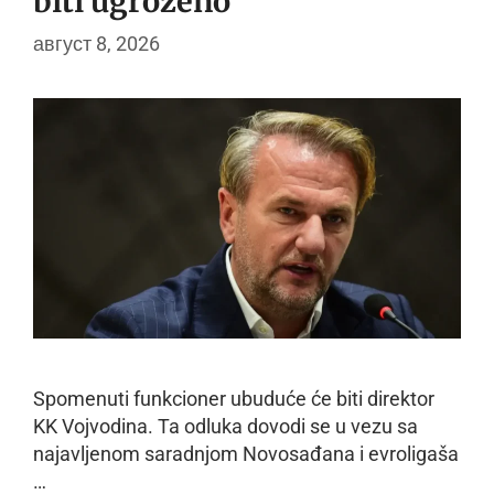
biti ugroženo“
август 8, 2026
Spomenuti funkcioner ubuduće će biti direktor
KK Vojvodina. Ta odluka dovodi se u vezu sa
najavljenom saradnjom Novosađana i evroligaša
…