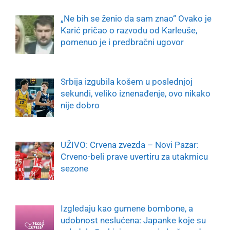
„Ne bih se ženio da sam znao“ Ovako je
Karić pričao o razvodu od Karleuše,
pomenuo je i predbračni ugovor
Srbija izgubila košem u poslednjoj
sekundi, veliko iznenađenje, ovo nikako
nije dobro
UŽIVO: Crvena zvezda – Novi Pazar:
Crveno-beli prave uvertiru za utakmicu
sezone
Izgledaju kao gumene bombone, a
udobnost neslućena: Japanke koje su