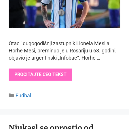
Otac i dugogodišnji zastupnik Lionela Mesija
Horhe Mesi, preminuo je u Rosariju u 68. godini,
objavio je argentinski „Infobae“. Horhe …
PROČITAJTE CEO TEKST
Categories
Fudbal
Njukasl se oprostio od