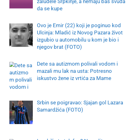
zaludele Srpkinje, a nemaju baš svuda
da se kupe
Ovo je Emir (22) koji je poginuo kod
Ulcinja: Mladić iz Novog Pazara život
izgubio u automobilu u kom je bio i
njegov brat (FOTO)
Dete sa autizmom polivali vodom i
mazali mu lak na usta: Potresno
iskustvo žene iz vrtića za Mame
Srbin se poigravao: Sjajan gol Lazara
Samardžića (FOTO)