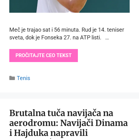
Meč je trajao sat i 56 minuta. Rud je 14. teniser
sveta, dok je Fonseka 27. na ATP listi. …
PROČITAJTE CEO TEKST
Categories
Tenis
Brutalna tuča navijača na
aerodromu: Navijači Dinama
i Hajduka napravili