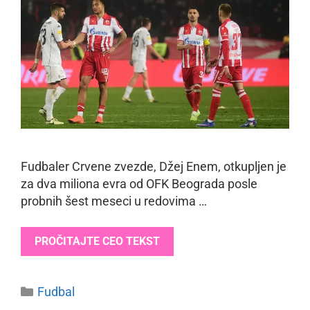
Fudbaler Crvene zvezde, Džej Enem, otkupljen je
za dva miliona evra od OFK Beograda posle
probnih šest meseci u redovima …
PROČITAJTE CEO TEKST
Categories
Fudbal