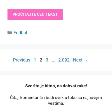
PROČITAJTE CEO TEKST
Categories
Fudbal
Page
Page
Page
Page
←
Previous
1
2
3
…
2.092
Next
→
️Sve što je bitno, na dohvat ruke!
Čitaj, komentariši i budi uvek u toku sa najnovijim
vestima.