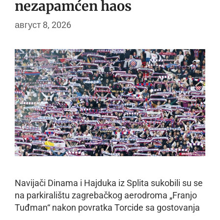
nezapamćen haos
август 8, 2026
Navijači Dinama i Hajduka iz Splita sukobili su se
na parkiralištu zagrebačkog aerodroma „Franjo
Tuđman“ nakon povratka Torcide sa gostovanja
…