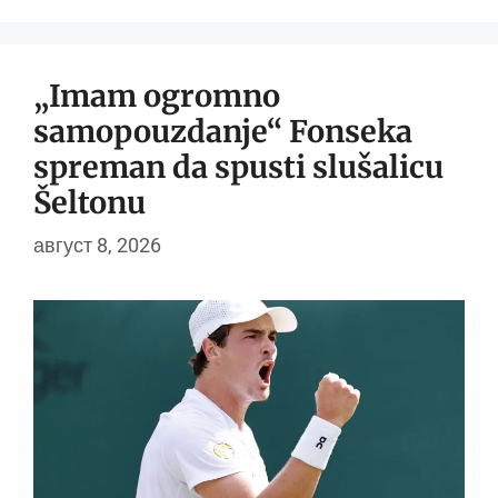
„Imam ogromno
samopouzdanje“ Fonseka
spreman da spusti slušalicu
Šeltonu
август 8, 2026