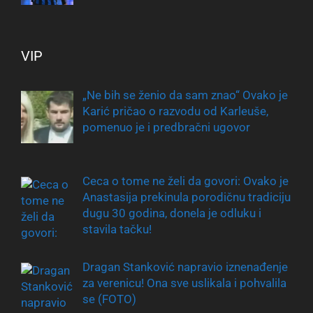
VIP
„Ne bih se ženio da sam znao“ Ovako je
Karić pričao o razvodu od Karleuše,
pomenuo je i predbračni ugovor
Ceca o tome ne želi da govori: Ovako je
Anastasija prekinula porodičnu tradiciju
dugu 30 godina, donela je odluku i
stavila tačku!
Dragan Stanković napravio iznenađenje
za verenicu! Ona sve uslikala i pohvalila
se (FOTO)