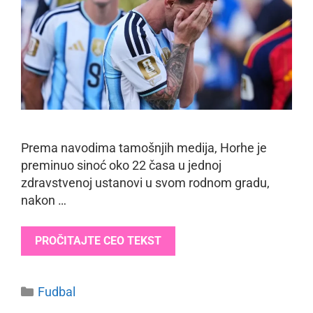
Prema navodima tamošnjih medija, Horhe je
preminuo sinoć oko 22 časa u jednoj
zdravstvenoj ustanovi u svom rodnom gradu,
nakon …
PROČITAJTE CEO TEKST
Categories
Fudbal