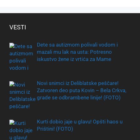
VESTI
Dete sa autizmom polivali vodom i
mazali mu lak na usta: Potresno
iskustvo žene iz vrtića za Mame
Novi snimci iz Deliblatske peščare!
Zatvoren deo puta Kovin – Bela Crkva,
grade se odbrambene linije! (FOTO)
Kurti dobio jaje u glavu! Opšti haos u
Prištini! (FOTO)