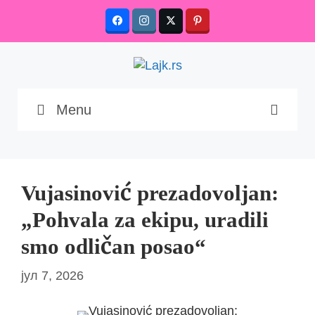
Skip
to
content
Menu
Vujasinović prezadovoljan:
„Pohvala za ekipu, uradili
smo odličan posao“
јул 7, 2026