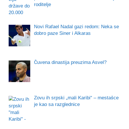
roditelje
Novi Rafael Nadal gazi redom: Neka se
dobro paze Siner i Alkaras
Čuvena dinastija preuzima Asvel?
Zovu ih srpski „mali Karibi“ – mestašce
je kao sa razglednice