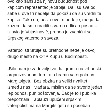
ovo kao šansu za njihovu budućnost pod
kapicom reprezentacije Srbije. Dali su sve od
sebe u ove tri nedelje da pokažu da su vredni te
kapice. Tako da, posle ove tri nedelje, mogu da
kažem da smo uradili stvarno odličan posao –
izjavio je Vujasinović, preneo je zvanični sajt
Srpskog vaterpolo saveza.
Vaterpolisti Srbije su prethodne nedelje osvojili
drugo mesto na OTP Kupu u Budimpešti.
-Bilo nam je zadovoljstvo da igramo na vrhunski
organizovanom turniru u hramu vaterpola na
Margitsigetu. Bez obzira na veliki rivalitet
između nas i Mađara, mislim da se stvorio jedan
lep odnos, pun poštovanja. Čak je to i publika
prepoznala – aplauzi upućeni srpskim
vaterpolistima na Margitsigetu su poseban