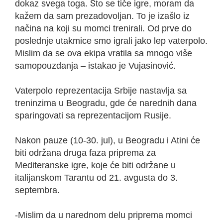
dokaz svega toga. Što se tiče igre, moram da
kažem da sam prezadovoljan. To je izašlo iz
načina na koji su momci trenirali. Od prve do
poslednje utakmice smo igrali jako lep vaterpolo.
Mislim da se ova ekipa vratila sa mnogo više
samopouzdanja – istakao je Vujasinović.
Vaterpolo reprezentacija Srbije nastavlja sa
treninzima u Beogradu, gde će narednih dana
sparingovati sa reprezentacijom Rusije.
Nakon pauze (10-30. jul), u Beogradu i Atini će
biti održana druga faza priprema za
Mediteranske igre, koje će biti održane u
italijanskom Tarantu od 21. avgusta do 3.
septembra.
-Mislim da u narednom delu priprema momci