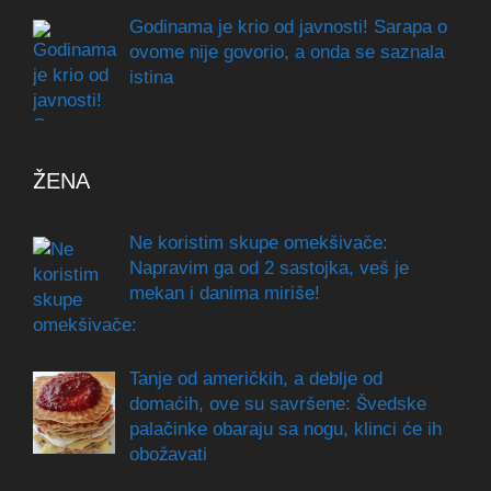
Godinama je krio od javnosti! Sarapa o
ovome nije govorio, a onda se saznala
istina
ŽENA
Ne koristim skupe omekšivače:
Napravim ga od 2 sastojka, veš je
mekan i danima miriše!
Tanje od američkih, a deblje od
domaćih, ove su savršene: Švedske
palačinke obaraju sa nogu, klinci će ih
obožavati