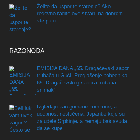
Želite da usporite starenje? Ako
redovno radite ove stvari, na dobrom
ste putu
RAZONODA
EMISIJA DANA „65. Dragačevski sabor
trubača u Guči: Proglašenje pobednika
65. Dragačevskog sabora trubača,
snimak“
Izgledaju kao gumene bombone, a
udobnost neslućena: Japanke koje su
zaludele Srpkinje, a nemaju baš svuda
da se kupe