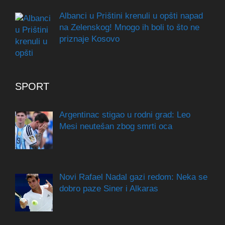
Albanci u Prištini krenuli u opšti napad
na Zelenskog! Mnogo ih boli to što ne
priznaje Kosovo
SPORT
Argentinac stigao u rodni grad: Leo
Mesi neutešan zbog smrti oca
Novi Rafael Nadal gazi redom: Neka se
dobro paze Siner i Alkaras