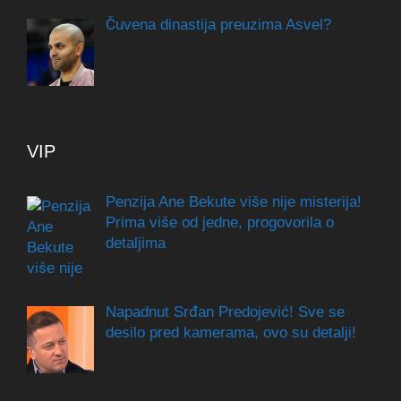
Čuvena dinastija preuzima Asvel?
VIP
Penzija Ane Bekute više nije misterija!
Prima više od jedne, progovorila o
detaljima
Napadnut Srđan Predojević! Sve se
desilo pred kamerama, ovo su detalji!