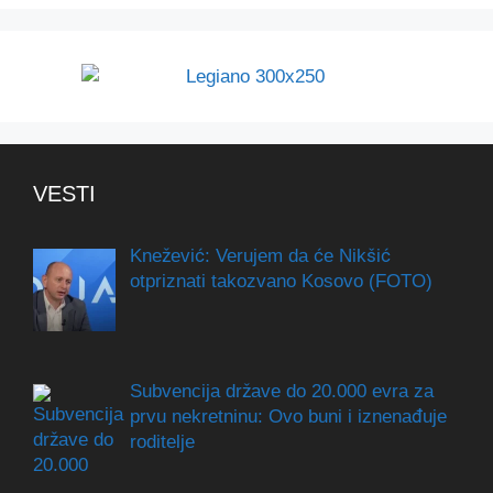
VESTI
Knežević: Verujem da će Nikšić
otpriznati takozvano Kosovo (FOTO)
Subvencija države do 20.000 evra za
prvu nekretninu: Ovo buni i iznenađuje
roditelje