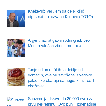
Knežević: Verujem da će Nikšić
otpriznati takozvano Kosovo (FOTO)
Argentinac stigao u rodni grad: Leo
Mesi neutešan zbog smrti oca
Tanje od američkih, a deblje od
domaćih, ove su savršene: Švedske
palačinke obaraju sa nogu, klinci će ih
obožavati
Subvencija države do 20.000 evra za
prvu nekretninu: Ovo buni i iznenađuje