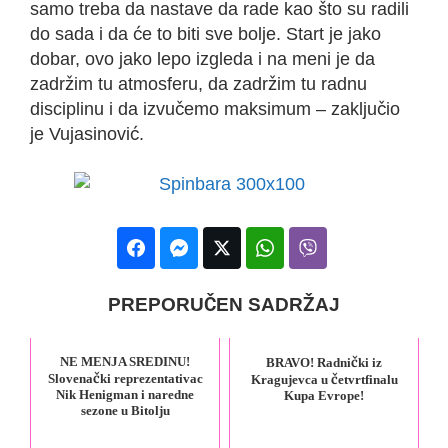
samo treba da nastave da rade kao što su radili
do sada i da će to biti sve bolje. Start je jako
dobar, ovo jako lepo izgleda i na meni je da
zadržim tu atmosferu, da zadržim tu radnu
disciplinu i da izvučemo maksimum – zaključio
je Vujasinović.
PREPORUČEN SADRŽAJ
NE MENJA SREDINU!
BRAVO! Radnički iz
Slovenački reprezentativac
Kragujevca u četvrtfinalu
Nik Henigman i naredne
Kupa Evrope!
sezone u Bitolju