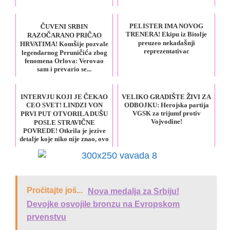
PELISTER IMA NOVOG
ČUVENI SRBIN
TRENERA! Ekipu iz Bitolje
RAZOČARANO PRIČAO
preuzeo nekadašnji
HRVATIMA! Komšije pozvale
reprezentativac
legendarnog Peruničića zbog
fenomena Orlova: Verovao
sam i prevario se...
INTERVJU KOJI JE ČEKAO
VELIKO GRADIŠTE ŽIVI ZA
CEO SVET! LINDZI VON
ODBOJKU: Herojska partija
VGSK za trijumf protiv
PRVI PUT OTVORILA DUŠU
Vojvodine!
POSLE STRAVIČNE
POVREDE! Otkrila je jezive
detalje koje niko nije znao, ovo
ledi krv u žilama
Pročitajte još...
Nova medalja za Srbiju!
Devojke osvojile bronzu na Evropskom
prvenstvu