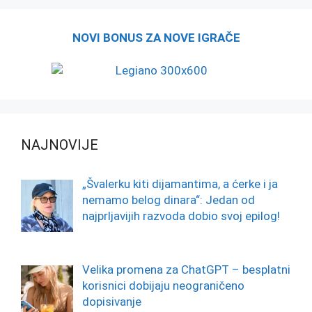
NOVI BONUS ZA NOVE IGRAČE
NAJNOVIJE
„Švalerku kiti dijamantima, a ćerke i ja
nemamo belog dinara“: Jedan od
najprljavijih razvoda dobio svoj epilog!
Velika promena za ChatGPT – besplatni
korisnici dobijaju neograničeno
dopisivanje