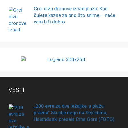
Grci dižu dronove iznad plaža: Kad
čujete kazne za ono što snime – neće
vam biti dobro
VESTI
„200 evra za dve ležaljke, a plaža
prazna“ Skuplje nego na Sejšelima,
Holanđanki presela Crna Gora (FOTO)