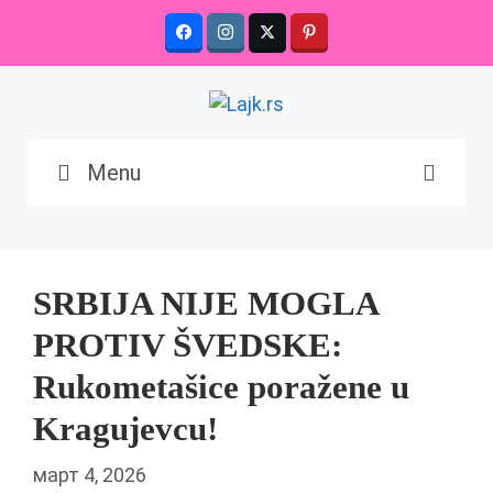
Skip
to
content
Menu
SRBIJA NIJE MOGLA
PROTIV ŠVEDSKE:
Rukometašice poražene u
Kragujevcu!
март 4, 2026