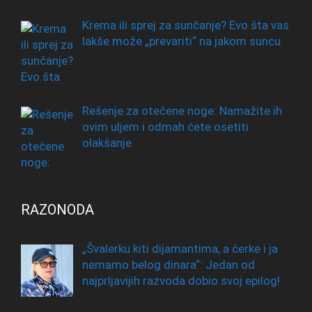
Krema ili sprej za sunčanje? Evo šta vas
lakše može „prevariti“ na jakom suncu
Rešenje za otečene noge: Namažite ih
ovim uljem i odmah ćete osetiti
olakšanje
RAZONODA
„Švalerku kiti dijamantima, a ćerke i ja
nemamo belog dinara“: Jedan od
najprljavijih razvoda dobio svoj epilog!