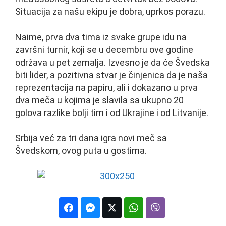
Situacija za našu ekipu je dobra, uprkos porazu.
Naime, prva dva tima iz svake grupe idu na
završni turnir, koji se u decembru ove godine
održava u pet zemalja. Izvesno je da će Švedska
biti lider, a pozitivna stvar je činjenica da je naša
reprezentacija na papiru, ali i dokazano u prva
dva meča u kojima je slavila sa ukupno 20
golova razlike bolji tim i od Ukrajine i od Litvanije.
Srbija već za tri dana igra novi meč sa
Švedskom, ovog puta u gostima.