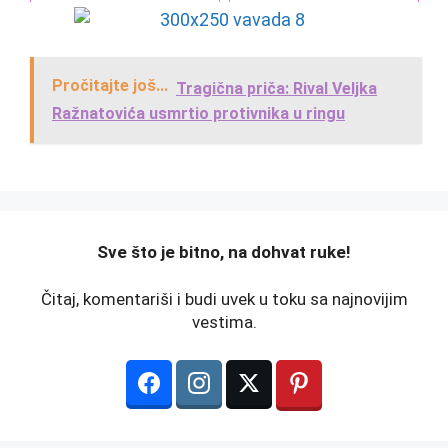
Pročitajte još...
Tragična priča: Rival Veljka
Ražnatovića usmrtio protivnika u ringu
️Sve što je bitno, na dohvat ruke!
Čitaj, komentariši i budi uvek u toku sa najnovijim
vestima.