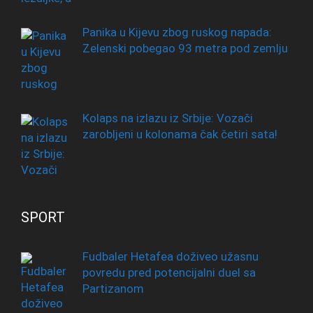
Panika u Kijevu zbog ruskog napada:
Zelenski pobegao 93 metra pod zemlju
Kolaps na izlazu iz Srbije: Vozači
zarobljeni u kolonama čak četiri sata!
SPORT
Fudbaler Hetafea doživeo užasnu
povredu pred potencijalni duel sa
Partizanom