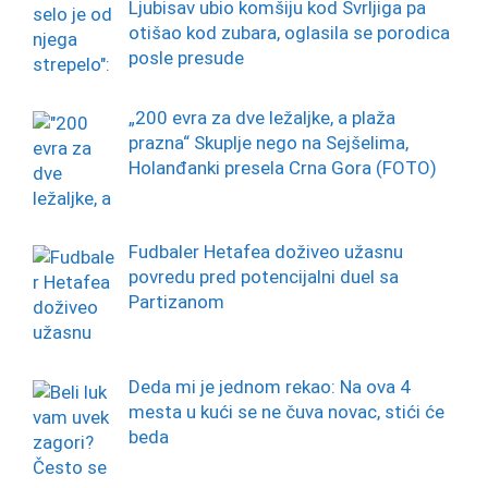
Ljubisav ubio komšiju kod Svrljiga pa
otišao kod zubara, oglasila se porodica
posle presude
„200 evra za dve ležaljke, a plaža
prazna“ Skuplje nego na Sejšelima,
Holanđanki presela Crna Gora (FOTO)
Fudbaler Hetafea doživeo užasnu
povredu pred potencijalni duel sa
Partizanom
Deda mi je jednom rekao: Na ova 4
mesta u kući se ne čuva novac, stići će
beda