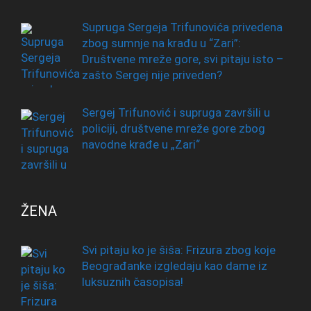
Supruga Sergeja Trifunovića privedena
zbog sumnje na krađu u “Zari”:
Društvene mreže gore, svi pitaju isto –
zašto Sergej nije priveden?
Sergej Trifunović i supruga završili u
policiji, društvene mreže gore zbog
navodne krađe u „Zari“
ŽENA
Svi pitaju ko je šiša: Frizura zbog koje
Beograđanke izgledaju kao dame iz
luksuznih časopisa!