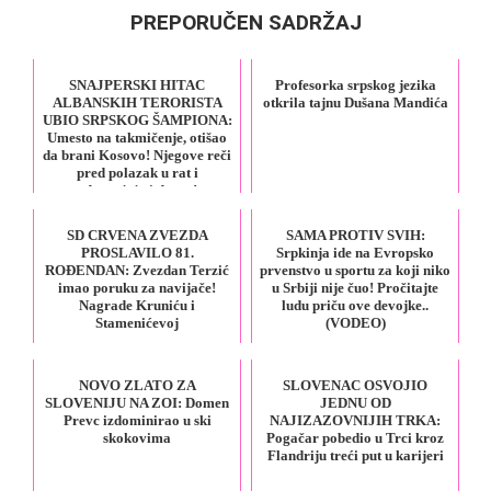
PREPORUČEN SADRŽAJ
SNAJPERSKI HITAC
Profesorka srpskog jezika
ALBANSKIH TERORISTA
otkrila tajnu Dušana Mandića
UBIO SRPSKOG ŠAMPIONA:
Umesto na takmičenje, otišao
da brani Kosovo! Njegove reči
pred polazak u rat i
odzvanjaju i danas!
SD CRVENA ZVEZDA
SAMA PROTIV SVIH:
PROSLAVILO 81.
Srpkinja ide na Evropsko
ROĐENDAN: Zvezdan Terzić
prvenstvo u sportu za koji niko
imao poruku za navijače!
u Srbiji nije čuo! Pročitajte
Nagrade Kruniću i
ludu priču ove devojke..
Stamenićevoj
(VODEO)
NOVO ZLATO ZA
SLOVENAC OSVOJIO
SLOVENIJU NA ZOI: Domen
JEDNU OD
Prevc izdominirao u ski
NAJIZAZOVNIJIH TRKA:
skokovima
Pogačar pobedio u Trci kroz
Flandriju treći put u karijeri