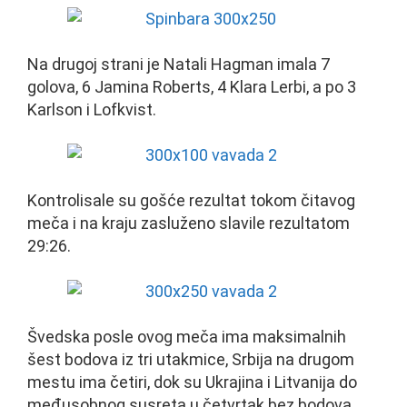
Na drugoj strani je Natali Hagman imala 7
golova, 6 Jamina Roberts, 4 Klara Lerbi, a po 3
Karlson i Lofkvist.
Kontrolisale su gošće rezultat tokom čitavog
meča i na kraju zasluženo slavile rezultatom
29:26.
Švedska posle ovog meča ima maksimalnih
šest bodova iz tri utakmice, Srbija na drugom
mestu ima četiri, dok su Ukrajina i Litvanija do
međusobnog susreta u četvrtak bez bodova.