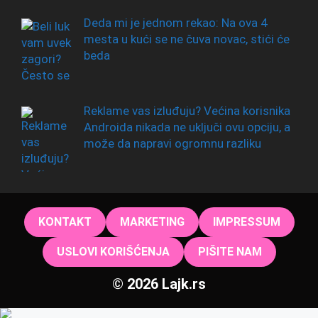
Deda mi je jednom rekao: Na ova 4
mesta u kući se ne čuva novac, stići će
beda
Reklame vas izluđuju? Većina korisnika
Androida nikada ne uključi ovu opciju, a
može da napravi ogromnu razliku
KONTAKT
MARKETING
IMPRESSUM
USLOVI KORIŠĆENJA
PIŠITE NAM
© 2026 Lajk.rs