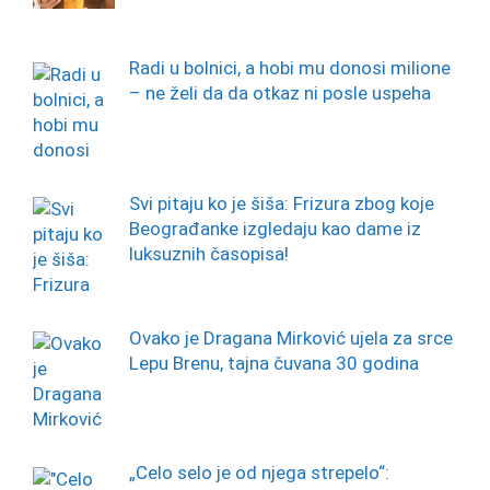
Radi u bolnici, a hobi mu donosi milione
– ne želi da da otkaz ni posle uspeha
Svi pitaju ko je šiša: Frizura zbog koje
Beograđanke izgledaju kao dame iz
luksuznih časopisa!
Ovako je Dragana Mirković ujela za srce
Lepu Brenu, tajna čuvana 30 godina
„Celo selo je od njega strepelo“: