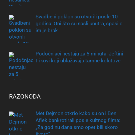
Svadbeni poklon su otvorili posle 10
godina: Oni što su našli unutra, spasilo
im je brak
Podočnjaci nestaju za 5 minuta: Jeftini
trikovi koji ublažavaju tamne kolutove
RAZONODA
Met Dejmon otkrio kako su on i Ben
Aflek bankrotirali posle kultnog filma:
„Za godinu dana smo opet bili skoro
švorc“