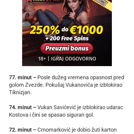
77. minut –
Posle dužeg vremena opasnost pred
golom Zvezde. Pokušaj Vukanovića je izblokirao
Tiknizjan.
74. minut –
Vukan Savićević je izblokirao udarac
Kostova i čini se spasao siguran gol.
72. minut –
Crnomarković je dobio žuti karton