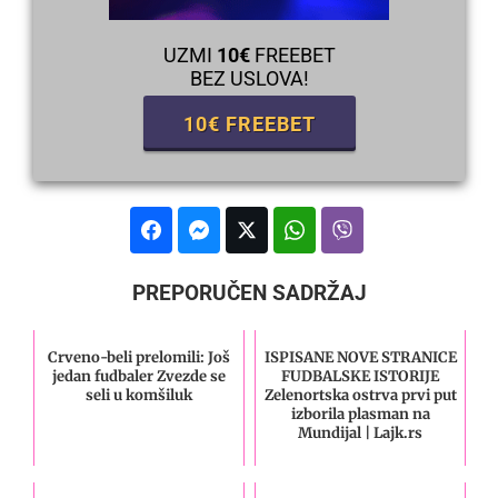
UZMI
10€
FREEBET
BEZ USLOVA!
10€ FREEBET
PREPORUČEN SADRŽAJ
Crveno-beli prelomili: Još
ISPISANE NOVE STRANICE
jedan fudbaler Zvezde se
FUDBALSKE ISTORIJE
seli u komšiluk
Zelenortska ostrva prvi put
izborila plasman na
Mundijal | Lajk.rs