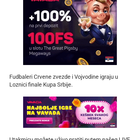
Fudbaleri Crvene zvezde i Vojvodine igraju u
Loznici finale Kupa Srbije.
Utakmicu možete uživo pratiti putem našeg LIVE