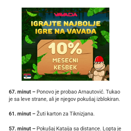
67. minut –
Ponovo je probao Arnautović. Tukao
je sa leve strane, ali je njegov pokušaj izblokiran.
61. minut –
Žuti karton za Tiknizjana.
57. minut –
Pokušaj Kataija sa distance. Lopta je