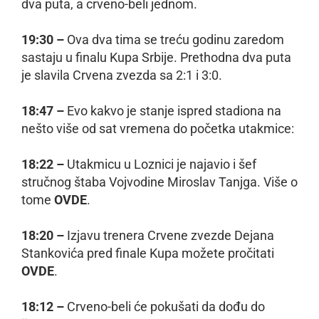
dva puta, a crveno-beli jednom.
19:30 –
Ova dva tima se treću godinu zaredom
sastaju u finalu Kupa Srbije. Prethodna dva puta
je slavila Crvena zvezda sa 2:1 i 3:0.
18:47 –
Evo kakvo je stanje ispred stadiona na
nešto više od sat vremena do početka utakmice:
18:22 –
Utakmicu u Loznici je najavio i šef
stručnog štaba Vojvodine Miroslav Tanjga. Više o
tome
OVDE
.
18:20 –
Izjavu trenera Crvene zvezde Dejana
Stankovića pred finale Kupa možete pročitati
OVDE
.
18:12 –
Crveno-beli će pokušati da dođu do