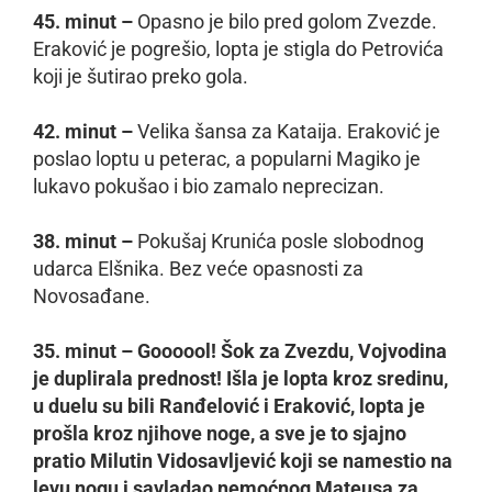
45. minut –
Opasno je bilo pred golom Zvezde.
Eraković je pogrešio, lopta je stigla do Petrovića
koji je šutirao preko gola.
42. minut –
Velika šansa za Kataija. Eraković je
poslao loptu u peterac, a popularni Magiko je
lukavo pokušao i bio zamalo neprecizan.
38. minut –
Pokušaj Krunića posle slobodnog
udarca Elšnika. Bez veće opasnosti za
Novosađane.
35. minut – Goooool! Šok za Zvezdu, Vojvodina
je duplirala prednost! Išla je lopta kroz sredinu,
u duelu su bili Ranđelović i Eraković, lopta je
prošla kroz njihove noge, a sve je to sjajno
pratio Milutin Vidosavljević koji se namestio na
levu nogu i savladao nemoćnog Mateusa za