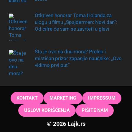
Otkriven honorar Toma Holanda za
ulogu u filmu „Spajdermen: Novi dan“:
Od cifre će vam se zavrteti u glavi
Šta je ovo na dnu mora? Prelep i
mističan prizor zapanjio naučnike: „Ovo
vidimo prvi put“
KONTAKT
MARKETING
IMPRESSUM
USLOVI KORIŠĆENJA
PIŠITE NAM
© 2026 Lajk.rs