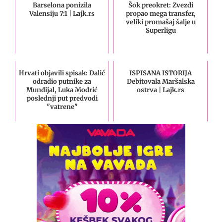
Barselona ponizila
Šok preokret: Zvezdi
Valensiju 7:1 | Lajk.rs
propao mega transfer,
veliki promašaj šalje u
Superligu
Hrvati objavili spisak: Dalić
ISPISANA ISTORIJA
odradio putnike za
Debitovala Maršalska
Mundijal, Luka Modrić
ostrva | Lajk.rs
poslednji put predvodi
"vatrene"