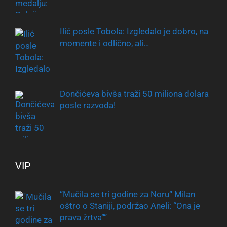
Ilić posle Tobola: Izgledalo je dobro, na
momente i odlično, ali…
Dončićeva bivša traži 50 miliona dolara
posle razvoda!
VIP
“Mučila se tri godine za Noru“ Milan
oštro o Staniji, podržao Aneli: “Ona je
prava žrtva““