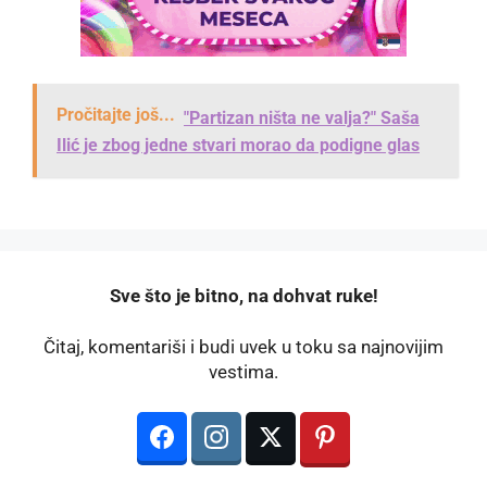
Pročitajte još...
"Partizan ništa ne valja?" Saša
Ilić je zbog jedne stvari morao da podigne glas
️Sve što je bitno, na dohvat ruke!
Čitaj, komentariši i budi uvek u toku sa najnovijim
vestima.