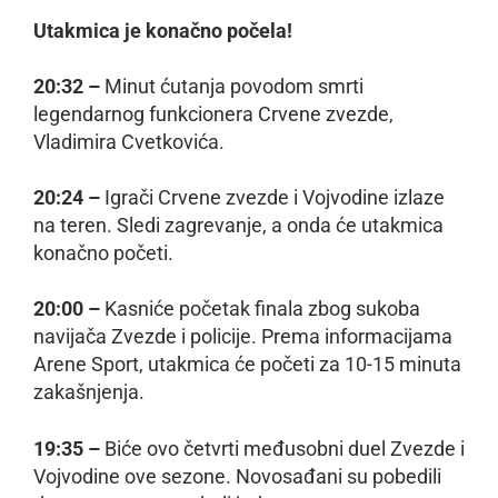
Utakmica je konačno počela!
20:32 –
Minut ćutanja povodom smrti
legendarnog funkcionera Crvene zvezde,
Vladimira Cvetkovića.
20:24 –
Igrači Crvene zvezde i Vojvodine izlaze
na teren. Sledi zagrevanje, a onda će utakmica
konačno početi.
20:00 –
Kasniće početak finala zbog sukoba
navijača Zvezde i policije. Prema informacijama
Arene Sport, utakmica će početi za 10-15 minuta
zakašnjenja.
19:35 –
Biće ovo četvrti međusobni duel Zvezde i
Vojvodine ove sezone. Novosađani su pobedili