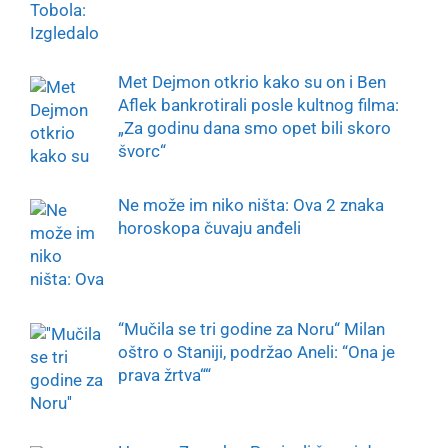
Met Dejmon otkrio kako su on i Ben
Aflek bankrotirali posle kultnog filma:
„Za godinu dana smo opet bili skoro
švorc“
Ne može im niko ništa: Ova 2 znaka
horoskopa čuvaju anđeli
“Mučila se tri godine za Noru“ Milan
oštro o Staniji, podržao Aneli: “Ona je
prava žrtva““