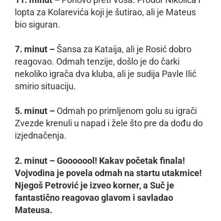
lopta za Kolarevića koji je šutirao, ali je Mateus
bio siguran.
7. minut –
Šansa za Kataija, ali je Rosić dobro
reagovao. Odmah tenzije, došlo je do čarki
nekoliko igrača dva kluba, ali je sudija Pavle Ilić
smirio situaciju.
5. minut –
Odmah po primljenom golu su igrači
Zvezde krenuli u napad i žele što pre da dođu do
izjednačenja.
2. minut – Gooooool! Kakav početak finala!
Vojvodina je povela odmah na startu utakmice!
Njegoš Petrović je izveo korner, a Suč je
fantastično reagovao glavom i savladao
Mateusa.