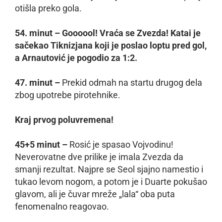
otišla preko gola.
54. minut – Goooool! Vraća se Zvezda! Katai je
sačekao Tiknizjana koji je poslao loptu pred gol,
a Arnautović je pogodio za 1:2.
47. minut –
Prekid odmah na startu drugog dela
zbog upotrebe pirotehnike.
Kraj prvog poluvremena!
45+5 minut –
Rosić je spasao Vojvodinu!
Neverovatne dve prilike je imala Zvezda da
smanji rezultat. Najpre se Seol sjajno namestio i
tukao levom nogom, a potom je i Duarte pokušao
glavom, ali je čuvar mreže „lala“ oba puta
fenomenalno reagovao.