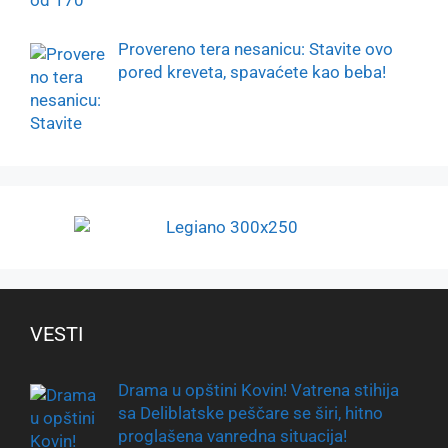
Provereno tera nesanicu: Stavite ovo
pored kreveta, spavaćete kao beba!
VESTI
Drama u opštini Kovin! Vatrena stihija
sa Deliblatske peščare se širi, hitno
proglašena vanredna situacija!