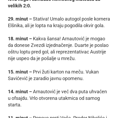
velikih 2:0.
29. minut –
Stativa! Umalo autogol posle kornera
Elšnika, ali je lopta na kraju pogodila okvir gola.
18. minut –
Kakva šansa! Arnautović je mogao
da donese Zvezdi izjednačenje. Duarte je poslao
oštru loptu pred gol, ali reprezentativac Austrije
nije uspeo da je pošalje u mrežu.
15. minut –
Prvi žuti karton na meču. Vukan
Savićević je zaradio javnu opomenu.
14. minut –
Arnautović je već dva puta uhvaćen
u ofsajdu. Vrlo otvorena utakmica od samog
starta.
11. minut –
Ponovo preti Voša. Prodor Nikolića i