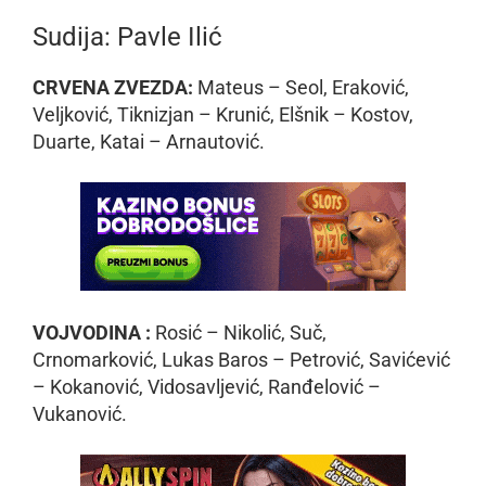
Sudija: Pavle Ilić
CRVENA ZVEZDA:
Mateus – Seol, Eraković,
Veljković, Tiknizjan – Krunić, Elšnik – Kostov,
Duarte, Katai – Arnautović.
VOJVODINA :
Rosić – Nikolić, Suč,
Crnomarković, Lukas Baros – Petrović, Savićević
– Kokanović, Vidosavljević, Ranđelović –
Vukanović.