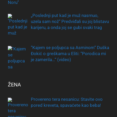
„Poslednji put kad je muž nasrnuo,
uzela sam nož“ Predviđali su joj blistavu
karijeru, a onda joj se gubi svaki trag
“Kajem se poljupca sa Asminom“ Duška
Đokić o greškama u Eliti: “Porodica mi
je zamerila…“ (video)
ŽENA
Provereno tera nesanicu: Stavite ovo
pored kreveta, spavaćete kao beba!