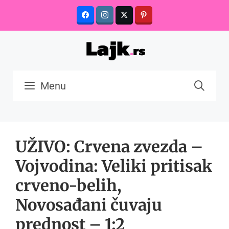
Skip
to
content
Menu
UŽIVO: Crvena zvezda –
Vojvodina: Veliki pritisak
crveno-belih,
Novosađani čuvaju
prednost – 1:2