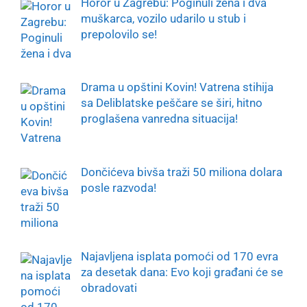
Horor u Zagrebu: Poginuli žena i dva
muškarca, vozilo udarilo u stub i
prepolovilo se!
Drama u opštini Kovin! Vatrena stihija
sa Deliblatske peščare se širi, hitno
proglašena vanredna situacija!
Dončićeva bivša traži 50 miliona dolara
posle razvoda!
Najavljena isplata pomoći od 170 evra
za desetak dana: Evo koji građani će se
obradovati