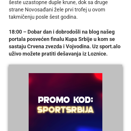
šeste uzastopne duple krune, dok sa druge
strane Novosađani žele prvi trofej u ovom
takmičenju posle šest godina.
18:00 – Dobar dan i dobrodošli na blog našeg
portala posvećen finalu Kupa Srbije u kom se
sastaju Crvena zvezda i Vojvodina. Uz sport.alo
uživo možete pratiti dešavanja iz Loznice.