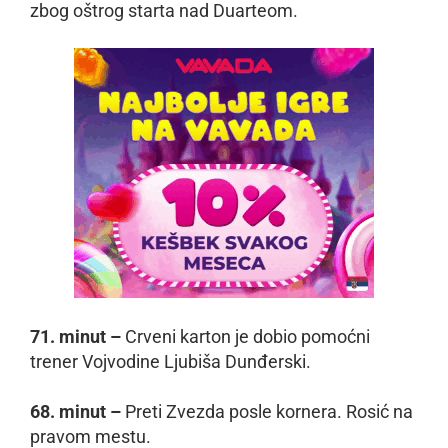
zbog oštrog starta nad Duarteom.
71. minut –
Crveni karton je dobio pomoćni
trener Vojvodine Ljubiša Dunđerski.
68. minut –
Preti Zvezda posle kornera. Rosić na
pravom mestu.