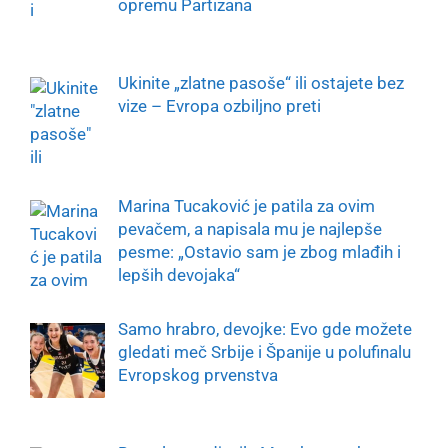
opremu Partizana
Ukinite „zlatne pasoše“ ili ostajete bez
vize – Evropa ozbiljno preti
Marina Tucaković je patila za ovim
pevačem, a napisala mu je najlepše
pesme: „Ostavio sam je zbog mlađih i
lepših devojaka“
Samo hrabro, devojke: Evo gde možete
gledati meč Srbije i Španije u polufinalu
Evropskog prvenstva