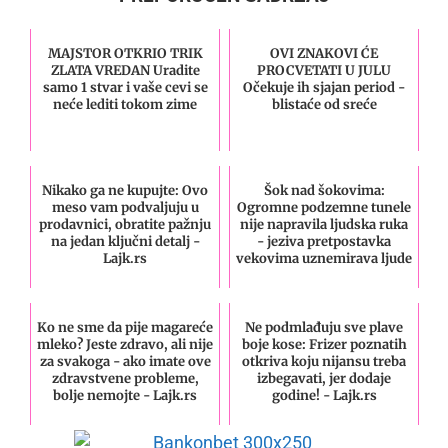
MAJSTOR OTKRIO TRIK
OVI ZNAKOVI ĆE
ZLATA VREDAN Uradite
PROCVETATI U JULU
samo 1 stvar i vaše cevi se
Očekuje ih sjajan period -
neće lediti tokom zime
blistaće od sreće
Nikako ga ne kupujte: Ovo
Šok nad šokovima:
meso vam podvaljuju u
Ogromne podzemne tunele
prodavnici, obratite pažnju
nije napravila ljudska ruka
na jedan ključni detalj -
- jeziva pretpostavka
Lajk.rs
vekovima uznemirava ljude
Ko ne sme da pije magareće
Ne podmlađuju sve plave
mleko? Jeste zdravo, ali nije
boje kose: Frizer poznatih
za svakoga - ako imate ove
otkriva koju nijansu treba
zdravstvene probleme,
izbegavati, jer dodaje
bolje nemojte - Lajk.rs
godine! - Lajk.rs