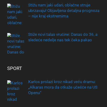
Stižu nam jaki udari, oblačne struje
ubrzavaju! Objavljena detaljna prognoza
– nije kraj ekstremima
Stiže novi talas vrućine: Danas do 36, a
sledeće nedelje nas tek čeka pakao
SPORT
Karlos prolazi kroz nikad veću dramu:
„Alkaras mora da otkaže učešće na US
Openu“