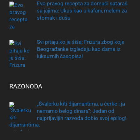
Evo pravog recepta za domaći sataraš
sa jajima: Ukus kao u kafani, melem za
stomak i dušu
Svi pitaju ko je šiša: Frizura zbog koje
Beograđanke izgledaju kao dame iz
luksuznih časopisa!
RAZONODA
„Švalerku kiti dijamantima, a ćerke i ja
nemamo belog dinara“: Jedan od
najprljavijih razvoda dobio svoj epilog!