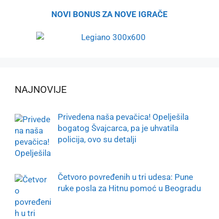
NOVI BONUS ZA NOVE IGRAČE
NAJNOVIJE
Privedena naša pevačica! Opelješila
bogatog Švajcarca, pa je uhvatila
policija, ovo su detalji
Četvoro povređenih u tri udesa: Pune
ruke posla za Hitnu pomoć u Beogradu