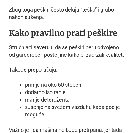
Zbog toga peškiri često deluju “teško” i grubo
nakon sušenja.
Kako pravilno prati peškire
Stručnjaci savetuju da se peškiri peru odvojeno
od garderobe i posteljine kako bi zadržali kvalitet.
Takođe preporučuju:
pranje na oko 60 stepeni
dodatno ispiranje
manje deterdženta
sušenje na svežem vazduhu kada god je
moguće
Važno je i da mašina ne bude pretrpana, jer tada