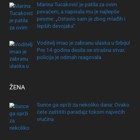
Marina Tucaković je patila za ovim
pevačem, a napisala mu je najlepše
pesme: „Ostavio sam je zbog mlađih i
lepših devojaka“
Voditelj imao je zabranu ulaska u Srbiju!
Pre 14 godina desila se strašna stvar,
policija je odmah reagovala
ŽENA
Sunce ga sprži za nekoliko dana: Ovako
ćete zaštititi paradajz tokom najvećih
vrućina