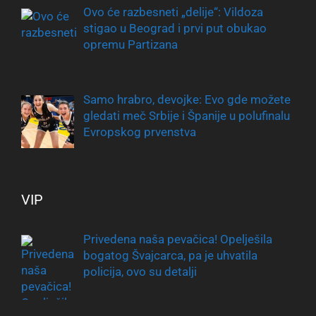
Ovo će razbesneti „delije“: Vildoza
stigao u Beograd i prvi put obukao
opremu Partizana
Samo hrabro, devojke: Evo gde možete
gledati meč Srbije i Španije u polufinalu
Evropskog prvenstva
VIP
Privedena naša pevačica! Opelješila
bogatog Švajcarca, pa je uhvatila
policija, ovo su detalji