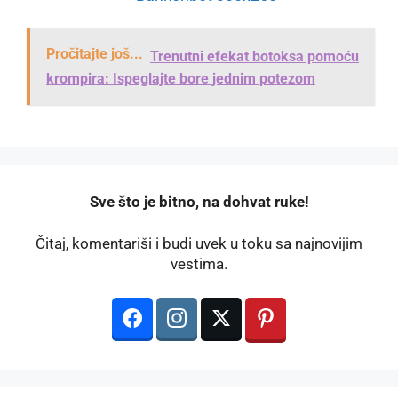
Pročitajte još...
Trenutni efekat botoksa pomoću
krompira: Ispeglajte bore jednim potezom
️Sve što je bitno, na dohvat ruke!
Čitaj, komentariši i budi uvek u toku sa najnovijim
vestima.