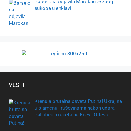
Barselona odjavila Marokance zbog
sukoba u enklavi
VESTI
Krenula brutalna osveta Putina! Ukrajina
u plamenu i ruševinama nakon udara
balističkih raketa na Kijev i Odesu