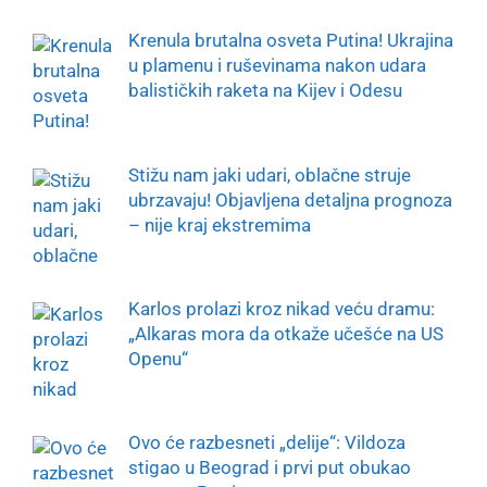
Krenula brutalna osveta Putina! Ukrajina
u plamenu i ruševinama nakon udara
balističkih raketa na Kijev i Odesu
Stižu nam jaki udari, oblačne struje
ubrzavaju! Objavljena detaljna prognoza
– nije kraj ekstremima
Karlos prolazi kroz nikad veću dramu:
„Alkaras mora da otkaže učešće na US
Openu“
Ovo će razbesneti „delije“: Vildoza
stigao u Beograd i prvi put obukao