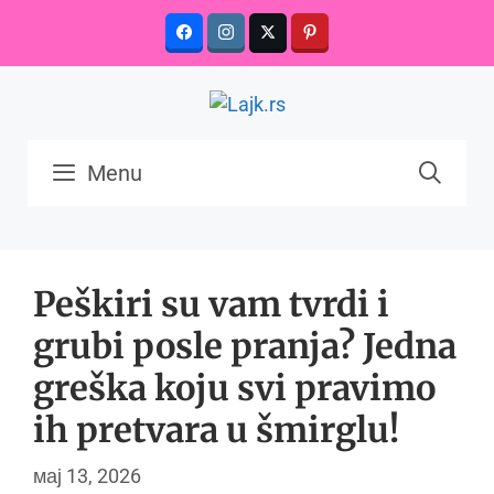
Skip
to
content
Menu
Peškiri su vam tvrdi i
grubi posle pranja? Jedna
greška koju svi pravimo
ih pretvara u šmirglu!
мај 13, 2026