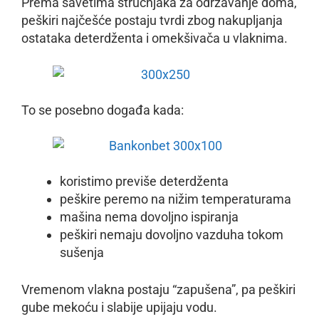
Prema savetima stručnjaka za održavanje doma,
peškiri najčešće postaju tvrdi zbog nakupljanja
ostataka deterdženta i omekšivača u vlaknima.
To se posebno događa kada:
koristimo previše deterdženta
peškire peremo na nižim temperaturama
mašina nema dovoljno ispiranja
peškiri nemaju dovoljno vazduha tokom
sušenja
Vremenom vlakna postaju “zapušena”, pa peškiri
gube mekoću i slabije upijaju vodu.