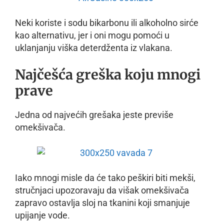
Neki koriste i sodu bikarbonu ili alkoholno sirće
kao alternativu, jer i oni mogu pomoći u
uklanjanju viška deterdženta iz vlakana.
Najčešća greška koju mnogi
prave
Jedna od najvećih grešaka jeste previše
omekšivača.
Iako mnogi misle da će tako peškiri biti mekši,
stručnjaci upozoravaju da višak omekšivača
zapravo ostavlja sloj na tkanini koji smanjuje
upijanje vode.