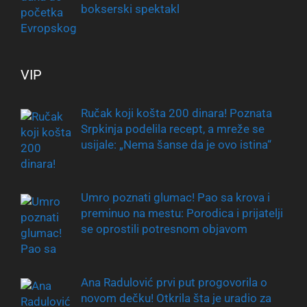
bokserski spektakl
VIP
Ručak koji košta 200 dinara! Poznata
Srpkinja podelila recept, a mreže se
usijale: „Nema šanse da je ovo istina“
Umro poznati glumac! Pao sa krova i
preminuo na mestu: Porodica i prijatelji
se oprostili potresnom objavom
Ana Radulović prvi put progovorila o
novom dečku! Otkrila šta je uradio za