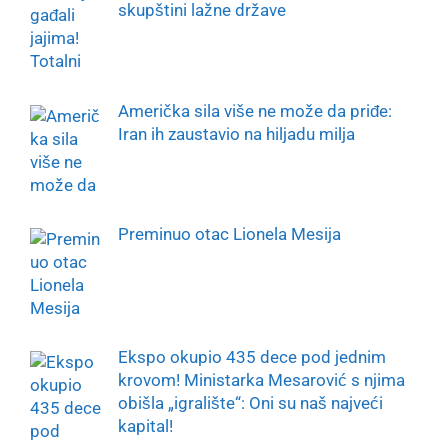
skupštini lažne države
Američka sila više ne može da priđe:
Iran ih zaustavio na hiljadu milja
Preminuo otac Lionela Mesija
Ekspo okupio 435 dece pod jednim
krovom! Ministarka Mesarović s njima
obišla „igralište“: Oni su naš najveći
kapital!