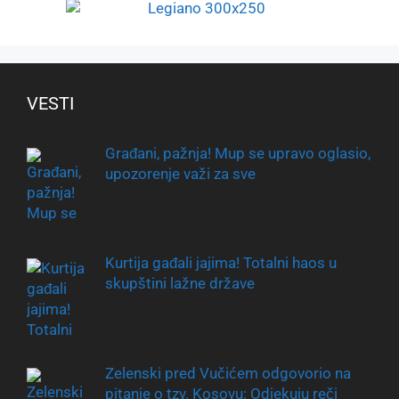
VESTI
Građani, pažnja! Mup se upravo oglasio,
upozorenje važi za sve
Kurtija gađali jajima! Totalni haos u
skupštini lažne države
Zelenski pred Vučićem odgovorio na
pitanje o tzv. Kosovu: Odjekuju reči