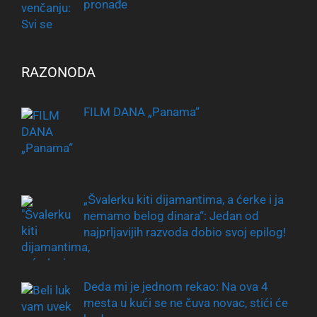
pronađe
RAZONODA
FILM DANA „Panama“
„Švalerku kiti dijamantima, a ćerke i ja
nemamo belog dinara“: Jedan od
najprljavijih razvoda dobio svoj epilog!
Deda mi je jednom rekao: Na ova 4
mesta u kući se ne čuva novac, stići će