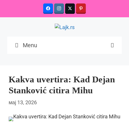
Skip
to
content
Menu
Kakva uvertira: Kad Dejan
Stanković citira Mihu
мај 13, 2026