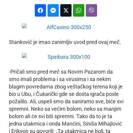
Stanković je imao zanimljiv uvod pred ovaj meč.
-Pričali smo pred meč sa Novim Pazarom da
smo imali problema i sa virusima i sa nekim
blagim povredama zbog veštačkog terena koji je
bio u Ubu, i Čukarički gde se dosta igrača posle
požalilo. Ali, uspeli smo da saniramo sve, biće svi
spremni. Neko sa većim bolom, neko sa manjim
bolom ali će svi biti spremni. Tako da to je ta
jedna utakmica i onda Manćini, Siniša Mihajlović
i Erikson su govorili: „Ta utakmica ne boli, ta