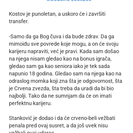
Kostov je punoletan, a uskoro će i završiti
transfer.
-Samo da ga Bog čuva i da bude zdrav. Da ga
mimoiđu sve povrede koje mogu, a on će svoju
karijeru napraviti, već je pravi. Kada sam došao
na njega nisam gledao kao na bonus igrača,
gledao sam ga kao seniora iako je tek sada
napunio 18 godina. Gledao sam na njega kao na
odraslog momka koji zna šta je odgovornost, šta
je Crvena zvezda, šta treba da uradi da bi bio
najbolji. Tako da ne sumnjam da će on imati
perfektnu karijeru.
Stanković je dodao i da će crveno-beli vežbati
penala pred ovaj susret, a da još uvek nisu
vežbali ovaj udarac…