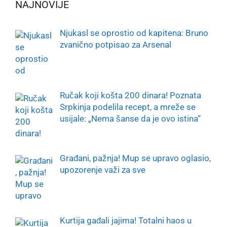
NAJNOVIJE
Njukasl se oprostio od kapitena: Bruno
zvanično potpisao za Arsenal
Ručak koji košta 200 dinara! Poznata
Srpkinja podelila recept, a mreže se
usijale: „Nema šanse da je ovo istina“
Građani, pažnja! Mup se upravo oglasio,
upozorenje važi za sve
Kurtija gađali jajima! Totalni haos u