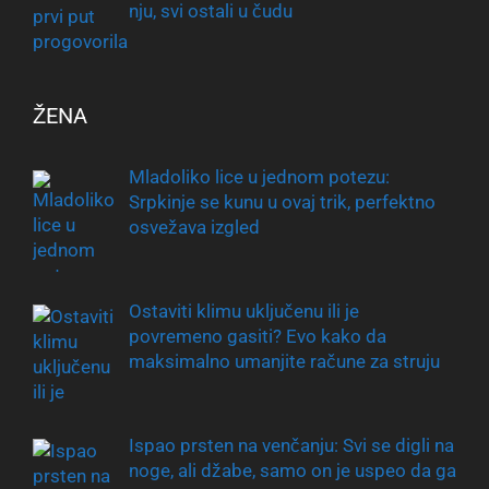
nju, svi ostali u čudu
ŽENA
Mladoliko lice u jednom potezu:
Srpkinje se kunu u ovaj trik, perfektno
osvežava izgled
Ostaviti klimu uključenu ili je
povremeno gasiti? Evo kako da
maksimalno umanjite račune za struju
Ispao prsten na venčanju: Svi se digli na
noge, ali džabe, samo on je uspeo da ga