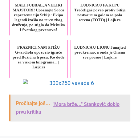
MALI FUDBAL, A VELIKI
LUDNICA U FA KUPU
MAJSTORI! Upoznajte Socca
Trećeligaš poveo protiv Sitija
reprezentaciju Srbije: Ekipa
nestvarnim golom sa pola
legendi izašla na teren zbog
terena (FOTO) | Lajk.rs
druženja, pa stigla do Meksika
i Svetskog prvenstva!
PRAZNICI NAM STIŽU
LUDNICA U LIONU Junajted
Gvardiola upozorio igrače
preokrenuo, a onda je Onana
pred Božićnu trpezu: Ko dođe
sve prosuo | Lajk.rs
sa viškom kilograma... |
Lajk.rs
Pročitajte još...
"Mora brže..." Stanković dobio
prvu kritiku