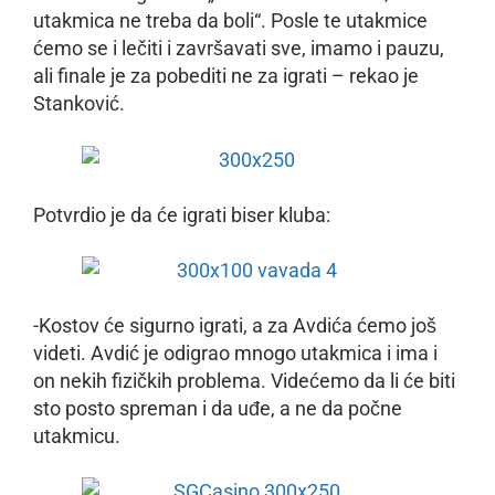
utakmica ne treba da boli“. Posle te utakmice
ćemo se i lečiti i završavati sve, imamo i pauzu,
ali finale je za pobediti ne za igrati – rekao je
Stanković.
Potvrdio je da će igrati biser kluba:
-Kostov će sigurno igrati, a za Avdića ćemo još
videti. Avdić je odigrao mnogo utakmica i ima i
on nekih fizičkih problema. Videćemo da li će biti
sto posto spreman i da uđe, a ne da počne
utakmicu.