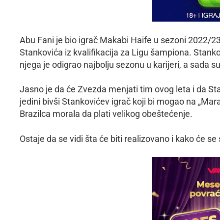
Abu Fani je bio igrač Makabi Haife u sezoni 2022/23,
Stankovića iz kvalifikacija za Ligu šampiona. Stank
njega je odigrao najbolju sezonu u karijeri, a sada
Jasno je da će Zvezda menjati tim ovog leta i da S
jedini bivši Stankovićev igrač koji bi mogao na „Mar
Brazilca morala da plati velikog obeštećenje.
Ostaje da se vidi šta će biti realizovano i kako će se 