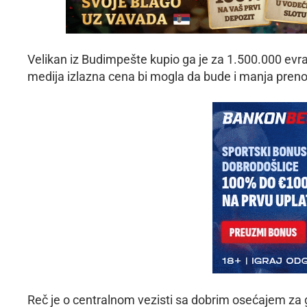
Velikan iz Budimpešte kupio ga je za 1.500.000 ev
medija izlazna cena bi mogla da bude i manja prenos
Reč je o centralnom vezisti sa dobrim osećajem za g