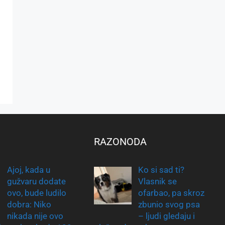
RAZONODA
Ajoj, kada u
Ko si sad ti?
gužvaru dodate
Vlasnik se
ovo, bude ludilo
ofarbao, pa skroz
dobra: Niko
zbunio svog psa
nikada nije ovo
– ljudi gledaju i