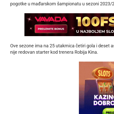
pogotke u mađarskom šampionatu u sezoni 2023/24,
Ove sezone ima na 25 utakmica četiri gola i deset a
nije redovan starter kod trenera Robija Kina.