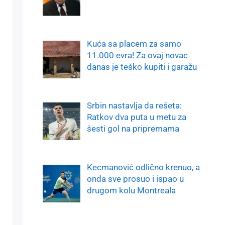
Kuća sa placem za samo
11.000 evra! Za ovaj novac
danas je teško kupiti i garažu
Srbin nastavlja da rešeta:
Ratkov dva puta u metu za
šesti gol na pripremama
Kecmanović odlično krenuo, a
onda sve prosuo i ispao u
drugom kolu Montreala