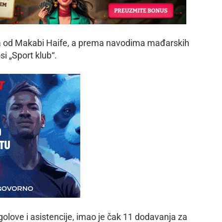
ra od Makabi Haife, a prema navodima mađarskih
i „Sport klub“.
olove i asistencije, imao je čak 11 dodavanja za