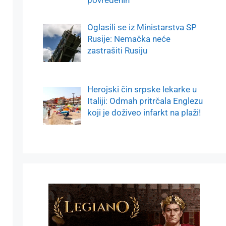
Oglasili se iz Ministarstva SP
Rusije: Nemačka neće
zastrašiti Rusiju
Herojski čin srpske lekarke u
Italiji: Odmah pritrčala Englezu
koji je doživeo infarkt na plaži!