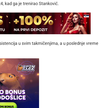
 kad ga je trenirao Stanković.
sistencija u svim takmičenjima, a u poslednje vreme