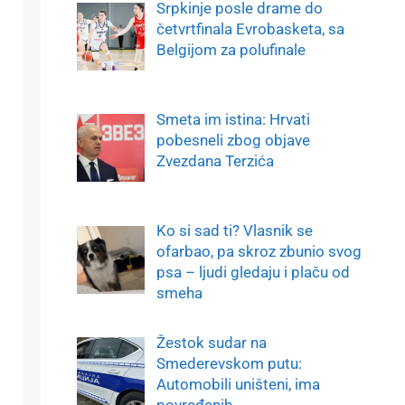
Srpkinje posle drame do
četvrtfinala Evrobasketa, sa
Belgijom za polufinale
Smeta im istina: Hrvati
pobesneli zbog objave
Zvezdana Terzića
Ko si sad ti? Vlasnik se
ofarbao, pa skroz zbunio svog
psa – ljudi gledaju i plaču od
smeha
Žestok sudar na
Smederevskom putu:
Automobili uništeni, ima
povređenih