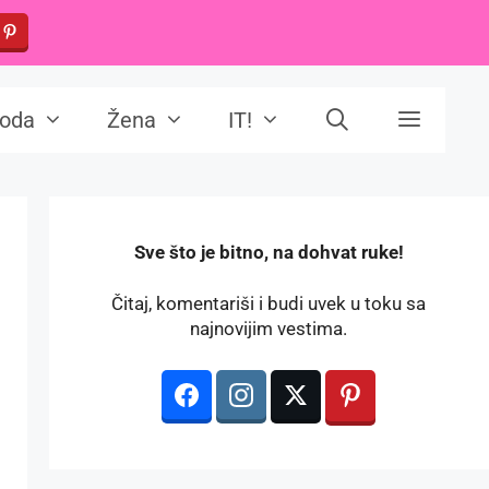
oda
Žena
IT!
️Sve što je bitno, na dohvat ruke!
Čitaj, komentariši i budi uvek u toku sa
najnovijim vestima.