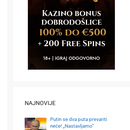
NAJNOVIJE
Putin se dva puta prevariti
neće! „Nastavljamo“