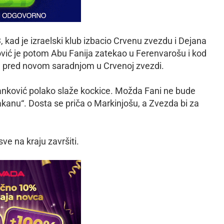
 kad je izraelski klub izbacio Crvenu zvezdu i Dejana
ović je potom Abu Fanija zatekao u Ferenvarošu i kod
 su pred novom saradnjom u Crvenoj zvezdi.
tanković polako slaže kockice. Možda Fani ne bude
akanu“. Dosta se priča o Markinjošu, a Zvezda bi za
sve na kraju završiti.