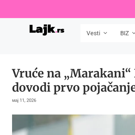
Skip
to
content
Vesti
BIZ
Vruće na „Marakani“ 
dovodi prvo pojačanje
мај 11, 2026