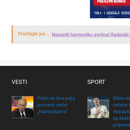
Pročitajte još...
Napunili harmoniku evrima! Radonjić, 
VESTI
SPORT
Putin se dva puta
Srbin na
prevariti neće!
rešeta:
„Nastavljamo“
dva put
za šesti
pripre