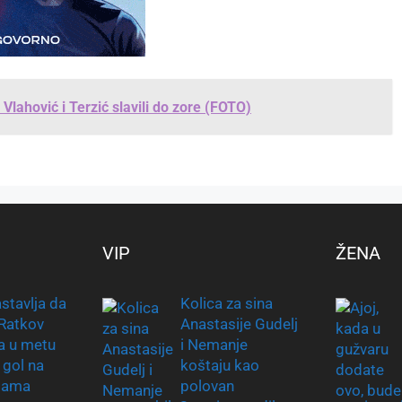
Vlahović i Terzić slavili do zore (FOTO)
VIP
ŽENA
stavlja da
Kolica za sina
 Ratkov
Anastasije Gudelj
a u metu
i Nemanje
 gol na
koštaju kao
mama
polovan