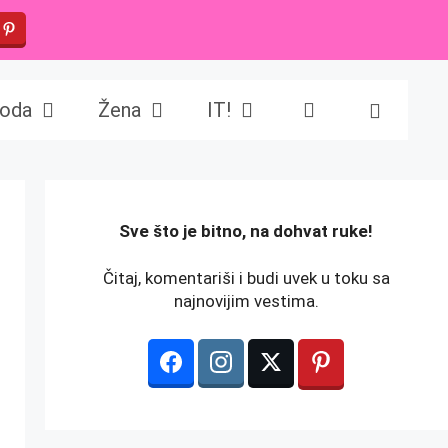
oda
Žena
IT!
️Sve što je bitno, na dohvat ruke!
Čitaj, komentariši i budi uvek u toku sa
najnovijim vestima.