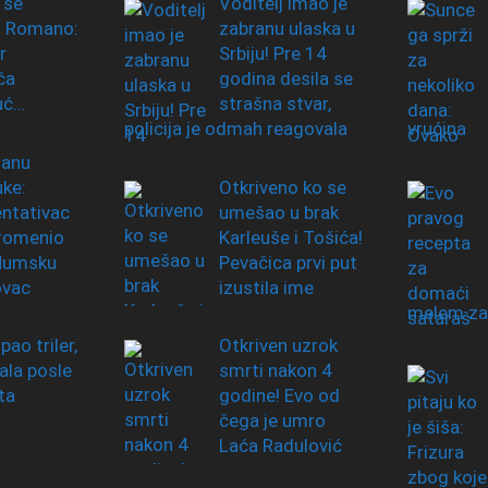
 se
Voditelj imao je
o Romano:
zabranu ulaska u
r
Srbiju! Pre 14
ća
godina desila se
uć…
strašna stvar,
policija je odmah reagovala
vrućina
zanu
uke:
Otkriveno ko se
ntativac
umešao u brak
promenio
Karleuše i Tošića!
 Humsku
Pevačica prvi put
ovac
izustila ime
melem za
ipao triler,
Otkriven uzrok
ala posle
smrti nakon 4
ta
godine! Evo od
čega je umro
Laća Radulović