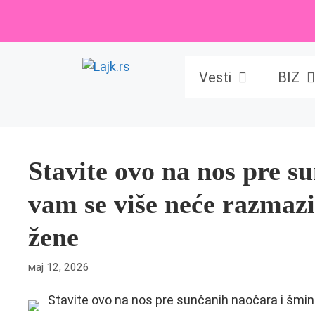
Skip
to
content
Vesti
BIZ
Stavite ovo na nos pre s
vam se više neće razmazi
žene
мај 12, 2026