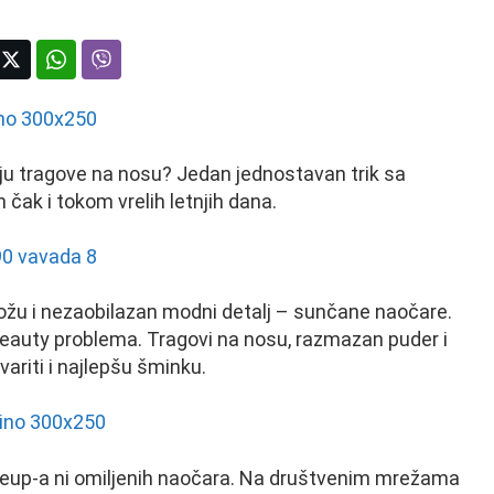
ju tragove na nosu? Jedan jednostavan trik sa
k i tokom vrelih letnjih dana.
 kožu i nezaobilazan modni detalj – sunčane naočare.
 beauty problema. Tragovi na nosu, razmazan puder i
riti i najlepšu šminku.
keup-a ni omiljenih naočara. Na društvenim mrežama