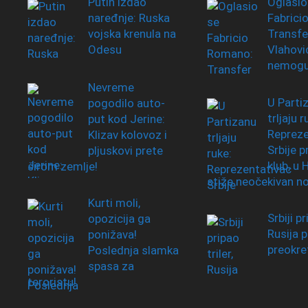
Putin izdao
Oglasio
naređnje: Ruska
Fabrici
vojska krenula na
Transfe
Odesu
Vlahovi
nemog
Nevreme
U Parti
pogodilo auto-
trljaju r
put kod Jerine:
Repreze
Klizav kolovoz i
Srbije 
pljuskovi prete
klub, u
širom zemlje!
stiže neočekivan n
Kurti moli,
Srbiji pr
opozicija ga
Rusija p
ponižava!
preokre
Poslednja slamka
spasa za
teroristu!