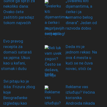
Sunce ga sprži za
„Švalerku kiti
nekoliko dana:
dijamantima, a
Ovako ćete
ćerke i ja
zaštititi paradajz
nemamo belog
tokom najvećih
dinara“: Jedan od
najprljavijih razvoda dobio
svoj epilog!
Evo pravog
recepta za
Deda mi je
domaći sataraš
jednom rekao: Na
sa jajima: Ukus
ova 4 mesta u
kao u kafani,
kući se ne čuva
 stomak i dušu
novac, stići će
beda
Svi pitaju ko je
šiša: Frizura zbog
Reklame vas
koje
izluđuju? Većina
Beograđanke
korisnika
izgledaju kao
Androida nikada