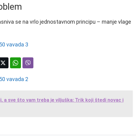
roblem
 zasniva se na vrlo jednostavnom principu – manje vlage
 a sve što vam treba je viljuška: Trik koji štedi novac i