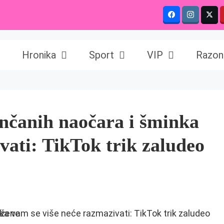
Hronika
Sport
VIP
Razon
unčanih naočara i šminka
vati: TikTok trik zaludeo