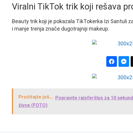
Viralni TikTok trik koji rešava p
Beauty trik koji je pokazala TikTokerka Izi Santuli
i manje trenja znače dugotrajniji makeup.
Pročitajte još...
Popravite rajsferšlus za 10 sekundi,
živce (FOTO)