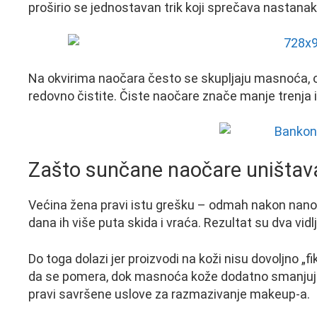
proširio se jednostavan trik koji sprečava nastana
Na okvirima naočara često se skupljaju masnoća, os
redovno čistite. Čiste naočare znače manje trenja i 
Zašto sunčane naočare uništav
Većina žena pravi istu grešku – odmah nakon nanoš
dana ih više puta skida i vraća. Rezultat su dva vi
Do toga dolazi jer proizvodi na koži nisu dovoljno „f
da se pomera, dok masnoća kože dodatno smanjuje
pravi savršene uslove za razmazivanje makeup-a.