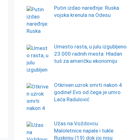
Putin izdao naređnje: Ruska
vojska krenula na Odesu
Umesto rasta, u julu izgubljeno
23.000 radnih mesta: Hladan
tuš za američku ekonomiju
Otkriven uzrok smrti nakon 4
godine! Evo od čega je umro
Laća Radulović
Užas na Voždovcu:
Maloletnice napale i tukle
Ruskinju (19) dok joj nisu