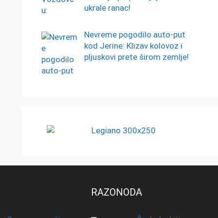
ukrale ranac!
Nevreme pogodilo auto-put
kod Jerine: Klizav kolovoz i
pljuskovi prete širom zemlje!
RAZONODA