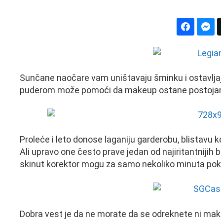
Sunčane naočare vam uništavaju šminku i ostavlja
puderom može pomoći da makeup ostane postojan ča
Proleće i leto donose laganiju garderobu, blistavu
Ali upravo one često prave jedan od najiritantnijih
skinut korektor mogu za samo nekoliko minuta pokva
Dobra vest je da ne morate da se odreknete ni ma