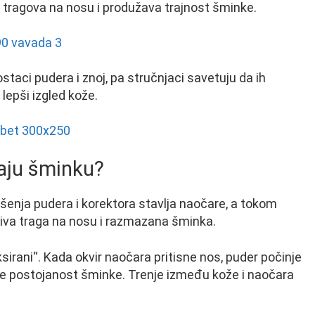
k tragova na nosu i produžava trajnost šminke.
taci pudera i znoj, pa stručnjaci savetuju da ih
lepši izgled kože.
aju šminku?
enja pudera i korektora stavlja naočare, a tokom
dljiva traga na nosu i razmazana šminka.
iksirani“. Kada okvir naočara pritisne nos, puder počinje
 postojanost šminke. Trenje između kože i naočara