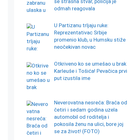
se strašna stvar, policija je
odmah reagovala
U Partizanu trljaju ruke:
Reprezentativac Srbije
promenio klub, u Humsku stiže
neočekivan novac
Otkriveno ko se umešao u brak
Karleuše i Tošića! Pevačica prvi
put izustila ime
Neverovatna nesreća: Braća od
četiri i sedam godina uzela
automobil od roditelja i
pokosila ženu na ulici, bore joj
se za život! (FOTO)