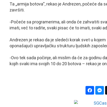
Ta „armija botova“, rekao je Andrezen, počeće da se
završiti.
-Počeće sa programerima, ali onda će zahvatiti svak
imati, već to radite, svaki pisac će to imati, svaki a
Andrezen je rekao da je sledeći korak svet u kojem s
oponašajući upravljačku strukturu ljudskih zaposle
-Ovo tek sada počinje, ali mislim da će za godinu d
kojih svaki ima svojih 10 do 20 botova – rekao je on