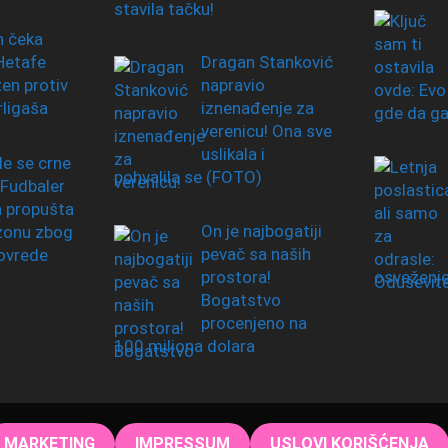
stavila tačku!
n čeka
Hetafe
Dragan Stanković
en protiv
napravio
rligaša
iznenađenje za
verenicu! Ona sve
uslikala i
le se crne
pohvalila se (FOTO)
 Fudbaler
 propušta
On je najbogatiji
zonu zbog
pevač sa naših
ovrede
prostora!
osveženj
Bogatstvo
procenjeno na
100 miliona dolara
MARKETING
IMPRESSUM
USLOVI KORIŠĆENJA