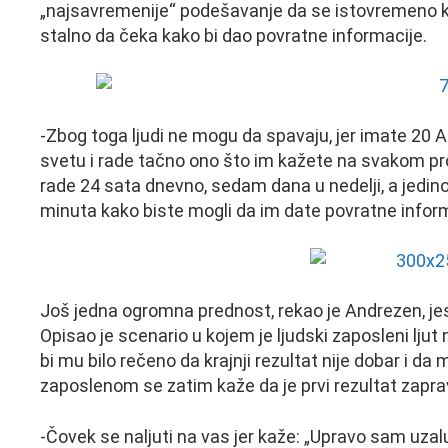
„najsavremenije“ podešavanje da se istovremeno ko
stalno da čeka kako bi dao povratne informacije.
-Zbog toga ljudi ne mogu da spavaju, jer imate 20 AI
svetu i rade tačno ono što im kažete na svakom proje
rade 24 sata dnevno, sedam dana u nedelji, a jedin
minuta kako biste mogli da im date povratne infor
Još jedna ogromna prednost, rekao je Andrezen, jes
Opisao je scenario u kojem je ljudski zaposleni lju
bi mu bilo rečeno da krajnji rezultat nije dobar i d
zaposlenom se zatim kaže da je prvi rezultat zapravo
-Čovek se naljuti na vas jer kaže: „Upravo sam uzal