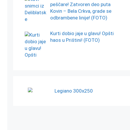
peščare! Zatvoren deo puta
Kovin – Bela Crkva, grade se
odbrambene linije! (FOTO)
Kurti dobio jaje u glavu! Opšti
haos u Prištini! (FOTO)