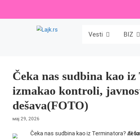
Skip
to
content
Vesti
BIZ
Čeka nas sudbina kao iz
izmakao kontroli, javnost
dešava(FOTO)
мај 29, 2026