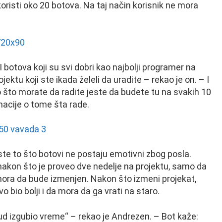
risti oko 20 botova. Na taj način korisnik ne mora
 botova koji su svi dobri kao najbolji programer na
ktu koji ste ikada želeli da uradite – rekao je on. – I
o što morate da radite jeste da budete tu na svakih 10
macije o tome šta rade.
te to što botovi ne postaju emotivni zbog posla.
t nakon što je proveo dve nedelje na projektu, samo da
a mora da bude izmenjen. Nakon što izmeni projekat,
 bio bolji i da mora da ga vrati na staro.
ud izgubio vreme“ – rekao je Andrezen. – Bot kaže: