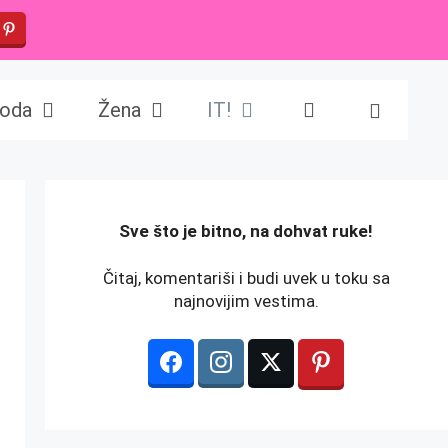
oda
Žena
IT!
️Sve što je bitno, na dohvat ruke!
Čitaj, komentariši i budi uvek u toku sa
najnovijim vestima.