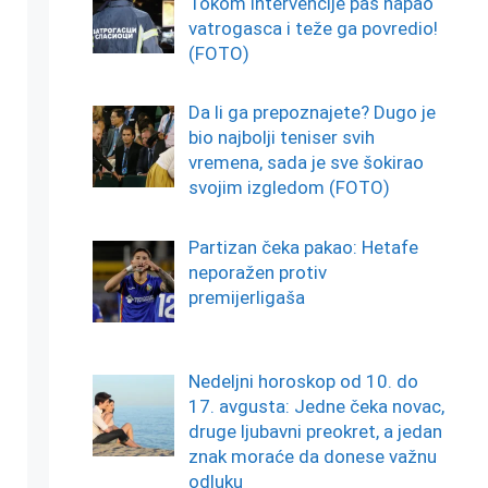
Tokom intervencije pas napao
vatrogasca i teže ga povredio!
(FOTO)
Da li ga prepoznajete? Dugo je
bio najbolji teniser svih
vremena, sada je sve šokirao
svojim izgledom (FOTO)
Partizan čeka pakao: Hetafe
neporažen protiv
premijerligaša
Nedeljni horoskop od 10. do
17. avgusta: Jedne čeka novac,
druge ljubavni preokret, a jedan
znak moraće da donese važnu
odluku