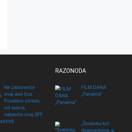
RAZONODA
Ne zaboravite
FILM DANA
ovaj deo lica:
„Panama“
Posebno strada
od sunca,
nabavite ovaj SPF
aštitili
„Švalerku kiti
dijamantima, a