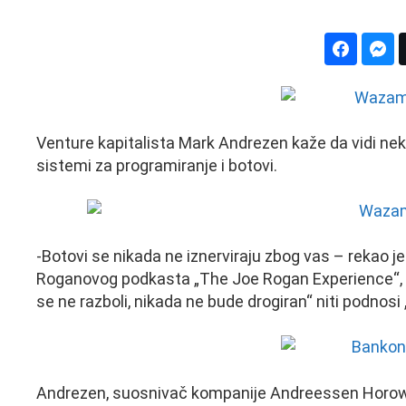
Venture kapitalista Mark Andrezen kaže da vidi nek
sistemi za programiranje i botovi.
-Botovi se nikada ne iznerviraju zbog vas – reka
Roganovog podkasta „The Joe Rogan Experience“, d
se ne razboli, nikada ne bude drogiran“ niti podnosi
Andrezen, suosnivač kompanije Andreessen Horowitz,