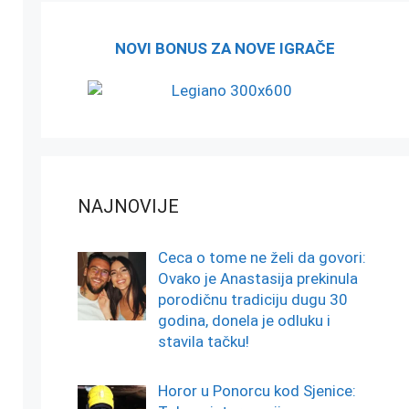
NOVI BONUS ZA NOVE IGRAČE
NAJNOVIJE
Ceca o tome ne želi da govori:
Ovako je Anastasija prekinula
porodičnu tradiciju dugu 30
godina, donela je odluku i
stavila tačku!
Horor u Ponorcu kod Sjenice: