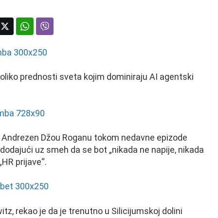
oliko prednosti sveta kojim dominiraju AI agentski
o je Andrezen Džou Roganu tokom nedavne epizode
odajući uz smeh da se bot „nikada ne napije, nikada
 „HR prijave“.
 rekao je da je trenutno u Silicijumskoj dolini