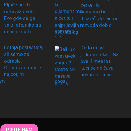
Ključ sam ti
ćerke i ja
ostavila ovde:
nemamo belog
Evo gde da ga
dinara“: Jedan od
sakrijete, niko ga
najprljavijih razvoda dobio
neće ukrasti
svoj epilog!
Letnja poslastica,
Deda mi je
ali samo za
jednom rekao: Na
odrasle:
ova 4 mesta u
Oduševite goste
kući se ne čuva
najboljim
novac, stići će
em
beda
PIŠITE NAM