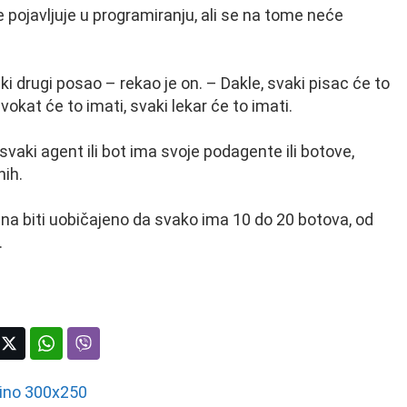
 pojavljuje u programiranju, ali se na tome neće
i drugi posao – rekao je on. – Dakle, svaki pisac će to
dvokat će to imati, svaki lekar će to imati.
vaki agent ili bot ima svoje podagente ili botove,
nih.
ana biti uobičajeno da svako ima 10 do 20 botova, od
.