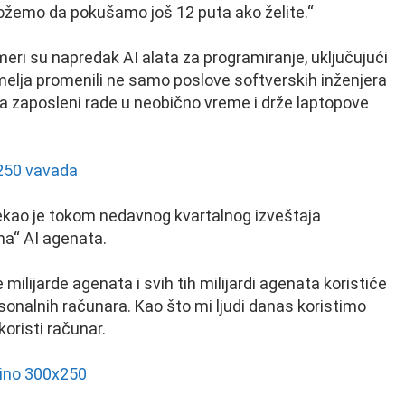
možemo da pokušamo još 12 puta ako želite.“
eri su napredak AI alata za programiranje, uključujući
melja promenili ne samo poslove softverskih inženjera
da zaposleni rade u neobično vreme i drže laptopove
ekao je tokom nedavnog kvartalnog izveštaja
ma“ AI agenata.
milijarde agenata i svih tih milijardi agenata koristiće
ersonalnih računara. Kao što mi ljudi danas koristimo
koristi računar.