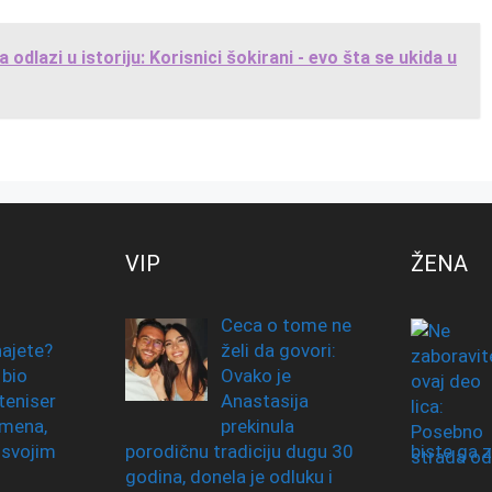
 odlazi u istoriju: Korisnici šokirani - evo šta se ukida u
VIP
ŽENA
Ceca o tome ne
ajete?
želi da govori:
 bio
Ovako je
 teniser
Anastasija
emena,
prekinula
 svojim
porodičnu tradiciju dugu 30
biste ga z
godina, donela je odluku i