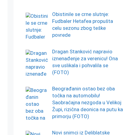
Obistinile se crne slutnje:
Fudbaler Hetafea propušta
celu sezonu zbog teške
povrede
Dragan Stanković napravio
iznenađenje za verenicu! Ona
sve uslikala i pohvalila se
(FOTO)
Beograđanin ostao bez oba
točka na automobilu!
Saobraćajna nezgoda u Velikoj
Župi, rizična deonica na putu ka
primorju (FOTO)
Novi snimci iz Deliblatske