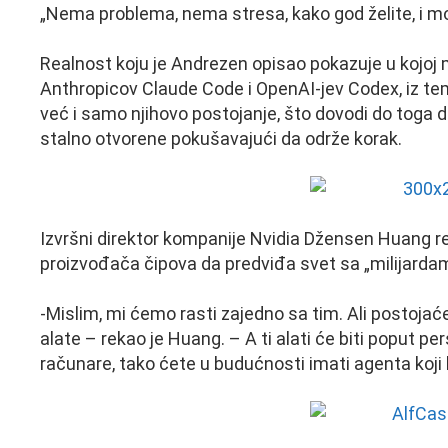
„Nema problema, nema stresa, kako god želite, i 
Realnost koju je Andrezen opisao pokazuje u kojoj m
Anthropicov Claude Code i OpenAI-jev Codex, iz te
već i samo njihovo postojanje, što dovodi do toga 
stalno otvorene pokušavajući da održe korak.
Izvršni direktor kompanije Nvidia Džensen Huang r
proizvođača čipova da predviđa svet sa „milijarda
-Mislim, mi ćemo rasti zajedno sa tim. Ali postojaće 
alate – rekao je Huang. – A ti alati će biti poput p
računare, tako ćete u budućnosti imati agenta koji 