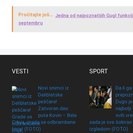
Pročitajte još...
Jedna od najpoznatijih Gugl funkcija
septembru
VESTI
SPORT
Novi snimci iz
Da li ga
Deliblatske
prepozn
peščare!
Dugo je
Zatvoren deo
najbolji
puta Kovin – Bela
svih vr
Crkva, grade se odbrambene
sada je sve šokirao
linije! (FOTO)
izgledom (FOTO)