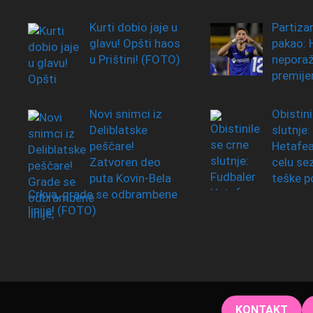
Kurti dobio jaje u
Partiza
glavu! Opšti haos
pakao: 
u Prištini! (FOTO)
neporaž
premije
Novi snimci iz
Obistini
Deliblatske
slutnje:
peščare!
Hetafea
Zatvoren deo
celu se
puta Kovin-Bela
teške p
Crkva, grade se odbrambene
linije! (FOTO)
KONTAKT