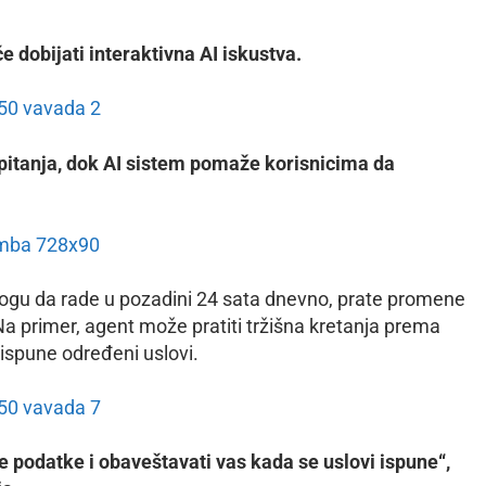
e dobijati interaktivna AI iskustva.
 pitanja, dok AI sistem pomaže korisnicima da
 mogu da rade u pozadini 24 sata dnevno, prate promene
 Na primer, agent može pratiti tržišna kretanja prema
ispune određeni uslovi.
ne podatke i obaveštavati vas kada se uslovi ispune“,