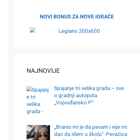
NOVI BONUS ZA NOVE IGRAČE
NAJNOVIJE
Spajanje tri velika grada – sve
o gradnji autoputa
„Vojvođansko P“
„Branio mi je da pevam i nije mi
dao da idem u školu“: Pevačica