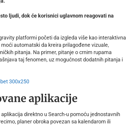
ja.
esto ljudi, dok će korisnici uglavnom reagovati na
avity platformi početi da izgleda više kao interaktivna
e moći automatski da kreira prilagođene vizuale,
sničkih pitanja. Na primer, pitanje o crnim rupama
jašnjava taj fenomen, uz mogućnost dodatnih pitanja i
ovane aplikacije
i aplikacija direktno u Search-u pomoću jednostavnih
 recimo, planer obroka povezan sa kalendarom ili