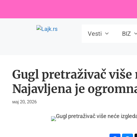
Skip
to
content
Vesti
BIZ
Gugl pretraživač više 
Najavljena je ogrom
мај 20, 2026