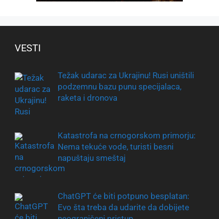
VESTI
Težak udarac za Ukrajinu! Rusi uništili
podzemnu bazu punu specijalaca,
raketa i dronova
Katastrofa na crnogorskom primorju:
Nema tekuće vode, turisti besni
napuštaju smeštaj
ChatGPT će biti potpuno besplatan:
Evo šta treba da udarite da dobijete
neograničeni pristup