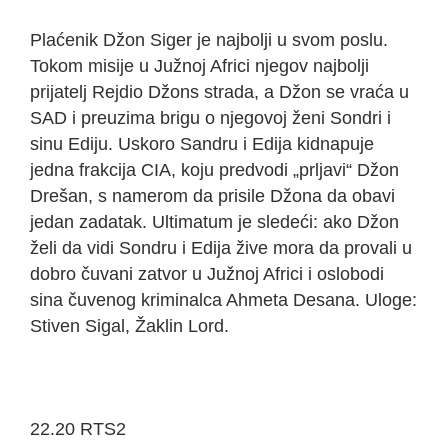
Plaćenik Džon Siger je najbolji u svom poslu.
Tokom misije u Južnoj Africi njegov najbolji
prijatelj Rejdio Džons strada, a Džon se vraća u
SAD i preuzima brigu o njegovoj ženi Sondri i
sinu Ediju. Uskoro Sandru i Edija kidnapuje
jedna frakcija CIA, koju predvodi „prljavi“ Džon
Drešan, s namerom da prisile Džona da obavi
jedan zadatak. Ultimatum je sledeći: ako Džon
želi da vidi Sondru i Edija žive mora da provali u
dobro čuvani zatvor u Južnoj Africi i oslobodi
sina čuvenog kriminalca Ahmeta Desana. Uloge:
Stiven Sigal, Žaklin Lord.
22.20 RTS2