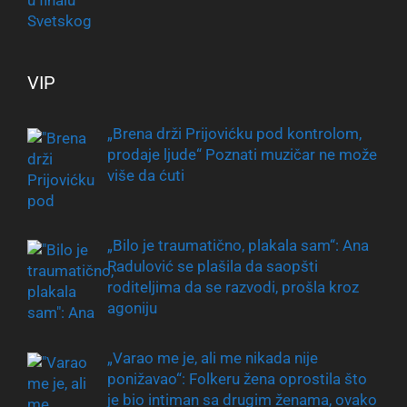
VIP
„Brena drži Prijovićku pod kontrolom,
prodaje ljude“ Poznati muzičar ne može
više da ćuti
„Bilo je traumatično, plakala sam“: Ana
Radulović se plašila da saopšti
roditeljima da se razvodi, prošla kroz
agoniju
„Varao me je, ali me nikada nije
ponižavao“: Folkeru žena oprostila što
je bio intiman sa drugim ženama, ovako