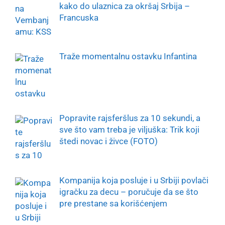
kako do ulaznica za okršaj Srbija –
Francuska
Traže momentalnu ostavku Infantina
Popravite rajsferšlus za 10 sekundi, a
sve što vam treba je viljuška: Trik koji
štedi novac i živce (FOTO)
Kompanija koja posluje i u Srbiji povlači
igračku za decu – poručuje da se što
pre prestane sa korišćenjem