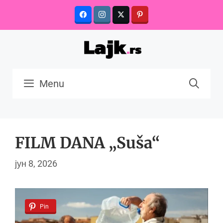
Skip
to
content
Menu
FILM DANA „Suša“
јун 8, 2026
Pin