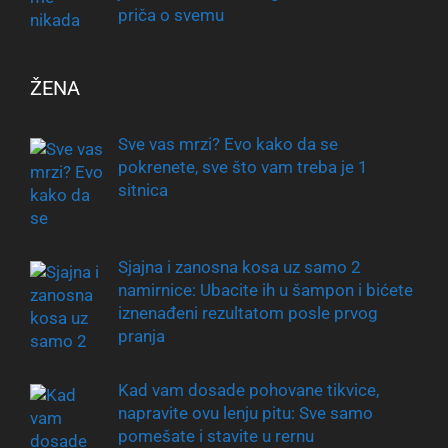
priča o svemu
ŽENA
Sve vas mrzi? Evo kako da se
pokrenete, sve što vam treba je 1
sitnica
Sjajna i zanosna kosa uz samo 2
namirnice: Ubacite ih u šampon i bićete
iznenađeni rezultatom posle prvog
pranja
Kad vam dosade pohovane tikvice,
napravite ovu lenju pitu: Sve samo
pomešate i stavite u rernu