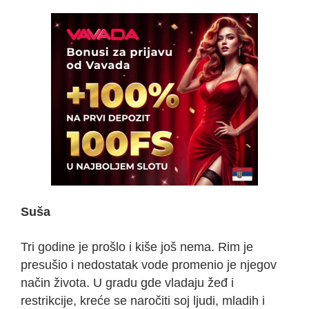
Suša
Tri godine je prošlo i kiše još nema. Rim je
presušio i nedostatak vode promenio je njegov
način života. U gradu gde vladaju žeđ i
restrikcije, kreće se naročiti soj ljudi, mladih i