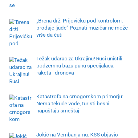
„Brena drži Prijovićku pod kontrolom,
prodaje ljude“ Poznati muzičar ne može
više da ćuti
Težak udarac za Ukrajinu! Rusi uništili
podzemnu bazu punu specijalaca,
raketa i dronova
Katastrofa na crnogorskom primorju:
Nema tekuće vode, turisti besni
napuštaju smeštaj
Jokić na Vembanjamu: KSS objavio