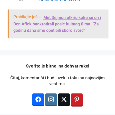
Pročitajte još...
Met Dejmon otkrio kako su on i
Ben Aflek bankrotirali posle kultnog filma: "Za
godinu dana smo opet bili skoro švorc"
️Sve što je bitno, na dohvat ruke!
Čitaj, komentariši i budi uvek u toku sa najnovijim
vestima.