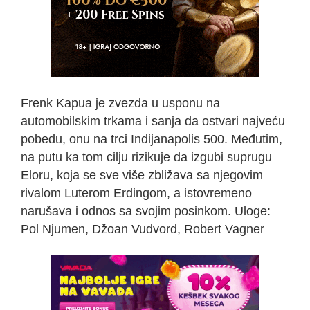
Frenk Kapua je zvezda u usponu na
automobilskim trkama i sanja da ostvari najveću
pobedu, onu na trci Indijanapolis 500. Međutim,
na putu ka tom cilju rizikuje da izgubi suprugu
Eloru, koja se sve više zbližava sa njegovim
rivalom Luterom Erdingom, a istovremeno
narušava i odnos sa svojim posinkom. Uloge:
Pol Njumen, Džoan Vudvord, Robert Vagner