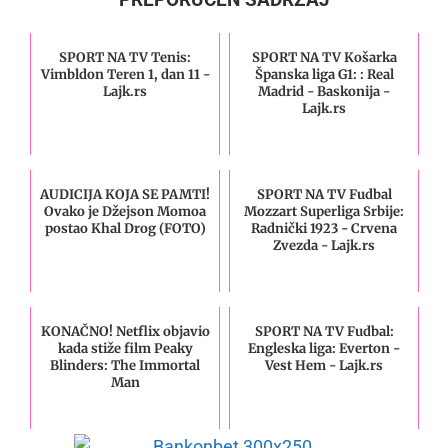
SPORT NA TV Tenis:
SPORT NA TV Košarka
Vimbldon Teren 1, dan 11 -
Španska liga G1: : Real
Lajk.rs
Madrid - Baskonija -
Lajk.rs
AUDICIJA KOJA SE PAMTI!
SPORT NA TV Fudbal
Ovako je Džejson Momoa
Mozzart Superliga Srbije:
postao Khal Drog (FOTO)
Radnički 1923 - Crvena
Zvezda - Lajk.rs
KONAČNO! Netflix objavio
SPORT NA TV Fudbal:
kada stiže film Peaky
Engleska liga: Everton -
Blinders: The Immortal
Vest Hem - Lajk.rs
Man