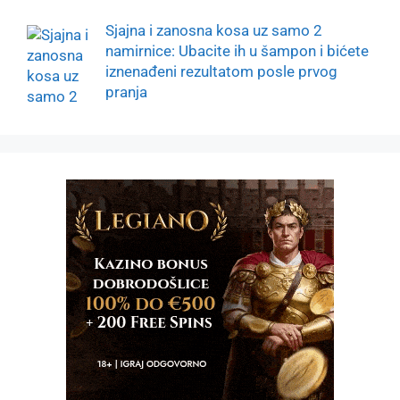
Sjajna i zanosna kosa uz samo 2
namirnice: Ubacite ih u šampon i bićete
iznenađeni rezultatom posle prvog
pranja