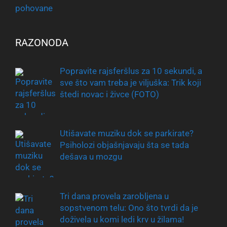
RAZONODA
Popravite rajsferšlus za 10 sekundi, a
sve što vam treba je viljuška: Trik koji
štedi novac i živce (FOTO)
Utišavate muziku dok se parkirate?
Psiholozi objašnjavaju šta se tada
dešava u mozgu
Tri dana provela zarobljena u
sopstvenom telu: Ono što tvrdi da je
doživela u komi ledi krv u žilama!