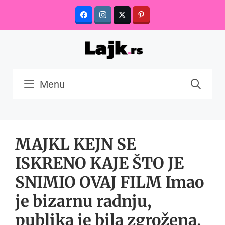
Skip
to
content
Menu
MAJKL KEJN SE
ISKRENO KAJE ŠTO JE
SNIMIO OVAJ FILM Imao
je bizarnu radnju,
publika je bila zgrožena,