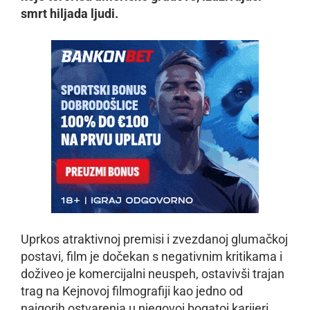
smrt hiljada ljudi.
Uprkos atraktivnoj premisi i zvezdanoj glumačkoj
postavi, film je dočekan s negativnim kritikama i
doživeo je komercijalni neuspeh, ostavivši trajan
trag na Kejnovoj filmografiji kao jedno od
najgorih ostvarenja u njegovoj bogatoj karijeri,