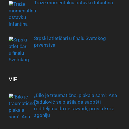
Traže momentalnu ostavku Infantina
Srpski atletičari u finalu Svetskog
prvenstva
VIP
„Bilo je traumatično, plakala sam“: Ana
Radulović se plašila da saopšti
roditeljima da se razvodi, prošla kroz
agoniju