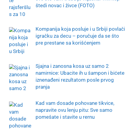
štedi novac i živce (FOTO)
Kompanija koja posluje i u Srbiji povlači
igračku za decu – poručuje da se što
pre prestane sa korišćenjem
Sjajna i zanosna kosa uz samo 2
namirnice: Ubacite ih u šampon i bićete
iznenađeni rezultatom posle prvog
pranja
Kad vam dosade pohovane tikvice,
napravite ovu lenju pitu: Sve samo
pomešate i stavite u rernu