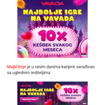
Majkl Kejn
je u ranim danima karijere sarađivao
sa uglednim rediteljima