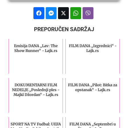
PREPORUČEN SADRŽAJ
Emisija DANA „Lav: The
FILM DANA „Izgrednici“ -
Show Runner“ - Lajk.rs
Lajk.rs
DOKUMENTARNI FILM
FILM DANA „Pilot: Bitka za
NEDELJE „Poslednji ples -
opstanak“ - Lajk.rs
Majkl Džordan“ - Lajk.rs
SPORT NA TV Fudbal: UEFA
FILM DANA „Septembri u