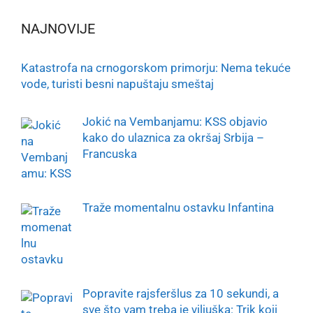
NAJNOVIJE
Katastrofa na crnogorskom primorju: Nema tekuće
vode, turisti besni napuštaju smeštaj
Jokić na Vembanjamu: KSS objavio
kako do ulaznica za okršaj Srbija –
Francuska
Traže momentalnu ostavku Infantina
Popravite rajsferšlus za 10 sekundi, a
sve što vam treba je viljuška: Trik koji