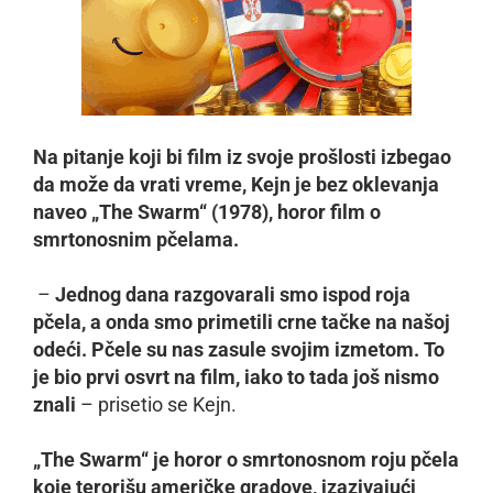
Na pitanje koji bi film iz svoje prošlosti izbegao
da može da vrati vreme, Kejn je bez oklevanja
naveo „The Swarm“ (1978), horor film o
smrtonosnim pčelama.
–
Jednog dana razgovarali smo ispod roja
pčela, a onda smo primetili crne tačke na našoj
odeći. Pčele su nas zasule svojim izmetom. To
je bio prvi osvrt na film, iako to tada još nismo
znali
– prisetio se Kejn.
„The Swarm“ je horor o smrtonosnom roju pčela
koje terorišu američke gradove, izazivajući