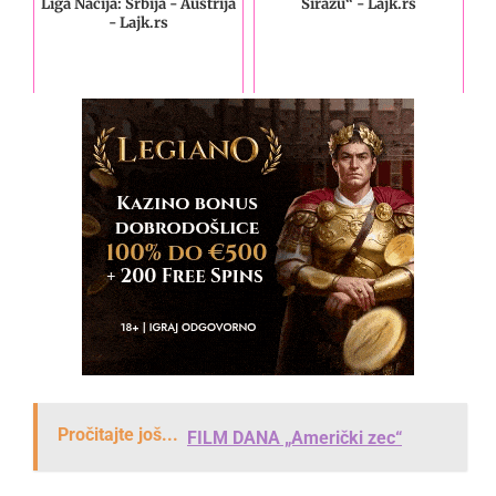
Liga Nacija: Srbija - Austrija
Širazu“ - Lajk.rs
- Lajk.rs
Pročitajte još...
FILM DANA „Američki zec“