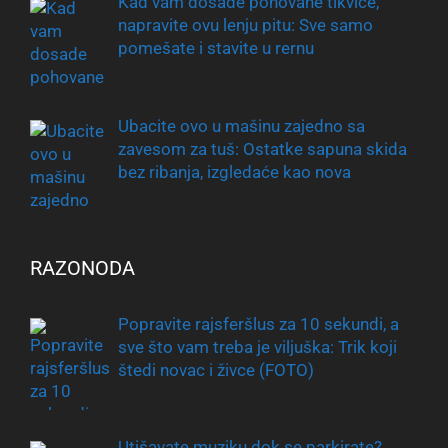
Kad vam dosade pohovane tikvice,
napravite ovu lenju pitu: Sve samo
pomešate i stavite u rernu
Ubacite ovo u mašinu zajedno sa
zavesom za tuš: Ostatke sapuna skida
bez ribanja, izgledaće kao nova
RAZONODA
Popravite rajsferšlus za 10 sekundi, a
sve što vam treba je viljuška: Trik koji
štedi novac i živce (FOTO)
Utišavate muziku dok se parkirate?