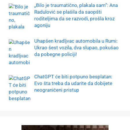
„Bilo je traumatično, plakala sam“: Ana
Radulović se plašila da saopšti
roditeljima da se razvodi, prošla kroz
agoniju
Uhapšen kradljvac automobila u Rumi:
Ukrao šest vozila, dva slupao, pokušao
da pobegne policiji!
ChatGPT će biti potpuno besplatan:
Evo šta treba da udarite da dobijete
neograničeni pristup