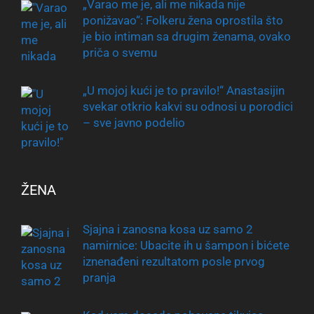
„Varao me je, ali me nikada nije
ponižavao“: Folkeru žena oprostila što
je bio intiman sa drugim ženama, ovako
priča o svemu
„U mojoj kući je to pravilo!“ Anastasijin
svekar otkrio kakvi su odnosi u porodici
– sve javno podelio
ŽENA
Sjajna i zanosna kosa uz samo 2
namirnice: Ubacite ih u šampon i bićete
iznenađeni rezultatom posle prvog
pranja