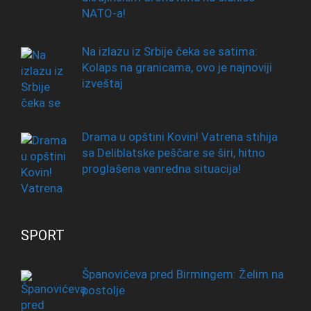
NATO-a!
Na izlazu iz Srbije čeka se satima:
Kolaps na granicama, ovo je najnoviji
izveštaj
Drama u opštini Kovin! Vatrena stihija
sa Deliblatske peščare se širi, hitno
proglašena vanredna situacija!
SPORT
Španovićeva pred Birmingem: Želim na
postolje