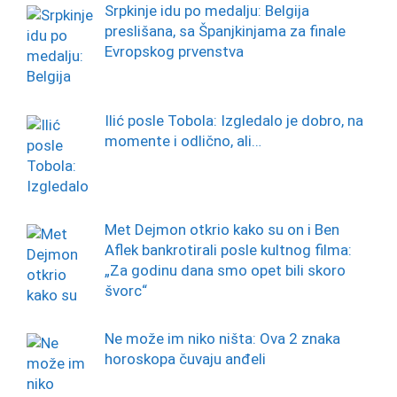
Srpkinje idu po medalju: Belgija
preslišana, sa Španjkinjama za finale
Evropskog prvenstva
Ilić posle Tobola: Izgledalo je dobro, na
momente i odlično, ali…
Met Dejmon otkrio kako su on i Ben
Aflek bankrotirali posle kultnog filma:
„Za godinu dana smo opet bili skoro
švorc“
Ne može im niko ništa: Ova 2 znaka
horoskopa čuvaju anđeli