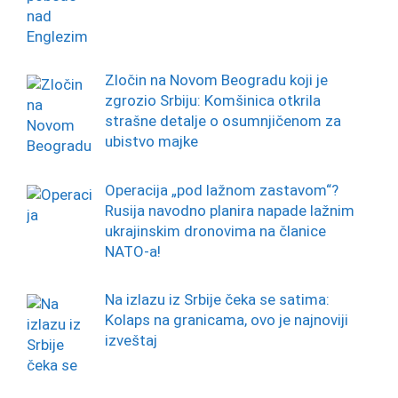
Zločin na Novom Beogradu koji je
zgrozio Srbiju: Komšinica otkrila
strašne detalje o osumnjičenom za
ubistvo majke
Operacija „pod lažnom zastavom“?
Rusija navodno planira napade lažnim
ukrajinskim dronovima na članice
NATO-a!
Na izlazu iz Srbije čeka se satima:
Kolaps na granicama, ovo je najnoviji
izveštaj