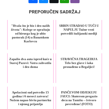
PREPORUČEN SADRŽAJ
"Hvala što je bio i deo naših
SRBIN STRADAO U TUČI U
života": Kolege se opraštaju
NAPULJU Tužne vesti
od hirurga kog je ubio
potvrdili italijanski mediji
pastorak (14) u Banatskom
Karlovcu
Zapalio dva auta ispred kuće u
STRAVIČNA TRAGEDIJA
Staroj Pazovi: Vatra zahvatila
Telo bez glave i šaka
i deo doma
pronađeno u Begaljici!
Apelacioni sud potvrdio 15
PANČEVOM ODJEKUJU
godina i 6 meseci zatvora!
JAUCI: Skuterom pregazio
Nožem napao bivšu partnerku
decu na Tamišu – četvoro
i njenog prijatelja
povređeno! (FOTO)