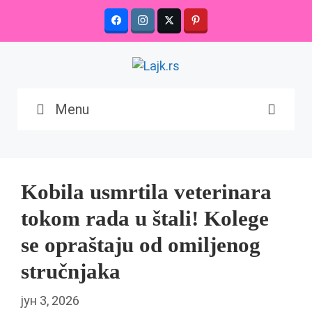
Skip
to
content
Menu
Kobila usmrtila veterinara
tokom rada u štali! Kolege
se opraštaju od omiljenog
stručnjaka
јун 3, 2026