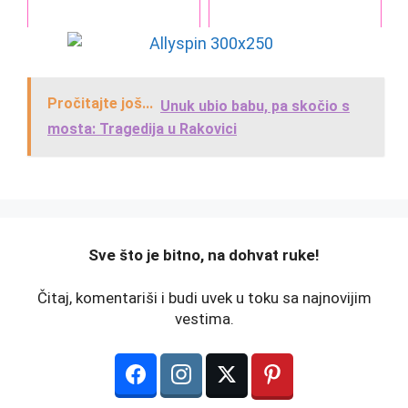
Pročitajte još...
Unuk ubio babu, pa skočio s
mosta: Tragedija u Rakovici
️Sve što je bitno, na dohvat ruke!
Čitaj, komentariši i budi uvek u toku sa najnovijim
vestima.