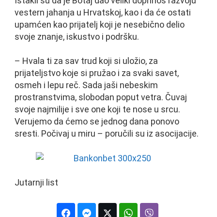
Istakli su da je Botaj dao veliki doprinos razvoju
vestern jahanja u Hrvatskoj, kao i da će ostati
upamćen kao prijatelj koji je nesebično delio
svoje znanje, iskustvo i podršku.
– Hvala ti za sav trud koji si uložio, za
prijateljstvo koje si pružao i za svaki savet,
osmeh i lepu reč. Sada jaši nebeskim
prostranstvima, slobodan poput vetra. Čuvaj
svoje najmilije i sve one koji te nose u srcu.
Verujemo da ćemo se jednog dana ponovo
sresti. Počivaj u miru – poručili su iz asocijacije.
Jutarnji list