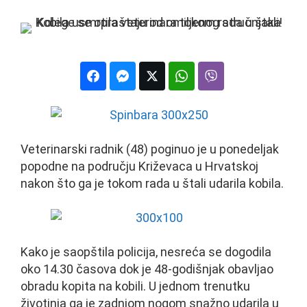
Veterinarski radnik (48) poginuo je u ponedeljak
popodne na području Križevaca u Hrvatskoj
nakon što ga je tokom rada u štali udarila kobila.
Kako je saopštila policija, nesreća se dogodila
oko 14.30 časova dok je 48-godišnjak obavljao
obradu kopita na kobili. U jednom trenutku
životinja ga je zadnjom nogom snažno udarila u