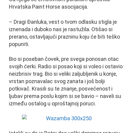
Hrvatska Paint Horse asocijacija.
– Dragi Đanluka, vest o tvom odlasku stigla je
iznenada i duboko nas je rastužila. Otišao si
prerano, ostavljajući prazninu koju će biti teško
popuniti.
Bio si poseban čovek, pre svega ponosan otac
svojih ćerki. Radio si posao koji si voleo i ostavio
neizbrisiv trag. Bio si veliki zaljubljenik u konje,
vrstan poznavalac svog zanata i još bolji
potkivač. Krasili su te znanje, posvećenost i
ljubav prema poslu kojim si se bavio – naveli su
između ostalog u oproštajnoj poruci.