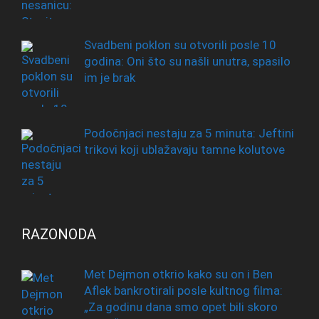
Svadbeni poklon su otvorili posle 10
godina: Oni što su našli unutra, spasilo
im je brak
Podočnjaci nestaju za 5 minuta: Jeftini
trikovi koji ublažavaju tamne kolutove
RAZONODA
Met Dejmon otkrio kako su on i Ben
Aflek bankrotirali posle kultnog filma:
„Za godinu dana smo opet bili skoro