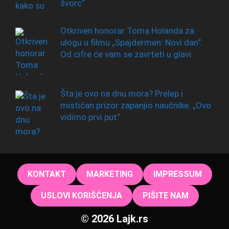
švorc“
Otkriven honorar Toma Holanda za
ulogu u filmu „Spajdermen: Novi dan“:
Od cifre će vam se zavrteti u glavi
Šta je ovo na dnu mora? Prelep i
mističan prizor zapanjio naučnike: „Ovo
vidimo prvi put“
KONTAKT
MARKETING
IMPRESSUM
USLOVI KORIŠĆENJA
PIŠITE NAM
© 2026 Lajk.rs