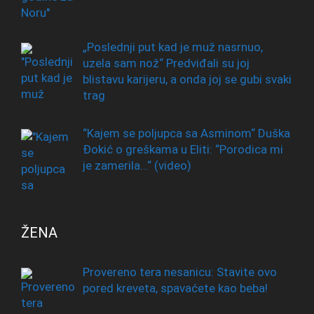
„Poslednji put kad je muž nasrnuo,
uzela sam nož“ Predviđali su joj
blistavu karijeru, a onda joj se gubi svaki
trag
“Kajem se poljupca sa Asminom“ Duška
Đokić o greškama u Eliti: “Porodica mi
je zamerila…“ (video)
ŽENA
Provereno tera nesanicu: Stavite ovo
pored kreveta, spavaćete kao beba!