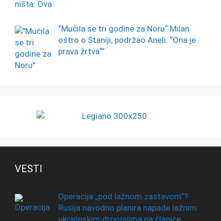
“Mučila se tri godine za Noru“ Milan
oštro o Staniji, podržao Aneli: “Ona je
prava žrtva““
VESTI
Operacija „pod lažnom zastavom“?
Rusija navodno planira napade lažnim
ukrajinskim dronovima na članice