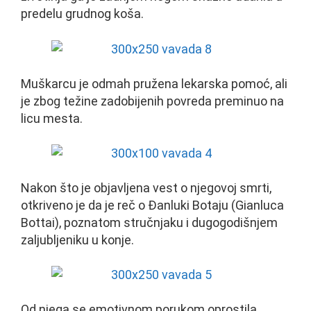
predelu grudnog koša.
Muškarcu je odmah pružena lekarska pomoć, ali
je zbog težine zadobijenih povreda preminuo na
licu mesta.
Nakon što je objavljena vest o njegovoj smrti,
otkriveno je da je reč o Đanluki Botaju (Gianluca
Bottai), poznatom stručnjaku i dugogodišnjem
zaljubljeniku u konje.
Od njega se emotivnom porukom oprostila