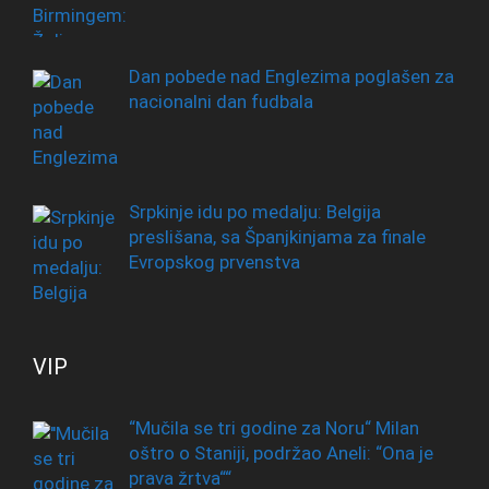
Dan pobede nad Englezima poglašen za
nacionalni dan fudbala
Srpkinje idu po medalju: Belgija
preslišana, sa Španjkinjama za finale
Evropskog prvenstva
VIP
“Mučila se tri godine za Noru“ Milan
oštro o Staniji, podržao Aneli: “Ona je
prava žrtva““