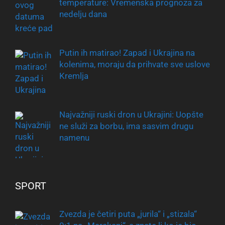
temperature: Vremenska prognoza za
nedelju dana
Putin ih matirao! Zapad i Ukrajina na
kolenima, moraju da prihvate sve uslove
Kremlja
Najvažniji ruski dron u Ukrajini: Uopšte
ne služi za borbu, ima sasvim drugu
namenu
SPORT
Zvezda je četiri puta „jurila“ i „stizala“