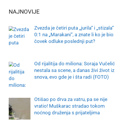
NAJNOVIJE
Zvezda je četiri puta „jurila“ i „stizala“
0:1 na „Marakani“, a znate li ko je bio
čovek odluke poslednji put?
Od rijalitija do miliona: Soraja Vučelić
nestala sa scene, a danas živi život iz
snova, evo gde je i šta radi (FOTO)
Otišao po drva za vatru, pa se nije
vratio! Muškarac stradao tokom
noćnog druženja s prijateljima