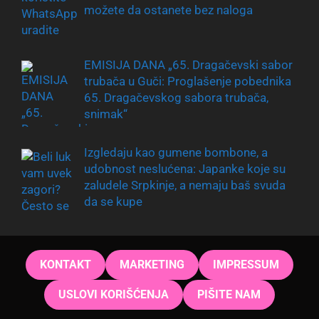
možete da ostanete bez naloga
EMISIJA DANA „65. Dragačevski sabor
trubača u Guči: Proglašenje pobednika
65. Dragačevskog sabora trubača,
snimak“
Izgledaju kao gumene bombone, a
udobnost neslućena: Japanke koje su
zaludele Srpkinje, a nemaju baš svuda
da se kupe
KONTAKT
MARKETING
IMPRESSUM
USLOVI KORIŠĆENJA
PIŠITE NAM