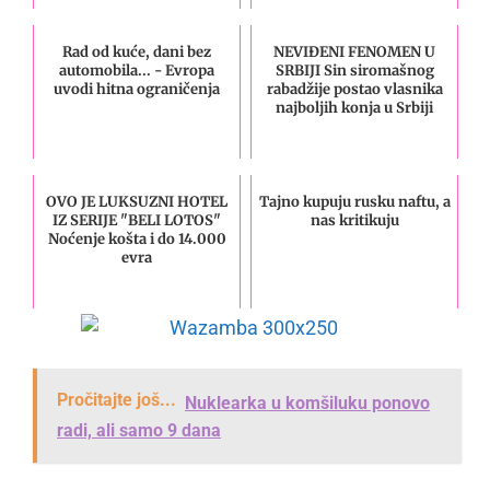
Rad od kuće, dani bez
NEVIĐENI FENOMEN U
automobila... - Evropa
SRBIJI Sin siromašnog
uvodi hitna ograničenja
rabadžije postao vlasnika
najboljih konja u Srbiji
OVO JE LUKSUZNI HOTEL
Tajno kupuju rusku naftu, a
IZ SERIJE "BELI LOTOS"
nas kritikuju
Noćenje košta i do 14.000
evra
Pročitajte još...
Nuklearka u komšiluku ponovo
radi, ali samo 9 dana