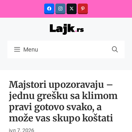
Skip
to
content
Menu
Majstori upozoravaju –
jednu grešku sa klimom
pravi gotovo svako, a
može vas skupo koštati
јул 7, 2026