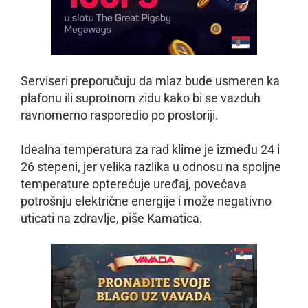
Serviseri preporučuju da mlaz bude usmeren ka
plafonu ili suprotnom zidu kako bi se vazduh
ravnomerno rasporedio po prostoriji.
Idealna temperatura za rad klime je između 24 i
26 stepeni, jer velika razlika u odnosu na spoljne
temperature opterećuje uređaj, povećava
potrošnju električne energije i može negativno
uticati na zdravlje, piše Kamatica.