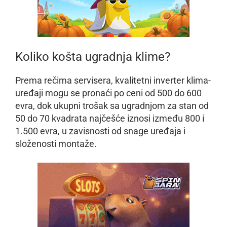
Koliko košta ugradnja klime?
Prema rečima servisera, kvalitetni inverter klima-
uređaji mogu se pronaći po ceni od 500 do 600
evra, dok ukupni trošak sa ugradnjom za stan od
50 do 70 kvadrata najčešće iznosi između 800 i
1.500 evra, u zavisnosti od snage uređaja i
složenosti montaže.