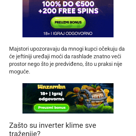
Majstori upozoravaju da mnogi kupci očekuju da
će jeftiniji uređaji moći da rashlade znatno veći
prostor nego što je predviđeno, što u praksi nije
moguće.
Zašto su inverter klime sve
traženije?