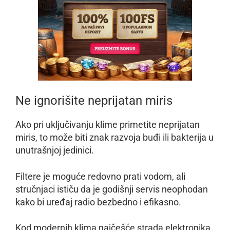
Ne ignorišite neprijatan miris
Ako pri uključivanju klime primetite neprijatan
miris, to može biti znak razvoja buđi ili bakterija u
unutrašnjoj jedinici.
Filtere je moguće redovno prati vodom, ali
stručnjaci ističu da je godišnji servis neophodan
kako bi uređaj radio bezbedno i efikasno.
Kod modernih klima najčešće strada elektronika