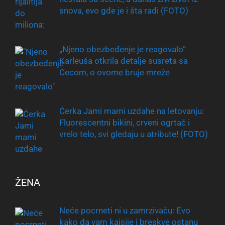
snova, evo gde je i šta radi (FOTO)
„Njeno obezbeđenje je reagovalo“
Karleuša otkrila detalje susreta sa
Cecom, o ovome bruje mreže
Ćerka Jami mami uzdahe na letovanju:
Fluorescentni bikini, crveni ogrtač i
vrelo telo, svi gledaju u atribute! (FOTO)
ŽENA
Neće pocrneti ni u zamrzivaču: Evo
kako da vam kajsije i breskve ostanu