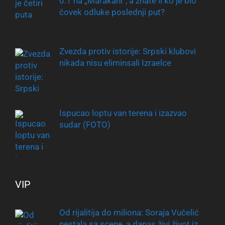
0:1 na „Marakani“, a znate li ko je bio
čovek odluke poslednji put?
Zvezda protiv istorije: Srpski klubovi
nikada nisu eliminsali Izraelce
Ispucao loptu van terena i izazvao
sudar (FOTO)
VIP
Od rijalitija do miliona: Soraja Vučelić
nestala sa scene, a danas živi život iz