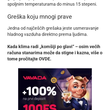
spoljnim temperaturama do minus 15 stepeni.
Greška koju mnogi prave
Jedna od najčešćih grešaka jeste usmeravanje
hladnog vazduha direktno prema ljudima.
Kada klima radi „komšiji po glavi“ – osim većih
računa stanarima može da stigne i kazna, više o
tome pročitajte OVDE.