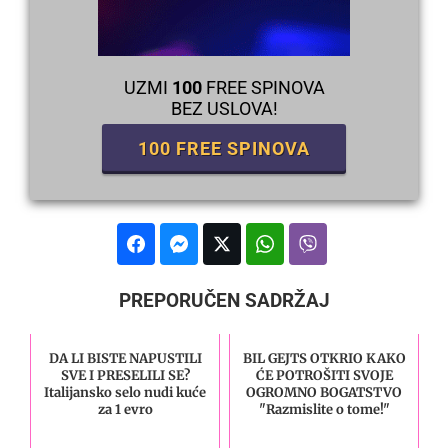
UZMI
100
FREE SPINOVA
BEZ USLOVA!
100 FREE SPINOVA
PREPORUČEN SADRŽAJ
DA LI BISTE NAPUSTILI
BIL GEJTS OTKRIO KAKO
SVE I PRESELILI SE?
ĆE POTROŠITI SVOJE
Italijansko selo nudi kuće
OGROMNO BOGATSTVO
za 1 evro
"Razmislite o tome!"