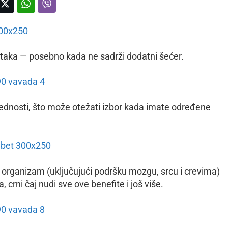
itaka — posebno kada ne sadrži dodatni šećer.
ednosti, što može otežati izbor kada imate određene
ceo organizam (uključujući podršku mozgu, srcu i crevima)
 crni čaj nudi sve ove benefite i još više.