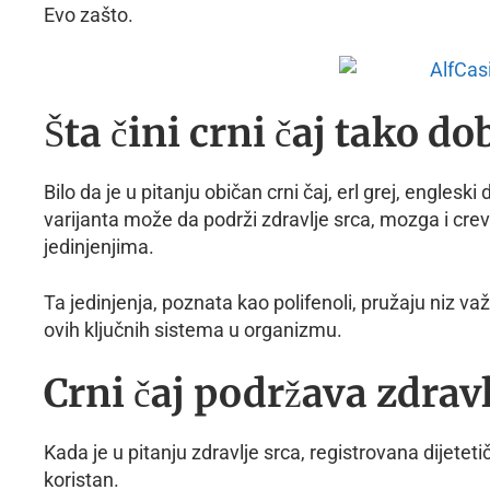
Evo zašto.
Šta čini crni čaj tako d
Bilo da je u pitanju običan crni čaj, erl grej, engles
varijanta može da podrži zdravlje srca, mozga i cre
jedinjenjima.
Ta jedinjenja, poznata kao polifenoli, pružaju niz va
ovih ključnih sistema u organizmu.
Crni čaj podržava zdravl
Kada je u pitanju zdravlje srca, registrovana dijetet
koristan.