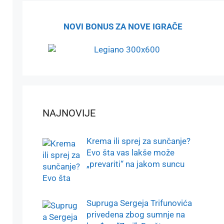
NOVI BONUS ZA NOVE IGRAČE
NAJNOVIJE
Krema ili sprej za sunčanje?
Evo šta vas lakše može
„prevariti“ na jakom suncu
Supruga Sergeja Trifunovića
privedena zbog sumnje na