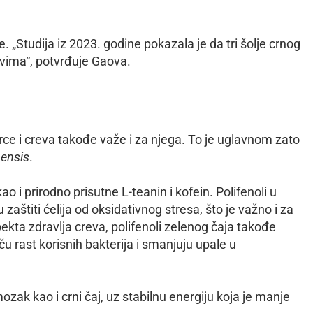
e. „Studija iz 2023. godine pokazala je da tri šolje crnog
evima“, potvrđuje Gaova.
 srce i creva takođe važe i za njega. To je uglavnom zato
nensis
.
 i prirodno prisutne L-teanin i kofein. Polifenoli u
aštiti ćelija od oksidativnog stresa, što je važno i za
kta zdravlja creva, polifenoli zelenog čaja takođe
u rast korisnih bakterija i smanjuju upale u
zak kao i crni čaj, uz stabilnu energiju koja je manje