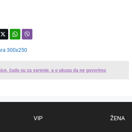
nice, čudo su za varenje, a o ukusu da ne govorimo
VIP
ŽENA