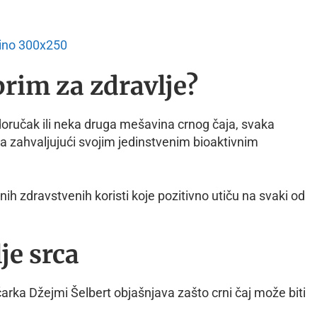
obrim za zdravlje?
ki doručak ili neka druga mešavina crnog čaja, svaka
va zahvaljujući svojim jedinstvenim bioaktivnim
žnih zdravstvenih koristi koje pozitivno utiču na svaki od
je srca
ičarka Džejmi Šelbert objašnjava zašto crni čaj može biti