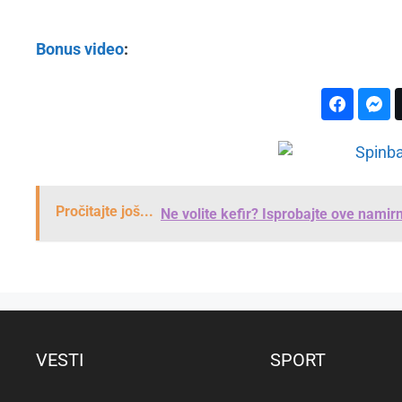
Bonus video
:
Pročitajte još...
Ne volite kefir? Isprobajte ove namir
VESTI
SPORT