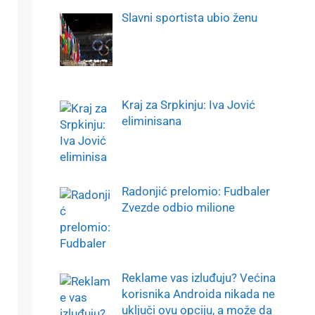
Slavni sportista ubio ženu
Kraj za Srpkinju: Iva Jović
eliminisana
Radonjić prelomio: Fudbaler
Zvezde odbio milione
Reklame vas izluđuju? Većina
korisnika Androida nikada ne
uključi ovu opciju, a može da