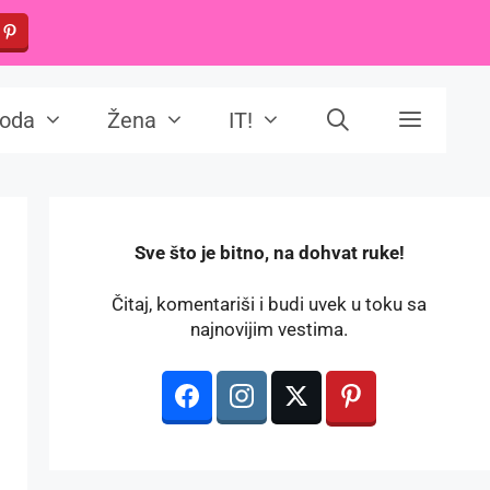
oda
Žena
IT!
️Sve što je bitno, na dohvat ruke!
Čitaj, komentariši i budi uvek u toku sa
najnovijim vestima.