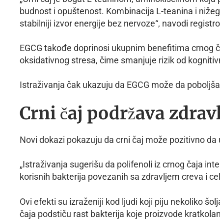
budnost i opuštenost. Kombinacija L-teanina i nižeg 
stabilniji izvor energije bez nervoze“, navodi registr
EGCG takođe doprinosi ukupnim benefitima crnog č
oksidativnog stresa, čime smanjuje rizik od kognitiv
Istraživanja čak ukazuju da EGCG može da poboljša 
Crni čaj podržava zdravl
Novi dokazi pokazuju da crni čaj može pozitivno da u
„Istraživanja sugerišu da polifenoli iz crnog čaja 
korisnih bakterija povezanih sa zdravljem creva i c
Ovi efekti su izraženiji kod ljudi koji piju nekoliko šo
čaja podstiču rast bakterija koje proizvode kratkol