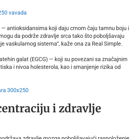
ini — antioksidansima koji daju crnom čaju tamnu boju i
i mogu da podrže zdravlje srca tako što poboljšavaju
vlje vaskularnog sistema“, kaže ona za Real Simple.
atehin galat (EGCG) — koji su povezani sa značajnim
tiska i nivoa holesterola, kao i smanjenje rizika od
entraciju i zdravlje
 podržava zdravlje mozga poboljšavajući raspoloženje,