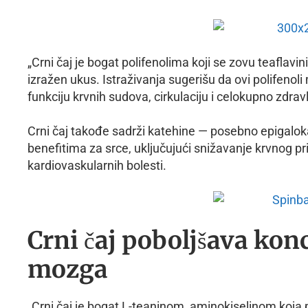
„Crni čaj je bogat polifenolima koji se zovu teaflav
izražen ukus. Istraživanja sugerišu da ovi polifenol
funkciju krvnih sudova, cirkulaciju i celokupno zdra
Crni čaj takođe sadrži katehine — posebno epigalok
benefitima za srce, uključujući snižavanje krvnog pri
kardiovaskularnih bolesti.
Crni čaj poboljšava konc
mozga
„Crni čaj je bogat L-teaninom, aminokiselinom koja