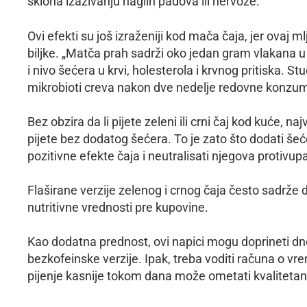
sklona izazivanju naglih padova ili nervoze.
Ovi efekti su još izraženiji kod mača čaja, jer ovaj 
biljke. „Matča prah sadrži oko jedan gram vlakana u
i nivo šećera u krvi, holesterola i krvnog pritiska. 
mikrobioti creva nakon dve nedelje redovne konzu
Bez obzira da li pijete zeleni ili crni čaj kod kuće, n
pijete bez dodatog šećera. To je zato što dodati še
pozitivne efekte čaja i neutralisati njegova protivup
Flaširane verzije zelenog i crnog čaja često sadrže 
nutritivne vrednosti pre kupovine.
Kao dodatna prednost, ovi napici mogu doprineti d
bezkofeinske verzije. Ipak, treba voditi računa o v
pijenje kasnije tokom dana može ometati kvalitetan