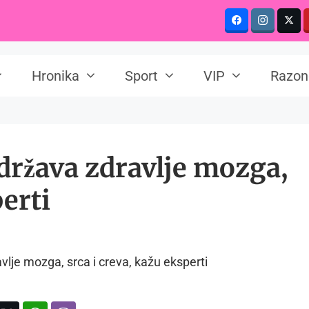
Hronika
Sport
VIP
Razon
održava zdravlje mozga,
perti