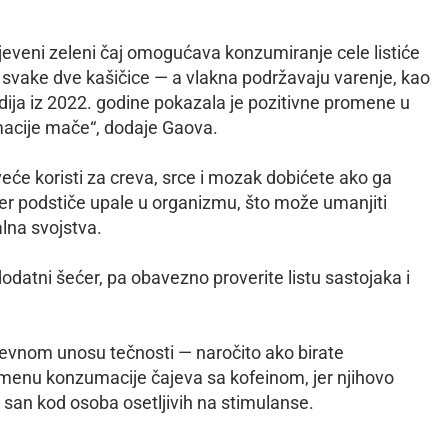
mljeveni zeleni čaj omogućava konzumiranje cele listiće
 svake dve kašičice — a vlakna podržavaju varenje, kao
Studija iz 2022. godine pokazala je pozitivne promene u
macije mače“, dodaje Gaova.
ajveće koristi za creva, srce i mozak dobićete ako ga
ćer podstiče upale u organizmu, što može umanjiti
alna svojstva.
dodatni šećer, pa obavezno proverite listu sastojaka i
nevnom unosu tečnosti — naročito ako birate
remenu konzumacije čajeva sa kofeinom, jer njihovo
 san kod osoba osetljivih na stimulanse.