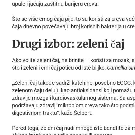
upale i jačaju zaštitnu barijeru creva.
Što se više crnog čaja pije, to su koristi za creva već
čaja dnevno povećavaju broj korisnih bakterija u cr
Drugi izbor: zeleni čaj
Ako volite zeleni čaj, ne brinite — koristi za mozak,
što i zeleni i crni čaj potiču od iste biljke,
Camellia si
„Zeleni čaj takođe sadrži katehine, posebno EGCG, kao
zelenom čaju deluju kao antioksidansi koji pomažu u z
zdravlje mozga i kardiovaskularnog sistema. Sa aspe
podržavaju zdraviji mikrobiom creva tako što podstič
digestivnom traktu“, kaže Šelbert.
Pored toga, zeleni čaj nudi mnoge iste benefite za mo