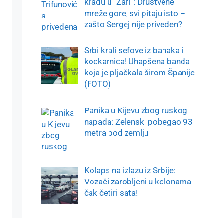
krađu u “Zari”: Društvene
mreže gore, svi pitaju isto –
zašto Sergej nije priveden?
Srbi krali sefove iz banaka i
kockarnica! Uhapšena banda
koja je pljačkala širom Španije
(FOTO)
Panika u Kijevu zbog ruskog
napada: Zelenski pobegao 93
metra pod zemlju
Kolaps na izlazu iz Srbije:
Vozači zarobljeni u kolonama
čak četiri sata!