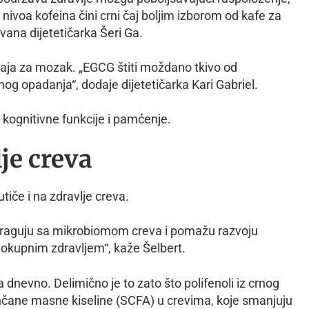
nivoa kofeina čini crni čaj boljim izborom od kafe za
ovana dijetetičarka Šeri Ga.
aja za mozak. „EGCG štiti moždano tkivo od
nog opadanja“, dodaje dijetetičarka Kari Gabriel.
kognitivne funkcije i pamćenje.
je creva
tiče i na zdravlje creva.
interaguju sa mikrobiomom creva i pomažu razvoju
elokupnim zdravljem“, kaže Šelbert.
lja dnevno. Delimično je to zato što polifenoli iz crnog
ančane masne kiseline (SCFA) u crevima, koje smanjuju