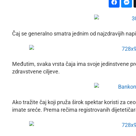
Čaj se generalno smatra jednim od najzdravijih nap
Međutim, svaka vrsta čaja ima svoje jedinstvene pr
zdravstvene ciljeve.
Ako tražite čaj koji pruža širok spektar koristi za 
imate sreće. Prema rečima registrovanih dijetetičara,