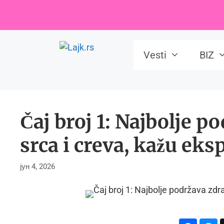
Skip
to
content
Vesti
BIZ
Čaj broj 1: Najbolje p
srca i creva, kažu eks
јун 4, 2026