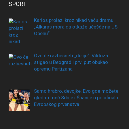
SPORT
Karlos prolazi kroz nikad veću dramu:
„Alkaras mora da otkaže učešće na US
Openu“
Ovo će razbesneti „delije“: Vildoza
stigao u Beograd i prvi put obukao
opremu Partizana
Samo hrabro, devojke: Evo gde možete
gledati meč Srbije i Španije u polufinalu
Evropskog prvenstva