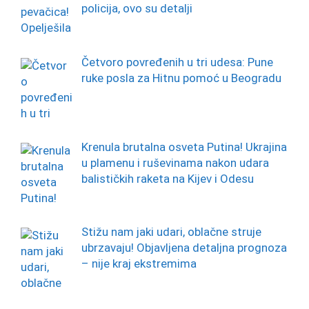
policija, ovo su detalji
Četvoro povređenih u tri udesa: Pune
ruke posla za Hitnu pomoć u Beogradu
Krenula brutalna osveta Putina! Ukrajina
u plamenu i ruševinama nakon udara
balističkih raketa na Kijev i Odesu
Stižu nam jaki udari, oblačne struje
ubrzavaju! Objavljena detaljna prognoza
– nije kraj ekstremima