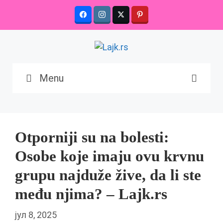
Skip
to
content
Menu
Otporniji su na bolesti:
Osobe koje imaju ovu krvnu
grupu najduže žive, da li ste
među njima? – Lajk.rs
јул 8, 2025