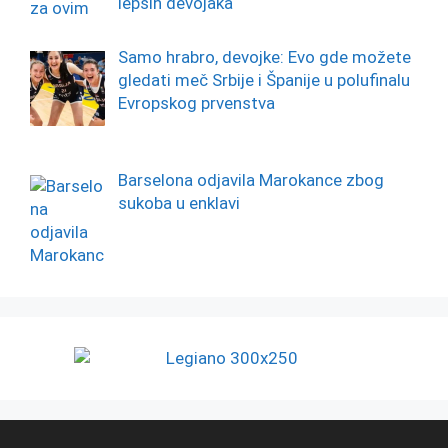
lepših devojaka“
Samo hrabro, devojke: Evo gde možete
gledati meč Srbije i Španije u polufinalu
Evropskog prvenstva
Barselona odjavila Marokance zbog
sukoba u enklavi