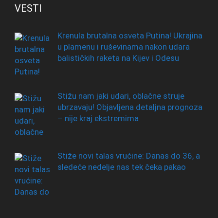
VESTI
Krenula brutalna osveta Putina! Ukrajina
u plamenu i ruševinama nakon udara
balističkih raketa na Kijev i Odesu
Stižu nam jaki udari, oblačne struje
ubrzavaju! Objavljena detaljna prognoza
– nije kraj ekstremima
Stiže novi talas vrućine: Danas do 36, a
sledeće nedelje nas tek čeka pakao