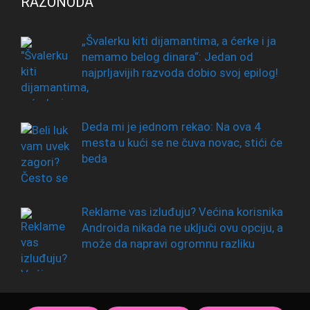
RAZONODA
„Švalerku kiti dijamantima, a ćerke i ja
nemamo belog dinara“: Jedan od
najprljavijih razvoda dobio svoj epilog!
Deda mi je jednom rekao: Na ova 4
mesta u kući se ne čuva novac, stići će
beda
Reklame vas izluđuju? Većina korisnika
Androida nikada ne uključi ovu opciju, a
može da napravi ogromnu razliku