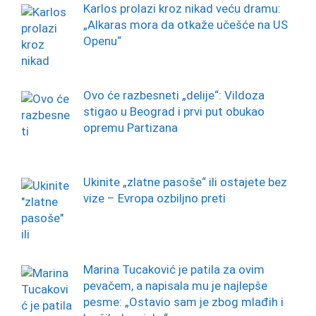
Karlos prolazi kroz nikad veću dramu:
„Alkaras mora da otkaže učešće na US
Openu“
Ovo će razbesneti „delije“: Vildoza
stigao u Beograd i prvi put obukao
opremu Partizana
Ukinite „zlatne pasoše“ ili ostajete bez
vize – Evropa ozbiljno preti
Marina Tucaković je patila za ovim
pevačem, a napisala mu je najlepše
pesme: „Ostavio sam je zbog mlađih i