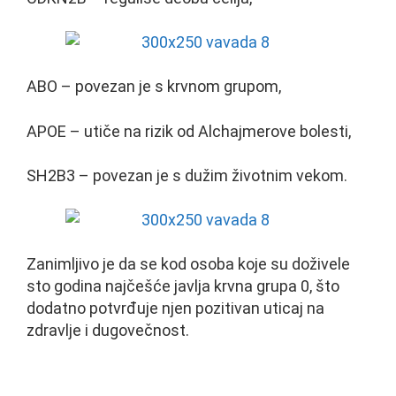
ABO – povezan je s krvnom grupom,
APOE – utiče na rizik od Alchajmerove bolesti,
SH2B3 – povezan je s dužim životnim vekom.
Zanimljivo je da se kod osoba koje su doživele
sto godina najčešće javlja krvna grupa 0, što
dodatno potvrđuje njen pozitivan uticaj na
zdravlje i dugovečnost.