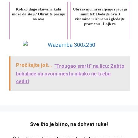
Koliko dugo skuvana kafa
Ubrzavaju mršavljenje i jačaju
može da stoji? Obratite pažnju
imunitet: Dodajte ova 3
na ovo
vitamina u ishranu i gledajte
promenu - Lajk.rs
Pročitajte još...
"Trougao smrti" na licu: Zašto
bubuljice na ovom mestu nikako ne treba
cediti
️Sve što je bitno, na dohvat ruke!