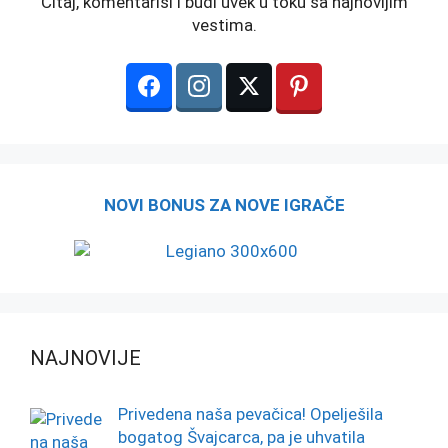
Čitaj, komentariši i budi uvek u toku sa najnovijim
vestima.
NOVI BONUS ZA NOVE IGRAČE
NAJNOVIJE
Privedena naša pevačica! Opelješila
bogatog Švajcarca, pa je uhvatila