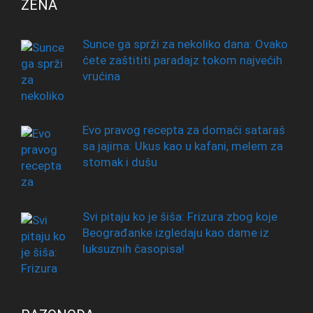
ŽENA
Sunce ga sprži za nekoliko dana: Ovako
ćete zaštititi paradajz tokom najvećih
vrućina
Evo pravog recepta za domaći sataraš
sa jajima: Ukus kao u kafani, melem za
stomak i dušu
Svi pitaju ko je šiša: Frizura zbog koje
Beograđanke izgledaju kao dame iz
luksuznih časopisa!