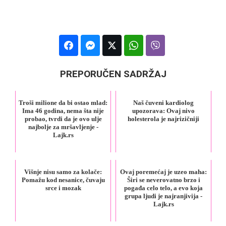
PREPORUČEN SADRŽAJ
Troši milione da bi ostao mlad:
Naš čuveni kardiolog
Ima 46 godina, nema šta nije
upozorava: Ovaj nivo
probao, tvrdi da je ovo ulje
holesterola je najrizičniji
najbolje za mršavljenje -
Lajk.rs
Višnje nisu samo za kolače:
Ovaj poremećaj je uzeo maha:
Pomažu kod nesanice, čuvaju
Širi se neverovatno brzo i
srce i mozak
pogađa celo telo, a evo koja
grupa ljudi je najranjivija -
Lajk.rs