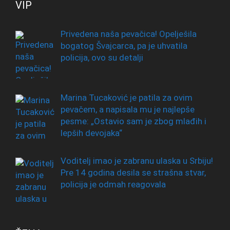
VIP
Privedena naša pevačica! Opelješila
bogatog Švajcarca, pa je uhvatila
policija, ovo su detalji
Marina Tucaković je patila za ovim
pevačem, a napisala mu je najlepše
pesme: „Ostavio sam je zbog mlađih i
lepših devojaka“
Voditelj imao je zabranu ulaska u Srbiju!
Pre 14 godina desila se strašna stvar,
policija je odmah reagovala