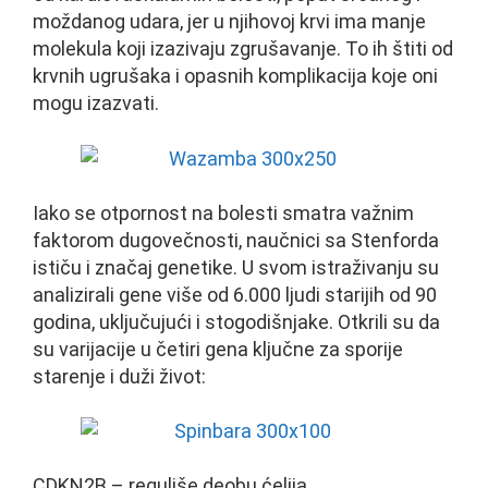
moždanog udara, jer u njihovoj krvi ima manje
molekula koji izazivaju zgrušavanje. To ih štiti od
krvnih ugrušaka i opasnih komplikacija koje oni
mogu izazvati.
Iako se otpornost na bolesti smatra važnim
faktorom dugovečnosti, naučnici sa Stenforda
ističu i značaj genetike. U svom istraživanju su
analizirali gene više od 6.000 ljudi starijih od 90
godina, uključujući i stogodišnjake. Otkrili su da
su varijacije u četiri gena ključne za sporije
starenje i duži život:
CDKN2B – reguliše deobu ćelija,