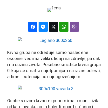
Krvna grupa ne određuje samo nasleđene
osobine, već ima veliki uticaj i na zdravlje, pa čak
i na dužinu života. Posebno se ističe krvna grupa
0, koja se smatra najotpornijom na razne bolesti,
a time i potencijalno najdugovečnijom.
Osobe s ovom krvnom grupom imaju manji rizik
od kardiovaskularnih bolesti, poput srčanog i