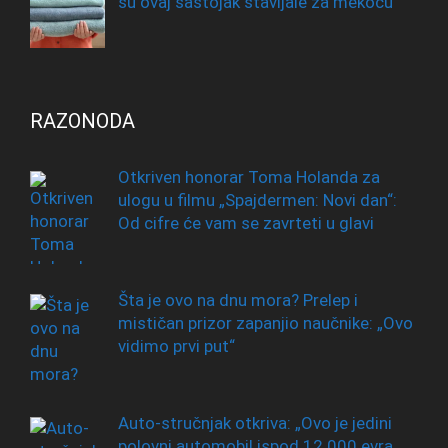
su ovaj sastojak stavljale za mekoću
RAZONODA
Otkriven honorar Toma Holanda za
ulogu u filmu „Spajdermen: Novi dan“:
Od cifre će vam se zavrteti u glavi
Šta je ovo na dnu mora? Prelep i
mističan prizor zapanjio naučnike: „Ovo
vidimo prvi put“
Auto-stručnjak otkriva: „Ovo je jedini
polovni automobil ispod 12.000 evra