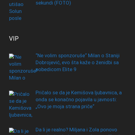
sekundi (FOTO)
VIP
“Ne volim sponzoruše“ Milan o Staniji
Dobrojević, evo šta kaže o ženidbi sa
pobedicom Elite 9
Pričalo se da je Kemišova ljubavnica, a
onda se konačno pojavila u javnosti:
„Ovo je moja strana priče“
Da li je realno? Miljana i Zola ponovo