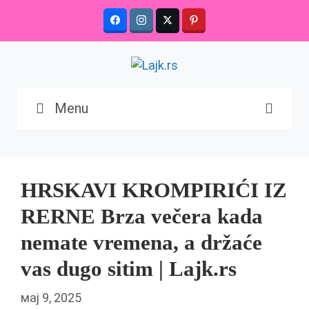
Skip
to
content
Menu
HRSKAVI KROMPIRIĆI IZ
RERNE Brza večera kada
nemate vremena, a držaće
vas dugo sitim | Lajk.rs
мај 9, 2025