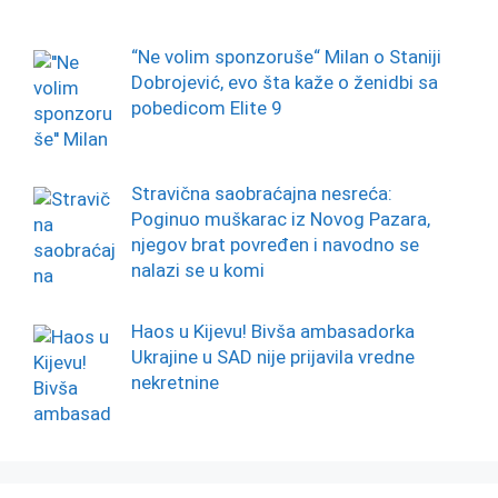
“Ne volim sponzoruše“ Milan o Staniji
Dobrojević, evo šta kaže o ženidbi sa
pobedicom Elite 9
Stravična saobraćajna nesreća:
Poginuo muškarac iz Novog Pazara,
njegov brat povređen i navodno se
nalazi se u komi
Haos u Kijevu! Bivša ambasadorka
Ukrajine u SAD nije prijavila vredne
nekretnine