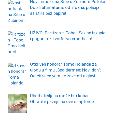
Novi pritisak na Srbe u Zubinom Potoku:
Dobili ultimatume od 7 dana, policija
asistira bez papira!
UŽIVO: Partizan – Tobol: Sek se iskupio
i pogodio za vođstvo crno-belih!
Otkriven honorar Toma Holanda za
ulogu u filmu „Spajdermen: Novi dan“:
Od cifre će vam se zavrteti u glavi
Ubod stršljena može biti koban:
Obratite pažnju na ove simptome