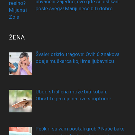
uhvaćeni zajedno, evo gde su uslikani
posle svega! Mariji neće biti dobro
ŽENA
Švaler otkrio tragove: Ovih 6 znakova
odaje muškarca koji ima ljubavnicu
Ubod stršljena može biti koban:
Obratite pažnju na ove simptome
Peškiri su vam postali grubi? Naše bake