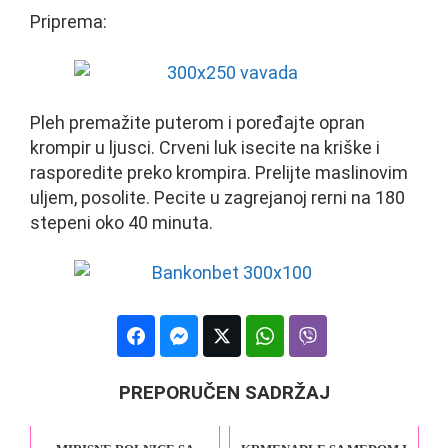
Priprema:
Pleh premažite puterom i poređajte opran
krompir u ljusci. Crveni luk isecite na kriške i
rasporedite preko krompira. Prelijte maslinovim
uljem, posolite. Pecite u zagrejanoj rerni na 180
stepeni oko 40 minuta.
PREPORUČEN SADRŽAJ