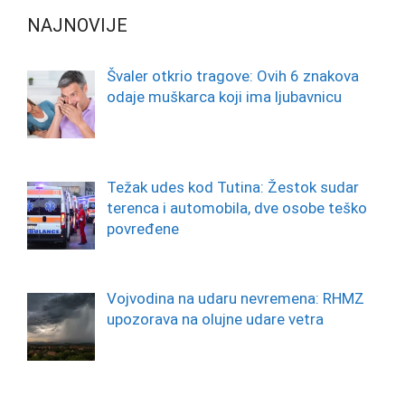
NAJNOVIJE
Švaler otkrio tragove: Ovih 6 znakova
odaje muškarca koji ima ljubavnicu
Težak udes kod Tutina: Žestok sudar
terenca i automobila, dve osobe teško
povređene
Vojvodina na udaru nevremena: RHMZ
upozorava na olujne udare vetra