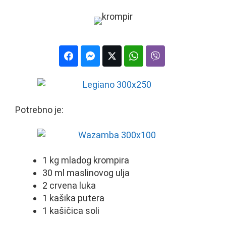
Potrebno je:
1 kg mladog krompira
30 ml maslinovog ulja
2 crvena luka
1 kašika putera
1 kašičica soli