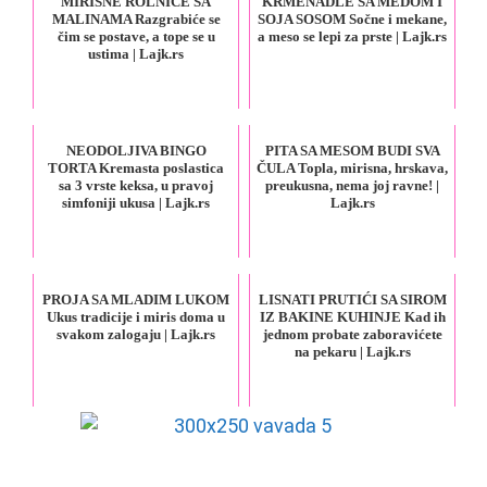
MIRISNE ROLNICE SA
KRMENADLE SA MEDOM I
MALINAMA Razgrabiće se
SOJA SOSOM Sočne i mekane,
čim se postave, a tope se u
a meso se lepi za prste | Lajk.rs
ustima | Lajk.rs
NEODOLJIVA BINGO
PITA SA MESOM BUDI SVA
TORTA Kremasta poslastica
ČULA Topla, mirisna, hrskava,
sa 3 vrste keksa, u pravoj
preukusna, nema joj ravne! |
simfoniji ukusa | Lajk.rs
Lajk.rs
PROJA SA MLADIM LUKOM
LISNATI PRUTIĆI SA SIROM
Ukus tradicije i miris doma u
IZ BAKINE KUHINJE Kad ih
svakom zalogaju | Lajk.rs
jednom probate zaboravićete
na pekaru | Lajk.rs