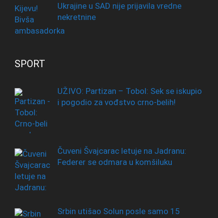
Ukrajine u SAD nije prijavila vredne
nekretnine
SPORT
UŽIVO: Partizan – Tobol: Sek se iskupio
i pogodio za vođstvo crno-belih!
Čuveni Švajcarac letuje na Jadranu:
Federer se odmara u komšiluku
Srbin utišao Solun posle samo 15