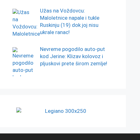
Užas na Voždovcu:
Maloletnice napale i tukle
Ruskinju (19) dok joj nisu
ukrale ranac!
Nevreme pogodilo auto-put
kod Jerine: Klizav kolovoz i
pljuskovi prete širom zemlje!