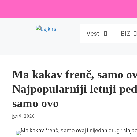
Skip
to
content
Vesti
BIZ
Ma kakav frenč, samo ova
Najpopularniji letnji ped
samo ovo
јул 9, 2026