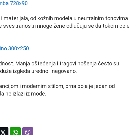
 i materijala, od kožnih modela u neutralnim tonovima
svoje svestranosti mnoge žene odlučuju se da tokom cele
ednost. Manja oštećenja i tragovi nošenja često su
r duže izgleda uredno i negovano.
ancijom i modernim stilom, crna boja je jedan od
a ne izlazi iz mode.