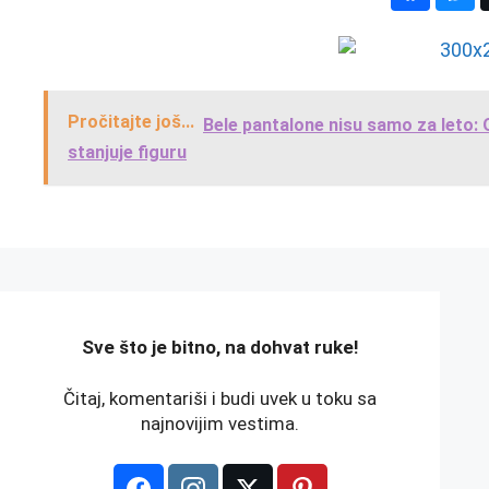
Pročitajte još...
Bele pantalone nisu samo za leto: 
stanjuje figuru
️Sve što je bitno, na dohvat ruke!
Čitaj, komentariši i budi uvek u toku sa
najnovijim vestima.