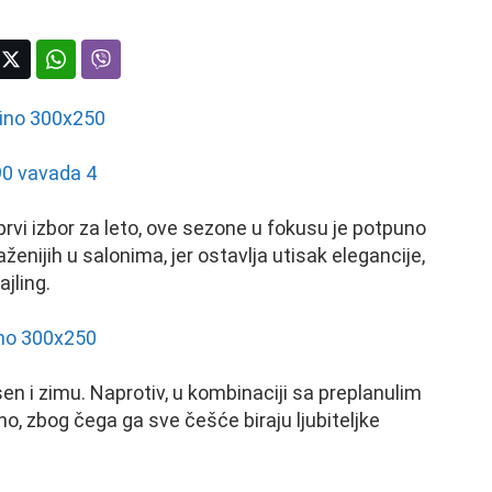
 prvi izbor za leto, ove sezone u fokusu je potpuno
aženijih u salonima, jer ostavlja utisak elegancije,
ajling.
en i zimu. Naprotiv, u kombinaciji sa preplanulim
 zbog čega ga sve češće biraju ljubiteljke