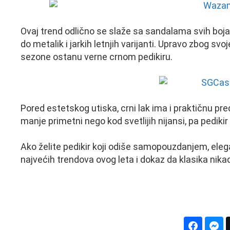
Ovaj trend odlično se slaže sa sandalama svih boja
do metalik i jarkih letnjih varijanti. Upravo zbog 
sezone ostanu verne crnom pedikiru.
Pored estetskog utiska, crni lak ima i praktičnu pr
manje primetni nego kod svetlijih nijansi, pa pediki
Ako želite pedikir koji odiše samopouzdanjem, eleg
najvećih trendova ovog leta i dokaz da klasika nikad