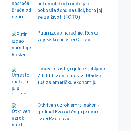
automobil od roditelja i
pokosila ženu na ulici, bore joj
se za život! (FOTO)
Putin izdao naređnje: Ruska
vojska krenula na Odesu
Umesto rasta, u julu izgubljeno
23.000 radnih mesta: Hladan
tuš za američku ekonomiju
Otkriven uzrok smrti nakon 4
godine! Evo od čega je umro
Laća Radulović