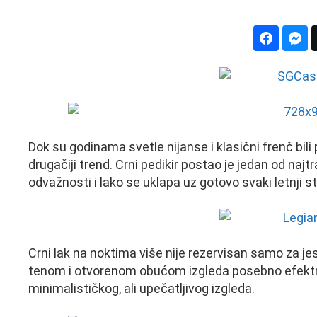
Dok su godinama svetle nijanse i klasični frenč bili
drugačiji trend. Crni pedikir postao je jedan od najtr
odvažnosti i lako se uklapa uz gotovo svaki letnji st
Crni lak na noktima više nije rezervisan samo za jes
tenom i otvorenom obućom izgleda posebno efektno,
minimalističkog, ali upečatljivog izgleda.