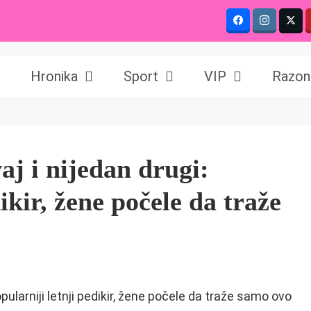
Hronika
Sport
VIP
Razon
j i nijedan drugi:
ikir, žene počele da traže