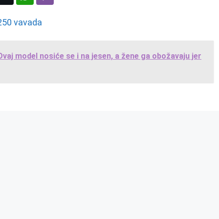
Ovaj model nosiće se i na jesen, a žene ga obožavaju jer