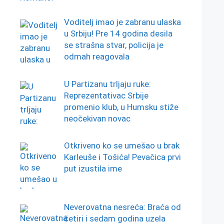
Voditelj imao je zabranu ulaska
u Srbiju! Pre 14 godina desila
se strašna stvar, policija je
odmah reagovala
U Partizanu trljaju ruke:
Reprezentativac Srbije
promenio klub, u Humsku stiže
neočekivan novac
Otkriveno ko se umešao u brak
Karleuše i Tošića! Pevačica prvi
put izustila ime
Neverovatna nesreća: Braća od
četiri i sedam godina uzela