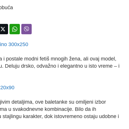
a i postale modni fetiš mnogih žena, ali ovaj model,
. Deluju drsko, odvažno i elegantno u isto vreme – i
jivim detaljima, ove baletanke su omiljeni izbor
rma u svakodnevne kombinacije. Bilo da ih
u stajlingu karakter, dok istovremeno ostaju udobne i