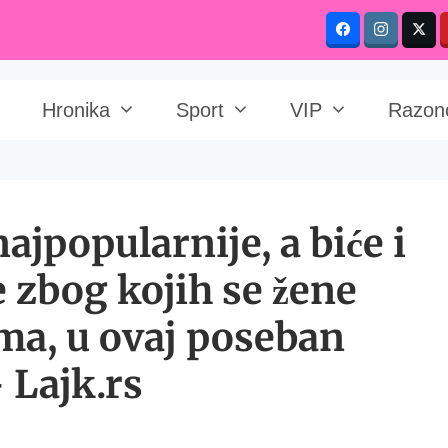
Hronika
Sport
VIP
Razon
ajpopularnije, a biće i
e zbog kojih se žene
ma, u ovaj poseban
– Lajk.rs