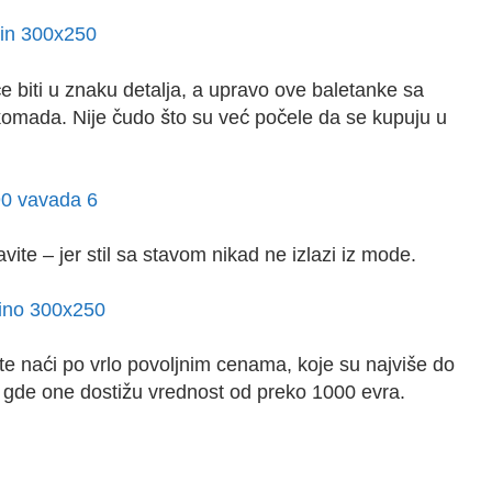
e biti u znaku detalja, a upravo ove baletanke sa
komada. Nije čudo što su već počele da se kupuju u
vite – jer stil sa stavom nikad ne izlazi iz mode.
ete naći po vrlo povoljnim cenama, koje su najviše do
a gde one dostižu vrednost od preko 1000 evra.