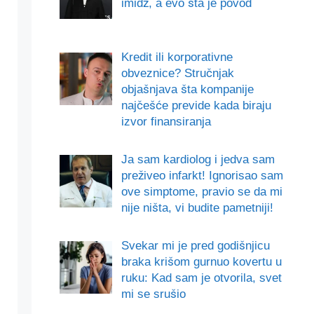
imidž, a evo šta je povod
Kredit ili korporativne
obveznice? Stručnjak
objašnjava šta kompanije
najčešće previde kada biraju
izvor finansiranja
Ja sam kardiolog i jedva sam
preživeo infarkt! Ignorisao sam
ove simptome, pravio se da mi
nije ništa, vi budite pametniji!
Svekar mi je pred godišnjicu
braka krišom gurnuo kovertu u
ruku: Kad sam je otvorila, svet
mi se srušio