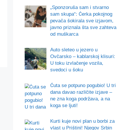
„Sponzoruša sam i stvarno
sam skupa“: Ćerka pokojnog
pevača šokirala sve izjavom,
javno priznala šta sve zahteva
od muškarca
Auto sleteo u jezero u
Ovčarsko – kablarskoj klisuri:
U toku izvlačenje vozila,
svedoci u šoku
Ćuta se potpuno pogubio! U tri
dana davao različite izjave –
ne zna koga podržava, a na
koga se ljuti!
Kurti kuje novi plan u borbi za
vlast u Prištini! Njegov Srbin