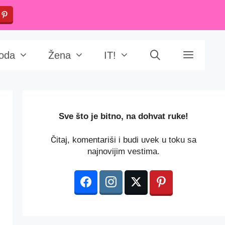
oda
Žena
IT!
️Sve što je bitno, na dohvat ruke!
Čitaj, komentariši i budi uvek u toku sa
najnovijim vestima.