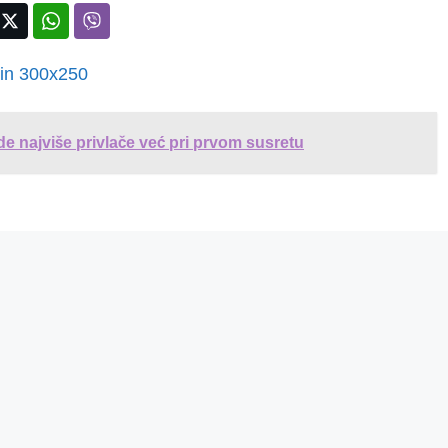
e najviše privlače već pri prvom susretu