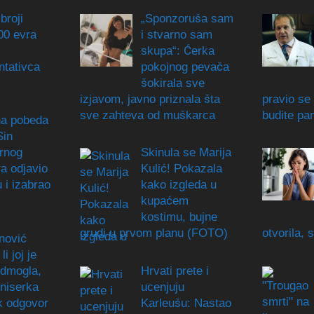
broji
„Sponzoruša sam
00 evra
i stvarno sam
skupa“: Ćerka
ntativca
pokojnog pevača
šokirala sve
izjavom, javno priznala šta
pravio se 
sve zahteva od muškarca
budite pam
a pobeda
Sin
rnog
Skinula se Marija
ra odjavio
Kulić! Pokazala
 i izabrao
kako izgleda u
kupaćem
kostimu, bujne
grudi u prvom planu (FOTO)
otvorila, 
nović
li joj je
odmogla,
Hrvati prete i
eniserka
ucenjuju
k odgovor
Karleušu: Nastao