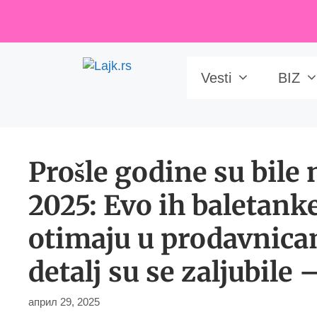
Skip
to
content
Vesti
BIZ
Prošle godine su bile n
2025: Evo ih baletank
otimaju u prodavnica
detalj su se zaljubile 
април 29, 2025