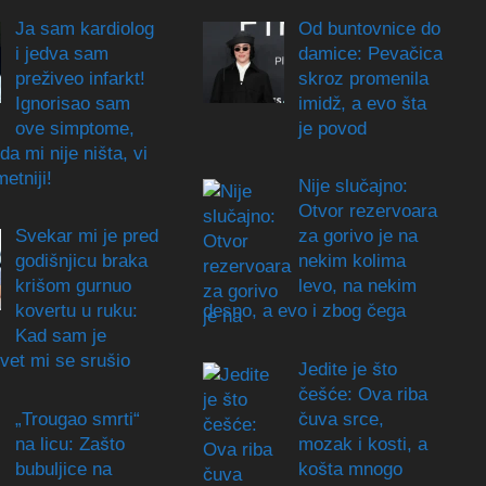
Ja sam kardiolog
Od buntovnice do
i jedva sam
damice: Pevačica
preživeo infarkt!
skroz promenila
Ignorisao sam
imidž, a evo šta
ove simptome,
je povod
da mi nije ništa, vi
etniji!
Nije slučajno:
Otvor rezervoara
Svekar mi je pred
za gorivo je na
godišnjicu braka
nekim kolima
krišom gurnuo
levo, na nekim
kovertu u ruku:
desno, a evo i zbog čega
Kad sam je
svet mi se srušio
Jedite je što
češće: Ova riba
„Trougao smrti“
čuva srce,
na licu: Zašto
mozak i kosti, a
bubuljice na
košta mnogo