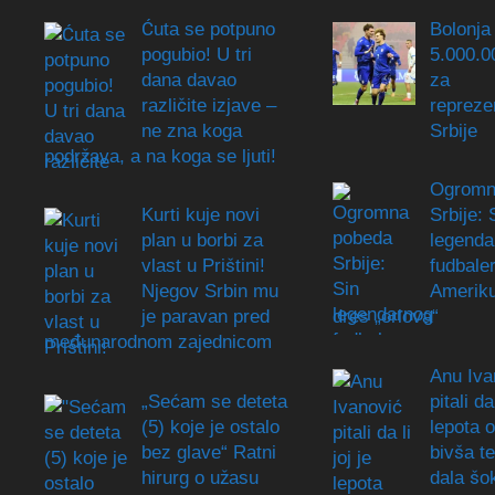
Ćuta se potpuno
Bolonja 
pogubio! U tri
5.000.0
dana davao
za
različite izjave –
repreze
ne zna koga
Srbije
podržava, a na koga se ljuti!
Ogromn
Kurti kuje novi
Srbije: 
plan u borbi za
legenda
vlast u Prištini!
fudbale
Njegov Srbin mu
Ameriku
je paravan pred
dres „orlova“
međunarodnom zajednicom
Anu Iva
„Sećam se deteta
pitali da 
(5) koje je ostalo
lepota 
bez glave“ Ratni
bivša t
hirurg o užasu
dala šo