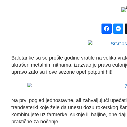
Baletanke su se prošle godine vratile na velika vrat
ukrašen metalnim nitnama, izazvao je pravu euforiju
upravo zato su i ove sezone opet potpuni hit!
Na prvi pogled jednostavne, ali zahvaljujući upečatl
trendseterki koje žele da unesu dozu rokerskog ša
kombinujete uz farmerke, suknje ili haljine, one daj
praktične za nošenje.