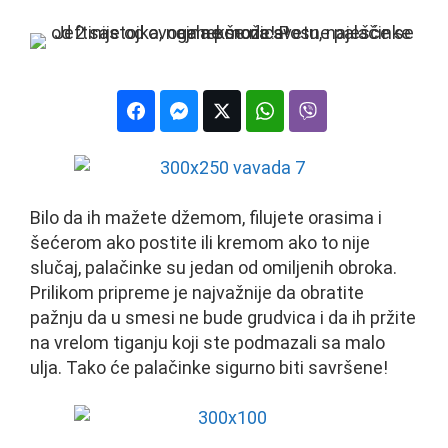
Bilo da ih mažete džemom, filujete orasima i
šećerom ako postite ili kremom ako to nije
slučaj, palačinke su jedan od omiljenih obroka.
Prilikom pripreme je najvažnije da obratite
pažnju da u smesi ne bude grudvica i da ih pržite
na vrelom tiganju koji ste podmazali sa malo
ulja. Tako će palačinke sigurno biti savršene!