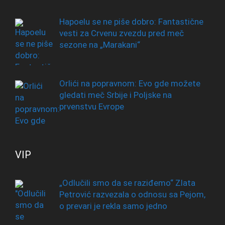
Hapoelu se ne piše dobro: Fantastične
vesti za Crvenu zvezdu pred meč
sezone na „Marakani“
Orlići na popravnom: Evo gde možete
gledati meč Srbije i Poljske na
prvenstvu Evrope
VIP
„Odlučili smo da se raziđemo“ Zlata
Petrović razvezala o odnosu sa Pejom,
o prevari je rekla samo jedno