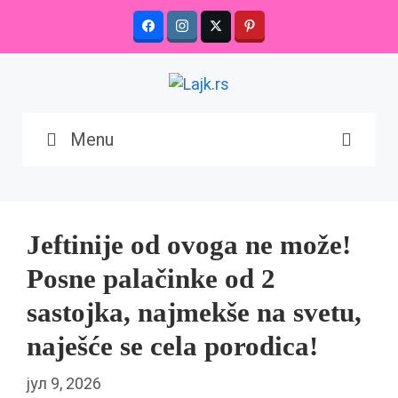
Skip
to
content
Menu
Jeftinije od ovoga ne može!
Posne palačinke od 2
sastojka, najmekše na svetu,
naješće se cela porodica!
јул 9, 2026