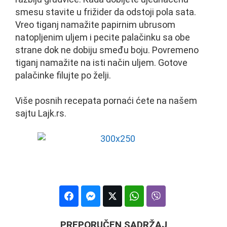
smesu stavite u frižider da odstoji pola sata.
Vreo tiganj namažite papirnim ubrusom
natopljenim uljem i pecite palačinku sa obe
strane dok ne dobiju smeđu boju. Povremeno
tiganj namažite na isti način uljem. Gotove
palačinke filujte po želji.
Više posnih recepata pornaći ćete na našem
sajtu Lajk.rs.
PREPORUČEN SADRŽAJ