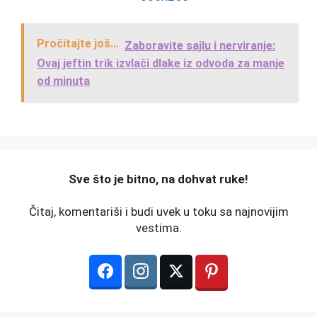
Pročitajte još...
Zaboravite sajlu i nerviranje:
Ovaj jeftin trik izvlači dlake iz odvoda za manje
od minuta
️Sve što je bitno, na dohvat ruke!
Čitaj, komentariši i budi uvek u toku sa najnovijim
vestima.