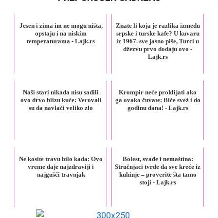
Jesen i zima im ne mogu ništa,
Znate li koja je razlika između
opstaju i na niskim
srpske i turske kafe? U kuvaru
temperaturama - Lajk.rs
iz 1967. sve jasno piše, Turci u
džezvu prvo dodaju ovo -
Lajk.rs
Naši stari nikada nisu sadili
Krompir neće proklijati ako
ovo drvo blizu kuće: Verovali
ga ovako čuvate: Biće svež i do
su da navlači veliko zlo
godinu dana! - Lajk.rs
Ne kosite travu bilo kada: Ovo
Bolest, svađe i nemaština:
vreme daje najzdraviji i
Stručnjaci tvrde da sve kreće iz
najgušći travnjak
kuhinje – proverite šta tamo
stoji - Lajk.rs