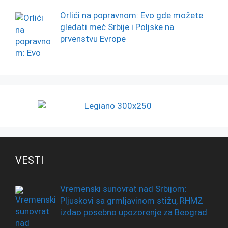
Orlići na popravnom: Evo gde možete
gledati meč Srbije i Poljske na
prvenstvu Evrope
VESTI
Vremenski sunovrat nad Srbijom:
Pljuskovi sa grmljavinom stižu, RHMZ
izdao posebno upozorenje za Beograd