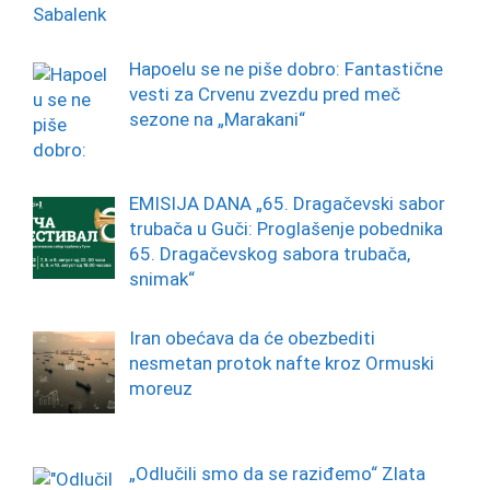
Hapoelu se ne piše dobro: Fantastične
vesti za Crvenu zvezdu pred meč
sezone na „Marakani“
EMISIJA DANA „65. Dragačevski sabor
trubača u Guči: Proglašenje pobednika
65. Dragačevskog sabora trubača,
snimak“
Iran obećava da će obezbediti
nesmetan protok nafte kroz Ormuski
moreuz
„Odlučili smo da se raziđemo“ Zlata