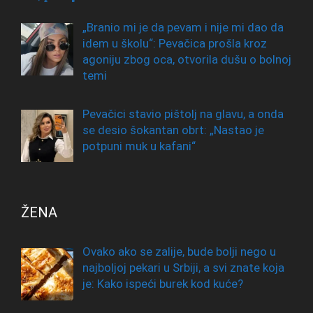
„Branio mi je da pevam i nije mi dao da
idem u školu“: Pevačica prošla kroz
agoniju zbog oca, otvorila dušu o bolnoj
temi
Pevačici stavio pištolj na glavu, a onda
se desio šokantan obrt: „Nastao je
potpuni muk u kafani“
ŽENA
Ovako ako se zalije, bude bolji nego u
najboljoj pekari u Srbiji, a svi znate koja
je: Kako ispeći burek kod kuće?