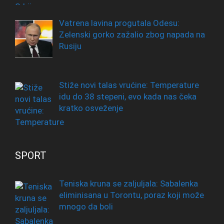
Vatrena lavina progutala Odesu:
Zelenski gorko zažalio zbog napada na
Rusiju
Stiže novi talas vrućine: Temperature
idu do 38 stepeni, evo kada nas čeka
kratko osveženje
SPORT
Teniska kruna se zaljuljala: Sabalenka
eliminisana u Torontu, poraz koji može
mnogo da boli