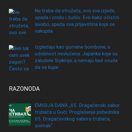
Ne treba da stružete, ovo sve izjede,
spada i crnilo i žutilo: Evo kako očistiti
lavabo, spada sva prljavština koja se
nakupila
Izgledaju kao gumene bombone, a
udobnost neslućena: Japanke koje su
zaludele Srpkinje, a nemaju baš svuda
da se kupe
RAZONODA
EMISIJA DANA „65. Dragačevski sabor
trubača u Guči: Proglašenje pobednika
65. Dragačevskog sabora trubača,
snimak“