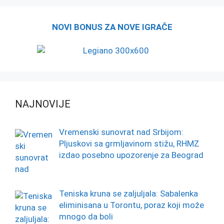
NOVI BONUS ZA NOVE IGRAČE
NAJNOVIJE
Vremenski sunovrat nad Srbijom:
Pljuskovi sa grmljavinom stižu, RHMZ
izdao posebno upozorenje za Beograd
Teniska kruna se zaljuljala: Sabalenka
eliminisana u Torontu, poraz koji može
mnogo da boli