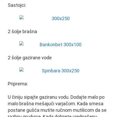
Sastojci:
2 šolje brašna
2 šolje gazirane vode
Priprema:
U činiju sipajte gaziranu vodu. Dodajte malo po
malo brašna mešajući varjačom. Kada smesa
postane gušća mutite ručnom mutilicom da se
razbiju grudvice. Kada dobijete ujednačenu