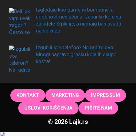
Izgledaju kao gumene bombone, a
udobnost neslućena: Japanke koje su
zaludele Srpkinje, a nemaju baš svuda
da se kupe
Izgubili ste telefon? Ne radite ovo:
Mnogi naprave grešku koja ih skupo
košta!
KONTAKT
MARKETING
IMPRESSUM
USLOVI KORIŠĆENJA
PIŠITE NAM
© 2026 Lajk.rs