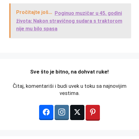
Pročitajte još...
Poginuo muzičar u 45. godini
života: Nakon stravičnog sudara s traktorom
nije mu bilo spasa
️Sve što je bitno, na dohvat ruke!
Čitaj, komentariši i budi uvek u toku sa najnovijim
vestima.