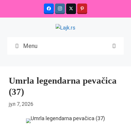
Skip
to
content
Menu
Umrla legendarna pevačica
(37)
јул 7, 2026