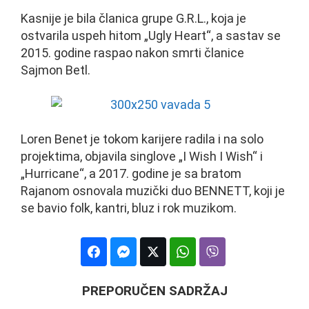
Kasnije je bila članica grupe G.R.L., koja je
ostvarila uspeh hitom „Ugly Heart“, a sastav se
2015. godine raspao nakon smrti članice
Sajmon Betl.
Loren Benet je tokom karijere radila i na solo
projektima, objavila singlove „I Wish I Wish“ i
„Hurricane“, a 2017. godine je sa bratom
Rajanom osnovala muzički duo BENNETT, koji je
se bavio folk, kantri, bluz i rok muzikom.
PREPORUČEN SADRŽAJ