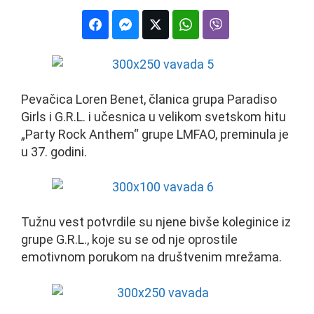
Pevačica Loren Benet, članica grupa Paradiso
Girls i G.R.L. i učesnica u velikom svetskom hitu
„Party Rock Anthem“ grupe LMFAO, preminula je
u 37. godini.
Tužnu vest potvrdile su njene bivše koleginice iz
grupe G.R.L., koje su se od nje oprostile
emotivnom porukom na društvenim mrežama.