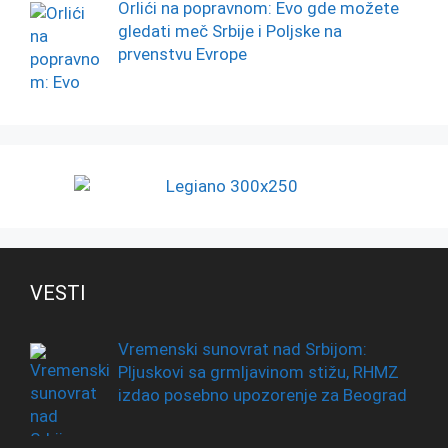
Orlići na popravnom: Evo gde možete
gledati meč Srbije i Poljske na
prvenstvu Evrope
VESTI
Vremenski sunovrat nad Srbijom:
Pljuskovi sa grmljavinom stižu, RHMZ
izdao posebno upozorenje za Beograd