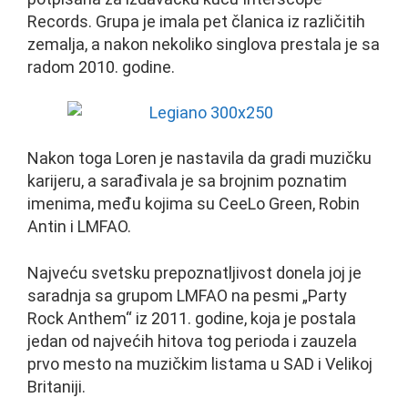
Records. Grupa je imala pet članica iz različitih
zemalja, a nakon nekoliko singlova prestala je sa
radom 2010. godine.
Nakon toga Loren je nastavila da gradi muzičku
karijeru, a sarađivala je sa brojnim poznatim
imenima, među kojima su CeeLo Green, Robin
Antin i LMFAO.
Najveću svetsku prepoznatljivost donela joj je
saradnja sa grupom LMFAO na pesmi „Party
Rock Anthem“ iz 2011. godine, koja je postala
jedan od najvećih hitova tog perioda i zauzela
prvo mesto na muzičkim listama u SAD i Velikoj
Britaniji.