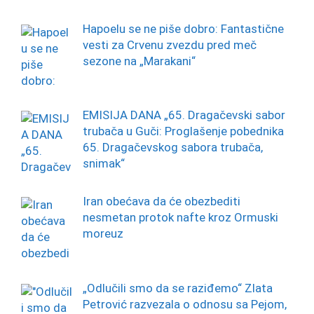
Hapoelu se ne piše dobro: Fantastične
vesti za Crvenu zvezdu pred meč
sezone na „Marakani“
EMISIJA DANA „65. Dragačevski sabor
trubača u Guči: Proglašenje pobednika
65. Dragačevskog sabora trubača,
snimak“
Iran obećava da će obezbediti
nesmetan protok nafte kroz Ormuski
moreuz
„Odlučili smo da se raziđemo“ Zlata
Petrović razvezala o odnosu sa Pejom,