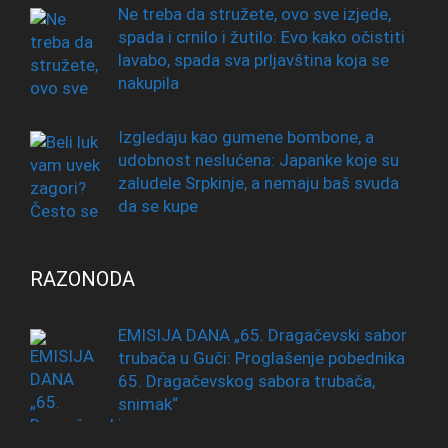
Ne treba da stružete, ovo sve izjede,
spada i crnilo i žutilo: Evo kako očistiti
lavabo, spada sva prljavština koja se
nakupila
Izgledaju kao gumene bombone, a
udobnost neslućena: Japanke koje su
zaludele Srpkinje, a nemaju baš svuda
da se kupe
RAZONODA
EMISIJA DANA „65. Dragačevski sabor
trubača u Guči: Proglašenje pobednika
65. Dragačevskog sabora trubača,
snimak“