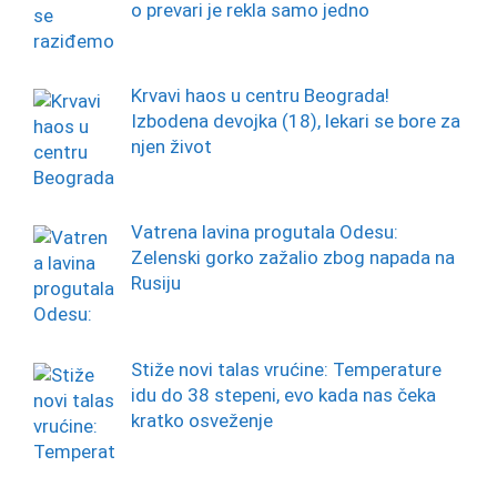
o prevari je rekla samo jedno
Krvavi haos u centru Beograda!
Izbodena devojka (18), lekari se bore za
njen život
Vatrena lavina progutala Odesu:
Zelenski gorko zažalio zbog napada na
Rusiju
Stiže novi talas vrućine: Temperature
idu do 38 stepeni, evo kada nas čeka
kratko osveženje