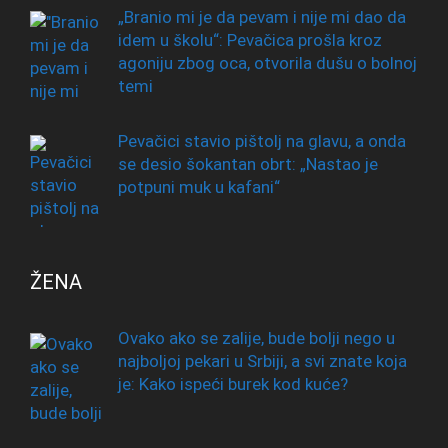
„Branio mi je da pevam i nije mi dao da
idem u školu“: Pevačica prošla kroz
agoniju zbog oca, otvorila dušu o bolnoj
temi
Pevačici stavio pištolj na glavu, a onda
se desio šokantan obrt: „Nastao je
potpuni muk u kafani“
ŽENA
Ovako ako se zalije, bude bolji nego u
najboljoj pekari u Srbiji, a svi znate koja
je: Kako ispeći burek kod kuće?