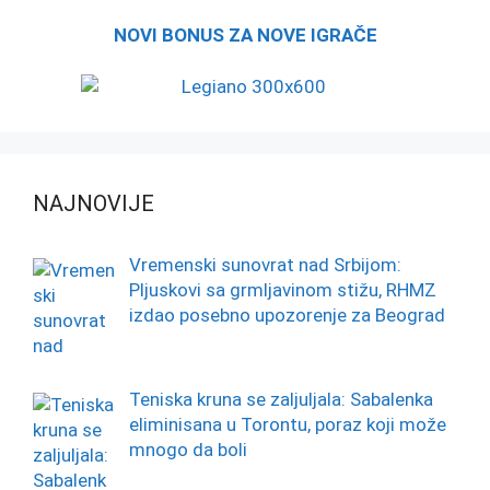
NOVI BONUS ZA NOVE IGRAČE
NAJNOVIJE
Vremenski sunovrat nad Srbijom:
Pljuskovi sa grmljavinom stižu, RHMZ
izdao posebno upozorenje za Beograd
Teniska kruna se zaljuljala: Sabalenka
eliminisana u Torontu, poraz koji može
mnogo da boli