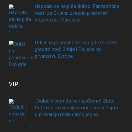
Hapoelu se ne piše dobro: Fantastične
vesti za Crvenu zvezdu pred meč
sezone na „Marakani“
Orlići na popravnom: Evo gde možete
gledati meč Srbije i Poljske na
prvenstvu Evrope
VIP
„Odlučili smo da se raziđemo“ Zlata
Petrović razvezala o odnosu sa Pejom,
o prevari je rekla samo jedno