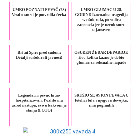
UMRO POZNATI PEVAČ (73)
UMRO GLUMAC U 28.
Vesti o smrti je potvrdila ćerka
GODINI! Iznenadna tragedija
sve šokirala, porodica
zanemela jer je uzrok smrti
tajanstven
Britni Spirs pred sudom:
OSUĐEN ŽERAR DEPARDJE
Detalji su šokirali javnost!
Evo koliku kaznu je dobio
glumac za seksualne napade
Legendarni pevač hitno
SRUŠIO SE AVION PEVAČA U
hospitalizovan: Pozlilo mu
letelici bila i njegova devojka,
usred nastupa, evo u kakvom je
ima poginulih
stanju (FOTO)