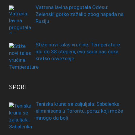
Vatrena lavina progutala Odesu:
Zelenski gorko zažalio zbog napada na
Rusiju
Stiže novi talas vrućine: Temperature
idu do 38 stepeni, evo kada nas čeka
kratko osveženje
SPORT
Teniska kruna se zaljuljala: Sabalenka
eliminisana u Torontu, poraz koji može
mnogo da boli