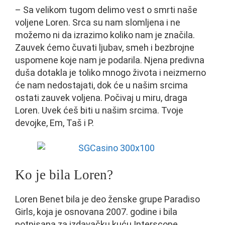
– Sa velikom tugom delimo vest o smrti naše
voljene Loren. Srca su nam slomljena i ne
možemo ni da izrazimo koliko nam je značila.
Zauvek ćemo čuvati ljubav, smeh i bezbrojne
uspomene koje nam je podarila. Njena predivna
duša dotakla je toliko mnogo života i neizmerno
će nam nedostajati, dok će u našim srcima
ostati zauvek voljena. Počivaj u miru, draga
Loren. Uvek ćeš biti u našim srcima. Tvoje
devojke, Em, Taš i P.
Ko je bila Loren?
Loren Benet bila je deo ženske grupe Paradiso
Girls, koja je osnovana 2007. godine i bila
potpisana za izdavačku kuću Interscope