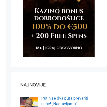
NAJNOVIJE
Putin se dva puta prevariti
neće! „Nastavljamo“