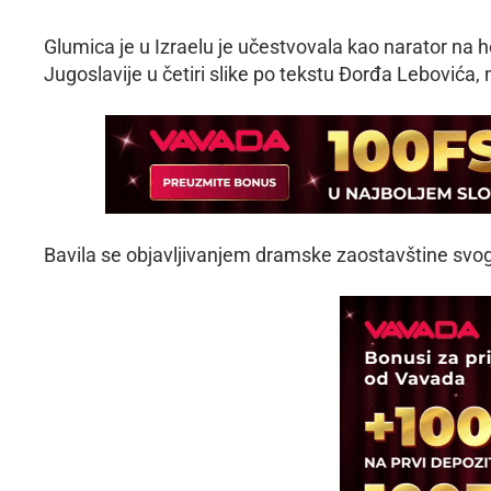
Glumica je u Izraelu je učestvovala kao narator na 
Jugoslavije u četiri slike po tekstu Đorđa Lebovića
Bavila se objavljivanjem dramske zaostavštine svog