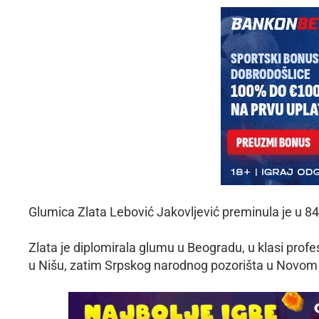
Glumica Zlata Lebović Jakovljević preminula je u 84.
Zlata je diplomirala glumu u Beogradu, u klasi prof
u Nišu, zatim Srpskog narodnog pozorišta u Novom 