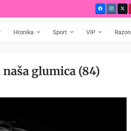
Hronika
Sport
VIP
Razon
a naša glumica (84)