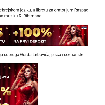
hebrejskom jeziku, u libretu za oratorijum Raspad
, na muziku R. Rihtmana.
a supruga Đorđa Lebovića, pisca i scenariste.