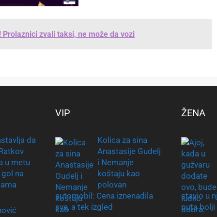
 Prolaznici zvali taksi, ne može da vozi
VIP
ŽENA
stavlja da
Kolica za sina
 Ratkov
Anastasije Gudelj
a u metu
i Nemanje
 gol na
koštaju kao
mama
polovan
automobil: Cena iznenadila
stavio u 
sve, a tek izgled
puta bolji
ović