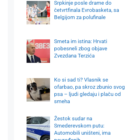
Srpkinje posle drame do
četvrtfinala Evrobasketa, sa
Belgijom za polufinale
Smeta im istina: Hrvati
pobesneli zbog objave
Zvezdana Terzića
Ko si sad ti? Vlasnik se
ofarbao, pa skroz zbunio svog
psa – ljudi gledaju i plaču od
smeha
Žestok sudar na
Smederevskom putu:
Automobili uništeni, ima
povređenih