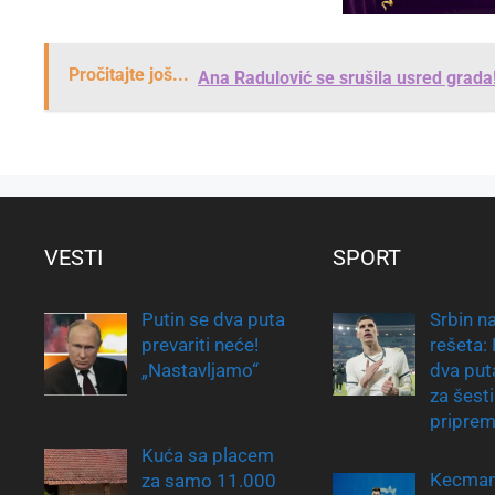
Pročitajte još...
Ana Radulović se srušila usred grada!
VESTI
SPORT
Putin se dva puta
Srbin na
prevariti neće!
rešeta:
„Nastavljamo“
dva put
za šesti
pripre
Kuća sa placem
Kecman
za samo 11.000