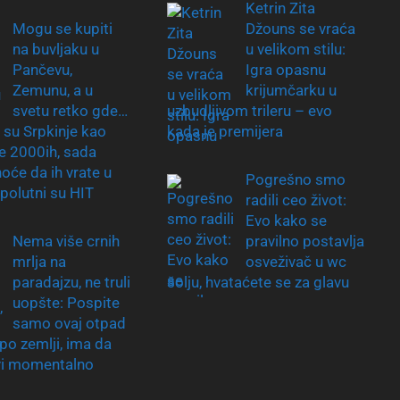
Ketrin Zita
Mogu se kupiti
Džouns se vraća
na buvljaku u
u velikom stilu:
Pančevu,
Igra opasnu
Zemunu, a u
krijumčarku u
svetu retko gde…
uzbudljivom trileru – evo
 su Srpkinje kao
kada je premijera
le 2000ih, sada
hoće da ih vrate u
Pogrešno smo
apolutni su HIT
radili ceo život:
Evo kako se
Nema više crnih
pravilno postavlja
mrlja na
osveživač u wc
paradajzu, ne truli
šolju, hvataćete se za glavu
uopšte: Pospite
samo ovaj otpad
 po zemlji, ima da
vi momentalno