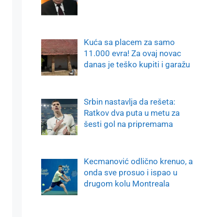
Kuća sa placem za samo
11.000 evra! Za ovaj novac
danas je teško kupiti i garažu
Srbin nastavlja da rešeta:
Ratkov dva puta u metu za
šesti gol na pripremama
Kecmanović odlično krenuo, a
onda sve prosuo i ispao u
drugom kolu Montreala