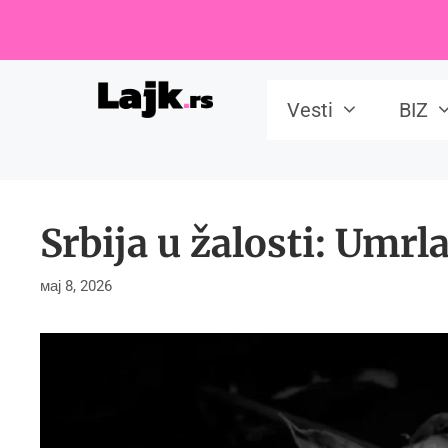
Skip
to
content
Vesti
BIZ
Srbija u žalosti: Umrl
мај 8, 2026