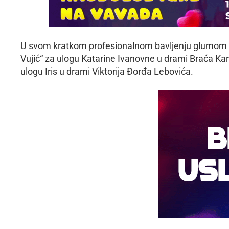
U svom kratkom profesionalnom bavljenju glumom o
Vujić“ za ulogu Katarine Ivanovne u drami Braća Kar
ulogu Iris u drami Viktorija Đorđa Lebovića.