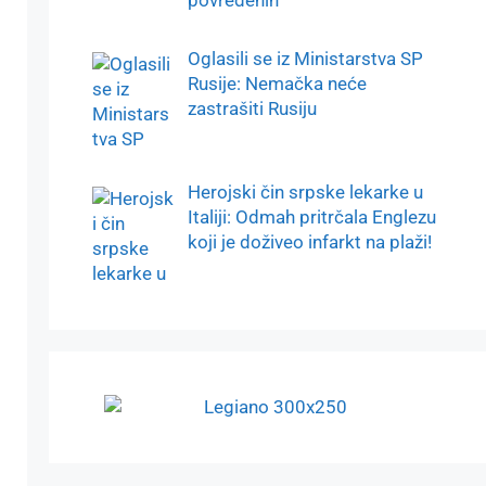
Oglasili se iz Ministarstva SP
Rusije: Nemačka neće
zastrašiti Rusiju
Herojski čin srpske lekarke u
Italiji: Odmah pritrčala Englezu
koji je doživeo infarkt na plaži!