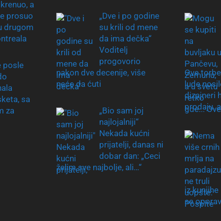
 krenuo, a
e prosuo
„Dve i po godine
 u drugom
su krili od mene
ntreala
da ima dečka“
Voditelj
progovorio
e posle
nakon dve decenije, više
Ove torbe
do
neće da ćuti
lude nosi
nala
dizajneri 
keta, sa
prodaju, 
m za
„Bio sam joj
najlojalniji“
Nekada kućni
prijatelji, danas ni
dobar dan: „Ceci
želim sve najbolje, ali…“
iz kunjihe
se opora