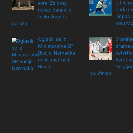
odlično
evra! Za ovaj
onda sv
novac danas je
i ispao
teško kupiti i
kolu Mo
garažu
Srpkinj
Oglasili se iz
drame 
Ministarstva SP
četvrtfi
Rusije: Nemačka
Evrobas
neće zastrašiti
Belgijo
Rusiju
polufinale