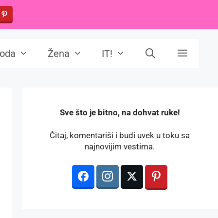
oda
Žena
IT!
️Sve što je bitno, na dohvat ruke!
Čitaj, komentariši i budi uvek u toku sa
najnovijim vestima.