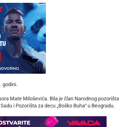
 godini.
esora Mate Miloševića. Bila je član Narodnog pozorišta
Sadu i Pozorišta za decu „Boško Buha“ u Beogradu.