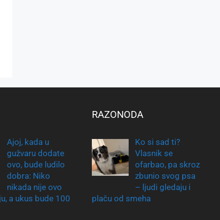
RAZONODA
Ajoj, kada u
Ko si sad ti?
gužvaru dodate
Vlasnik se
ovo, bude ludilo
ofarbao, pa skroz
dobra: Niko
zbunio svog psa
nikada nije ovo
– ljudi gledaju i
nju, a ukus bude 100
plaču od smeha