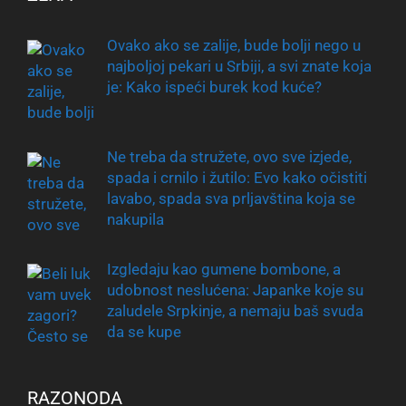
Ovako ako se zalije, bude bolji nego u
najboljoj pekari u Srbiji, a svi znate koja
je: Kako ispeći burek kod kuće?
Ne treba da stružete, ovo sve izjede,
spada i crnilo i žutilo: Evo kako očistiti
lavabo, spada sva prljavština koja se
nakupila
Izgledaju kao gumene bombone, a
udobnost neslućena: Japanke koje su
zaludele Srpkinje, a nemaju baš svuda
da se kupe
RAZONODA