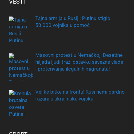
VESTI
Tajna armija u Rusiji: Putinu stiglo
50.000 vojnika u pomoć
Masovni protest u Nemačkoj: Desetine
hiljada ljudi traži ostavku savezne vlade
i proterivanje ilegalnih migranata!
Velike bitke na frontu! Rusi nemilosrdno
razaraju ukrajinsku vojsku