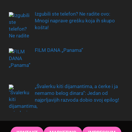
Izgubili ste telefon? Ne radite ovo:
Mnogi naprave grešku koja ih skupo
košta!
FILM DANA „Panama“
„Švalerku kiti dijamantima, a ćerke i ja
nemamo belog dinara“: Jedan od
najprljavijih razvoda dobio svoj epilog!