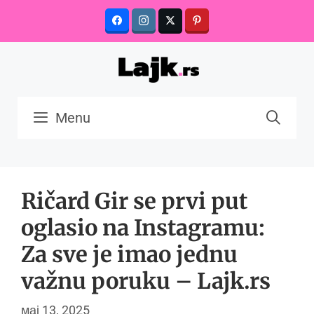
Skip
to
content
Menu
Ričard Gir se prvi put
oglasio na Instagramu:
Za sve je imao jednu
važnu poruku – Lajk.rs
мај 13, 2025