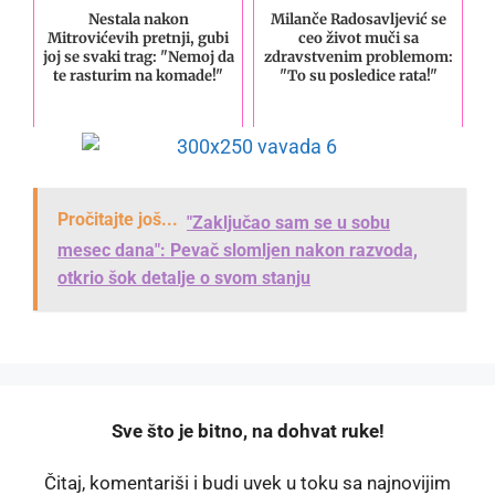
Nestala nakon
Milanče Radosavljević se
Mitrovićevih pretnji, gubi
ceo život muči sa
joj se svaki trag: "Nemoj da
zdravstvenim problemom:
te rasturim na komade!"
"To su posledice rata!"
Pročitajte još...
"Zaključao sam se u sobu
mesec dana": Pevač slomljen nakon razvoda,
otkrio šok detalje o svom stanju
️Sve što je bitno, na dohvat ruke!
Čitaj, komentariši i budi uvek u toku sa najnovijim