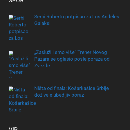
SPORT
Serhi Roberto potpisao za Los Anđeles
Galaksi
„Zaslužili smo više“ Trener Novog
Pazara se oglasio posle poraza od
Zvezde
Ništa od finala: Košarkašice Srbije
doživele ubedljiv poraz
VIP