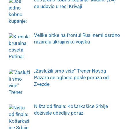
se udavio u reci Krivaji
Velike bitke na frontu! Rusi nemilosrdno
razaraju ukrajinsku vojsku
„Zaslužili smo više“ Trener Novog
Pazara se oglasio posle poraza od
Zvezde
Ništa od finala: Košarkašice Srbije
doživele ubedljiv poraz