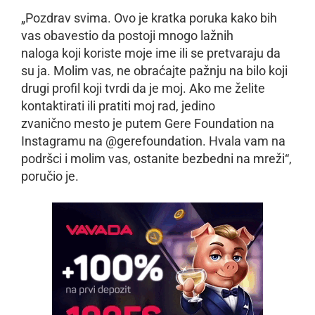
„Pozdrav svima. Ovo je kratka poruka kako bih
vas obavestio da postoji mnogo lažnih
naloga koji koriste moje ime ili se pretvaraju da
su ja. Molim vas, ne obraćajte pažnju na bilo koji
drugi profil koji tvrdi da je moj. Ako me želite
kontaktirati ili pratiti moj rad, jedino
zvanično mesto je putem Gere Foundation na
Instagramu na @gerefoundation. Hvala vam na
podršci i molim vas, ostanite bezbedni na mreži“,
poručio je.