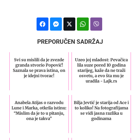
PREPORUČEN SADRŽAJ
Svi su mislili da je zvezde
Uzeo joj mladost: Pevačica
granda stvorio Popović!
lila suze pored 10 godina
Saznala se prava istina, on
starijeg, kaže da ne traži
je idejni tvorac!
osvetu, a evo šta mu je
uradila - Lajk.rs
Anabela Atijas o razvodu
Bilja Jevtić je starija od Ace i
Lune i Marka, otkrila istinu:
to koliko! Na fotografijama
“Mislim da je to u pitanju,
se vidi jasna razlika u
ona je takva”
godinama