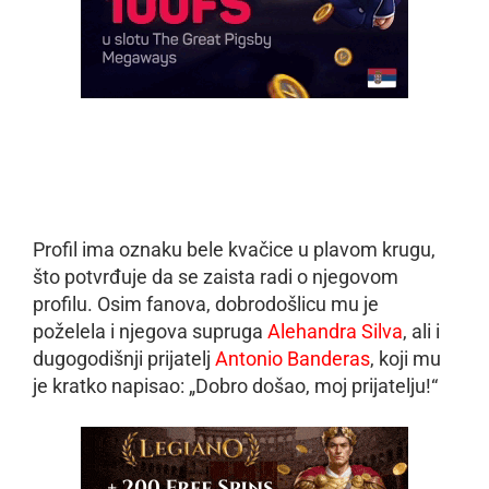
Profil ima oznaku bele kvačice u plavom krugu,
što potvrđuje da se zaista radi o njegovom
profilu. Osim fanova, dobrodošlicu mu je
poželela i njegova supruga
Alehandra Silva
, ali i
dugogodišnji prijatelj
Antonio Banderas
, koji mu
je kratko napisao: „Dobro došao, moj prijatelju!“