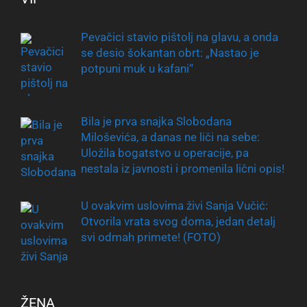
Pevačici stavio pištolj na glavu, a onda
se desio šokantan obrt: „Nastao je
potpuni muk u kafani“
Bila je prva snajka Slobodana
Miloševića, a danas ne liči na sebe:
Uložila bogatstvo u operacije, pa
nestala iz javnosti i promenila lični opis!
U ovakvim uslovima živi Sanja Vučić:
Otvorila vrata svog doma, jedan detalj
svi odmah primete! (FOTO)
ŽENA