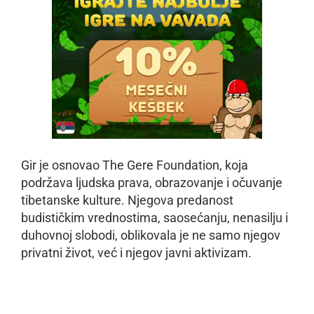
Gir je osnovao The Gere Foundation, koja
podržava ljudska prava, obrazovanje i očuvanje
tibetanske kulture. Njegova predanost
budističkim vrednostima, saosećanju, nenasilju i
duhovnoj slobodi, oblikovala je ne samo njegov
privatni život, već i njegov javni aktivizam.