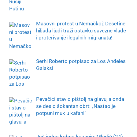
Masovni protest u Nemačkoj: Desetine
hiljada ljudi traži ostavku savezne vlade
i proterivanje ilegalnih migranata!
Serhi Roberto potpisao za Los Anđeles
Galaksi
Pevačici stavio pištolj na glavu, a onda
se desio šokantan obrt: „Nastao je
potpuni muk u kafani“
Još jedno kobno kupanje: Mladić (24)