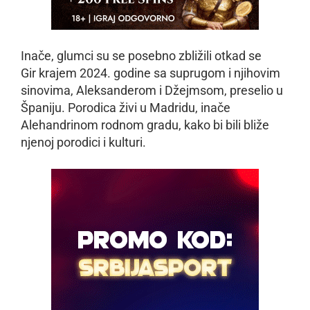
Inače, glumci su se posebno zbližili otkad se
Gir krajem 2024. godine sa suprugom i njihovim
sinovima, Aleksanderom i Džejmsom, preselio u
Španiju. Porodica živi u Madridu, inače
Alehandrinom rodnom gradu, kako bi bili bliže
njenoj porodici i kulturi.