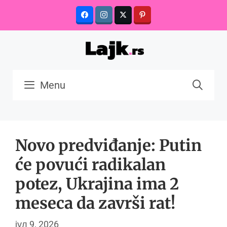
Skip
to
content
Menu
Novo predviđanje: Putin
će povući radikalan
potez, Ukrajina ima 2
meseca da završi rat!
јул 9, 2026