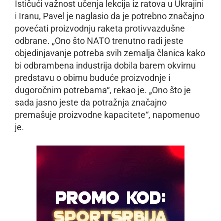
Ističući važnost učenja lekcija iz ratova u Ukrajini
i Iranu, Pavel je naglasio da je potrebno značajno
povećati proizvodnju raketa protivvazdušne
odbrane. „Ono što NATO trenutno radi jeste
objedinjavanje potreba svih zemalja članica kako
bi odbrambena industrija dobila barem okvirnu
predstavu o obimu buduće proizvodnje i
dugoročnim potrebama“, rekao je. „Ono što je
sada jasno jeste da potražnja značajno
premašuje proizvodne kapacitete“, napomenuo
je.