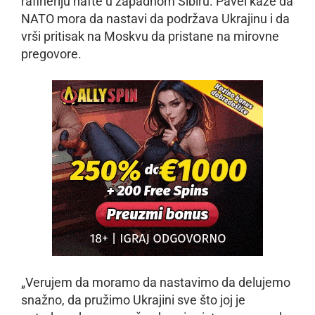
rafineriju nafte u zapadnom Sibiru. Pavel kaže da
NATO mora da nastavi da podržava Ukrajinu i da
vrši pritisak na Moskvu da pristane na mirovne
pregovore.
„Verujem da moramo da nastavimo da delujemo
snažno, da pružimo Ukrajini sve što joj je