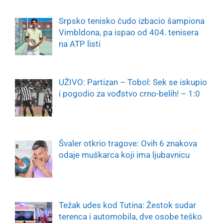
Srpsko tenisko čudo izbacio šampiona
Vimbldona, pa ispao od 404. tenisera
na ATP listi
UŽIVO: Partizan – Tobol: Sek se iskupio
i pogodio za vođstvo crno-belih! – 1:0
Švaler otkrio tragove: Ovih 6 znakova
odaje muškarca koji ima ljubavnicu
Težak udes kod Tutina: Žestok sudar
terenca i automobila, dve osobe teško