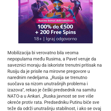
Mobilizacija bi verovatno bila veoma
nepopularna među Rusima, a Pavel veruje da
saveznici moraju da iskoriste trenutni pritisak na
Rusiju da je prisile na mirovne pregovore u
narednim nedeljama. „Rusija se trenutno
suočava sa nizom unutrašnjih problema i
izazova“, rekao je češki predsednik na samitu
NATO-a u Ankari. „Ruska javnost se sve više
okreće protiv rata. Predsedniku Putinu biće sve
teže da održi unutrašnju stabilnost, i ako se ovaj