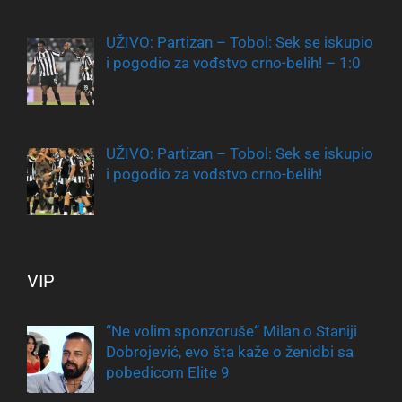
UŽIVO: Partizan – Tobol: Sek se iskupio
i pogodio za vođstvo crno-belih! – 1:0
UŽIVO: Partizan – Tobol: Sek se iskupio
i pogodio za vođstvo crno-belih!
VIP
“Ne volim sponzoruše“ Milan o Staniji
Dobrojević, evo šta kaže o ženidbi sa
pobedicom Elite 9