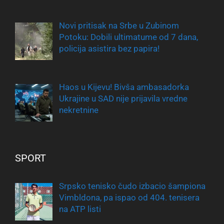
Novi pritisak na Srbe u Zubinom
Potoku: Dobili ultimatume od 7 dana,
policija asistira bez papira!
Haos u Kijevu! Bivša ambasadorka
Ukrajine u SAD nije prijavila vredne
nekretnine
SPORT
Srpsko tenisko čudo izbacio šampiona
Vimbldona, pa ispao od 404. tenisera
na ATP listi