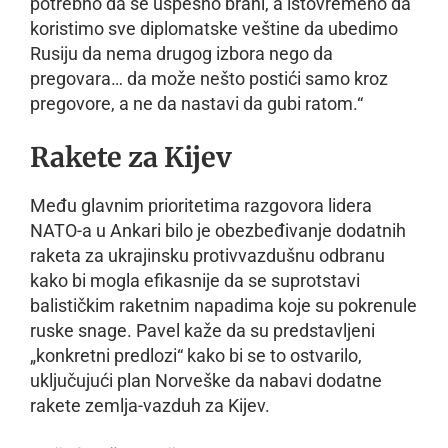
potrebno da se uspešno brani, a istovremeno da
koristimo sve diplomatske veštine da ubedimo
Rusiju da nema drugog izbora nego da
pregovara… da može nešto postići samo kroz
pregovore, a ne da nastavi da gubi ratom.“
Rakete za Kijev
Među glavnim prioritetima razgovora lidera
NATO-a u Ankari bilo je obezbeđivanje dodatnih
raketa za ukrajinsku protivvazdušnu odbranu
kako bi mogla efikasnije da se suprotstavi
balističkim raketnim napadima koje su pokrenule
ruske snage. Pavel kaže da su predstavljeni
„konkretni predlozi“ kako bi se to ostvarilo,
uključujući plan Norveške da nabavi dodatne
rakete zemlja-vazduh za Kijev.