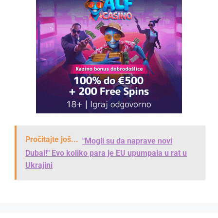
Pročitajte još...
"Mogli su da naprave novi
Dubai!" Evo koliko para je EU upumpala u rat u
Ukrajini