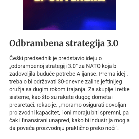
Odbrambena strategija 3.0
Češki predsednik je predstavio ideju o
„odbrambenoj strategiji 3.0“ za NATO koja bi
zadovoljila buduće potrebe Alijanse. Prema ideji,
trebalo bi održavati 30-dnevne zalihe jeftinijeg
oružja sa dugim rokom trajanja. Za skuplje i retke
sisteme, kao što su rakete dugog dometa i
presretači, rekao je, „moramo osigurati dovoljan
proizvodni kapacitet, i oni moraju biti spremni, pa
čak i finansirani unapred, kako bi industrija mogla
da poveća proizvodnju praktično preko noći“.