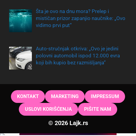
Šta je ovo na dnu mora? Prelep i
mističan prizor zapanjio naučnike: „Ovo
vidimo prvi put“
Auto-stručnjak otkriva: „Ovo je jedini
polovni automobil ispod 12.000 evra
koji bih kupio bez razmišljanja“
KONTAKT
MARKETING
IMPRESSUM
USLOVI KORIŠĆENJA
PIŠITE NAM
© 2026 Lajk.rs