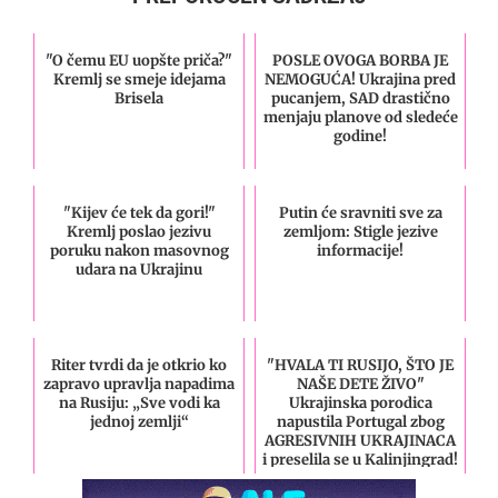
"O čemu EU uopšte priča?"
POSLE OVOGA BORBA JE
Kremlj se smeje idejama
NEMOGUĆA! Ukrajina pred
Brisela
pucanjem, SAD drastično
menjaju planove od sledeće
godine!
"Kijev će tek da gori!"
Putin će sravniti sve za
Kremlj poslao jezivu
zemljom: Stigle jezive
poruku nakon masovnog
informacije!
udara na Ukrajinu
Riter tvrdi da je otkrio ko
"HVALA TI RUSIJO, ŠTO JE
zapravo upravlja napadima
NAŠE DETE ŽIVO"
na Rusiju: „Sve vodi ka
Ukrajinska porodica
jednoj zemlji“
napustila Portugal zbog
AGRESIVNIH UKRAJINACA
i preselila se u Kalinjingrad!
(FOTO)