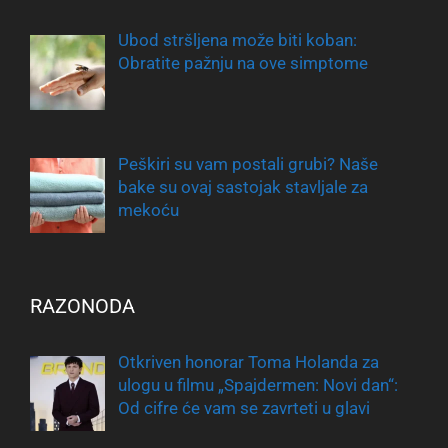
Ubod stršljena može biti koban:
Obratite pažnju na ove simptome
Peškiri su vam postali grubi? Naše
bake su ovaj sastojak stavljale za
mekoću
RAZONODA
Otkriven honorar Toma Holanda za
ulogu u filmu „Spajdermen: Novi dan“:
Od cifre će vam se zavrteti u glavi