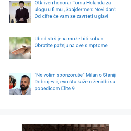
Otkriven honorar Toma Holanda za
ulogu u filmu „Spajdermen: Novi dan“:
Od cifre će vam se zavrteti u glavi
Ubod stršljena može biti koban:
Obratite pažnju na ove simptome
“Ne volim sponzoruše“ Milan o Staniji
Dobrojević, evo šta kaže o ženidbi sa
pobedicom Elite 9