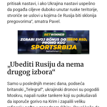
pritisak nastavi, i ako Ukrajina nastavi uspešno
da pogađa ciljeve duboko unutar ruske teritorije,
stvoriće se uslovi u kojima će Rusija biti sklonija
pregovorima“, smatra Pavel.
„Ubediti Rusiju da nema
drugog izbora“
Samo u poslednjih mesec dana, podseća
britanski „Telegraf“, ukrajinski dronovi su pogodili
Moskvu, napali ruske tankere koji su pokušavali
da isporuče gorivo na Krim i zapalili veliku