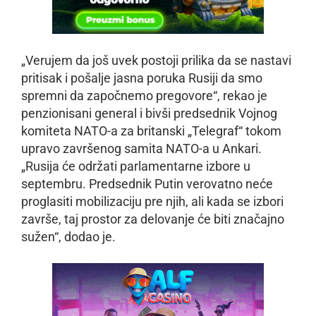
„Verujem da još uvek postoji prilika da se nastavi
pritisak i pošalje jasna poruka Rusiji da smo
spremni da započnemo pregovore“, rekao je
penzionisani general i bivši predsednik Vojnog
komiteta NATO-a za britanski „Telegraf“ tokom
upravo završenog samita NATO-a u Ankari.
„Rusija će održati parlamentarne izbore u
septembru. Predsednik Putin verovatno neće
proglasiti mobilizaciju pre njih, ali kada se izbori
završe, taj prostor za delovanje će biti značajno
sužen“, dodao je.