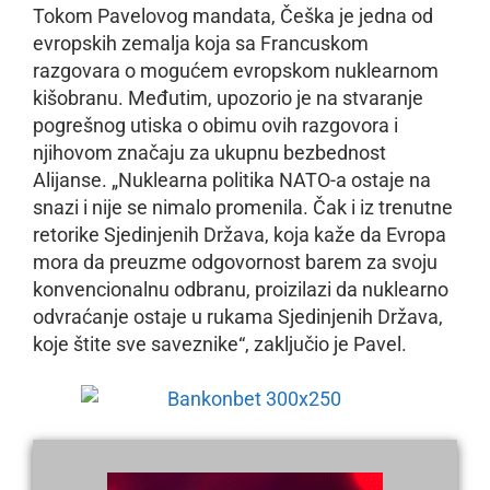
Tokom Pavelovog mandata, Češka je jedna od
evropskih zemalja koja sa Francuskom
razgovara o mogućem evropskom nuklearnom
kišobranu. Međutim, upozorio je na stvaranje
pogrešnog utiska o obimu ovih razgovora i
njihovom značaju za ukupnu bezbednost
Alijanse. „Nuklearna politika NATO-a ostaje na
snazi i nije se nimalo promenila. Čak i iz trenutne
retorike Sjedinjenih Država, koja kaže da Evropa
mora da preuzme odgovornost barem za svoju
konvencionalnu odbranu, proizilazi da nuklearno
odvraćanje ostaje u rukama Sjedinjenih Država,
koje štite sve saveznike“, zaključio je Pavel.