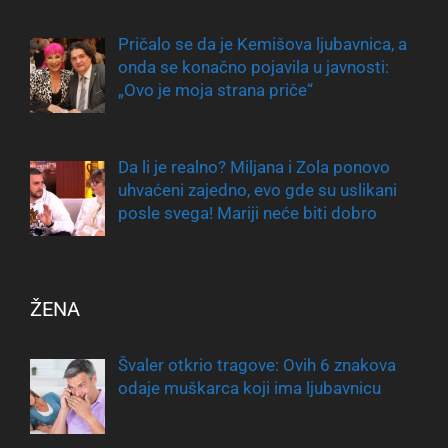
Pričalo se da je Kemišova ljubavnica, a
onda se konačno pojavila u javnosti:
„Ovo je moja strana priče“
Da li je realno? Miljana i Zola ponovo
uhvaćeni zajedno, evo gde su uslikani
posle svega! Mariji neće biti dobro
ŽENA
Švaler otkrio tragove: Ovih 6 znakova
odaje muškarca koji ima ljubavnicu