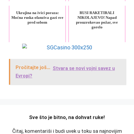
Ukrajina na ivici poraza:
RUSI RAKETIRALI
Moćna ruska ofanziva gazi sve
NIKOLAJEVO! Napad
pred sobom
prouzrokovao požar, sve
gorelo
Pročitajte još...
Stvara se novi vojni savez u
Evropi?
️Sve što je bitno, na dohvat ruke!
Čitaj, komentariši i budi uvek u toku sa najnovijim