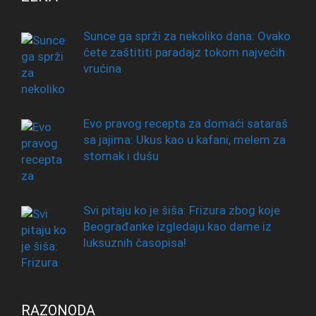
Sunce ga sprži za nekoliko dana: Ovako
ćete zaštititi paradajz tokom najvećih
vrućina
Evo pravog recepta za domaći sataraš
sa jajima: Ukus kao u kafani, melem za
stomak i dušu
Svi pitaju ko je šiša: Frizura zbog koje
Beograđanke izgledaju kao dame iz
luksuznih časopisa!
RAZONODA