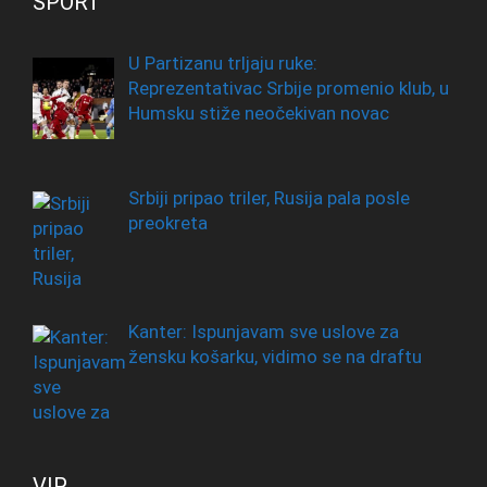
SPORT
U Partizanu trljaju ruke:
Reprezentativac Srbije promenio klub, u
Humsku stiže neočekivan novac
Srbiji pripao triler, Rusija pala posle
preokreta
Kanter: Ispunjavam sve uslove za
žensku košarku, vidimo se na draftu
VIP