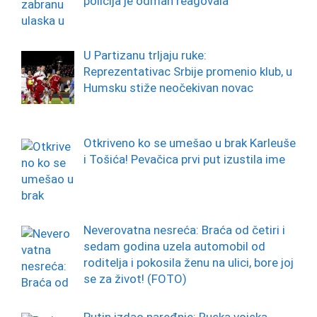
policija je odmah reagovala
U Partizanu trljaju ruke:
Reprezentativac Srbije promenio klub, u
Humsku stiže neočekivan novac
Otkriveno ko se umešao u brak Karleuše
i Tošića! Pevačica prvi put izustila ime
Neverovatna nesreća: Braća od četiri i
sedam godina uzela automobil od
roditelja i pokosila ženu na ulici, bore joj
se za život! (FOTO)