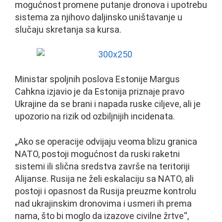
mogućnost promene putanje dronova i upotrebu
sistema za njihovo daljinsko uništavanje u
slučaju skretanja sa kursa.
Ministar spoljnih poslova Estonije Margus
Cahkna izjavio je da Estonija priznaje pravo
Ukrajine da se brani i napada ruske ciljeve, ali je
upozorio na rizik od ozbiljnijih incidenata.
„Ako se operacije odvijaju veoma blizu granica
NATO, postoji mogućnost da ruski raketni
sistemi ili slična sredstva završe na teritoriji
Alijanse. Rusija ne želi eskalaciju sa NATO, ali
postoji i opasnost da Rusija preuzme kontrolu
nad ukrajinskim dronovima i usmeri ih prema
nama, što bi moglo da izazove civilne žrtve“,