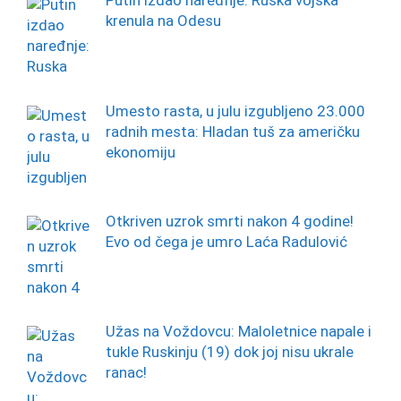
Putin izdao naređnje: Ruska vojska
krenula na Odesu
Umesto rasta, u julu izgubljeno 23.000
radnih mesta: Hladan tuš za američku
ekonomiju
Otkriven uzrok smrti nakon 4 godine!
Evo od čega je umro Laća Radulović
Užas na Voždovcu: Maloletnice napale i
tukle Ruskinju (19) dok joj nisu ukrale
ranac!