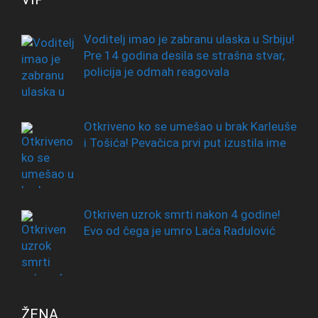
Voditelj imao je zabranu ulaska u Srbiju!
Pre 14 godina desila se strašna stvar,
policija je odmah reagovala
Otkriveno ko se umešao u brak Karleuše
i Tošića! Pevačica prvi put izustila ime
Otkriven uzrok smrti nakon 4 godine!
Evo od čega je umro Laća Radulović
ŽENA