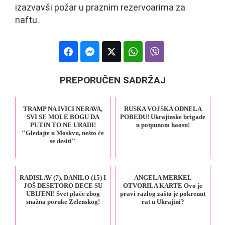
izazvavši požar u praznim rezervoarima za
naftu.
PREPORUČEN SADRŽAJ
TRAMP NA IVICI NERAVA,
RUSKA VOJSKA ODNELA
SVI SE MOLE BOGU DA
POBEDU! Ukrajinske brigade
PUTIN TO NE URADI!
u potpunom haosu!
''Gledajte u Moskvu, nešto će
se desiti''
RADISLAV (7), DANILO (15) I
ANGELA MERKEL
JOŠ DESETORO DECE SU
OTVORILA KARTE Ovo je
UBIJENI! Svet plače zbog
pravi razlog zašto je pokrenut
snažna poruke Zelenskog!
rat u Ukrajini?