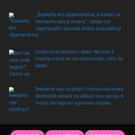
„Švalerku kiti dijamantima, a ćerke i ja
nemamo belog dinara“: Jedan od
najprljavijih razvoda dobio svoj epilog!
Deda mi je jednom rekao: Na ova 4
mesta u kući se ne čuva novac, stići će
beda
Reklame vas izluđuju? Većina korisnika
Androida nikada ne uključi ovu opciju, a
može da napravi ogromnu razliku