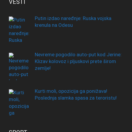
VESTI
Putin izdao naređnje: Ruska vojska
krenula na Odesu
Nevreme pogodilo auto-put kod Jerine:
Klizav kolovoz i pljuskovi prete širom
zemlje!
Kurti moli, opozicija ga ponižava!
Poslednja slamka spasa za teroristu!