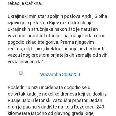
rekao je Cahkna.
Ukrajinski ministar spoljnih poslova Andrij Sibiha
izjavio je u petak da Kijev razmatra slanje
ukrajinskih stručnjaka nakon što je narušen
vazdušni prostor Letonije i najmanje jedan dron
pogodio skladište goriva. Prema njegovim
rečima, cilj bi bio „direktno jačanje bezbednosti
vazdušnog prostora prijateljskih zemalja od svih
vrsta incidenata“.
Poslednji u nizu incidenata dogodio se u
četvrtak kada je nekoliko dronova koji su došli iz
Rusije ušlo u letonski vazdušni prostor. Jedan
dron je pao na skladište nafte u Rezekneu, 240
kilometara istočno od glavnog grada Rige,