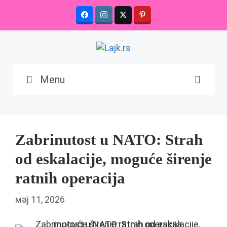
Skip
to
content
Menu
Zabrinutost u NATO: Strah
od eskalacije, moguće širenje
ratnih operacija
мај 11, 2026