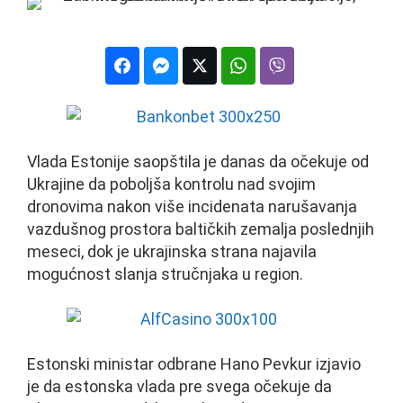
Vlada Estonije saopštila je danas da očekuje od
Ukrajine da poboljša kontrolu nad svojim
dronovima nakon više incidenata narušavanja
vazdušnog prostora baltičkih zemalja poslednjih
meseci, dok je ukrajinska strana najavila
mogućnost slanja stručnjaka u region.
Estonski ministar odbrane Hano Pevkur izjavio
je da estonska vlada pre svega očekuje da