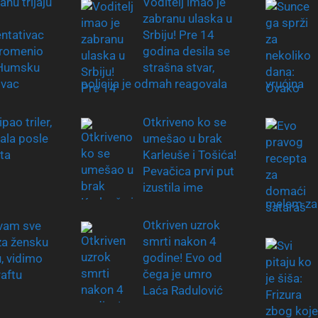
anu trljaju
Voditelj imao je
zabranu ulaska u
ntativac
Srbiju! Pre 14
promenio
godina desila se
 Humsku
strašna stvar,
ovac
policija je odmah reagovala
vrućina
ipao triler,
Otkriveno ko se
pala posle
umešao u brak
ta
Karleuše i Tošića!
Pevačica prvi put
izustila ime
melem za
Otkriven uzrok
vam sve
smrti nakon 4
za žensku
godine! Evo od
, vidimo
čega je umro
raftu
Laća Radulović