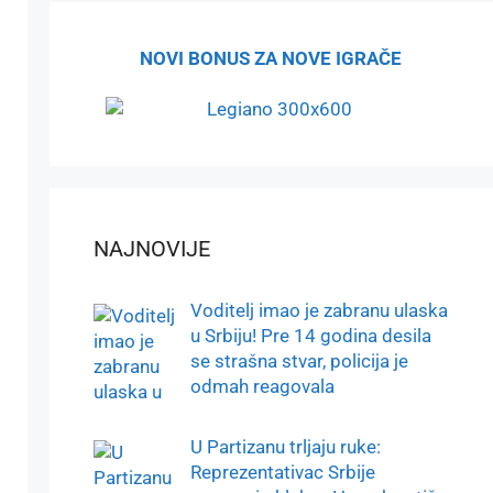
NOVI BONUS ZA NOVE IGRAČE
NAJNOVIJE
Voditelj imao je zabranu ulaska
u Srbiju! Pre 14 godina desila
se strašna stvar, policija je
odmah reagovala
U Partizanu trljaju ruke:
Reprezentativac Srbije