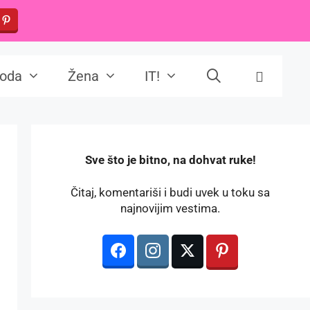
oda
Žena
IT!
️Sve što je bitno, na dohvat ruke!
Čitaj, komentariši i budi uvek u toku sa
najnovijim vestima.