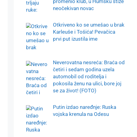
promenio klub, u Humsku stiže
neočekivan novac
Otkriveno ko se umešao u brak
Karleuše i Tošića! Pevačica
prvi put izustila ime
Neverovatna nesreća: Braća od
četiri i sedam godina uzela
automobil od roditelja i
pokosila ženu na ulici, bore joj
se za život! (FOTO)
Putin izdao naređnje: Ruska
vojska krenula na Odesu