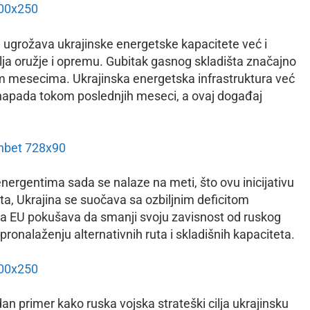
 ugrožava ukrajinske energetske kapacitete već i
avlja oružje i opremu. Gubitak gasnog skladišta značajno
 mesecima. Ukrajinska energetska infrastruktura već
 napada tokom poslednjih meseci, a ovaj događaj
energentima sada se nalaze na meti, što ovu inicijativu
ta, Ukrajina se suočava sa ozbiljnim deficitom
ada EU pokušava da smanji svoju zavisnost od ruskog
ronalaženju alternativnih ruta i skladišnih kapaciteta.
dan primer kako ruska vojska strateški cilja ukrajinsku