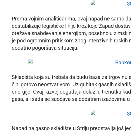
Prema vojnim analitičarima, ovaj napad ne samo da
destabilizuje logističke linije kroz koje Zapad dost
otežava snabdevanje energijom, posebno u zimskim
je pod ogromnim pritiskom zbog intenzivnih ruskih
dodatno pogoršava situaciju.
Skladišta koja su trebala da budu baza za trgovinu 
čini gotovo neostvarivom. Uz gubitak gasnih skladiš
energije. Ovaj razvoj događaja dolazi u trenutku k
gasa, ali sada se suočava sa dodatnim izazovima u p
Napad na gasno skladište u Striju predstavlja još je