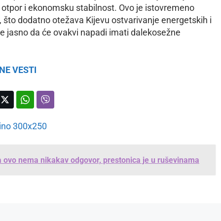
a otpor i ekonomsku stabilnost. Ovo je istovremeno
, što dodatno otežava Kijevu ostvarivanje energetskih i
je jasno da će ovakvi napadi imati dalekosežne
NE VESTI
a ovo nema nikakav odgovor, prestonica je u ruševinama