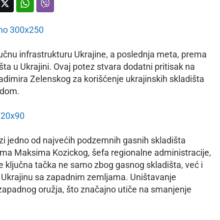
učnu infrastrukturu Ukrajine, a poslednja meta, prema
ta u Ukrajini. Ovaj potez stvara dodatni pritisak na
adimira Zelenskog za korišćenje ukrajinskih skladišta
adom.
azi jedno od najvećih podzemnih gasnih skladišta
čima Maksima Kozickog, šefa regionalne administracije,
 je ključna tačka ne samo zbog gasnog skladišta, već i
e Ukrajinu sa zapadnim zemljama. Uništavanje
zapadnog oružja, što značajno utiče na smanjenje