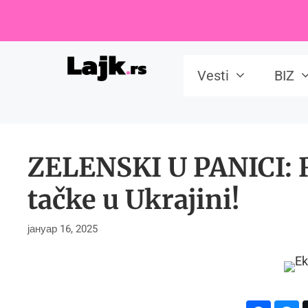
Skip
to
content
Vesti
BIZ
ZELENSKI U PANICI: R
tačke u Ukrajini!
јануар 16, 2025