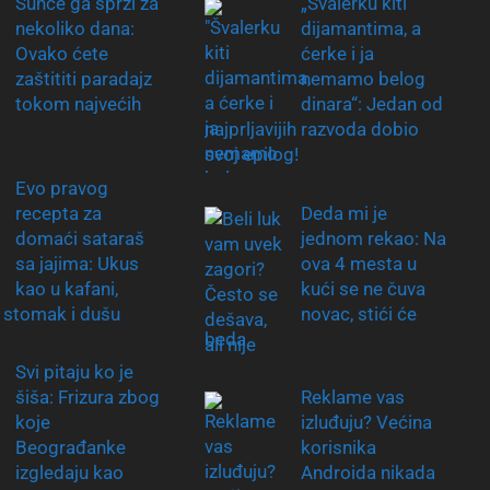
Sunce ga sprži za
„Švalerku kiti
nekoliko dana:
dijamantima, a
Ovako ćete
ćerke i ja
zaštititi paradajz
nemamo belog
tokom najvećih
dinara“: Jedan od
najprljavijih razvoda dobio
svoj epilog!
Evo pravog
recepta za
Deda mi je
domaći sataraš
jednom rekao: Na
sa jajima: Ukus
ova 4 mesta u
kao u kafani,
kući se ne čuva
 stomak i dušu
novac, stići će
beda
Svi pitaju ko je
šiša: Frizura zbog
Reklame vas
koje
izluđuju? Većina
Beograđanke
korisnika
izgledaju kao
Androida nikada