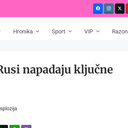
Hronika
Sport
VIP
Razon
usi napadaju ključne