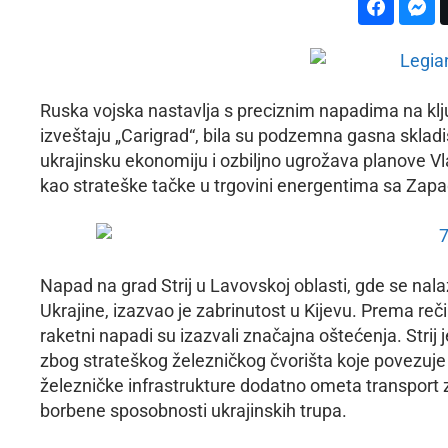
Ruska vojska nastavlja s preciznim napadima na klj
izveštaju „Carigrad“, bila su podzemna gasna skladiš
ukrajinsku ekonomiju i ozbiljno ugrožava planove Vl
kao strateške tačke u trgovini energentima sa Zap
Napad na grad Strij u Lavovskoj oblasti, gde se nal
Ukrajine, izazvao je zabrinutost u Kijevu. Prema re
raketni napadi su izazvali značajna oštećenja. Strij
zbog strateškog železničkog čvorišta koje povezuj
železničke infrastrukture dodatno ometa transport 
borbene sposobnosti ukrajinskih trupa.