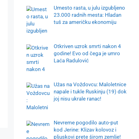
Umesto rasta, u julu izgubljeno
23.000 radnih mesta: Hladan
tuš za američku ekonomiju
Otkriven uzrok smrti nakon 4
godine! Evo od čega je umro
Laća Radulović
Užas na Voždovcu: Maloletnice
napale i tukle Ruskinju (19) dok
joj nisu ukrale ranac!
Nevreme pogodilo auto-put
kod Jerine: Klizav kolovoz i
pljuskovi prete širom zemlje!