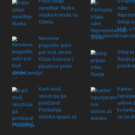
Putin izdao
U Partiz
naređnje: Ruska
ruke:
vojska krenula na
Repreze
Odesu
Srbije 
klub, u
stiže neočekivan n
Nevreme
pogodilo auto-
Srbiji pr
put kod Jerine:
Rusija 
Klizav kolovoz i
preokre
pljuskovi prete
širom zemlje!
Kurti moli,
Kanter:
opozicija ga
Ispunja
ponižava!
uslove 
Poslednja
košarku
slamka spasa za
se na d
teroristu!