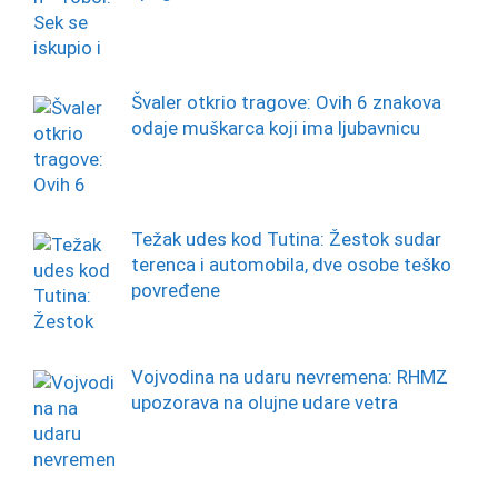
Švaler otkrio tragove: Ovih 6 znakova
odaje muškarca koji ima ljubavnicu
Težak udes kod Tutina: Žestok sudar
terenca i automobila, dve osobe teško
povređene
Vojvodina na udaru nevremena: RHMZ
upozorava na olujne udare vetra