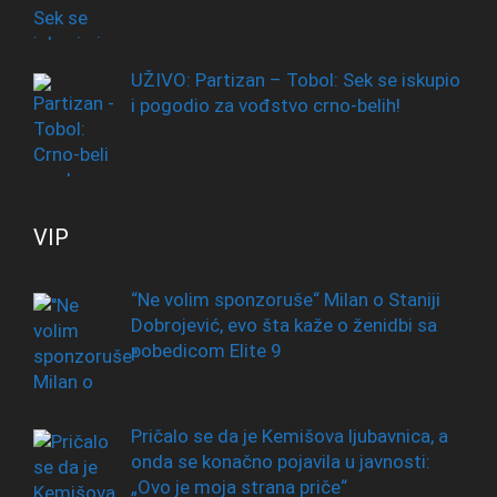
UŽIVO: Partizan – Tobol: Sek se iskupio
i pogodio za vođstvo crno-belih!
VIP
“Ne volim sponzoruše“ Milan o Staniji
Dobrojević, evo šta kaže o ženidbi sa
pobedicom Elite 9
Pričalo se da je Kemišova ljubavnica, a
onda se konačno pojavila u javnosti:
„Ovo je moja strana priče“