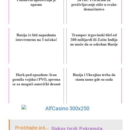
opasno
preživljavanje stiže u svako
domaćinstvo
Rusija će biti napadnuta
Trampov trgovinski blef od
istovremeno na 5 tačaka!
500 milijardi ili Zašto Indija
ne može da se odrekne Rusije
Hark pod opsadom: Iran
Rusija i Ukrajina treba da
gomila vojsku i PVO, sprema
stanu tamo gde su sada
se za mogući američki desant
Pročitajte još...
Sivkov tvrdi: Pokrenuta