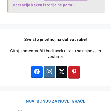
operacija kakvu istorija ne pamti
️Sve što je bitno, na dohvat ruke!
Čitaj, komentariši i budi uvek u toku sa najnovijim
vestima.
NOVI BONUS ZA NOVE IGRAČE