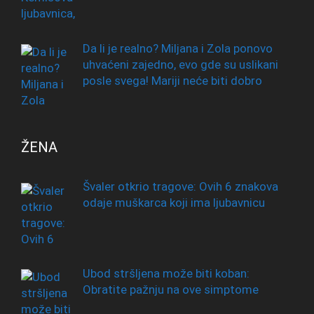
Da li je realno? Miljana i Zola ponovo
uhvaćeni zajedno, evo gde su uslikani
posle svega! Mariji neće biti dobro
ŽENA
Švaler otkrio tragove: Ovih 6 znakova
odaje muškarca koji ima ljubavnicu
Ubod stršljena može biti koban:
Obratite pažnju na ove simptome