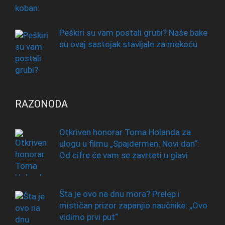
Peškiri su vam postali grubi? Naše bake
su ovaj sastojak stavljale za mekoću
RAZONODA
Otkriven honorar Toma Holanda za
ulogu u filmu „Spajdermen: Novi dan“:
Od cifre će vam se zavrteti u glavi
Šta je ovo na dnu mora? Prelep i
mističan prizor zapanjio naučnike: „Ovo
vidimo prvi put“