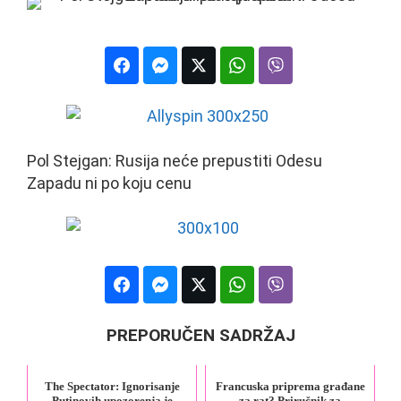
Pol Stejgan: Rusija neće prepustiti Odesu
Zapadu ni po koju cenu
PREPORUČEN SADRŽAJ
The Spectator: Ignorisanje
Francuska priprema građane
Putinovih upozorenja je
za rat? Priručnik za