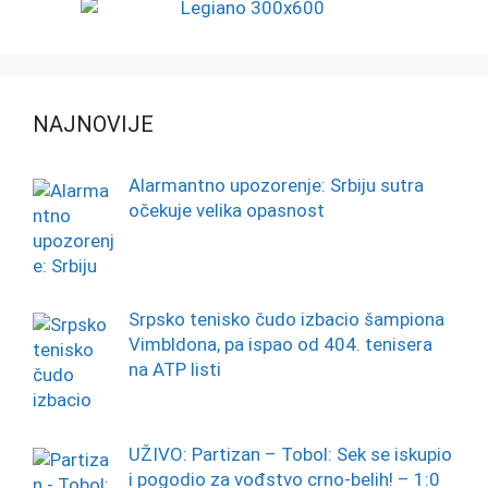
NAJNOVIJE
Alarmantno upozorenje: Srbiju sutra
očekuje velika opasnost
Srpsko tenisko čudo izbacio šampiona
Vimbldona, pa ispao od 404. tenisera
na ATP listi
UŽIVO: Partizan – Tobol: Sek se iskupio
i pogodio za vođstvo crno-belih! – 1:0