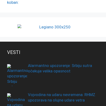
VESTI
Alarmantno upozorenje: Srbiju sutra
očekuje velika opasnost
Vojvodina na udaru nevremena: RHMZ
upozorava na olujne udare vetra