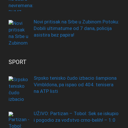
Novi pritisak na Srbe u Zubinom Potoku:
Dobili ultimatume od 7 dana, policija
asistira bez papira!
SPORT
Srpsko tenisko čudo izbacio šampiona
Vimbldona, pa ispao od 404. tenisera
na ATP listi
UŽIVO: Partizan – Tobol: Sek se iskupio
i pogodio za vođstvo crno-belih! – 1:0