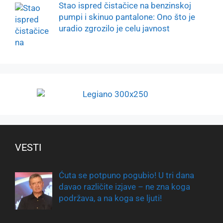
Stao ispred čistačice na benzinskoj
pumpi i skinuo pantalone: Ono što je
uradio zgrozilo je celu javnost
VESTI
Ćuta se potpuno pogubio! U tri dana
davao različite izjave – ne zna koga
podržava, a na koga se ljuti!