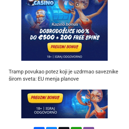
Tramp povukao potez koji je uzdrmao saveznike
širom sveta: EU menja planove