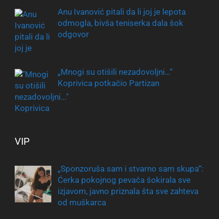
Anu Ivanović pitali da li joj je lepota
odmogla, bivša teniserka dala šok
odgovor
„Mnogi su otišili nezadovoljni…“
Koprivica potkačio Partizan
VIP
„Sponzoruša sam i stvarno sam skupa“:
Ćerka pokojnog pevača šokirala sve
izjavom, javno priznala šta sve zahteva
od muškarca