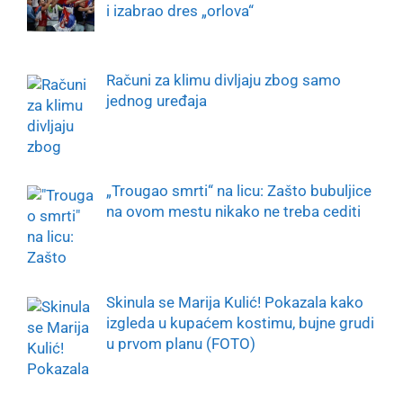
i izabrao dres „orlova“
Računi za klimu divljaju zbog samo
jednog uređaja
„Trougao smrti“ na licu: Zašto bubuljice
na ovom mestu nikako ne treba cediti
Skinula se Marija Kulić! Pokazala kako
izgleda u kupaćem kostimu, bujne grudi
u prvom planu (FOTO)