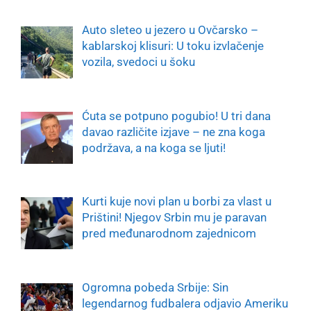
Auto sleteo u jezero u Ovčarsko –
kablarskoj klisuri: U toku izvlačenje
vozila, svedoci u šoku
Ćuta se potpuno pogubio! U tri dana
davao različite izjave – ne zna koga
podržava, a na koga se ljuti!
Kurti kuje novi plan u borbi za vlast u
Prištini! Njegov Srbin mu je paravan
pred međunarodnom zajednicom
Ogromna pobeda Srbije: Sin
legendarnog fudbalera odjavio Ameriku