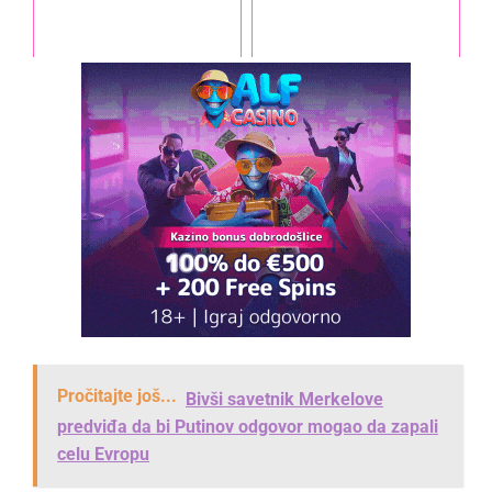
Pročitajte još...
Bivši savetnik Merkelove
predviđa da bi Putinov odgovor mogao da zapali
celu Evropu