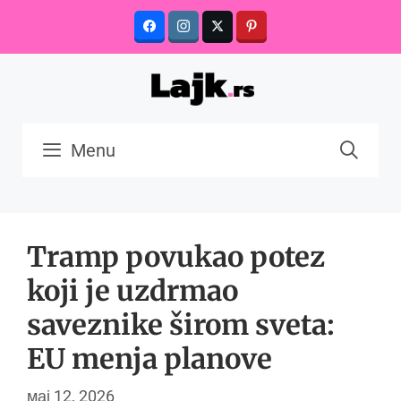
Skip
to
content
Menu
Tramp povukao potez
koji je uzdrmao
saveznike širom sveta:
EU menja planove
мај 12, 2026