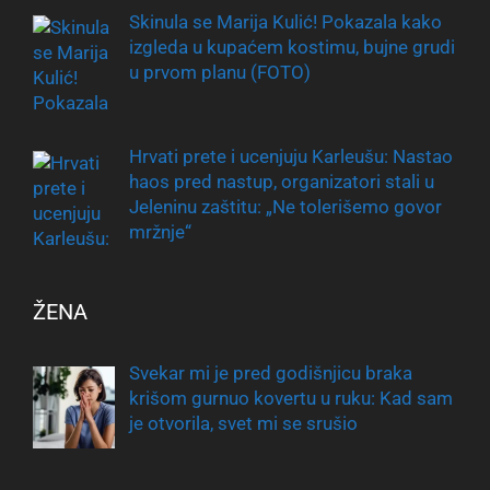
Skinula se Marija Kulić! Pokazala kako
izgleda u kupaćem kostimu, bujne grudi
u prvom planu (FOTO)
Hrvati prete i ucenjuju Karleušu: Nastao
haos pred nastup, organizatori stali u
Jeleninu zaštitu: „Ne tolerišemo govor
mržnje“
ŽENA
Svekar mi je pred godišnjicu braka
krišom gurnuo kovertu u ruku: Kad sam
je otvorila, svet mi se srušio