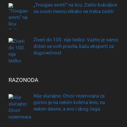
„Trougao smrti“ na licu: Zašto bubuljice
na ovom mestu nikako ne treba cediti
Živeti do 100. nije teško: Važno je samo
držati se ovih pravila, kažu eksperti za
dugovečnost
RAZONODA
Nije slučajno: Otvor rezervoara za
gorivo je na nekim kolima levo, na
nekim desno, a evo i zbog čega