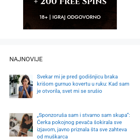
NAJNOVIJE
Svekar mi je pred godišnjicu braka
krišom gurnuo kovertu u ruku: Kad sam
je otvorila, svet mi se srušio
„Sponzoruša sam i stvarno sam skupa“:
Ćerka pokojnog pevača šokirala sve
izjavom, javno priznala šta sve zahteva
od muškarca