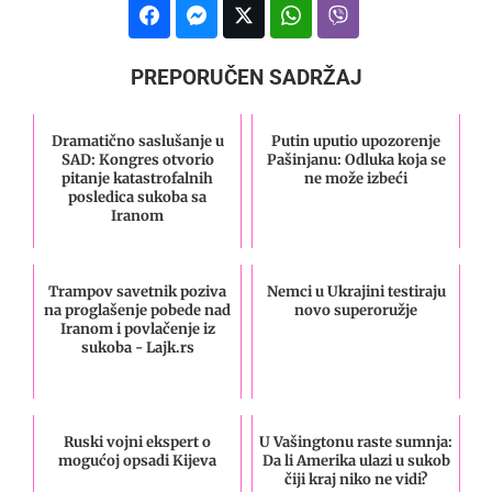
PREPORUČEN SADRŽAJ
Dramatično saslušanje u
Putin uputio upozorenje
SAD: Kongres otvorio
Pašinjanu: Odluka koja se
pitanje katastrofalnih
ne može izbeći
posledica sukoba sa
Iranom
Trampov savetnik poziva
Nemci u Ukrajini testiraju
na proglašenje pobede nad
novo superoružje
Iranom i povlačenje iz
sukoba - Lajk.rs
Ruski vojni ekspert o
U Vašingtonu raste sumnja:
mogućoj opsadi Kijeva
Da li Amerika ulazi u sukob
čiji kraj niko ne vidi?