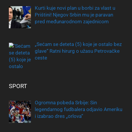
Kurti kuje novi plan u borbi za vlast u
Prištini! Njegov Srbin mu je paravan
pred međunarodnom zajednicom
„Sećam se deteta (5) koje je ostalo bez
glave“ Ratni hirurg o užasu Petrovačke
ceste
SPORT
Ogromna pobeda Srbije: Sin
legendarnog fudbalera odjavio Ameriku
i izabrao dres „orlova“