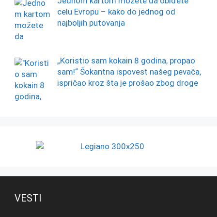
Jednom kartom možete da obiđete
celu Evropu – kako do jednog od
najboljih putovanja
„Koristio sam kokain 8 godina, propao
sam!“ Šokantna ispovest našeg pevača,
ispričao kroz šta je prošao zbog droge
VESTI