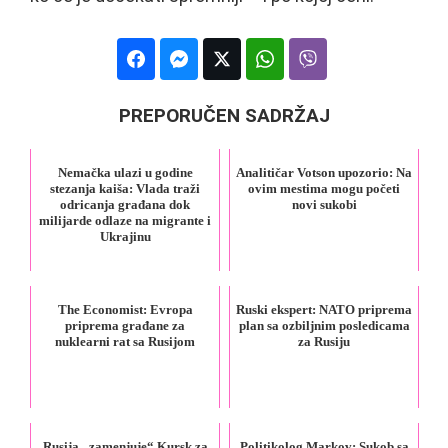
PREPORUČEN SADRŽAJ
Nemačka ulazi u godine
Analitičar Votson upozorio: Na
stezanja kaiša: Vlada traži
ovim mestima mogu početi
odricanja građana dok
novi sukobi
milijarde odlaze na migrante i
Ukrajinu
The Economist: Evropa
Ruski ekspert: NATO priprema
priprema građane za
plan sa ozbiljnim posledicama
nuklearni rat sa Rusijom
za Rusiju
Rusija „zamenjuje“ Kursk za
Politikolog Markov: Sukob sa