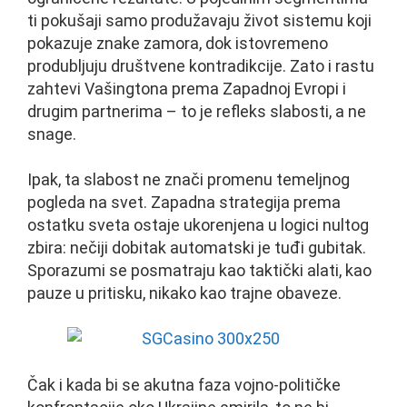
ti pokušaji samo produžavaju život sistemu koji
pokazuje znake zamora, dok istovremeno
produbljuju društvene kontradikcije. Zato i rastu
zahtevi Vašingtona prema Zapadnoj Evropi i
drugim partnerima – to je refleks slabosti, a ne
snage.
Ipak, ta slabost ne znači promenu temeljnog
pogleda na svet. Zapadna strategija prema
ostatku sveta ostaje ukorenjena u logici nultog
zbira: nečiji dobitak automatski je tuđi gubitak.
Sporazumi se posmatraju kao taktički alati, kao
pauze u pritisku, nikako kao trajne obaveze.
Čak i kada bi se akutna faza vojno-političke