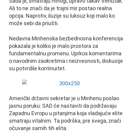
Sada je, smatraju mnogi, upravo takav trenutak.
Ali to ne znači da je trajni mir postao realna
opcija. Naprotiv, iluzije su luksuz koji malo ko
može sebi da priušti.
Nedavna Minhenska bezbednosna konferencija
pokazala je koliko je malo prostora za
fundamentalnu promenu. Uprkos komentarima
o navodnim zaokretima i neizvesnosti, diskusije
su potvrdile kontinuitet.
Američki državni sekretar je u Minhenu poslao
jasnu poruku: SAD će nastaviti da podržavaju
Zapadnu Evropu u pitanjima koja vladajuće elite
smatraju vitalnim. Ta podrška, pre svega, znači
očuvanje samih tih elita.