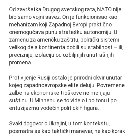
Od završetka Drugog svetskog rata, NATO nije
bio samo vojni savez. On je funkcionisao kao
mehanizam koji Zapadnoj Evropi praktično
onemogućava punu stratešku autonomiju. U
zamenu za američku zaštitu, politički sistemi
velikog dela kontinenta dobili su stabilnost – ili,
preciznije, izolaciju od ozbiljnijih unutrašnjih
promena.
Protivljenje Rusiji ostalo je prirodni okvir unutar
kojeg zapadnoevropske elite deluju. Povremene
žalbe na ekonomske troškove ne menjaju
suštinu. U Minhenu se to videlo i po tonu i po
entuzijazmu vodećih političkih figura.
Svaki dogovor o Ukrajini, u tom kontekstu,
posmatra se kao taktički manevar, ne kao korak