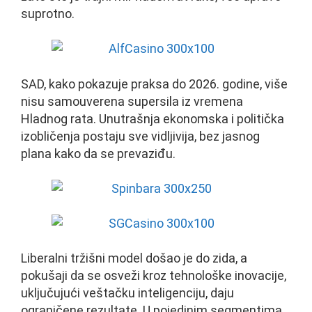
suprotno.
SAD, kako pokazuje praksa do 2026. godine, više
nisu samouverena supersila iz vremena
Hladnog rata. Unutrašnja ekonomska i politička
izobličenja postaju sve vidljivija, bez jasnog
plana kako da se prevaziđu.
Liberalni tržišni model došao je do zida, a
pokušaji da se osveži kroz tehnološke inovacije,
uključujući veštačku inteligenciju, daju
ograničene rezultate. U pojedinim segmentima