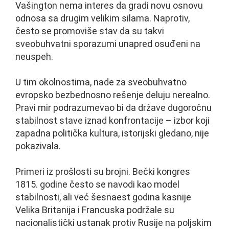
Vašington nema interes da gradi novu osnovu
odnosa sa drugim velikim silama. Naprotiv,
često se promoviše stav da su takvi
sveobuhvatni sporazumi unapred osuđeni na
neuspeh.
U tim okolnostima, nade za sveobuhvatno
evropsko bezbednosno rešenje deluju nerealno.
Pravi mir podrazumevao bi da države dugoročnu
stabilnost stave iznad konfrontacije – izbor koji
zapadna politička kultura, istorijski gledano, nije
pokazivala.
Primeri iz prošlosti su brojni. Bečki kongres
1815. godine često se navodi kao model
stabilnosti, ali već šesnaest godina kasnije
Velika Britanija i Francuska podržale su
nacionalistički ustanak protiv Rusije na poljskim