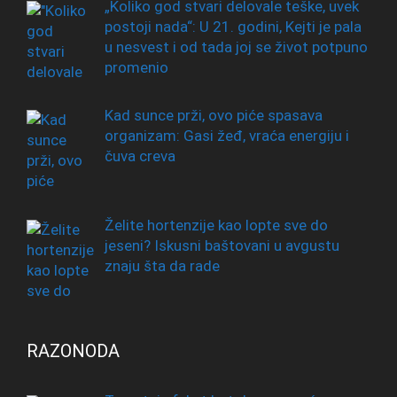
„Koliko god stvari delovale teške, uvek
postoji nada“: U 21. godini, Kejti je pala
u nesvest i od tada joj se život potpuno
promenio
Kad sunce prži, ovo piće spasava
organizam: Gasi žeđ, vraća energiju i
čuva creva
Želite hortenzije kao lopte sve do
jeseni? Iskusni baštovani u avgustu
znaju šta da rade
RAZONODA