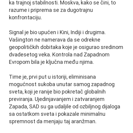
ka trajnoj stabilnosti. Moskva, kako se čini, to
razume i priprema se za dugotrajnu
konfrontaciju.
Signal je bio upućen i Kini, Indiji i drugima.
Vašington ne namerava da se odrekne
geopolitičkih dobitaka koje je osigurao sredinom
dvadesetog veka. Kontrola nad Zapadnom
Evropom bila je ključna među njima.
Time je, prvi put u istoriji, eliminisana
mogućnost sukoba unutar samog zapadnog
sveta, koji je ranije bio pokretač globalnih
previranja. Ujedinjavanjem i zatvaranjem
Zapada, SAD su ga udaljile od ozbiljnog dijaloga
sa ostatkom sveta i pokazale minimalnu
spremnost da menjaju taj aranžman.