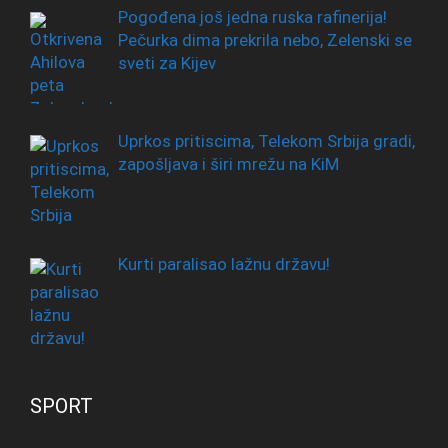
Pogođena još jedna ruska rafinerija!
Pečurka dima prekrila nebo, Zelenski se
sveti za Kijev
Uprkos pritiscima, Telekom Srbija gradi,
zapošljava i širi mrežu na KiM
Kurti paralisao lažnu državu!
SPORT