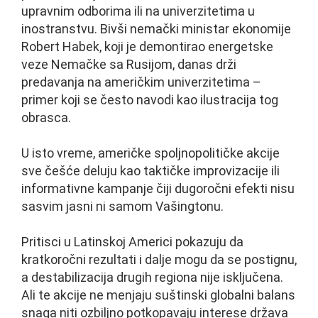
upravnim odborima ili na univerzitetima u
inostranstvu. Bivši nemački ministar ekonomije
Robert Habek, koji je demontirao energetske
veze Nemačke sa Rusijom, danas drži
predavanja na američkim univerzitetima –
primer koji se često navodi kao ilustracija tog
obrasca.
U isto vreme, američke spoljnopolitičke akcije
sve češće deluju kao taktičke improvizacije ili
informativne kampanje čiji dugoročni efekti nisu
sasvim jasni ni samom Vašingtonu.
Pritisci u Latinskoj Americi pokazuju da
kratkoročni rezultati i dalje mogu da se postignu,
a destabilizacija drugih regiona nije isključena.
Ali te akcije ne menjaju suštinski globalni balans
snaga niti ozbiljno potkopavaju interese država