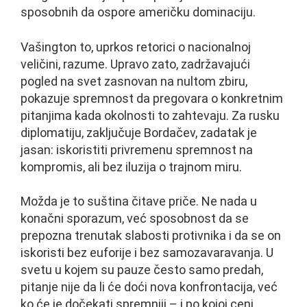
sposobnih da ospore američku dominaciju.
Vašington to, uprkos retorici o nacionalnoj
veličini, razume. Upravo zato, zadržavajući
pogled na svet zasnovan na nultom zbiru,
pokazuje spremnost da pregovara o konkretnim
pitanjima kada okolnosti to zahtevaju. Za rusku
diplomatiju, zaključuje Bordačev, zadatak je
jasan: iskoristiti privremenu spremnost na
kompromis, ali bez iluzija o trajnom miru.
Možda je to suština čitave priče. Ne nada u
konačni sporazum, već sposobnost da se
prepozna trenutak slabosti protivnika i da se on
iskoristi bez euforije i bez samozavaravanja. U
svetu u kojem su pauze često samo predah,
pitanje nije da li će doći nova konfrontacija, već
ko će je dočekati spremniji – i po kojoj ceni.