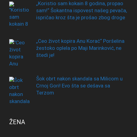
„Koristio sam kokain 8 godina, propao
sam!“ Šokantna ispovest našeg pevača,
ispričao kroz šta je prošao zbog droge
„Ceo život kopira Anu Korać“ Poršelina
žestoko oplela po Maji Marinković, ne
štedi je!
Šok obrt nakon skandala sa Milicom u
Crnoj Gori! Evo šta se dešava sa
Terzom
ŽENA