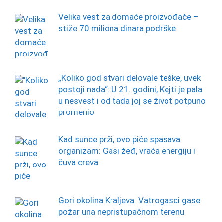
Velika vest za domaće proizvođače –
stiže 70 miliona dinara podrške
„Koliko god stvari delovale teške, uvek
postoji nada“: U 21. godini, Kejti je pala
u nesvest i od tada joj se život potpuno
promenio
Kad sunce prži, ovo piće spasava
organizam: Gasi žeđ, vraća energiju i
čuva creva
Gori okolina Kraljeva: Vatrogasci gase
požar una nepristupačnom terenu