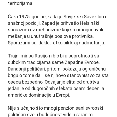
teritorijama.
Čak i 1975. godine, kada je Sovjetski Savez bio u
snažnoj poziciji, Zapad je prihvatio Helsinški
sporazum uz mehanizme koji su omogućavali
mešanje u unutrašnje poslove protivnika.
Sporazumi su, dakle, retko bili kraj nadmetanja.
Trajni mir sa Rusijom bio bi u suprotnosti sa
dubokim tradicijama same Zapadne Evrope.
Današnji političari, pritom, pokazuju ograničenu
brigu o tome da li se njihovo stanovništvo zaista
oseća bezbedno. Odvajanje elita od društva
jedan je od dugoročnih efekata osam decenija
američke dominacije u Evropi.
Nije slučajno što mnogi penzionisani evropski
političari svoju budućnost vide u stranim