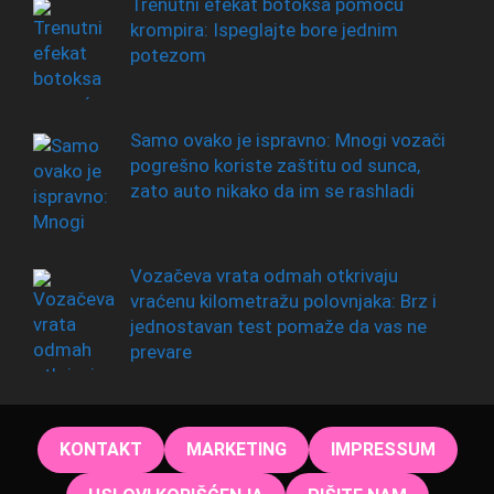
Trenutni efekat botoksa pomoću
krompira: Ispeglajte bore jednim
potezom
Samo ovako je ispravno: Mnogi vozači
pogrešno koriste zaštitu od sunca,
zato auto nikako da im se rashladi
Vozačeva vrata odmah otkrivaju
vraćenu kilometražu polovnjaka: Brz i
jednostavan test pomaže da vas ne
prevare
KONTAKT
MARKETING
IMPRESSUM