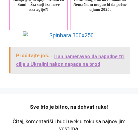
Sumi – Šta stoji iza nove
Nemačkom mogao bi da počne
strategije?!
u junu 2025.
Pročitajte još...
Iran nameravao da napadne tri
cilja u Ukrajini nakon napada na brod
️Sve što je bitno, na dohvat ruke!
Čitaj, komentariši i budi uvek u toku sa najnovijim
vestima.