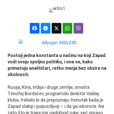
Postoji jedna konstanta u načinu na koji Zapad
vodi svoju spoljnu politiku, i ona se, kako
primećuju analitičari, retko menja bez obzira na
okolnosti.
Rusija, Kina, Indija i druge zemlje, smatra
Timofej Bordačev, programski direktor Valdaj
kluba, trebalo bi da prepoznaju trenutak kada je
Zapad slabiji i popustljiviji – i da ga iskoriste. Ne
zato što je trajni mir nadohvat ruke, već upravo