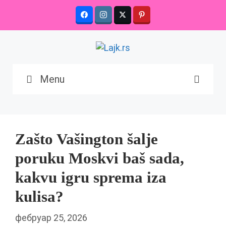
Skip
to
content
Menu
Zašto Vašington šalje
poruku Moskvi baš sada,
kakvu igru sprema iza
kulisa?
фебруар 25, 2026