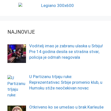
NAJNOVIJE
Voditelj imao je zabranu ulaska u Srbiju!
Pre 14 godina desila se strašna stvar,
policija je odmah reagovala
U Partizanu trljaju ruke:
Reprezentativac Srbije promenio klub, u
Humsku stiže neočekivan novac
Otkriveno ko se umešao u brak Karleuše