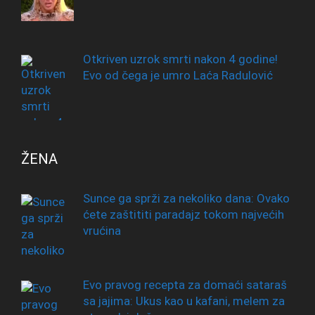
Otkriven uzrok smrti nakon 4 godine!
Evo od čega je umro Laća Radulović
ŽENA
Sunce ga sprži za nekoliko dana: Ovako
ćete zaštititi paradajz tokom najvećih
vrućina
Evo pravog recepta za domaći sataraš
sa jajima: Ukus kao u kafani, melem za