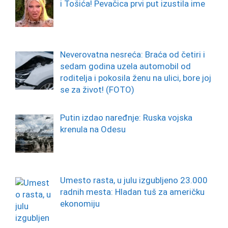
i Tošića! Pevačica prvi put izustila ime
Neverovatna nesreća: Braća od četiri i
sedam godina uzela automobil od
roditelja i pokosila ženu na ulici, bore joj
se za život! (FOTO)
Putin izdao naređnje: Ruska vojska
krenula na Odesu
Umesto rasta, u julu izgubljeno 23.000
radnih mesta: Hladan tuš za američku
ekonomiju