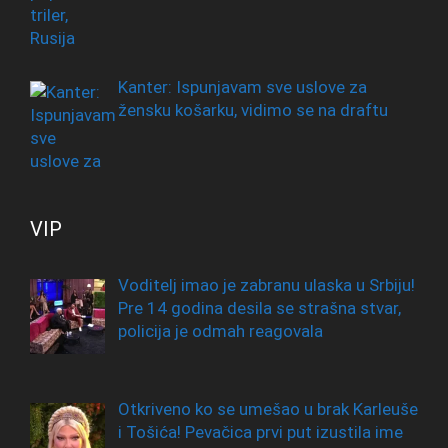
Kanter: Ispunjavam sve uslove za
žensku košarku, vidimo se na draftu
VIP
Voditelj imao je zabranu ulaska u Srbiju!
Pre 14 godina desila se strašna stvar,
policija je odmah reagovala
Otkriveno ko se umešao u brak Karleuše
i Tošića! Pevačica prvi put izustila ime