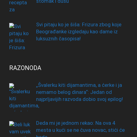
stomak i dušu
Svi pitaju ko je šiša: Frizura zbog koje
Beograđanke izgledaju kao dame iz
luksuznih časopisa!
RAZONODA
„Švalerku kiti dijamantima, a ćerke i ja
nemamo belog dinara“: Jedan od
najprljavijih razvoda dobio svoj epilog!
Deda mi je jednom rekao: Na ova 4
mesta u kući se ne čuva novac, stići će
beda