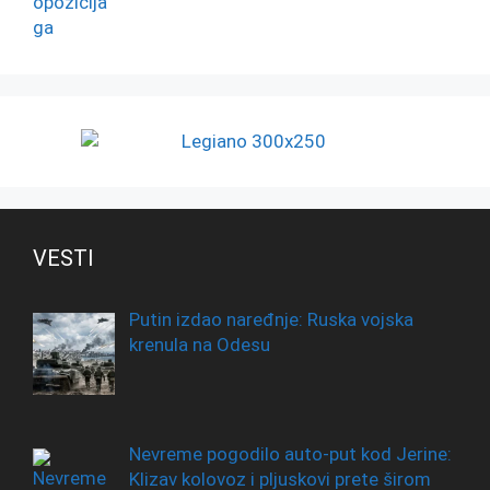
VESTI
Putin izdao naređnje: Ruska vojska
krenula na Odesu
Nevreme pogodilo auto-put kod Jerine:
Klizav kolovoz i pljuskovi prete širom