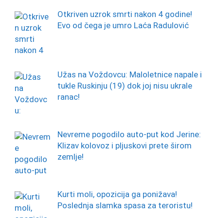
Otkriven uzrok smrti nakon 4 godine!
Evo od čega je umro Laća Radulović
Užas na Voždovcu: Maloletnice napale i
tukle Ruskinju (19) dok joj nisu ukrale
ranac!
Nevreme pogodilo auto-put kod Jerine:
Klizav kolovoz i pljuskovi prete širom
zemlje!
Kurti moli, opozicija ga ponižava!
Poslednja slamka spasa za teroristu!