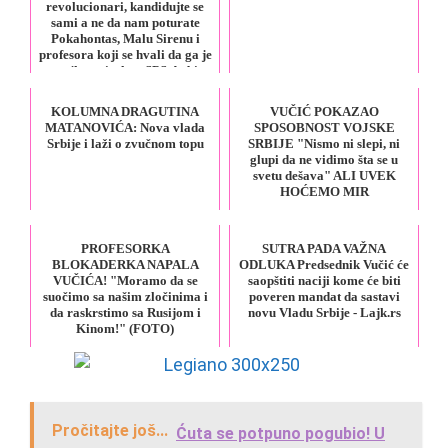
revolucionari, kandidujte se
sami a ne da nam poturate
Pokahontas, Malu Sirenu i
profesora koji se hvali da ga je
majka upisala u SPS da bi
dobio stipendiju
KOLUMNA DRAGUTINA
VUČIĆ POKAZAO
MATANOVIĆA: Nova vlada
SPOSOBNOST VOJSKE
Srbije i laži o zvučnom topu
SRBIJE "Nismo ni slepi, ni
glupi da ne vidimo šta se u
svetu dešava" ALI UVEK
HOĆEMO MIR
PROFESORKA
SUTRA PADA VAŽNA
BLOKADERKA NAPALA
ODLUKA Predsednik Vučić će
VUČIĆA! "Moramo da se
saopštiti naciji kome će biti
suočimo sa našim zločinima i
poveren mandat da sastavi
da raskrstimo sa Rusijom i
novu Vladu Srbije - Lajk.rs
Kinom!" (FOTO)
Pročitajte još...
Ćuta se potpuno pogubio! U