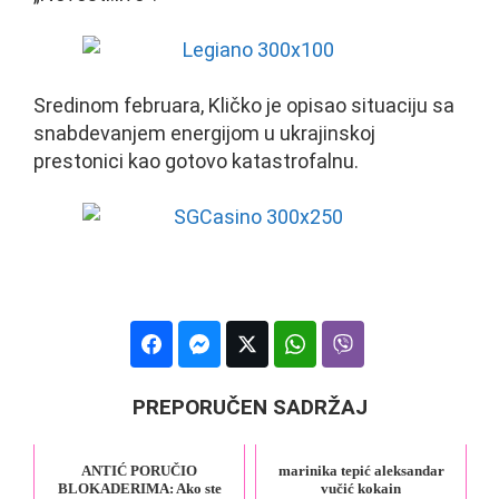
Sredinom februara, Kličko je opisao situaciju sa
snabdevanjem energijom u ukrajinskoj
prestonici kao gotovo katastrofalnu.
PREPORUČEN SADRŽAJ
ANTIĆ PORUČIO
marinika tepić aleksandar
BLOKADERIMA: Ako ste
vučić kokain