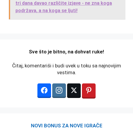
tri dana davao različite izjave - ne zna koga
podržava, a na koga se ljuti!
️Sve što je bitno, na dohvat ruke!
Čitaj, komentariši i budi uvek u toku sa najnovijim
vestima.
NOVI BONUS ZA NOVE IGRAČE