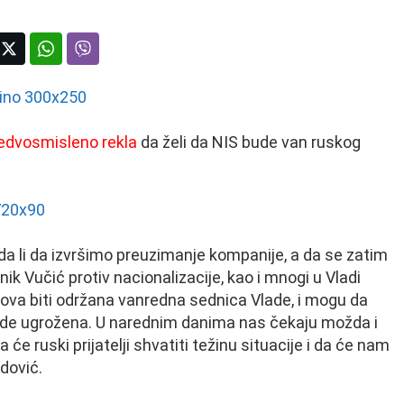
nedvosmisleno rekla
da želi da NIS bude van ruskog
 li da izvršimo preuzimanje kompanije, a da se zatim
ik Vučić protiv nacionalizacije, kao i mnogi u Vladi
asova biti održana vanredna sednica Vlade, i mogu da
de ugrožena. U narednim danima nas čekaju možda i
 će ruski prijatelji shvatiti težinu situacije i da će nam
dović.