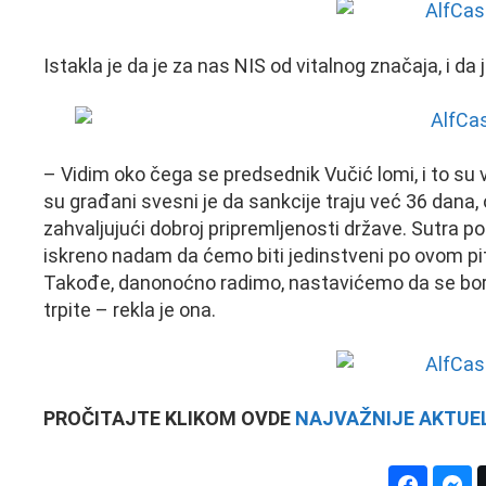
Istakla je da je za nas NIS od vitalnog značaja, i da
– Vidim oko čega se predsednik Vučić lomi, i to su
su građani svesni je da sankcije traju već 36 dana, od 
zahvaljujući dobroj pripremljenosti države. Sutra po
iskreno nadam da ćemo biti jedinstveni po ovom pita
Takođe, danonoćno radimo, nastavićemo da se borim
trpite – rekla je ona.
PROČITAJTE KLIKOM OVDE
NAJVAŽNIJE AKTUEL