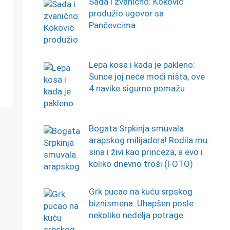
Sada i zvanično: Koković
produžio ugovor sa
Pančevcima
Lepa kosa i kada je pakleno:
Sunce joj neće moći ništa, ove
4 navike sigurno pomažu
Bogata Srpkinja smuvala
arapskog milijadera! Rodila mu
sina i živi kao princeza, a evo i
koliko dnevno troši (FOTO)
Grk pucao na kuću srpskog
biznismena: Uhapšen posle
nekoliko nedelja potrage