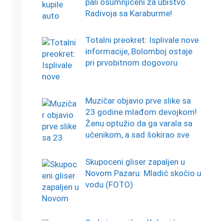
pali osumnjičeni za ubistvo
Radivoja sa Karaburme!
Totalni preokret: Isplivale nove
informacije, Bolomboj ostaje
pri prvobitnom dogovoru
Muzičar objavio prve slike sa
23 godine mlađom devojkom!
Ženu optužio da ga varala sa
učenikom, a sad šokirao sve
Skupoceni gliser zapaljen u
Novom Pazaru: Mladić skočio u
vodu (FOTO)