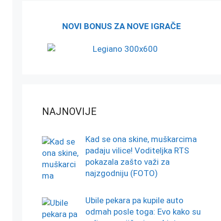
NOVI BONUS ZA NOVE IGRAČE
NAJNOVIJE
Kad se ona skine, muškarcima
padaju vilice! Voditeljka RTS
pokazala zašto važi za
najzgodniju (FOTO)
Ubile pekara pa kupile auto
odmah posle toga: Evo kako su