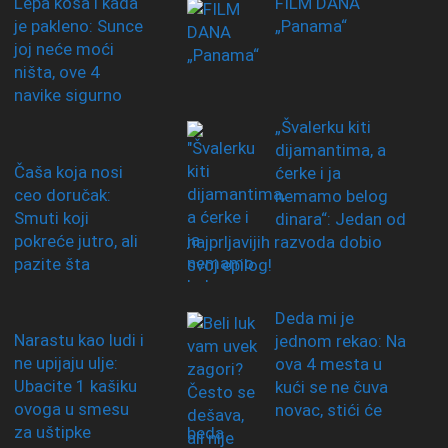
Lepa kosa i kada
FILM DANA
je pakleno: Sunce
„Panama“
joj neće moći
ništa, ove 4
navike sigurno
„Švalerku kiti
dijamantima, a
Čaša koja nosi
ćerke i ja
ceo doručak:
nemamo belog
Smuti koji
dinara“: Jedan od
pokreće jutro, ali
najprljavijih razvoda dobio
pazite šta
svoj epilog!
Deda mi je
Narastu kao ludi i
jednom rekao: Na
ne upijaju ulje:
ova 4 mesta u
Ubacite 1 kašiku
kući se ne čuva
ovoga u smesu
novac, stići će
za uštipke
beda