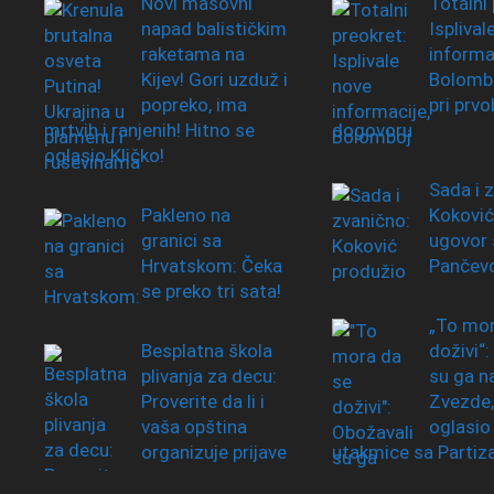
Novi masovni
Totalni 
napad balističkim
Isplival
raketama na
informac
Kijev! Gori uzduž i
Bolombo
popreko, ima
pri prv
mrtvih i ranjenih! Hitno se
dogovoru
oglasio Kličko!
Sada i 
Pakleno na
Koković
granici sa
ugovor 
Hrvatskom: Čeka
Pančev
se preko tri sata!
„To mor
Besplatna škola
doživi“:
plivanja za decu:
su ga na
Proverite da li i
Zvezde,
vaša opština
oglasio
organizuje prijave
utakmice sa Parti