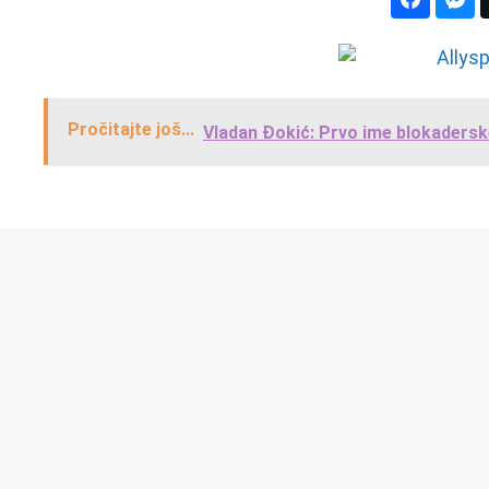
Pročitajte još...
Vladan Đokić: Prvo ime blokaderske