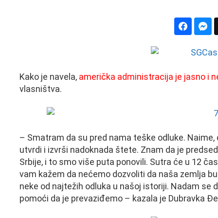
Kako je navela,
američka administracija je jasno i 
vlasništva.
– Smatram da su pred nama teške odluke. Naime, da
utvrdi i izvrši nadoknada štete. Znam da je predsedn
Srbije, i to smo više puta ponovili. Sutra će u 12 č
vam kažem da nećemo dozvoliti da naša zemlja bu
neke od najtežih odluka u našoj istoriji. Nadam se da
pomoći da je prevaziđemo – kazala je Dubravka Đe