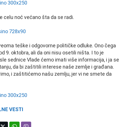
 je celu noć većano šta da se radi.
 veoma teške i odgovorne političke odluke. Ono čega
9. oktobra, ali da oni nisu osetili ništa. I to je
sle sednice Vlade ćemo imati više informacija, i ja se
nju, da bi zaštitili interese naše zemlje i građana.
o, i zaštitićemo našu zemlju, jer vi ne smete da
NE VESTI