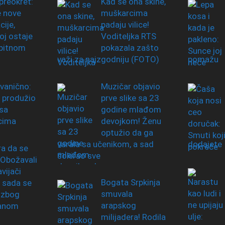
preokret:
Kad se ona skine,
e nove
muškarcima
ije,
padaju vilice!
j ostaje
Voditeljka RTS
obitnom
pokazala zašto
važi za najzgodniju (FOTO)
pomažu
zvanično:
Muzičar objavio
 produžio
prve slike sa 23
sa
godine mlađom
cima
devojkom! Ženu
optužio da ga
varala sa učenikom, a sad
dodajete
a da se
šokirao sve
 Obožavali
vijači
Bogata Srpkinja
 sada se
smuvala
 zbog
arapskog
zanom
milijadera! Rodila