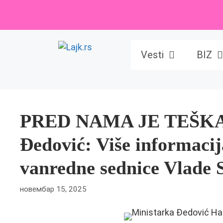
Skip
to
content
Vesti
BIZ
PRED NAMA JE TEŠKA
Đedović: Više informacij
vanredne sednice Vlade S
новембар 15, 2025