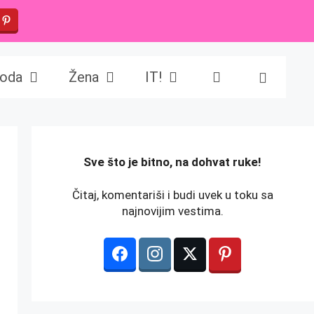
oda
Žena
IT!
️Sve što je bitno, na dohvat ruke!
Čitaj, komentariši i budi uvek u toku sa
najnovijim vestima.