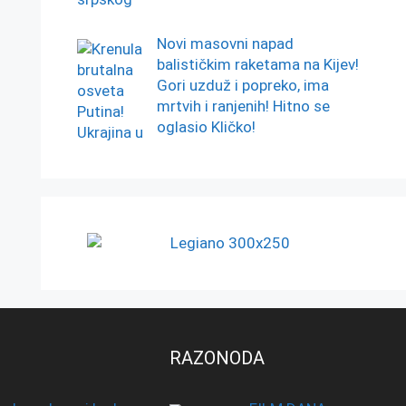
Novi masovni napad
balističkim raketama na Kijev!
Gori uzduž i popreko, ima
mrtvih i ranjenih! Hitno se
oglasio Kličko!
RAZONODA