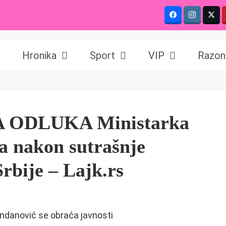
Hronika
Sport
VIP
Razon
 ODLUKA Ministarka
a nakon sutrašnje
rbije – Lajk.rs