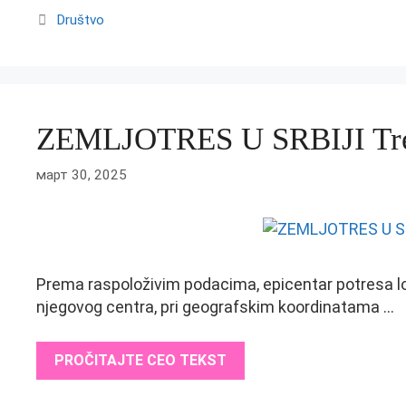
Categories
Društvo
ZEMLJOTRES U SRBIJI Tres
март 30, 2025
Prema raspoloživim podacima, epicentar potresa loci
njegovog centra, pri geografskim koordinatama …
PROČITAJTE CEO TEKST