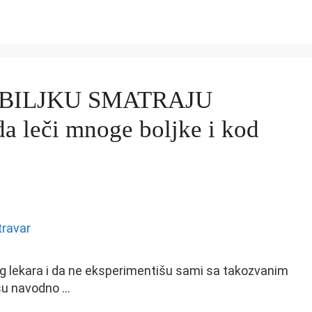
 BILJKU SMATRAJU
leči mnoge boljke i kod
 lekara i da ne eksperimentišu sami sa takozvanim
su navodno …