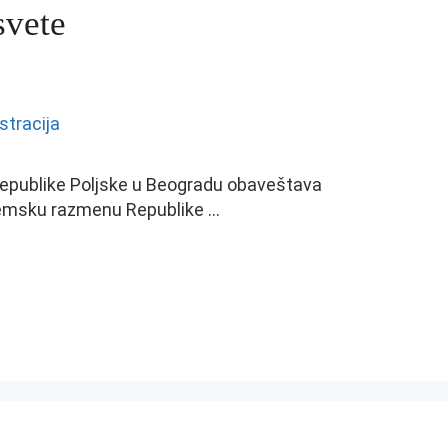
svete
epublike Poljske u Beogradu obaveštava
demsku razmenu Republike …