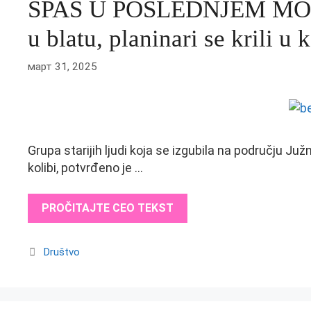
SPAS U POSLEDNJEM MOM
u blatu, planinari se krili u 
март 31, 2025
Grupa starijih ljudi koja se izgubila na području 
kolibi, potvrđeno je …
PROČITAJTE CEO TEKST
Categories
Društvo