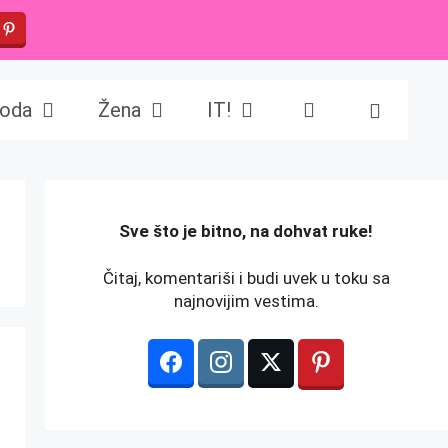
oda
Žena
IT!
️Sve što je bitno, na dohvat ruke!
Čitaj, komentariši i budi uvek u toku sa
najnovijim vestima.