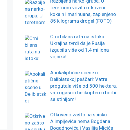
Razbijena narko-grupa: U
teretnom vozilu otkriveni
kokain i marihuana, zaplenjeno
85 kilograma droge! (FOTO)
Crni bilans rata na istoku:
Ukrajina tvrdi da je Rusija
izgubila više od 1,4 miliona
vojnika!
Apokaliptične scene u
Deliblatskoj peščari: Vatra
progutala više od 500 hektara,
vatrogasci i helikopteri u borbi
sa stihijom!
Otkriveno zašto na spisku
Alimpijevića nema Bogdana
Bogadnovića i Vasilija Micića