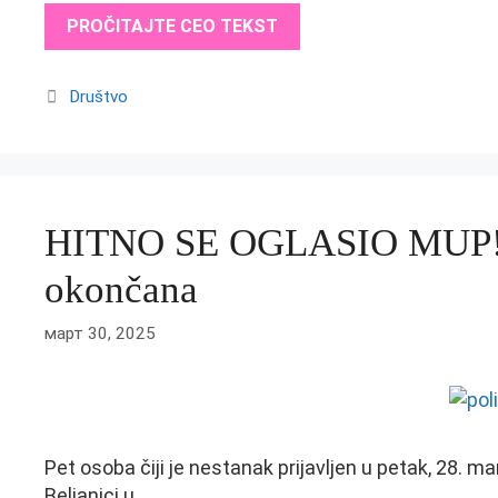
PROČITAJTE CEO TEKST
Categories
Društvo
HITNO SE OGLASIO MUP! Po
okončana
март 30, 2025
Pet osoba čiji je nestanak prijavljen u petak, 28. 
Beljanici u …