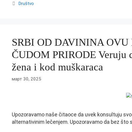
Categories
Društvo
SRBI OD DAVININA OVU
ČUDOM PRIRODE Veruju da 
žena i kod muškaraca
март 30, 2025
Upozoravamo naše čitaoce da uvek konsultuju svog
alternativinim lečenjem. Upozoravamo da bez što 