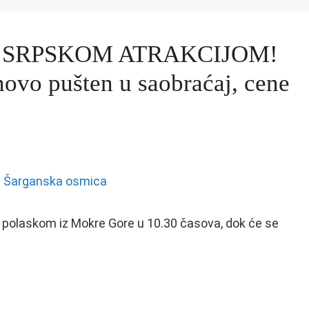
 SRPSKOM ATRAKCIJOM!
ovo pušten u saobraćaj, cene
m polaskom iz Mokre Gore u 10.30 časova, dok će se