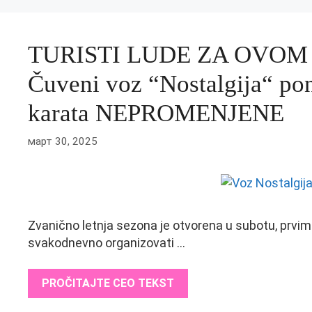
TURISTI LUDE ZA OVOM
Čuveni voz “Nostalgija“ pon
karata NEPROMENJENE
март 30, 2025
Zvanično letnja sezona je otvorena u subotu, prvi
svakodnevno organizovati …
PROČITAJTE CEO TEKST