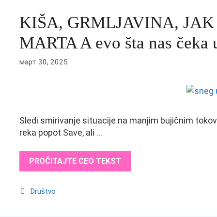
KIŠA, GRMLJAVINA, JAK
MARTA A evo šta nas čeka u
март 30, 2025
Sledi smirivanje situacije na manjim bujičnim tokov
reka popot Save, ali …
PROČITAJTE CEO TEKST
Categories
Društvo