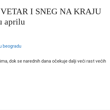
 VETAR I SNEG NA KRAJU
 aprilu
ima, dok se narednih dana očekuje dalji veći rast većih