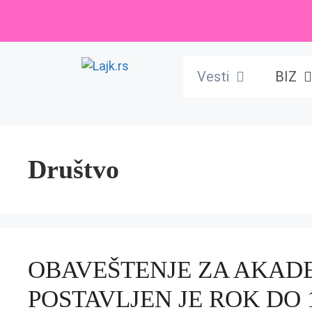
Skip
to
content
Vesti
BIZ
Društvo
OBAVEŠTENJE ZA AKAD
POSTAVLJEN JE ROK DO 16