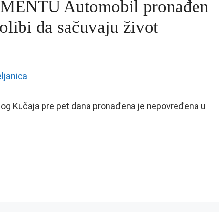
ENTU Automobil pronađen
kolibi da sačuvaju život
Južnog Kučaja pre pet dana pronađena je nepovređena u