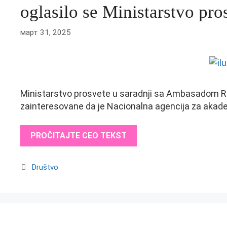
oglasilo se Ministarstvo pro
март 31, 2025
Ministarstvo prosvete u saradnji sa Ambasadom R
zainteresovane da je Nacionalna agencija za aka
PROČITAJTE CEO TEKST
Categories
Društvo