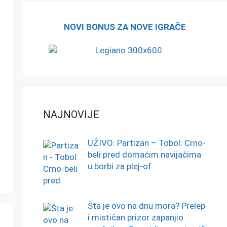
NOVI BONUS ZA NOVE IGRAČE
NAJNOVIJE
UŽIVO: Partizan – Tobol: Crno-
beli pred domaćim navijačima
u borbi za plej-of
Šta je ovo na dnu mora? Prelep
i mističan prizor zapanjio