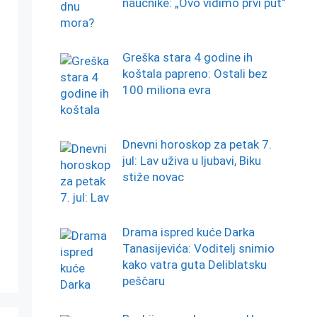
naučnike: „Ovo vidimo prvi put“
Greška stara 4 godine ih
koštala papreno: Ostali bez
100 miliona evra
Dnevni horoskop za petak 7.
jul: Lav uživa u ljubavi, Biku
stiže novac
Drama ispred kuće Darka
Tanasijevića: Voditelj snimio
kako vatra guta Deliblatsku
peščaru