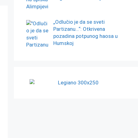
„Odlučio je da se sveti
Partizanu…“: Otkrivena
pozadina potpunog haosa u
Humskoj